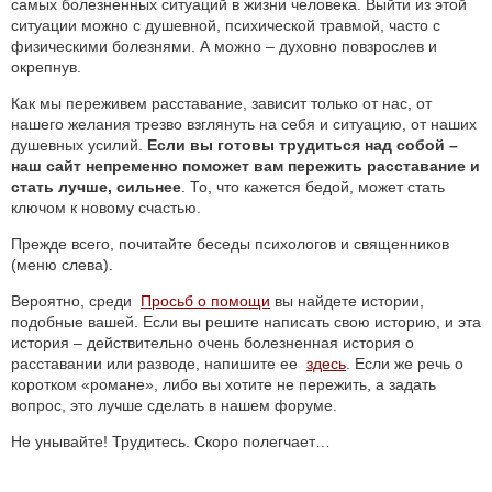
самых болезненных ситуаций в жизни человека. Выйти из этой
ситуации можно с душевной, психической травмой, часто с
физическими болезнями. А можно – духовно повзрослев и
окрепнув.
Как мы переживем расставание, зависит только от нас, от
нашего желания трезво взглянуть на себя и ситуацию, от наших
душевных усилий.
Если вы готовы трудиться над собой –
наш сайт непременно поможет вам пережить расставание и
стать лучше, сильнее
. То, что кажется бедой, может стать
ключом к новому счастью.
Прежде всего, почитайте беседы психологов и священников
(меню слева).
Вероятно, среди
Просьб о помощи
вы найдете истории,
подобные вашей. Если вы решите написать свою историю, и эта
история – действительно очень болезненная история о
расставании или разводе, напишите ее
здесь
. Если же речь о
коротком «романе», либо вы хотите не пережить, а задать
вопрос, это лучше сделать в нашем форуме.
Не унывайте! Трудитесь. Скоро полегчает…