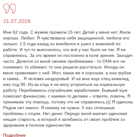
31.07.2026
Мне 62 года. С мужем прожили 15 лет. Детей у меня нет. Жили
хорошо. Любил. Я чувствовала себя защищенной, любила его
сильно. 1,5 года назад он влюбился и ушел к знакомой по
работе. И тут-то выяснилось, что всё у нас было не так. Я не
справляюсь. За это время он постоянно в поле зрения. Заходит
часто. Делится со мной своими проблемами - то ОНА его не
понимает, то обижает, то они решили расстаться. Иногда он
меня сравнивает с ней. Мол, какая же я хорошая, а она грубая
и хамка... Я человек нездоровый. И на мне еще отец-инвалид,
ему под 90. Из-за отца я не могу устроиться на нормальную
работу. Перебиваюсь случайными заработками. Бывший муж
помогает финансово, с какими-то делами – отвезти, помочь. Я
принимаю эту помощь, потому что не справляюсь.((( Я одинока.
Рядом нет никого. Я никому не нужна. У нас сплошные
проблемы с отцом. Нет денег. Передо мной маячит одинокая
нищая старость, в которой я загибаюсь от своих проблем со
здоровьем в полном одиночестве.
Подробнее