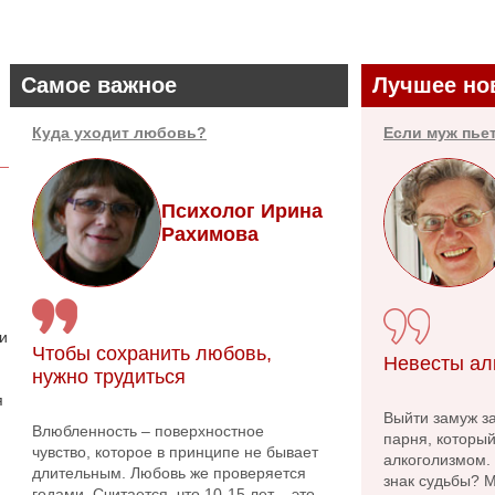
Самое важное
Лучшее но
Куда уходит любовь?
Если муж пье
Психолог Ирина
Рахимова
 и
Чтобы сохранить любовь,
Невесты ал
нужно трудиться
я
Выйти замуж за
Влюбленность – поверхностное
парня, которы
чувство, которое в принципе не бывает
алкоголизмом.
длительным. Любовь же проверяется
знак судьбы? 
годами. Считается, что 10-15 лет – это