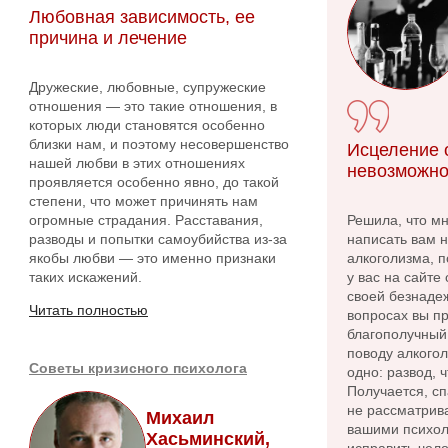
Любовная зависимость, ее
причина и лечение
Дружеские, любовные, супружеские
отношения — это такие отношения, в
которых люди становятся особенно
близки нам, и поэтому несовершенство
Исцеление о
нашей любви в этих отношениях
невозможно
проявляется особенно явно, до такой
степени, что может причинять нам
огромные страдания. Расставания,
Решила, что м
разводы и попытки самоубийства из-за
написать вам 
якобы любви — это именно признаки
алкоголизма, п
таких искажений.
у вас на сайте
своей безнадеж
Читать полностью
вопросах вы пр
благополучный 
поводу алкого
Советы кризисного психолога
одно: развод, 
Получается, сп
не рассматрива
Михаил
вашими психол
Хасьминский,