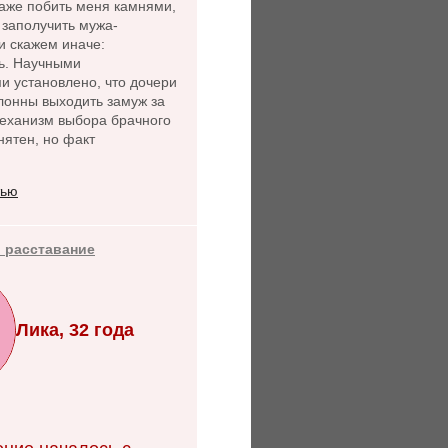
даже побить меня камнями,
- заполучить мужа-
и скажем иначе:
ь. Научными
и установлено, что дочери
лонны выходить замуж за
Механизм выбора брачного
нятен, но факт
тью
 расставание
Лика, 32 года