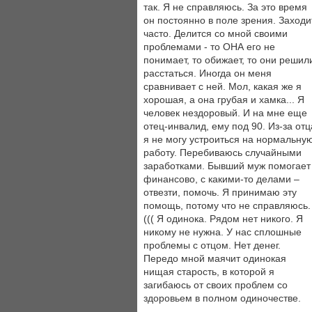
так. Я не справляюсь. За это время
он постоянно в поле зрения. Заходи
часто. Делится со мной своими
проблемами - то ОНА его не
понимает, то обижает, то они решил
расстаться. Иногда он меня
сравнивает с ней. Мол, какая же я
хорошая, а она грубая и хамка... Я
человек нездоровый. И на мне еще
отец-инвалид, ему под 90. Из-за отц
я не могу устроиться на нормальну
работу. Перебиваюсь случайными
заработками. Бывший муж помогает
финансово, с какими-то делами –
отвезти, помочь. Я принимаю эту
помощь, потому что не справляюсь.
((( Я одинока. Рядом нет никого. Я
никому не нужна. У нас сплошные
проблемы с отцом. Нет денег.
Передо мной маячит одинокая
нищая старость, в которой я
загибаюсь от своих проблем со
здоровьем в полном одиночестве.