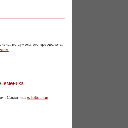
ризис, но сумела его преодолеть,
мужем
.
 Семеника
трия Семеника
«Любовная