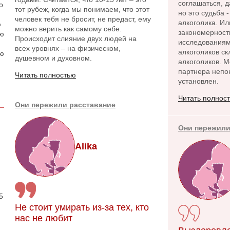
соглашаться, 
о
тот рубеж, когда мы понимаем, что этот
но это судьба 
человек тебя не бросит, не предаст, ему
алкоголика. Ил
ю
можно верить как самому себе.
закономерност
аю
Происходит слияние двух людей на
исследованиям
всех уровнях – на физическом,
алкоголиков ск
ою
душевном и духовном.
алкоголиков. 
партнера непо
Читать полностью
установлен.
Читать полнос
Они пережили расставание
Они пережили
Alika
.
5
Не стоит умирать из-за тех, кто
нас не любит