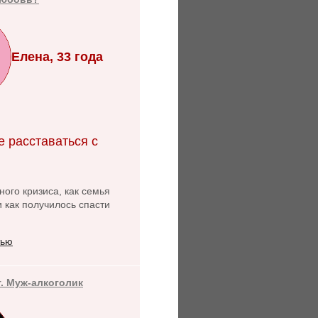
Елена, 33 года
е расставаться с
ого кризиса, как семья
и как получилось спасти
тью
т. Муж-алкоголик