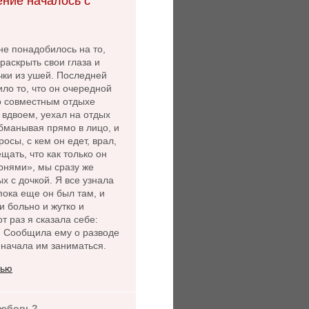
ние началось с
не понадобилось на то,
раскрыть свои глаза и
чки из ушей. Последней
ло то, что он очередной
 о совместным отдыхе
 вдвоем, уехал на отдых
бманывая прямо в лицо, и
осы, с кем он едет, врал,
щать, что как только он
рнями», мы сразу же
х с дочкой. Я все узнала
пока еще он был там, и
и больно и жутко и
от раз я сказала себе:
. Сообщила ему о разводе
 начала им заниматься.
тью
любовь?