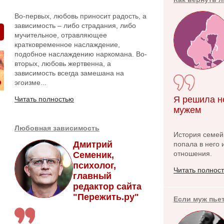
Во-первых, любовь приносит радость, а
зависимость – либо страдания, либо
мучительное, отравляющее
кратковременное наслаждение,
подобное наслаждению наркомана. Во-
вторых, любовь жертвенна, а
зависимость всегда замешана на
эгоизме...
Я решила н
Читать полностью
мужем
Любовная зависимость
История семейн
Дмитрий
попала в него 
отношения.
Семеник,
психолог,
Читать полнос
главный
редактор сайта
"Пережить.ру"
Если муж пье