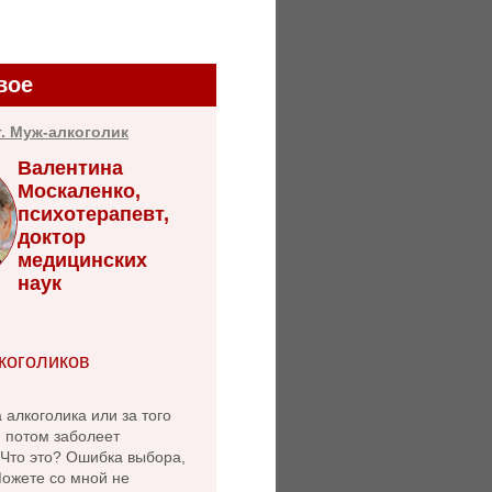
вое
т. Муж-алкоголик
Валентина
Москаленко,
психотерапевт,
доктор
медицинских
наук
коголиков
 алкоголика или за того
й потом заболеет
 Что это? Ошибка выбора,
Можете со мной не