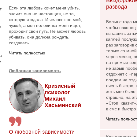
Выздоровле
развода
Если эта любовь хочет меня убить,
т
значит, она не настоящая, не та,
которую я ждала. И человек не мой,
Больше года м
чужой, а моя половинка меня ищет,
и
чтобы наконец 
проходит свой путь. Не может любовь
вытащить заты
убивать, она должна рождать,
каплей послужи
создавать.
раз заговорив
только со мной
Читать полностью
а
через месяц, о
ю
на прямые вопр
не забыв пообе
Любовная зависимость
отдохнет с «па
поедем на отды
Кризисный
очень быстро, 
хоть мне было 
психолог
страшно, на эт
Михаил
«Стоп, хватит»
Хасьминский
в смс и быстро
Читать полнос
О любовной зависимости
Как вернуть 