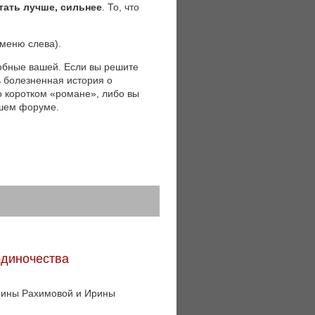
тать лучше, сильнее
. То, что
(меню слева).
обные вашей. Если вы решите
ь болезненная история о
 о коротком «романе», либо вы
ашем форуме.
одиночества
Ирины Рахимовой и Ирины