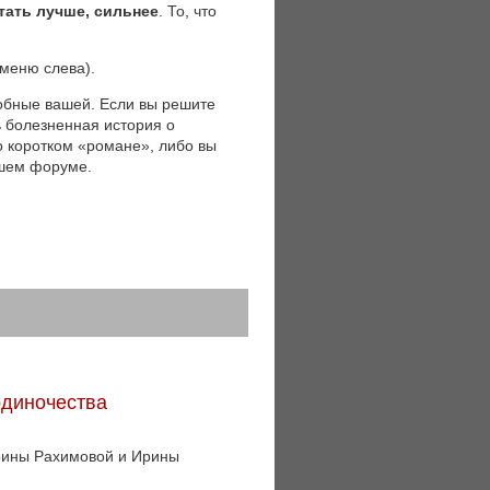
тать лучше, сильнее
. То, что
(меню слева).
обные вашей. Если вы решите
ь болезненная история о
 о коротком «романе», либо вы
ашем форуме.
одиночества
Ирины Рахимовой и Ирины