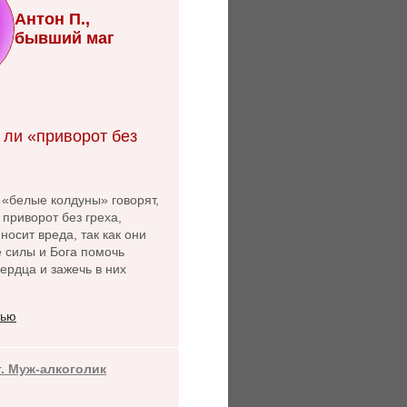
Антон П.,
бывший маг
 ли «приворот без
 «белые колдуны» говорят,
 приворот без греха,
носит вреда, так как они
 силы и Бога помочь
ердца и зажечь в них
тью
т. Муж-алкоголик