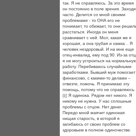
так. Я не справляюсь. За это время
он постоянно в поле зрения. Заходи
часто. Делится со мной своими
проблемами - то ОНА его не
понимает, то обижает, то они решил
расстаться. Иногда он меня
сравнивает с ней. Мол, какая же я
хорошая, а она грубая и хамка... Я
человек нездоровый. И на мне еще
отец-инвалид, ему под 90. Из-за отц
я не могу устроиться на нормальну
работу. Перебиваюсь случайными
заработками. Бывший муж помогает
финансово, с какими-то делами –
отвезти, помочь. Я принимаю эту
помощь, потому что не справляюсь.
((( Я одинока. Рядом нет никого. Я
никому не нужна. У нас сплошные
проблемы с отцом. Нет денег.
Передо мной маячит одинокая
нищая старость, в которой я
загибаюсь от своих проблем со
здоровьем в полном одиночестве.