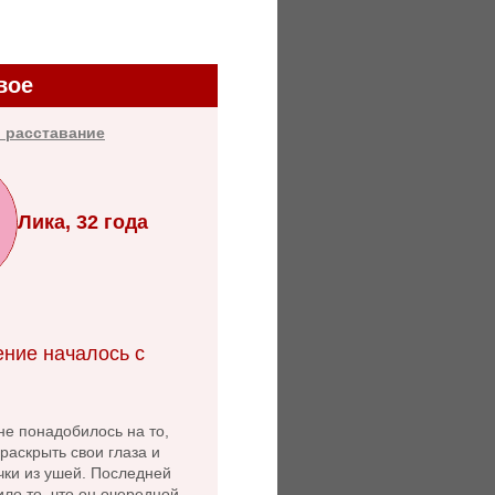
вое
 расставание
Лика, 32 года
ние началось с
не понадобилось на то,
раскрыть свои глаза и
чки из ушей. Последней
ло то, что он очередной