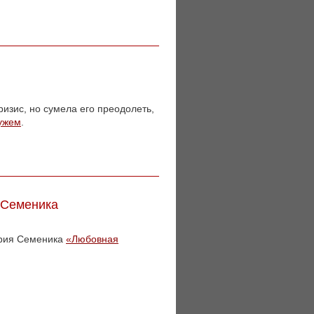
ризис, но сумела его преодолеть,
мужем
.
 Семеника
трия Семеника
«Любовная