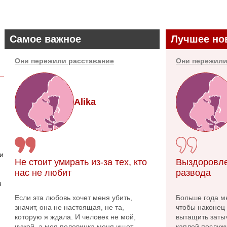
Самое важное
Лучшее но
Они пережили расставание
Они пережили
Alika
 и
Не стоит умирать из-за тех, кто
Выздоровле
нас не любит
развода
я
Если эта любовь хочет меня убить,
Больше года м
значит, она не настоящая, не та,
чтобы наконец 
которую я ждала. И человек не мой,
вытащить заты
чужой, а моя половинка меня ищет,
каплей послужи