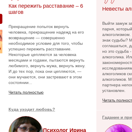
Как пережить расставание – 6
Невесты ал
шагов
Выйти замуж за
Прекращение попыток вернуть
парня, которы
человека, прекращение надежд на его
алкоголизмом.
возвращение — совершенно
знак судьбы? 
необходимое условие для того, чтобы
соглашаться, 
успешно пережить расставание.
но это судьба 
Некоторые цепляются за человека
алкоголика. Ил
месяцами и годами, пытаются вернуть
закономерност
любимого, вернуть мужа, вернуть жену.
исследованиям
И до тех пор, пока они цепляются, —
алкоголиков ск
они мучаются, они застревают в этом
алкоголиков. 
состоянии...
партнера непо
установлен.
Читать полностью
Читать полнос
Куда уходит любовь?
Гадание и пр
Психолог Ирина