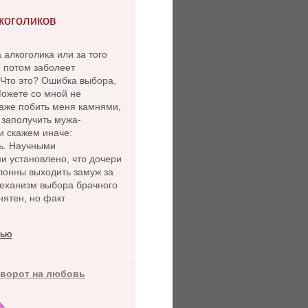
коголиков
 алкоголика или за того
й потом заболеет
 Что это? Ошибка выбора,
Можете со мной не
даже побить меня камнями,
- заполучить мужа-
и скажем иначе:
ь. Научными
и установлено, что дочери
лонны выходить замуж за
Механизм выбора брачного
нятен, но факт
тью
иворот на любовь