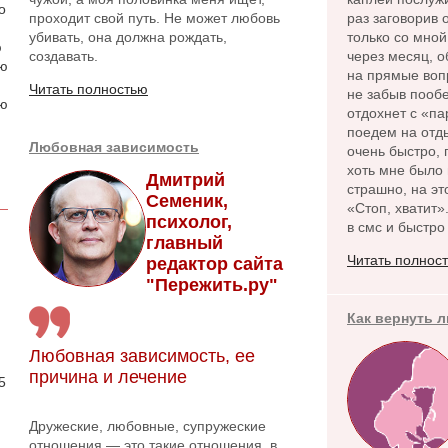
о
проходит свой путь. Не может любовь
раз заговорив
убивать, она должна рождать,
только со мной
ю
создавать.
через месяц, о
аю
на прямые вопр
Читать полностью
не забыв пообе
ою
отдохнет с «па
поедем на отды
Любовная зависимость
очень быстро, 
хоть мне было 
Дмитрий
страшно, на эт
Семеник,
«Стоп, хватит»
психолог,
в смс и быстро
главный
Читать полнос
редактор сайта
"Пережить.ру"
Как вернуть 
.
Любовная зависимость, ее
причина и лечение
5
Дружеские, любовные, супружеские
отношения — это такие отношения, в