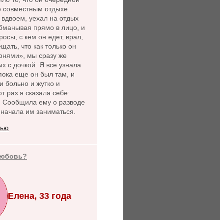
 о совместным отдыхе
 вдвоем, уехал на отдых
бманывая прямо в лицо, и
осы, с кем он едет, врал,
щать, что как только он
рнями», мы сразу же
х с дочкой. Я все узнала
пока еще он был там, и
и больно и жутко и
от раз я сказала себе:
. Сообщила ему о разводе
 начала им заниматься.
тью
любовь?
Елена, 33 года