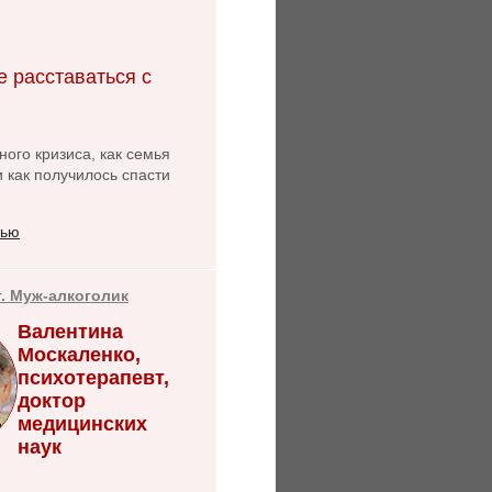
е расставаться с
ого кризиса, как семья
и как получилось спасти
тью
т. Муж-алкоголик
Валентина
Москаленко,
психотерапевт,
доктор
медицинских
наук