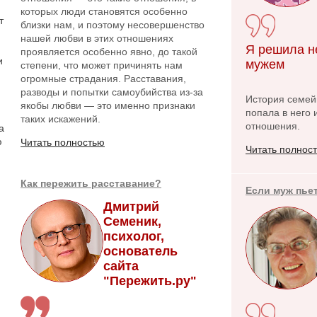
которых люди становятся особенно
т
близки нам, и поэтому несовершенство
нашей любви в этих отношениях
Я решила н
проявляется особенно явно, до такой
и
мужем
степени, что может причинять нам
огромные страдания. Расставания,
разводы и попытки самоубийства из-за
История семейн
якобы любви — это именно признаки
попала в него 
таких искажений.
отношения.
а
ю
Читать полностью
Читать полнос
Как пережить расставание?
Если муж пье
Дмитрий
Семеник,
психолог,
основатель
сайта
"Пережить.ру"