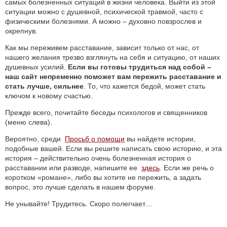
самых болезненных ситуаций в жизни человека. Выйти из этой
ситуации можно с душевной, психической травмой, часто с
физическими болезнями. А можно – духовно повзрослев и
окрепнув.
Как мы переживем расставание, зависит только от нас, от
нашего желания трезво взглянуть на себя и ситуацию, от наших
душевных усилий.
Если вы готовы трудиться над собой –
наш сайт непременно поможет вам пережить расставание и
стать лучше, сильнее
. То, что кажется бедой, может стать
ключом к новому счастью.
Прежде всего, почитайте беседы психологов и священников
(меню слева).
Вероятно, среди
Просьб о помощи
вы найдете истории,
подобные вашей. Если вы решите написать свою историю, и эта
история – действительно очень болезненная история о
расставании или разводе, напишите ее
здесь
. Если же речь о
коротком «романе», либо вы хотите не пережить, а задать
вопрос, это лучше сделать в нашем форуме.
Не унывайте! Трудитесь. Скоро полегчает…