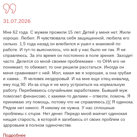
31.07.2026
Мне 62 года. С мужем прожили 15 лет. Детей у меня нет. Жили
хорошо. Любил. Я чувствовала себя защищенной, любила его
сильно. 1,5 года назад он влюбился и ушел к знакомой по
работе. И тут-то выяснилось, что всё у нас было не так. Я не
справляюсь. За это время он постоянно в поле зрения. Заходит
часто. Делится со мной своими проблемами - то ОНА его не
понимает, то обижает, то они решили расстаться. Иногда он
меня сравнивает с ней. Мол, какая же я хорошая, а она грубая
и хамка... Я человек нездоровый. И на мне еще отец-инвалид,
ему под 90. Из-за отца я не могу устроиться на нормальную
работу. Перебиваюсь случайными заработками. Бывший муж
помогает финансово, с какими-то делами – отвезти, помочь. Я
принимаю эту помощь, потому что не справляюсь.((( Я одинока.
Рядом нет никого. Я никому не нужна. У нас сплошные
проблемы с отцом. Нет денег. Передо мной маячит одинокая
нищая старость, в которой я загибаюсь от своих проблем со
здоровьем в полном одиночестве.
Подробнее