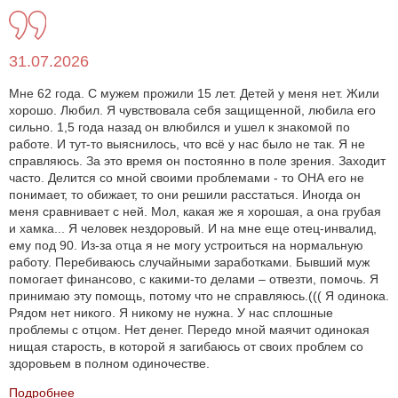
31.07.2026
Мне 62 года. С мужем прожили 15 лет. Детей у меня нет. Жили
хорошо. Любил. Я чувствовала себя защищенной, любила его
сильно. 1,5 года назад он влюбился и ушел к знакомой по
работе. И тут-то выяснилось, что всё у нас было не так. Я не
справляюсь. За это время он постоянно в поле зрения. Заходит
часто. Делится со мной своими проблемами - то ОНА его не
понимает, то обижает, то они решили расстаться. Иногда он
меня сравнивает с ней. Мол, какая же я хорошая, а она грубая
и хамка... Я человек нездоровый. И на мне еще отец-инвалид,
ему под 90. Из-за отца я не могу устроиться на нормальную
работу. Перебиваюсь случайными заработками. Бывший муж
помогает финансово, с какими-то делами – отвезти, помочь. Я
принимаю эту помощь, потому что не справляюсь.((( Я одинока.
Рядом нет никого. Я никому не нужна. У нас сплошные
проблемы с отцом. Нет денег. Передо мной маячит одинокая
нищая старость, в которой я загибаюсь от своих проблем со
здоровьем в полном одиночестве.
Подробнее