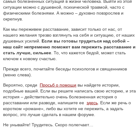
самых болезненных ситуаций в жизни человека. Выйти из этой
ситуации можно с душевной, психической травмой, часто с
физическими болезнями. А можно – духовно повзрослев и
окрепнув.
Как мы переживем расставание, зависит только от нас, от
нашего желания трезво взглянуть на себя и ситуацию, от наших
душевных усилий.
Если вы готовы трудиться над собой –
наш сайт непременно поможет вам пережить расставание и
стать лучше, сильнее
. То, что кажется бедой, может стать
ключом к новому счастью.
Прежде всего, почитайте беседы психологов и священников
(меню слева).
Вероятно, среди
Просьб о помощи
вы найдете истории,
подобные вашей. Если вы решите написать свою историю, и эта
история – действительно очень болезненная история о
расставании или разводе, напишите ее
здесь
. Если же речь о
коротком «романе», либо вы хотите не пережить, а задать
вопрос, это лучше сделать в нашем форуме.
Не унывайте! Трудитесь. Скоро полегчает…