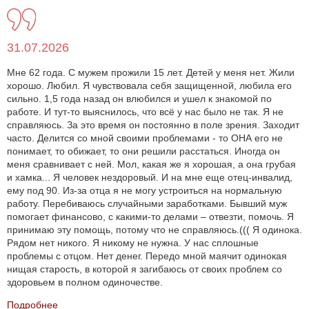
31.07.2026
Мне 62 года. С мужем прожили 15 лет. Детей у меня нет. Жили
хорошо. Любил. Я чувствовала себя защищенной, любила его
сильно. 1,5 года назад он влюбился и ушел к знакомой по
работе. И тут-то выяснилось, что всё у нас было не так. Я не
справляюсь. За это время он постоянно в поле зрения. Заходит
часто. Делится со мной своими проблемами - то ОНА его не
понимает, то обижает, то они решили расстаться. Иногда он
меня сравнивает с ней. Мол, какая же я хорошая, а она грубая
и хамка... Я человек нездоровый. И на мне еще отец-инвалид,
ему под 90. Из-за отца я не могу устроиться на нормальную
работу. Перебиваюсь случайными заработками. Бывший муж
помогает финансово, с какими-то делами – отвезти, помочь. Я
принимаю эту помощь, потому что не справляюсь.((( Я одинока.
Рядом нет никого. Я никому не нужна. У нас сплошные
проблемы с отцом. Нет денег. Передо мной маячит одинокая
нищая старость, в которой я загибаюсь от своих проблем со
здоровьем в полном одиночестве.
Подробнее