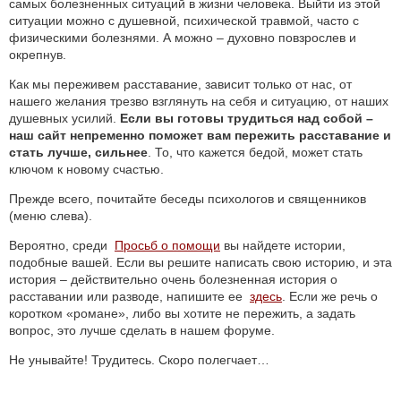
самых болезненных ситуаций в жизни человека. Выйти из этой
ситуации можно с душевной, психической травмой, часто с
физическими болезнями. А можно – духовно повзрослев и
окрепнув.
Как мы переживем расставание, зависит только от нас, от
нашего желания трезво взглянуть на себя и ситуацию, от наших
душевных усилий.
Если вы готовы трудиться над собой –
наш сайт непременно поможет вам пережить расставание и
стать лучше, сильнее
. То, что кажется бедой, может стать
ключом к новому счастью.
Прежде всего, почитайте беседы психологов и священников
(меню слева).
Вероятно, среди
Просьб о помощи
вы найдете истории,
подобные вашей. Если вы решите написать свою историю, и эта
история – действительно очень болезненная история о
расставании или разводе, напишите ее
здесь
. Если же речь о
коротком «романе», либо вы хотите не пережить, а задать
вопрос, это лучше сделать в нашем форуме.
Не унывайте! Трудитесь. Скоро полегчает…