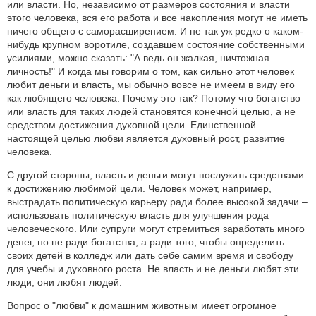
или власти. Но, независимо от размеров состояния и власти
этого человека, вся его работа и все накопления могут не иметь
ничего общего с саморасширением. И не так уж редко о каком-
нибудь крупном воротиле, создавшем состояние собственными
усилиями, можно сказать: "А ведь он жалкая, ничтожная
личность!" И когда мы говорим о том, как сильно этот человек
любит деньги и власть, мы обычно вовсе не имеем в виду его
как любящего человека. Почему это так? Потому что богатство
или власть для таких людей становятся конечной целью, а не
средством достижения духовной цели. Единственной
настоящей целью любви является духовный рост, развитие
человека.
С другой стороны, власть и деньги могут послужить средствами
к достижению любимой цели. Человек может, например,
выстрадать политическую карьеру ради более высокой задачи –
использовать политическую власть для улучшения рода
человеческого. Или супруги могут стремиться заработать много
денег, но не ради богатства, а ради того, чтобы определить
своих детей в колледж или дать себе самим время и свободу
для учебы и духовного роста. Не власть и не деньги любят эти
люди; они любят людей.
Вопрос о "любви" к домашним животным имеет огромное