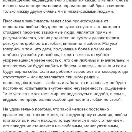
и снова мы повторяем нашим парам: хороший брак возможен
только между двумя сильными и независимыми людьми.
Пассивная зависимость ведет свое происхождение от
недостатка любви. Внутреннее чувство пустоты, от которого
страдают пассивно зависимые люди, является прямым
результатом того, что их родители не сумели удовлетворить
детскую потребность в любви, внимании и заботе. Мы уже
говорили о том, что дети, получавшие более или менее
стабильную заботу и любовь, входят в жизнь с глубоко
укоренившейся уверенностью, что они любимы и значительны и
что поэтому их будут любить и беречь и впредь, пока они сами
будут верны себе. Если же ребенок вырастает в атмосфере, где
отсутствуют – или проявляются слишком редко и
непоследовательно – любовь и забота, то и взрослым он будет
постоянно испытывать внутреннюю неуверенность, ощущение
"мне чего-то не хватает, мир непредсказуем и недобр, и сам я,
видимо, не представляю особой ценности и любви не стою".
Не удивительно поэтому, что такой человек постоянно
сражается, где только может, за каждую кроху внимания, любви
или заботы, и если находит, то вцепляется в них с отчаянием,
его поведение становится не-любовным, манипулятивным,
лицемерным, он сам разрушает отношения, которые так хотел