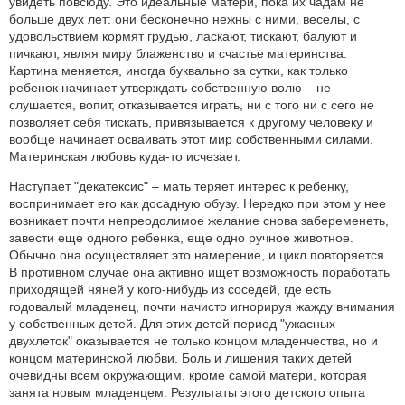
увидеть повсюду. Это идеальные матери, пока их чадам не
больше двух лет: они бесконечно нежны с ними, веселы, с
удовольствием кормят грудью, ласкают, тискают, балуют и
пичкают, являя миру блаженство и счастье материнства.
Картина меняется, иногда буквально за сутки, как только
ребенок начинает утверждать собственную волю – не
слушается, вопит, отказывается играть, ни с того ни с сего не
позволяет себя тискать, привязывается к другому человеку и
вообще начинает осваивать этот мир собственными силами.
Материнская любовь куда-то исчезает.
Наступает "декатексис" – мать теряет интерес к ребенку,
воспринимает его как досадную обузу. Нередко при этом у нее
возникает почти непреодолимое желание снова забеременеть,
завести еще одного ребенка, еще одно ручное животное.
Обычно она осуществляет это намерение, и цикл повторяется.
В противном случае она активно ищет возможность поработать
приходящей няней у кого-нибудь из соседей, где есть
годовалый младенец, почти начисто игнорируя жажду внимания
у собственных детей. Для этих детей период "ужасных
двухлеток" оказывается не только концом младенчества, но и
концом материнской любви. Боль и лишения таких детей
очевидны всем окружающим, кроме самой матери, которая
занята новым младенцем. Результаты этого детского опыта