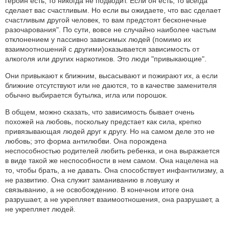
героин есть, то никогда не подводит. Если он есть, то всегда
сделает вас счастливым. Но если вы ожидаете, что вас сделает
счастливым другой человек, то вам предстоят бесконечные
разочарования". По сути, вовсе не случайно наиболее частым
отклонением у пассивно зависимых людей (помимо их
взаимоотношений с другими)оказывается зависимость от
алкоголя или других наркотиков. Это люди "привыкающие".
Они привыкают к ближним, высасывают и пожирают их, а если
ближние отсутствуют или не даются, то в качестве заменителя
обычно выбирается бутылка, игла или порошок.
В общем, можно сказать, что зависимость бывает очень
похожей на любовь, поскольку предстает как сила, крепко
привязывающая людей друг к другу. Но на самом деле это не
любовь; это форма антилюбви. Она порождена
неспособностью родителей любить ребенка, и она выражается
в виде такой же неспособности в нем самом. Она нацелена на
то, чтобы брать, а не давать. Она способствует инфантилизму, а
не развитию. Она служит заманиванию в ловушку и
связыванию, а не освобождению. В конечном итоге она
разрушает, а не укрепляет взаимоотношения, она разрушает, а
не укрепляет людей.