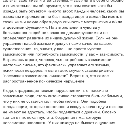
сильны, заботливы и ответственны, – загляните в себя спокойно
и внимательно: вы обнаружите, что и вам хочется хотя бы
изредка быть объектом чьих-то забот. Каждый человек, каким бы
взрослым и зрелым он ни был, всегда ищет и желал бы иметь в
своей жизни некую образцовую личность с материнскими и/или
отцовскими функциями. Но эти желания и чувства у
большинства людей не являются доминирующими и не
определяют развитие их индивидуальной жизни. Если же они
управляют вашей жизнью и диктуют само качество вашего
существования, то, значит, у вас – не просто чувство
зависимости или потребность зависимости; у вас – зависимость.
Выражаясь строго, человек, чья потребность зависимости
настолько сильна, что фактически управляет его жизнью,
психически нездоров, и мы в таких случаях ставим диагноз
"пассивная зависимость личности". Вероятно, это самое
распространенное психическое нарушение.
Люди, страдающие такими нарушениями, т. е. пассивно
зависимые люди, столь интенсивно стараются быть любимыми,
что у них не остается сил, чтобы любить. Они подобны
голодающим, которые постоянно и всюду клянчат еду и никогда
не имеют ее вдосталь, чтобы поделиться с другими. Словно
таится в них некая пустота, бездонная яма, которую
невозможно наполнить. У них никогда не бывает ощущения