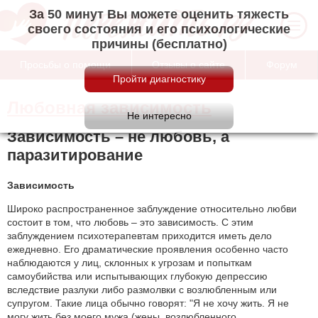
За 50 минут Вы можете оценить тяжесть
своего состояния и его психологические
причины (бесплатно)
Просьбы о помощи
Отзывы о сайте
Форум
Любовная зависимость
Зависимость – не любовь, а
паразитирование
Зависимость
Широко распространенное заблуждение относительно любви
состоит в том, что любовь – это зависимость. С этим
заблуждением психотерапевтам приходится иметь дело
ежедневно. Его драматические проявления особенно часто
наблюдаются у лиц, склонных к угрозам и попыткам
самоубийства или испытывающих глубокую депрессию
вследствие разлуки либо размолвки с возлюбленным или
супругом. Такие лица обычно говорят: "Я не хочу жить. Я не
могу жить без моего мужа (жены, возлюбленного,