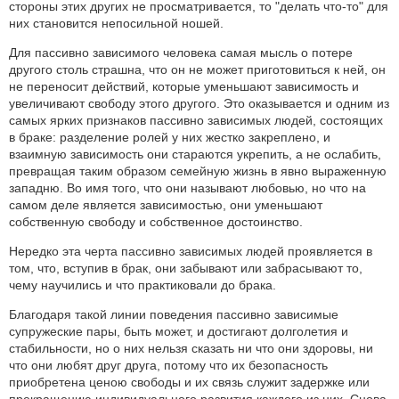
стороны этих других не просматривается, то "делать что-то" для
них становится непосильной ношей.
Для пассивно зависимого человека самая мысль о потере
другого столь страшна, что он не может приготовиться к ней, он
не переносит действий, которые уменьшают зависимость и
увеличивают свободу этого другого. Это оказывается и одним из
самых ярких признаков пассивно зависимых людей, состоящих
в браке: разделение ролей у них жестко закреплено, и
взаимную зависимость они стараются укрепить, а не ослабить,
превращая таким образом семейную жизнь в явно выраженную
западню. Во имя того, что они называют любовью, но что на
самом деле является зависимостью, они уменьшают
собственную свободу и собственное достоинство.
Нередко эта черта пассивно зависимых людей проявляется в
том, что, вступив в брак, они забывают или забрасывают то,
чему научились и что практиковали до брака.
Благодаря такой линии поведения пассивно зависимые
супружеские пары, быть может, и достигают долголетия и
стабильности, но о них нельзя сказать ни что они здоровы, ни
что они любят друг друга, потому что их безопасность
приобретена ценою свободы и их связь служит задержке или
прекращению индивидуального развития каждого из них. Снова