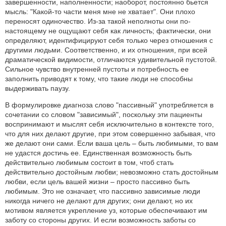
завершенности, наполненности; наоборот, постоянно бьется
мысль: "Какой-то части меня мне не хватает". Они плохо
переносят одиночество. Из-за такой неполноты они по-
настоящему не ощущают себя как личность; фактически, они
определяют, идентифицируют себя только через отношения с
другими людьми. Соответственно, и их отношения, при всей
драматической видимости, отличаются удивительной пустотой.
Сильное чувство внутренней пустоты и потребность ее
заполнить приводят к тому, что такие люди не способны
выдерживать паузу.
В формулировке диагноза слово "пассивный" употребляется в
сочетании со словом "зависимый", поскольку эти пациенты
воспринимают и мыслят себя исключительно в контексте того,
что для них делают другие, при этом совершенно забывая, что
же делают они сами. Если ваша цель – быть любимыми, то вам
не удастся достичь ее. Единственная возможность быть
действительно любимым состоит в том, чтоб стать
действительно достойным любви; невозможно стать достойным
любви, если цель вашей жизни – просто пассивно быть
любимым. Это не означает, что пассивно зависимые люди
никогда ничего не делают для других; они делают, но их
мотивом является укрепление уз, которые обеспечивают им
заботу со стороны других. И если возможность заботы со