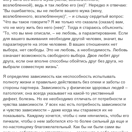
возлюбленной), ведь я так люблю его (ее)". Нередко я отвечаю:
"Вы ошибаетесь; вы не любите вашего мужа (жену,
возлюбленного, возлюбленную)", – и слышу сердитый вопрос:
"Что вы такое говорите? Я же только что сказала (сказал) вам,
что не могу жить без него (нее)". Тогда я стараюсь объяснить:
"То, что вы мне описали, – не любовь, а паразитирование. Если
для вашего выживания необходим другой человек, значит, вы
паразитируете на этом человеке. В ваших отношениях нет
выбора, нет свободы. Это не любовь, а необходимость. Любовь
означает возможность свободного выбора. Двое любят друг
друга, если они вполне способны обойтись друг без друга, но
выбрали совместную жизнь".
Я определяю зависимость как неспособность испытывать
полноту жизни и правильно действовать без опеки и заботы со
стороны партнера. Зависимость у физически здоровых людей –
патология; она всегда указывает на какой-то умственный
дефект, болезнь. Но ее необходимо отличать от потребности и
чувства зависимости. У всех нас есть потребность зависимости
и чувство зависимости – даже когда мы стараемся их не
показывать. Каждому хочется, чтобы с ним нянчились, чтобы его
пичкали, чтобы о нем заботился кто-то более сильный да еще и
по-настоящему благожелательный. Как бы ни были сами вы