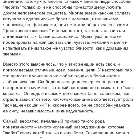
значение, потому что многие, слишком многие люди способны
"любить" только их и не способны по-настоящему любить
другие человеческие существа. Многие американские солдаты
вступали в идиллические браки с немками, итальянками,
японками, но, фактически, они не могли общаться со своими
"фронтовыми женами"" и по мере того, как жены осваивали
английский язык, браки распадались. Мужья уже не могли
проецировать на жен свои мысли, чувства, желания и цели и
испытывать к ним такое же чувство близости, как к домашним
зверькам.
Вместо этого выяснилось, что у этих женщин есть свои, и
притом весьма отличные идеи, мнения, цели. У некоторых пар
это привело к усилению их любви; однако у большинства
любовь исчезла. Свободная женщина совершенно резонно
остерегается мужчины, который восторженно называет ее "моя
кошечка". Он ведь и в самом деле может быть человеком, чья
страсть зависит от того, насколько женщина соответствует роли
"домашней кошечки"" и, скорее всего, он не способен уважать
ее силу, независимость и индивидуальность.
Самый, вероятно, печальный пример такого рода
привязанности – многочисленный разряд женщин, которые
"любят" своих детей только в колыбели. Таких женщин можно