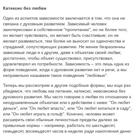
Катексис без любви
Один из аспектов зависимости заключается в том, что она не
связана с духовным развитием. Зависимый человек
заинтересован в собственном "пропитании", но не более того;
он желает чувствовать, он желает быть счастливым; он не
желает развиваться, тем более не выносит он одиночества и
страданий, сопутствующих развитию. Не менее безразличны
зависимые люди и к другим, даже к объектам своей любви;
достаточно, чтобы объект существовал, присутствовал,
удовлетворял их потребности. Зависимость – это лишь одна из
форм поведения, когда о духовном развитии нет и речи, а мы
неправильно называем такое поведение "любовью".
Теперь мы рассмотрим и другие подобные формы; мы еще раз
убедимся, что любовь как питание, катексис, невозможна без
духовного развития. Мы часто говорим о любви по отношению к
неодушевленным объектам или к действиям с ними: "Он любит
деньги", или "Он любит власть", или "Он любит копаться в саду",
или "Он любит играть в гольф". Конечно, человек может
расширить свои обычные личностные пределы далеко за
привычные нормы – например, работать по шестьдесят,
семьдесят, восемьдесят часов в неделю ради накопления денег