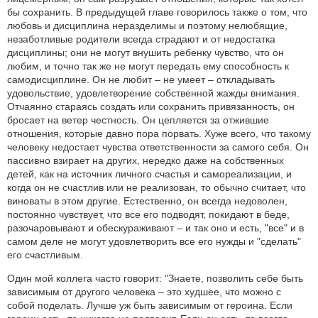
бы сохранить. В предыдущей главе говорилось также о том, что
любовь и дисциплина неразделимы и поэтому нелюбящие,
незаботливые родители всегда страдают и от недостатка
дисциплины; они не могут внушить ребенку чувство, что он
любим, и точно так же не могут передать ему способность к
самодисциплине. Он не любит – не умеет – откладывать
удовольствие, удовлетворение собственной жажды внимания.
Отчаянно стараясь создать или сохранить привязанность, он
бросает на ветер честность. Он цепляется за отжившие
отношения, которые давно пора порвать. Хуже всего, что такому
человеку недостает чувства ответственности за самого себя. Он
пассивно взирает на других, нередко даже на собственных
детей, как на источник личного счастья и самореализации, и
когда он не счастлив или не реализован, то обычно считает, что
виноваты в этом другие. Естественно, он всегда недоволен,
постоянно чувствует, что все его подводят, покидают в беде,
разочаровывают и обескураживают – и так оно и есть, "все" и в
самом деле не могут удовлетворить все его нужды и "сделать"
его счастливым.
Один мой коллега часто говорит: "Знаете, позволить себе быть
зависимым от другого человека – это худшее, что можно с
собой поделать. Лучше уж быть зависимым от героина. Если