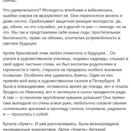
сейчас.
Что удивительного? Молодость влюбчива и взбалмошна,
ошибки совсем не вразумляют её. Они переносятся весело и
даже охотно. Срабатывает защитная реакция молодости: да,
да, облом, но это случайно, уж в другой-то раз — никогда, ни за
что. Мы так и представляем себе юные годы: простительная
беспечность, право на обломы, оголтелая устремлённость в
светлое будущее.
Артём Красовский тоже любил помечтать о будущем... Он
учился в художественном училище, подавал надежды, слышал в
свой адрес лестные слова, но был воспитан родителями в
скромности и такте, старался не придавать особого значения
похвалам. Особенно ему удавались букеты. Один из них
привлёк мой взор в художественном салоне в Петербурге. Я
была в командировке, оставалось время до поезда, вот и пошла
бродить по Невскому, вот и заглянула в салон праздности ради.
А там — в глиняном крутобоком кувшине ромашки! Они прямо-
таки выпадали со стены в мои руки, любопытно глазели своими
солнечными зрачками в прохладу салона, согревали, радовали
и — просились с собой.
Купила «букет». И уже расплачиваясь, была вознаграждена
неожиданным знакомством. Автор «букета» Артемий