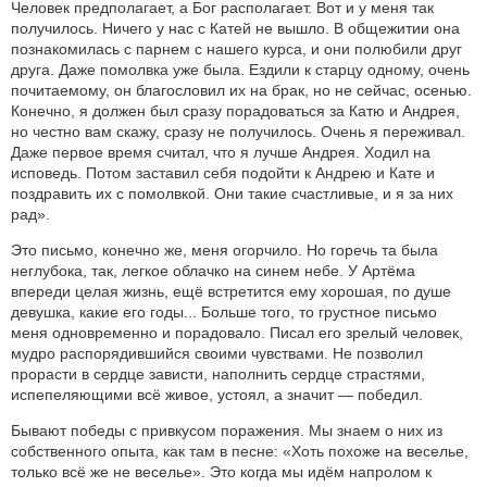
Человек предполагает, а Бог располагает. Вот и у меня так
получилось. Ничего у нас с Катей не вышло. В общежитии она
познакомилась с парнем с нашего курса, и они полюбили друг
друга. Даже помолвка уже была. Ездили к старцу одному, очень
почитаемому, он благословил их на брак, но не сейчас, осенью.
Конечно, я должен был сразу порадоваться за Катю и Андрея,
но честно вам скажу, сразу не получилось. Очень я переживал.
Даже первое время считал, что я лучше Андрея. Ходил на
исповедь. Потом заставил себя подойти к Андрею и Кате и
поздравить их с помолвкой. Они такие счастливые, и я за них
рад».
Это письмо, конечно же, меня огорчило. Но горечь та была
неглубока, так, легкое облачко на синем небе. У Артёма
впереди целая жизнь, ещё встретится ему хорошая, по душе
девушка, какие его годы... Больше того, то грустное письмо
меня одновременно и порадовало. Писал его зрелый человек,
мудро распорядившийся своими чувствами. Не позволил
прорасти в сердце зависти, наполнить сердце страстями,
испепеляющими всё живое, устоял, а значит — победил.
Бывают победы с привкусом поражения. Мы знаем о них из
собственного опыта, как там в песне: «Хоть похоже на веселье,
только всё же не веселье». Это когда мы идём напролом к