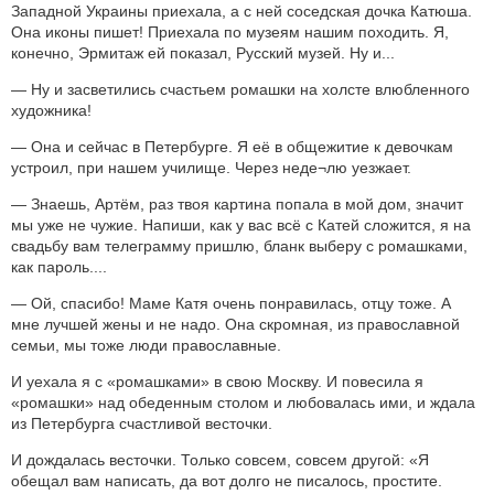
Западной Украины приехала, а с ней соседская дочка Катюша.
Она иконы пишет! Приехала по музеям нашим походить. Я,
конечно, Эрмитаж ей показал, Русский музей. Ну и...
— Ну и засветились счастьем ромашки на холсте влюбленного
художника!
— Она и сейчас в Петербурге. Я её в общежитие к девочкам
устроил, при нашем училище. Через неде¬лю уезжает.
— Знаешь, Артём, раз твоя картина попала в мой дом, значит
мы уже не чужие. Напиши, как у вас всё с Катей сложится, я на
свадьбу вам телеграмму пришлю, бланк выберу с ромашками,
как пароль....
— Ой, спасибо! Маме Катя очень понравилась, отцу тоже. А
мне лучшей жены и не надо. Она скромная, из православной
семьи, мы тоже люди православные.
И уехала я с «ромашками» в свою Москву. И повесила я
«ромашки» над обеденным столом и любовалась ими, и ждала
из Петербурга счастливой весточки.
И дождалась весточки. Только совсем, совсем другой: «Я
обещал вам написать, да вот долго не писалось, простите.