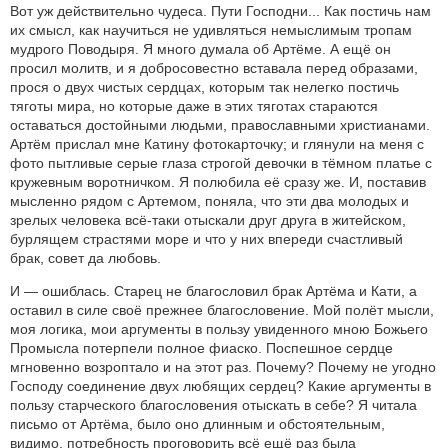
Вот уж действительно чудеса. Пути Господни... Как постичь нам
их смысл, как научиться не удивляться немыслимым тропам
мудрого Поводыря. Я много думала об Артёме. А ещё он
просил молитв, и я добросовестно вставала перед образами,
прося о двух чистых сердцах, которым так нелегко постичь
тяготы мира, но которые даже в этих тяготах стараются
оставаться достойными людьми, православными христианами.
Артём прислал мне Катину фотокарточку; и глянули на меня с
фото пытливые серые глаза строгой девочки в тёмном платье с
кружевным воротничком. Я полюбила её сразу же. И, поставив
мысленно рядом с Артемом, поняла, что эти два молодых и
зрелых человека всё-таки отыскали друг друга в житейском,
бурлящем страстями море и что у них впереди счастливый
брак, совет да любовь.
И — ошиблась. Старец не благословил брак Артёма и Кати, а
оставил в силе своё прежнее благословение. Мой полёт мысли,
моя логика, мои аргументы в пользу увиденного мною Божьего
Промысла потерпели полное фиаско. Поспешное сердце
мгновенно возроптало и на этот раз. Почему? Почему не угодно
Господу соединение двух любящих сердец? Какие аргументы в
пользу старческого благословения отыскать в себе? Я читала
письмо от Артёма, было оно длинным и обстоятельным,
видимо, потребность проговорить всё ещё раз была