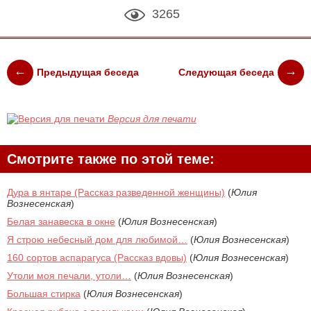
3265
Предыдущая беседа
Следующая беседа
Версия для печати
Смотрите также по этой теме:
Дура в янтаре (Рассказ разведенной женщины)
(
Юлия
Вознесенская
)
Белая занавеска в окне
(
Юлия Вознесенская
)
Я строю небесный дом для любимой…
(
Юлия Вознесенская
)
160 сортов аспарагуса (Рассказ вдовы)
(
Юлия Вознесенская
)
Утоли моя печали, утоли…
(
Юлия Вознесенская
)
Большая стирка
(
Юлия Вознесенская
)