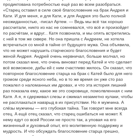
продиктована потребностью ещё раз во всем разобраться.
«Старец оставил в силе своё благословение на брак Андрея и
Кати. И для меня, и для Кати, и для Андрея это было полной
неожиданностью, -писал Артем. — Ведь мы всё так хорошо
рассчитали, никто из нас не сомневался, что всё и произойдет
по расчётам, и вдруг... Катя позвонила, и мы опять встретились
с ней в том же сквере. Но она пришла с Андреем, не хотела
встречаться со мной в тайне от будущего мужа. Она объявила,
что не может нарушить старческого благословения и будет
женой Андрея. Андрей очень нервничал, больше молчал, но
потом сказал мне, что очень виноват перед Катей и что сделает
всё возможное, дабы ей с ним счастливо жилось. Он сказал, что
повторное благословение старца на брак с Катей было для него
громом среди ясного неба, но в то же время он уже сто раз
пожалел о наломанных им дровах, и что эта история лишний
раз показала ему, какое же это сокровище, помолвленная с ним
Катя. А я, я сдерживал слезы и сжимал незаметно кулаки, чтобы
не расплакаться навзрыд в их присутствии. Но я мужчина. А
слёзы мужчины — его глубокая тайна. Так говорит мне всегда
отец. А ещё отец сказал, что старец ошибаться не может. К
нему едут со всей России не просто так, а уповая на его
жизненный и духовный опыт, его молитвенную поддержку и
мудрость. И что обсуждать благословение старца грешно,