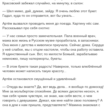
Красовский забежал случайно, на минутку, в салон:
— Шел мимо, дай, думаю, зайду. Я очень люблю этот букет.
Гадал, куда-то он отправится, вот бы узнать...
Артём вызвался проводить меня до поезда. Картину нёс сам.
Рассказывал про себя охотно:
— У нас семья просто замечательная. Папа военный врач,
мама всю жизнь в Русском музее проработала, в запасниках.
Она меня с детства к живописи приучала. Сейчас дома. Сердце
у неё слабое, мы с отцом настояли, чтобы она работу оставила.
Я единственный сын. Вот, по милости Божьей, зарабатываю
немножко, пишу натюрморты, букеты.
— В этом букете такая радость! Наверное, только влюблённый
человек может написать такую красоту...
Артём остановился смущённый и удивлённый:
— Откуда вы знаете? Да, вот ведь дела... я вообще-то домосед!
Мне за мольбертом спокойнее. До всяких дискотек неохоч, я
там себя чужим чувствую, не знаю, как себя вести, о чем
говорить с девушками. Думал, как мне найти свою половину? А
она в дом к нам пришла, представляете? Мамина знакомая с