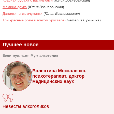
Красная рубаха с васильками
(
Юлия Вознесенская
)
Мамина дочка
(
Юлия Вознесенская
)
Данилкины жемчужинки
(
Юлия Вознесенская
)
Три красные розы в тонком хрустале
(
Наталия Сухинина
)
Лучшее новое
Если муж пьет. Муж-алкоголик
Валентина Москаленко,
психотерапевт, доктор
медицинских наук
Невесты алкоголиков