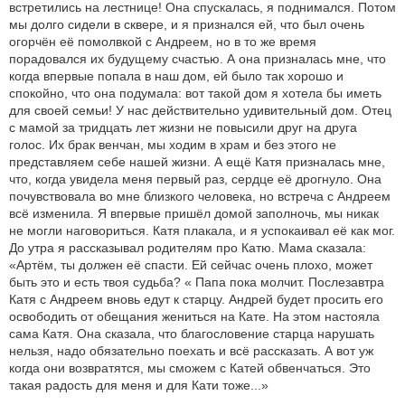
встретились на лестнице! Она спускалась, я поднимался. Потом
мы долго сидели в сквере, и я признался ей, что был очень
огорчён её помолвкой с Андреем, но в то же время
порадовался их будущему счастью. А она призналась мне, что
когда впервые попала в наш дом, ей было так хорошо и
спокойно, что она подумала: вот такой дом я хотела бы иметь
для своей семьи! У нас действительно удивительный дом. Отец
с мамой за тридцать лет жизни не повысили друг на друга
голос. Их брак венчан, мы ходим в храм и без этого не
представляем себе нашей жизни. А ещё Катя призналась мне,
что, когда увидела меня первый раз, сердце её дрогнуло. Она
почувствовала во мне близкого человека, но встреча с Андреем
всё изменила. Я впервые пришёл домой заполночь, мы никак
не могли наговориться. Катя плакала, и я успокаивал её как мог.
До утра я рассказывал родителям про Катю. Мама сказала:
«Артём, ты должен её спасти. Ей сейчас очень плохо, может
быть это и есть твоя судьба? « Папа пока молчит. Послезавтра
Катя с Андреем вновь едут к старцу. Андрей будет просить его
освободить от обещания жениться на Кате. На этом настояла
сама Катя. Она сказала, что благословение старца нарушать
нельзя, надо обязательно поехать и всё рассказать. А вот уж
когда они возвратятся, мы сможем с Катей обвенчаться. Это
такая радость для меня и для Кати тоже...»