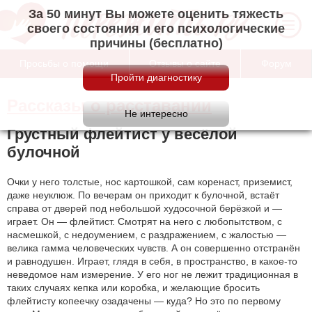
За 50 минут Вы можете оценить тяжесть
своего состояния и его психологические
причины (бесплатно)
Просьбы о помощи
Отзывы о сайте
Форум
Рассказы о расставании
Грустный флейтист у весёлой
булочной
Очки у него толстые, нос картошкой, сам коренаст, приземист,
даже неуклюж. По вечерам он приходит к булочной, встаёт
справа от дверей под небольшой худосочной берёзкой и —
играет. Он — флейтист. Смотрят на него с любопытством, с
насмешкой, с недоумением, с раздражением, с жалостью —
велика гамма человеческих чувств. А он совершенно отстранён
и равнодушен. Играет, глядя в себя, в пространство, в какое-то
неведомое нам измерение. У его ног не лежит традиционная в
таких случаях кепка или коробка, и желающие бросить
флейтисту копеечку озадачены — куда? Но это по первому