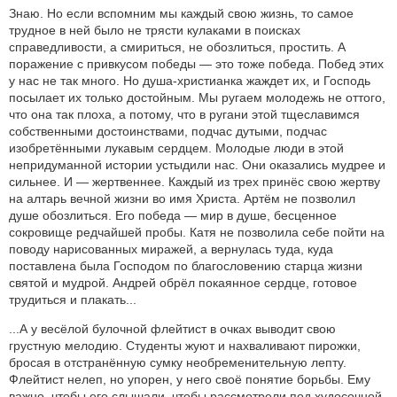
Знаю. Но если вспомним мы каждый свою жизнь, то самое
трудное в ней было не трясти кулаками в поисках
справедливости, а смириться, не обозлиться, простить. А
поражение с привкусом победы — это тоже победа. Побед этих
у нас не так много. Но душа-христианка жаждет их, и Господь
посылает их только достойным. Мы ругаем молодежь не оттого,
что она так плоха, а потому, что в ругани этой тщеславимся
собственными достоинствами, подчас дутыми, подчас
изобретёнными лукавым сердцем. Молодые люди в этой
непридуманной истории устыдили нас. Они оказались мудрее и
сильнее. И — жертвеннее. Каждый из трех принёс свою жертву
на алтарь вечной жизни во имя Христа. Артём не позволил
душе обозлиться. Его победа — мир в душе, бесценное
сокровище редчайшей пробы. Катя не позволила себе пойти на
поводу нарисованных миражей, а вернулась туда, куда
поставлена была Господом по благословению старца жизни
святой и мудрой. Андрей обрёл покаянное сердце, готовое
трудиться и плакать...
...А у весёлой булочной флейтист в очках выводит свою
грустную мелодию. Студенты жуют и нахваливают пирожки,
бросая в отстранённую сумку необременительную лепту.
Флейтист нелеп, но упорен, у него своё понятие борьбы. Ему
важно, чтобы его слышали, чтобы рассмотрели под худосочной