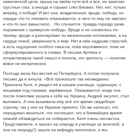
намеченной цели, круша на своём пути всё и вся, не замечая
грустных глаз, а иногда и горьких слёз близких. Нет, нет, только
вперёд, к победе! И вот она, вожделенная, вроде, победа, но
сердце что-то ликовать отказывается, и чего-то ему не хватает,
и что-то оно замыслило... Но случается, правда гораздо реже,
поражения с привкусом победы. Вроде и не сложилось по-
твоему, вроде и разочарован ты жизненными коллизиями, а на
сердце покой, уверенность и мир. Нет в нём надрыва страстей,
а есть ощущение особого смысла, пока неуловимого, пока не
сформулированного в словах. В письме Артёма я
почувствовала такой смысл и поняла, что зрелость — понятие
вовсе не метрическое.
Полгода жила без вестей из Петербурга. А потом получила
письмо да и ахнула: «Всё произошло так неожиданно.
Приехала Катя; я увидел её в нашем училище, худенькую, с
мешками под глазами, зарёванную. Оказывается, когда она
после помолвки уехала к себе на Украину, Андрей загулял, стал
выпивать. А она вышивала ему всё это время свадебную
сорочку, так у них на Украине принято. Он же написал, что
передумал жениться, что поспешил, что в ближайшее время
семьёй обзаводиться не собирается. Катя очень несчастна.
Представляете, я заехал на секунду в училище за зачеткой, а
она на секунду(!) зашла на кафедру иконописи, и мы