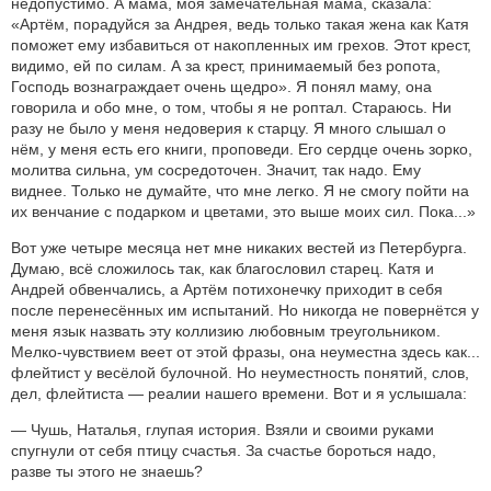
недопустимо. А мама, моя замечательная мама, сказала:
«Артём, порадуйся за Андрея, ведь только такая жена как Катя
поможет ему избавиться от накопленных им грехов. Этот крест,
видимо, ей по силам. А за крест, принимаемый без ропота,
Господь вознаграждает очень щедро». Я понял маму, она
говорила и обо мне, о том, чтобы я не роптал. Стараюсь. Ни
разу не было у меня недоверия к старцу. Я много слышал о
нём, у меня есть его книги, проповеди. Его сердце очень зорко,
молитва сильна, ум сосредоточен. Значит, так надо. Ему
виднее. Только не думайте, что мне легко. Я не смогу пойти на
их венчание с подарком и цветами, это выше моих сил. Пока...»
Вот уже четыре месяца нет мне никаких вестей из Петербурга.
Думаю, всё сложилось так, как благословил старец.
Катя и
Андрей обвенчались, а Артём потихонечку приходит в себя
после перенесённых им испытаний. Но никогда не повернётся у
меня язык назвать эту коллизию любовным треугольником.
Мелко-чувствием веет от этой фразы, она неуместна здесь как...
флейтист у весёлой булочной. Но неуместность понятий, слов,
дел, флейтиста — реалии нашего времени. Вот и я услышала:
— Чушь, Наталья, глупая история. Взяли и своими руками
спугнули от себя птицу счастья. За счастье бороться надо,
разве ты этого не знаешь?