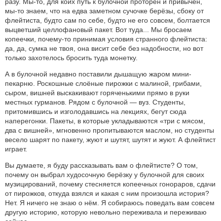
разу. Мы-то, для коих путь к булочной проторён и привычен,
мы-то знаем, что на едва заметном сучочке берёзы, сбоку от
флейтиста, будто сам по себе, будто не его совсем, болтается
выцветший целлофановый пакет. Вот туда... Мы бросаем
копеечки, почему-то принимая условия странного флейтиста:
да, да, сумка не твоя, она висит себе без надобности, но вот
только захотелось бросить туда монетку.
А в булочной недавно поставили дышащую жаром мини-
пекарню. Роскошные слоёные пирожки с малиной, грибами,
сыром, вишней выскакивают горяченькими прямо в руки
местных гурманов. Рядом с булочной — вуз. Студенты,
притомившись и изголодавшись на лекциях, бегут сюда
наперегонки. Пакеты, в которые укладываются «три с мясом,
два с вишней», мгновенно пропитываются маслом, но студенты
весело шарят по пакету, жуют и шутят, шутят и жуют. А флейтист
играет.
Вы думаете, я буду рассказывать вам о флейтисте? О том,
почему он выбрал худосочную берёзку у булочной для своих
музицирований, почему стесняется копеечных гонораров, сдачи
от пирожков, откуда взялся и какая с ним произошла история?
Нет. Я ничего не знаю о нём. Я собираюсь поведать вам совсем
другую историю, которую невольно переживала и переживаю