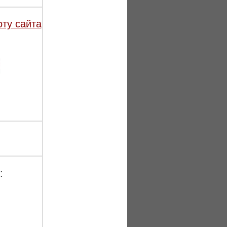
оту сайта
: