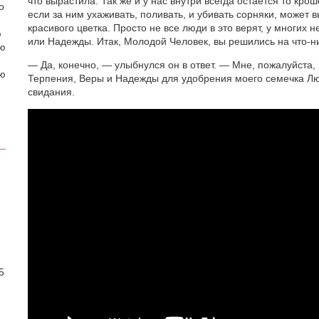
что вырастила. Так же и у нас внутри всегда остаётся то кро
о
если за ним ухаживать, поливать, и убивать сорняки, может 
красивого цветка. Просто не все люди в это верят, у многих 
ю
или Надежды. Итак, Молодой Человек, вы решились на что-н
аю
— Да, конечно, — улыбнулся он в ответ. — Мне, пожалуйста,
ою
Терпения, Веры и Надежды для удобрения моего семечка Лю
свидания.
.
5