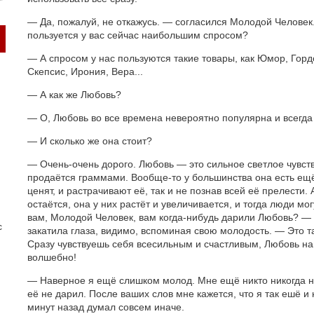
— Да, пожалуй, не откажусь. — согласился Молодой Человек.
пользуется у вас сейчас наибoльшим спросом?
— А спросом у нас пользуются такие товары, как Юмор, Горд
Скепсис, Ирония, Вера...
— А как же Любовь?
— О, Любовь во все времена невероятно популярна и всегда
— И сколько же она стоит?
— Очень-очень дорого. Любовь — это сильное светлое чувств
продаётся граммами. Вообще-то у большинства она есть ещё
ценят, и растрачивают её, так и не познав всей её прелести.
остаётся, она у них растёт и увеличивается, и тогда люди мог
вам, Молодой Человек, вам когда-нибудь дарили Любовь? 
с
закатила глаза, видимо, вспоминая свою молодость. — Это та
Сразу чувствуешь себя всесильным и счастливым, Любовь нап
волшебно!
— Наверное я ещё слишком молод. Мне ещё никто никогда н
её не дарил. После ваших слов мне кажется, что я так ешё и 
минут назад думал совсем иначе.