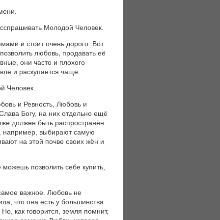
мени.
асспрашивать Молодой Человек.
ммами и стоит очень дорого. Вот
позволить любовь, продавать её
вные, они часто и плохого
евле и раскупается чаще.
й Человек.
бовь и Ревность, Любовь и
 Слава Богу, на них отдельно ещё
 тоже должен быть распространён
ы, например, выбирают самую
ивают на этой почве своих жён и
е можешь позволить себе купить,
 самое важное. Любовь не
ила, что она есть у большинства
 Но, как говорится, земля помнит,