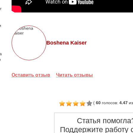
т
и
Boshena Kaiser
а
ю
Оставить отзыв
Читать отзывы
(
60
голосов
:
4.47
из
Статья помогла
Поддержите работу с