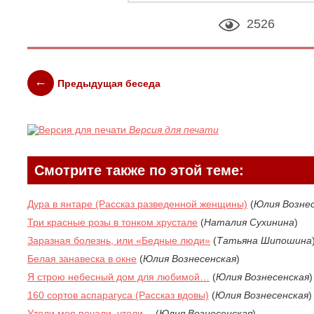
2526
Предыдущая беседа
Версия для печати
Смотрите также по этой теме:
Дура в янтаре (Рассказ разведенной женщины)
(
Юлия Возне
Три красные розы в тонком хрустале
(
Наталия Сухинина
)
Заразная болезнь, или «Бедные люди»
(
Татьяна Шипошина
Белая занавеска в окне
(
Юлия Вознесенская
)
Я строю небесный дом для любимой…
(
Юлия Вознесенская
)
160 сортов аспарагуса (Рассказ вдовы)
(
Юлия Вознесенская
)
Утоли моя печали, утоли…
(
Юлия Вознесенская
)