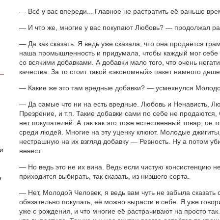
— Всё у вас впереди... Главное не растратить её раньше вре
— И что же, многие у вас покупают Любовь? — продолжал р
— Да как сказать. Я ведь уже сказала, что она продаётся гра
наша промышленность и придумала, чтобы каждый мог себе 
со всякими добавками. А добавки мало того, что очень негати
качества. За то стoит такой «экономный» пакет намного деш
— Какие же это там вредные добавки? — усмехнулся Молодо
— Да самые что ни на есть вредные. Любовь и Ненависть, Лю
Презрение, и т.п. Такие добавки сами по себе не продаются,
нет покупателей. А так как это тоже естественный товар, он
среди людей. Многие на эту уценку клюют. Молодые джигит
нестрашную на их взгляд добавку — Ревность. Ну а потом уб
 и
невест.
— Но ведь это не их вина. Ведь если чистую консистенцию н
приходится выбирать, так сказать, из низшего сорта.
я
— Нет, Молодой Человек, я ведь вам чуть не забыла сказать
обязательно покупать, её можно вырасти в себе. Я уже говор
уже с рождения, и что многие её растрачивают на просто так.