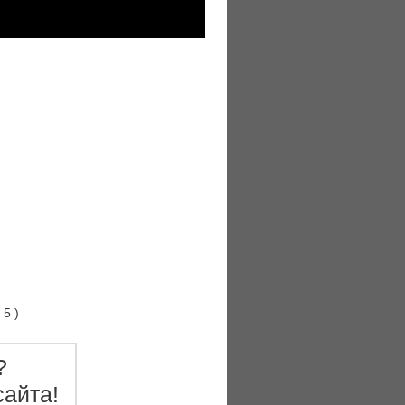
 5
)
?
айта!