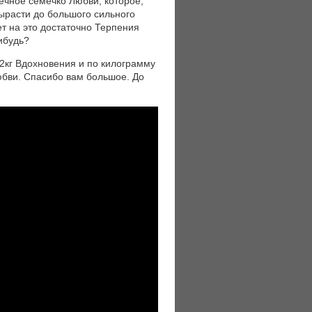
шечное семечко Любви, которое,
вырасти до большого сильного
нет на это достаточно Терпения
ибудь?
 2кг Вдохновения и по килограмму
бви. Спасибо вам большое. До