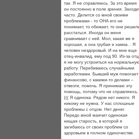
так. Я не справляюсь. За это время
он постоянно в поле зрения. Заходи
часто. Делится со мной своими
проблемами - то ОНА его не
понимает, то обижает, то они решил
расстаться. Иногда он меня
сравнивает с ней. Мол, какая же я
хорошая, а она грубая и хамка... Я
человек нездоровый. И на мне еще
отец-инвалид, ему под 90. Из-за отц
я не могу устроиться на нормальну
работу. Перебиваюсь случайными
заработками. Бывший муж помогает
финансово, с какими-то делами –
отвезти, помочь. Я принимаю эту
помощь, потому что не справляюсь.
((( Я одинока. Рядом нет никого. Я
никому не нужна. У нас сплошные
проблемы с отцом. Нет денег.
Передо мной маячит одинокая
нищая старость, в которой я
загибаюсь от своих проблем со
здоровьем в полном одиночестве.