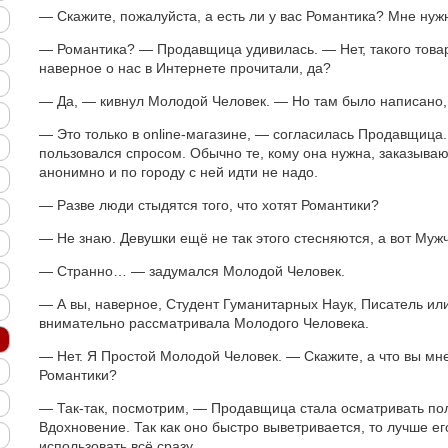
— Скажите, пожалуйста, а есть ли у вас Романтика? Мне нуж
— Романтика? — Продавщица удивилась. — Нет, такого товара
наверное о нас в Интернете прочитали, да?
— Да, — кивнул Молодой Человек. — Но там было написано, 
— Это только в online-магазине, — согласилась Продавщица.
пользовался спросом. Обычно те, кому она нужна, заказывают
анонимно и по городу с ней идти не надо.
— Разве люди стыдятся того, что хотят Романтики?
— Не знаю. Девушки ещё не так этого стесняются, а вот Мужч
— Странно… — задумался Молодой Человек.
— А вы, наверное, Студент Гуманитарных Наук, Писатель и
внимательно рассматривала Молодого Человека.
— Нет. Я Простой Молодой Человек. — Скажите, а что вы мн
Романтики?
— Так-так, посмотрим, — Продавщица стала осматривать пол
Вдохновение. Так как оно быстро выветривается, то лучше ег
использовать всё сразу.