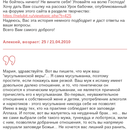
Не бойтесь ничего! Не вините себя! Уповайте на волю Господа!
Хочу дать Вам ссылку на рассказ Урок бабочки, опубликованный
на форуме этого сайта в разделе творчество:
https://nelubit.ru/viewtopic.php?t=425
Надеюсь, Вас эта история немного подбодрит и даст ответы на
ваши вопросы.
Всего Вам самого доброго!
Алексей, возраст: 25 / 21.04.2010
Мария, здравствуйте. Вот вы пишете, что муж ваш
"мусульманской веры"... Я сама мусульманка, поэтому
простите, если покажусь вам резкой. Ваш муж к исламу имеет
довольное далеко отношение, и то, что генетически он
относится к этническим мусульманам, не является причиной
причислять его к мусульманам. Во-первых, неуважительное
отношение к собственной жене и детям, употребление алкоголя
и наркотиков - этого мусульмане никогда себе не позволят.
Имею в виду тех, кто на практике соблюдает все заповеди
Аллаха. И потом, вот вы жалуетесь на неудачный брак... но... вы
же сами выбрали себе такого мужа, тунеядца и лоботряса, жили
с ним, позволяли добрачные отношения, то есть вы напрямую
нарушали заповеди Божьи... Не хочется вас лишний раз ранить,