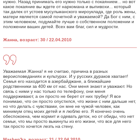
нужно. Назад принимать его нужно только с покаянием... но вот
какое покаяние вы ждете от наркомана и выпивохи... который
так далек от устоев мусульманского мироуклада, где роль жены,
матери является самой почетной и уважаемой? Да Бог с ним, с
этим человеком, подумайте лучше о собственном положении и
положении ваших детей. Всех вам благ, сил и мудрости.
Жанна, возраст: 30 / 22.04.2010
Уважаемая Жанна! я не считаю, причина в разных
вероисповеданиях и культурах. И у русских дураков хватает!
Семья его находится в азербайджане, а ближайшие
родственники за 400 км от нас. Они меня знают и уважают. Но
связь с ними у нас только по телефону, они меня
поддерживают, а он просто не берет от них трубку! Я все
понимаю, что он просто опустился, что жизни с ним дальше нет,
но что делать с чувствами, он мне не чужой человек, как
минимум отец моих детей и я люблю его. Я конечно очень
обеспокоена, чем кормит и одевать деток, но от обиды, что нет
семьи, что мы просто выкинуты из его жизни, что все для него
так просто хочется лезть на стену.
Mashen'ka, возраст: 21 / 22.04.2010