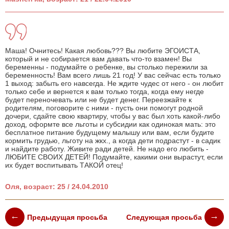
Маша! Очнитесь! Какая любовь??? Вы любите ЭГОИСТА,
который и не собирается вам давать что-то взамен! Вы
беременны - подумайте о ребенке, вы столько пережили за
беременность! Вам всего лишь 21 год! У вас сейчас есть только
1 выход: забыть его навсегда. Не ждите чудес от него - он любит
только себе и вернется к вам только тогда, когда ему негде
будет переночевать или не будет денег. Переезжайте к
родителям, поговорите с ними - пусть они помогут родной
дочери, сдайте свою квартиру, чтобы у вас был хоть какой-либо
доход, оформте все льготы и субсидии как одинокая мать: это
бесплатное питание будущему малышу или вам, если будите
кормить грудью, льготу на жкх., а когда дети подрастут - в садик
и найдите работу. Живите ради детей. Не надо его любить -
ЛЮБИТЕ СВОИХ ДЕТЕЙ! Подумайте, какими они вырастут, если
их будет воспитывать ТАКОЙ отец!
Оля, возраст: 25 / 24.04.2010
Предыдущая просьба
Следующая просьба