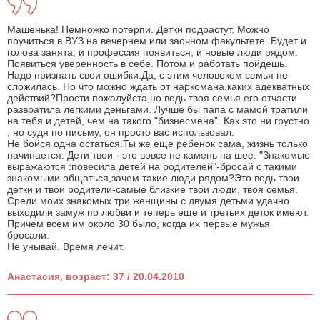
Машенька! Немножко потерпи. Детки подрастут. Можно
поучиться в ВУЗ на вечернем или заочном факультете. Будет и
голова занята, и профессия появиться, и новые люди рядом.
Появиться уверенность в себе. Потом и работать пойдешь.
Надо признать свои ошибки.Да, с этим человеком семья не
сложилась. Но что можно ждать от наркомана,каких адекватных
действий?Прости пожалуйста,но ведь твоя семья его отчасти
развратила легкими деньгами. Лучше бы папа с мамой тратили
на тебя и детей, чем на такого "бизнесмена". Как это ни грустно
, но судя по письму, он просто вас использовал.
Не бойся одна остаться.Ты же еще ребенок сама, жизнь только
начинается. Дети твои - это вовсе не камень на шее. "Знакомые
выражаются :повесила детей на родителей"-бросай с такими
знакомыми общаться,зачем такие люди рядом?Это ведь твои
детки и твои родители-самые близкие твои люди, твоя семья.
Среди моих знакомых три женщины с двумя детьми удачно
выходили замуж по любви и теперь еще и третьих деток имеют.
Причем всем им около 30 было, когда их первые мужья
бросали.
Не унывай. Время лечит.
Анастасия, возраст: 37 / 20.04.2010