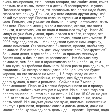
очень шокировало, т.к он всегда говорил, что любит меня, хочет
прожить всю жизнь, мечтает о детях. Я развернулась и ушла.
Позвонила через неделю, т.к. поговорить все ровно надо было,
сказала что прийду. Пришла, а у него сидела другая девушка!
Какой тут разговор! Просто села на ступеньки и проплакала 2
часа. Решила, что унижаться больше не хочу, настроилась жить
без него. Прошел месяц, он сам позвонил, сказал, что хочет
прийти, я ответила, что не надо и положила трубку. Через 30
минут он уже был у меня, признавался в любви, говорил, что
все будет хорошо, я поверила, простила, стали жить вместе. В
2006 году родился сын. Мои родители купили нам квартиру,
много помогали. Он занимался бизнесом, просил, чтобы ему
помогали. Все старались дать ему возможность "раскрутиться".
Занимали денег, я для себя и ребенка просила минимум.
Время шло, а бизнес все не развивался. Чем больше ему
помогали, чем больше я ограничивала себя и ребенка, тем
было хуже, он требовал большего. Много раз то расходились, то
сходились. Он всегда возвращался, обещал, что все будет
хорошо, но его хватало на месяц. 1,5 года назад он стал
просить еще одного ребенка, говорил, все будет хорошо. Я
долго думала, а потом решилась. Сейчас я на 7 месяце
беременности. Первые 3 месяца беременности он и правда
был очень заботливым отоцом и мужем. Но с нового года его
просто понесло, он стал сильно пить, с 1.01 по 15.02 он не дня
не был трезвым. Потом неделю все было нормально, затем
опять запой. И с каждым днем все хуже, начались непонятные
приступы ревности, перестал совсем давать деньги, даже на
молоко ребенку приходилось целый день просить. Кричал, надо