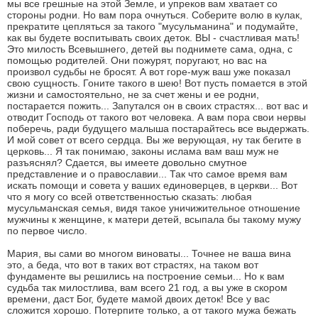
мы все грешные на этой Земле, и упреков вам хватает со
стороны родни. Но вам пора очнуться. Соберите волю в кулак,
прекратите цепляться за такого "мусульманина" и подумайте,
как вы будете воспитывать своих деток. ВЫ - счастливая мать!
Это милость Всевышнего, детей вы поднимете сама, одна, с
помощью родителей. Они пожурят, поругают, но вас на
произвол судьбы не бросят. А вот горе-муж ваш уже показал
свою сущность. Гоните такого в шею! Вот пусть помается в этой
жизни и самостоятельно, не за счет жены и ее родни,
постарается пожить... Запутался он в своих страстях... вот вас и
отводит Господь от такого вот человека. А вам пора свои нервы
поберечь, ради будущего малыша постарайтесь все выдержать.
И мой совет от всего сердца. Вы же верующая, ну так бегите в
церковь... Я так понимаю, законы ислама вам ваш муж не
разъяснял? Сдается, вы имеете довольно смутное
представление и о православии... Так что самое время вам
искать помощи и совета у ваших единоверцев, в церкви... Вот
что я могу со всей ответственностью сказать: любая
мусульманская семья, видя такое уничижительное отношение
мужчины к женщине, к матери детей, всыпала бы такому мужу
по первое число.
Мария, вы сами во многом виноваты... Точнее не ваша вина
это, а беда, что вот в таких вот страстях, на таком вот
фундаменте вы решились на построение семьи... Но к вам
судьба так милостлива, вам всего 21 год, а вы уже в скором
времени, даст Бог, будете мамой двоих деток! Все у вас
сложится хорошо. Потерпите только, а от такого мужа бежать