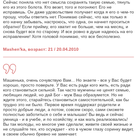
Сейчас поняла что нет смысла сохранять такую семью, тянуть
его из этого болота. Кто везет, того и погоняют. Его не
исправишь. Он даже удовольствие получает когда я его о чем-то
прошу, чтобы ответить нет. Понимаю сейчас, что как только я
его начну забывать, настроюсь, что одна, он начнет проситься
обратно! Если прийму, его хватит не больше, чем на месяц, и
снова будет все по старому. И все ровно в душе надеюсь на его
исправление! Хотя головой понимаю, что все бесполезно.
Mashen'ka, возраст: 21 / 20.04.2010
Машенька, очень сочувствую Вам... Но знаете - все у Вас будет
хорошо, просто поверьте. У Вас есть ради кого жить, есть ради
кого становиться сильной. Так часто мужчины не ценят семью,
любящих людей, но дай Бог - муж Ваш образумется. Но не
ждите этого, старайтесь становиться самостоятельной, как бы
трудно это ни было. Первое время поддержат родители и
просто добрые люди, а потом, совсем скоро, сами сможете
полностью заботиться о себе и малышах! Вы ведь и сейчас
умница - и в учебе, и по хозяйству, и как мать реализовались!
Вы так молоды, но многое уже сделали; живите своей жизнью и
не слушайте тех, кто осуждает - кто в чужом глазу соринку видит,
в своем обычно бревно не замечает.