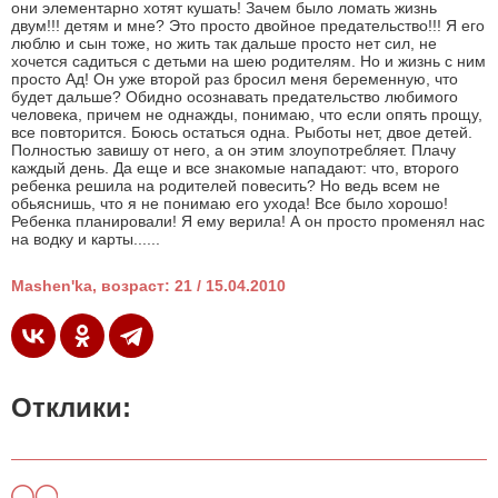
они элементарно хотят кушать! Зачем было ломать жизнь
двум!!! детям и мне? Это просто двойное предательство!!! Я его
люблю и сын тоже, но жить так дальше просто нет сил, не
хочется садиться с детьми на шею родителям. Но и жизнь с ним
просто Ад! Он уже второй раз бросил меня беременную, что
будет дальше? Обидно осознавать предательство любимого
человека, причем не однажды, понимаю, что если опять прощу,
все повторится. Боюсь остаться одна. Рыботы нет, двое детей.
Полностью завишу от него, а он этим злоупотребляет. Плачу
каждый день. Да еще и все знакомые нападают: что, второго
ребенка решила на родителей повесить? Но ведь всем не
обьяснишь, что я не понимаю его ухода! Все было хорошо!
Ребенка планировали! Я ему верила! А он просто променял нас
на водку и карты......
Mashen'ka, возраст: 21 / 15.04.2010
Отклики: