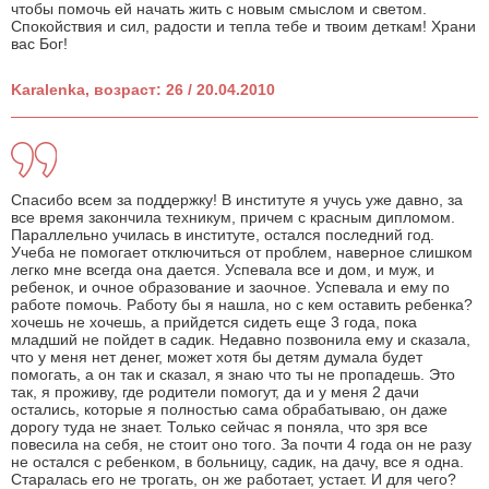
чтобы помочь ей начать жить с новым смыслом и светом.
Спокойствия и сил, радости и тепла тебе и твоим деткам! Храни
вас Бог!
Karalenka, возраст: 26 / 20.04.2010
Cпасибо всем за поддержку! В институте я учусь уже давно, за
все время закончила техникум, причем с красным дипломом.
Параллельно училась в институте, остался последний год.
Учеба не помогает отключиться от проблем, наверное слишком
легко мне всегда она дается. Успевала все и дом, и муж, и
ребенок, и очное образование и заочное. Успевала и ему по
работе помочь. Работу бы я нашла, но с кем оставить ребенка?
хочешь не хочешь, а прийдется сидеть еще 3 года, пока
младший не пойдет в садик. Недавно позвонила ему и сказала,
что у меня нет денег, может хотя бы детям думала будет
помогать, а он так и сказал, я знаю что ты не пропадешь. Это
так, я проживу, где родители помогут, да и у меня 2 дачи
остались, которые я полностью сама обрабатываю, он даже
дорогу туда не знает. Только сейчас я поняла, что зря все
повесила на себя, не стоит оно того. За почти 4 года он не разу
не остался с ребенком, в больницу, садик, на дачу, все я одна.
Старалась его не трогать, он же работает, устает. И для чего?