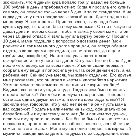
экономить, что я деньги куда попало трачу, давал не больше
100 рублей в день и требовал отчет. Когда я просила его купить
самому, он покупал только через 3 дня, и то со скандалом. А на
водку деньги у него находились каждый день. Даже поднял на
меня руку. Я все терпела. Пришла весна, сыну надо было
купить куртку, т.к. старая была ему маленькая. Он ни в какую не
давал деньги, потом сказал, чтобы я взяла у своей мамы, а он
через 10 дней отдаст. Я взяла, купила куртку ребенку. Прошли
10 дней, мама подошла с вопросом о возврате денег (мои
родители и так нам много долгов прощали, он всегда обещал
отдать, а когда время приходило, он не отдавал, да еще и
грубил им, оскорблял). На что она услышала только
оскорбления и что у него нет денег. Он ушел. Его не было 2 дня,
после чего вернулся во всем новом. У меня сдали нервы, я
собрала ему вещи и попросила уйти. На себя деньги есть, а на
ребенка нет! Сейчас уже месяц мы живем отдельно. Его друзья
мне рассказали, что он играл в карты и употреблял наркотики.
Хотя на момент знакомства он не пил и не курил вообще!
Видимо, все деньги уходили туда. Тогда зачем было просить
второго ребенка? Ушел бы и не мучал нас раньше. Теперь я
осталась одна с двумя детьми, и все на шею родителям?! Я
звонила ему, говорила, что у нас нет денег, а он - пусть мама
вас содержит. Подать на алименты не выход, официально он
безработный и имущества у него нет. Да и причем тут деньги,
если мы ему просто не нужны. Как бы ни было больно все это
осознавать, просто он захотел свободы, веселья, легкой жизни,
семья не в его планах. Меня мучает один вопрос, как взрослый
мужчина, заводя двоих детей, не думал о их содержании, ведь