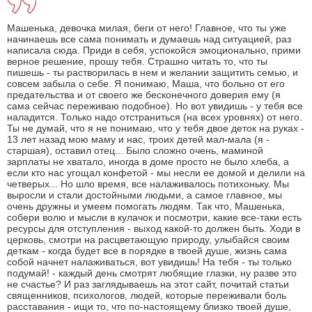
Машенька, девочка милая, беги от него! Главное, что ты уже
начинаешь все сама понимать и думаешь над ситуацией, раз
написала сюда. Приди в себя, успокойся эмоционально, прими
верное решение, прошу тебя. Страшно читать то, что ты
пишешь - ты растворилась в нем и желании защитить семью, и
совсем забыла о себе. Я понимаю, Маша, что больно от его
предательства и от своего же бесконечного доверия ему (я
сама сейчас переживаю подобное). Но вот увидишь - у тебя все
наладится. Только надо отстраниться (на всех уровнях) от него.
Ты не думай, что я не понимаю, что у тебя двое деток на руках -
13 лет назад мою маму и нас, троих детей мал-мала (я -
старшая), оставил отец... Было сложно очень, маминой
зарплаты не хватало, иногда в доме просто не было хлеба, а
если кто нас угощал конфетой - мы несли ее домой и делили на
четверых... Но шло время, все налаживалось потихоньку. Мы
выросли и стали достойными людьми, а самое главное, мы
очень дружны и умеем помогать людям. Так что, Машенька,
собери волю и мысли в кулачок и посмотри, какие все-таки есть
ресурсы для отступления - выход какой-то должен быть. Ходи в
церковь, смотри на расцветающую природу, улыбайся своим
деткам - когда будет все в порядке в твоей душе, жизнь сама
собой начнет налаживаться, вот увидишь! На тебя - ты только
подумай! - каждый день смотрят любящие глазки, ну разве это
не счастье? И раз заглядываешь на этот сайт, почитай статьи
священников, психологов, людей, которые переживали боль
расставания - ищи то, что по-настоящему близко твоей душе,