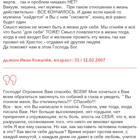
жертв... так и проблем никаких НЕТ!
Вакуум, тишина, нет мужчин... При таком отношении к жизнь
действительно - ВСЕ КОНЧИЛОСЬ. И даже если какой-то
мужчина "найдется" и Вы с ним "сможете", конец всё равно
будет один.
Смысл жизни не может быть в жизни для себя. Мы сгниём и всё
что было "для себя" ТОЖЕ! Смысл появляется в жизни тогда,
когда в неё входит Бог и желание прожить эту жизнь так как
прожил её Христос - отдавая её другим людям.
Да поможет нам в этом Господь Бог.
дьякон Иван Ковалёв, возраст: 31 / 11.02.2007
Господи! Огромное Вам спасибо, ВСЕМ! Мне хочеться к Вам
всем обратиться заклянуть по собачий в глаза и увидить: " Вы
поняли меня, Вы откликнулись!!!" СПасибо!!!
Все - все, что Вы написали я поняла. Поняла, уже тогда, когда
писала Вам. Нет больше высокомерия, нет гордыни, нет
призрения к огружающим, есть боль, злость на СЕБЯ, что я, все
разрушила, осознование того, что никто не виноват кроме
тебя.Я все ему сказала. Но как, как заставить человека поверить
в это? Как вести себя дальше? Время играет против меня, с
каждой минутой, с каждым днем он давит в себе любовь, учится