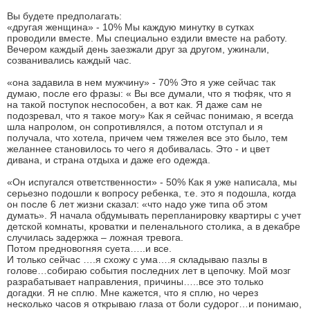
Вы будете предполагать:
«другая женщина» - 10% Мы каждую минутку в сутках
проводили вместе. Мы специально ездили вместе на работу.
Вечером каждый день заезжали друг за другом, ужинали,
созванивались каждый час.
«она задавила в нем мужчину» - 70% Это я уже сейчас так
думаю, после его фразы: « Вы все думали, что я тюфяк, что я
на такой поступок неспособен, а вот как. Я даже сам не
подозревал, что я такое могу» Как я сейчас понимаю, я всегда
шла напролом, он сопротивлялся, а потом отступал и я
получала, что хотела, причем чем тяжелея все это было, тем
желаннее становилось то чего я добивалась. Это - и цвет
дивана, и страна отдыха и даже его одежда.
«Он испугался ответственности» - 50% Как я уже написала, мы
серьезно подошли к вопросу ребенка, т.е. это я подошла, когда
он после 6 лет жизни сказал: «что надо уже типа об этом
думать». Я начала обдумывать перепланировку квартиры с учет
детской комнаты, кроватки и пеленального столика, а в декабре
случилась задержка – ложная тревога.
Потом предновогняя суета…..и все.
И только сейчас ….я схожу с ума….я складываю пазлы в
голове…собираю события последних лет в цепочку. Мой мозг
разрабатывает направления, причины…..все это только
догадки. Я не сплю. Мне кажется, что я сплю, но через
несколько часов я открываю глаза от боли судорог…и понимаю,