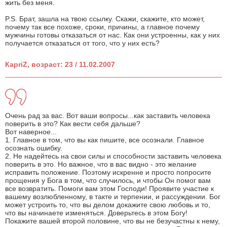
жить без меня.
P.S. Брат, зашла на твою ссылку. Скажи, скажите, кто может,
почему так все похоже, сроки, причины, а главное почему
мужчины готовы отказаться от нас. Как они устроенны, как у них
получается отказаться от того, что у них есть?
КapriZ, возраст: 23 / 11.02.2007
Очень рад за вас. Вот ваши вопросы...как заставить человека
поверить в это? Как вести себя дальше?
Вот наверное...
1. Главное в том, что вы как пишите, все осознали. Главное
осознать ошибку.
2. Не надейтесь на свои силы и способности заставить человека
поверить в это. Но важное, что в вас видно - это желание
исправить положение. Поэтому искренне и просто попросите
прощения у Бога в том, что случилось, и чтобы Он помог вам
все возвратить. Помоги вам этом Господи! Проявите участие к
вашему возлюбленному, в такте и терпении, и рассуждении. Бог
может устроить то, что вы делом докажите свою любовь и то,
что вы начинаете изменяться. Доверьтесь в этом Богу!
Покажите вашей второй половине, что вы не безучастны к нему,