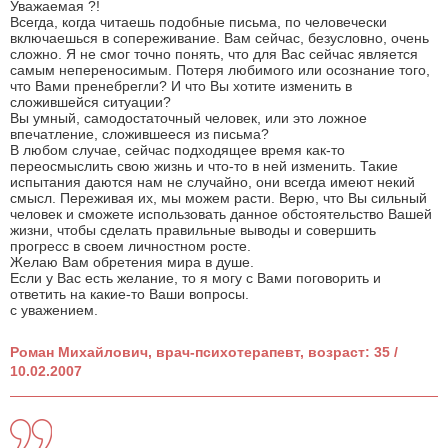
Уважаемая ?!
Всегда, когда читаешь подобные письма, по человечески
включаешься в сопереживание. Вам сейчас, безусловно, очень
сложно. Я не смог точно понять, что для Вас сейчас является
самым непереносимым. Потеря любимого или осознание того,
что Вами пренебрегли? И что Вы хотите изменить в
сложившейся ситуации?
Вы умный, самодостаточный человек, или это ложное
впечатление, сложившееся из письма?
В любом случае, сейчас подходящее время как-то
переосмыслить свою жизнь и что-то в ней изменить. Такие
испытания даются нам не случайно, они всегда имеют некий
смысл. Переживая их, мы можем расти. Верю, что Вы сильный
человек и сможете использовать данное обстоятельство Вашей
жизни, чтобы сделать правильные выводы и совершить
прогресс в своем личностном росте.
Желаю Вам обретения мира в душе.
Если у Вас есть желание, то я могу с Вами поговорить и
ответить на какие-то Ваши вопросы.
с уважением.
Роман Михайлович, врач-психотерапевт, возраст: 35 /
10.02.2007