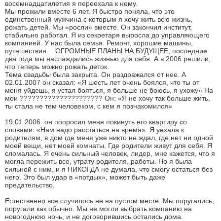
восемнадцатилетия я переехала к нему.
Мы прожили вместе 6 лет. Я быстро поняла, что это
единственный мужчина с которым я хочу жить всю жизнь,
рожать детей. Мы «росли» вместе. Он закончил институт,
стабильно работал. Я из секретаря выросла до управляющего
компанией. У нас была семья. Ремонт, хорошие машины,
путешествия… ОГРОМНЫЕ ПЛАНЫ НА БУДУЩЕЕ, последние
два года мы наслаждались жизнью для себя. А в 2006 решили,
что теперь можно рожать деток.
Тема свадьбы была закрыта. Он раздражался от нее. А
02.01.2007 он сказал: «Я шесть лет очень боялся, что ты от
меня уйдешь, я устал бояться, я больше не боюсь, я ухожу» На
мои ????????????????????? Он: «Я не хочу так больше жить,
ты стала не тем человеком, с кем я познакомился»
19.01.2006. он попросил меня покинуть его квартиру со
словами: «Нам надо расстаться на время». Я уехала к
родителям, в дом где меня уже никто не ждал, где нет ни одной
моей вещи, нет моей комнаты. Где родители живут для себя. Я
сломалась. Я очень сильный человек, лидер, мне кажется, что я
могла пережить все, утрату родителя, работы. Но я была
сильной с ним, и я НИКОГДА не думала, что смогу остаться без
него. Это был удар в «потдых», может быть даже
предательство.
Естественно все случилось не на пустом месте. Мы поругались,
поругали как обычно. Мы не могли выбрать компанию на
новогоднюю ночь, и не договорившись остались дома.