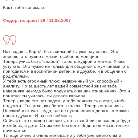
Как я тебя понимаю...
Федор, возраст: 26 / 11.02.2007
Вот видишь, КapriZ, быть сильной ты уже научилась. Это
хорошо, это нужно в жизни, особенно женщине.
Теперь учись быть "слабой", то есть мудрой и мягкой. Учись
уступать. Это нужно не только для общения с мужчинами, это
пригодится и в воспитании детей, и в дружбе, и в общении с
родителями.
У тебя есть огромный плюс: недюжинный ум, способный к
анализу. Но за шесть лет вашей совместной жизни тебе
наверняка некогда было подумать о ваших отношениях. Это и
понятно: ты училась, ты делала карьеру.
Теперь, когда его нет рядом, у тебя появилось время, чтобы
подумать. Ты жила, как белка в колесе. Теперь остановись.
Поезжай в отпуск - туда, где не нужно ничего делать, а можно
просто думать. И ты все поймешь.
Сейчас в это сложно поверить, но в твоей жизни все еще будет -
и любовь, и дети. С ним или без него. Ведь твоя жизнь только
начинается.
Ты еще очень и очень молода, но у тебя уже много опыта.