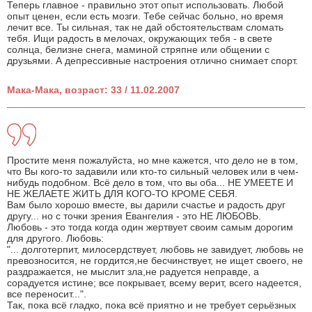
Теперь главное - правильно этот опыт использовать. Любой
опыт ценен, если есть мозги. Тебе сейчас больно, но время
лечит все. Ты сильная, так не дай обстоятельствам сломать
тебя. Ищи радость в мелочах, окружающих тебя - в свете
солнца, белизне снега, маминой стряпне или общении с
друзьями. А депрессивные настроения отлично снимает спорт.
Мака-Мака, возраст: 33 / 11.02.2007
Простите меня пожалуйста, но мне кажется, что дело не в том,
что Вы кого-то задавили или кто-то сильный человек или в чем-
нибудь подобном. Всё дело в том, что вы оба... НЕ УМЕЕТЕ И
НЕ ЖЕЛАЕТЕ ЖИТЬ ДЛЯ КОГО-ТО КРОМЕ СЕБЯ.
Вам было хорошо вместе, вы дарили счастье и радость друг
другу... но с точки зрения Евангелия - это НЕ ЛЮБОВЬ.
Любовь - это тогда когда один жертвует своим самым дорогим
для другого. Любовь:
"... долготерпит, милосердствует, любовь не завидует, любовь не
превозносится, не гордится,не бесчинствует, не ищет своего, не
раздражается, не мыслит зла,не радуется неправде, а
сорадуется истине; все покрывает, всему верит, всего надеется,
все переносит...".
Так, пока всё гладко, пока всё приятно и не требует серьёзных