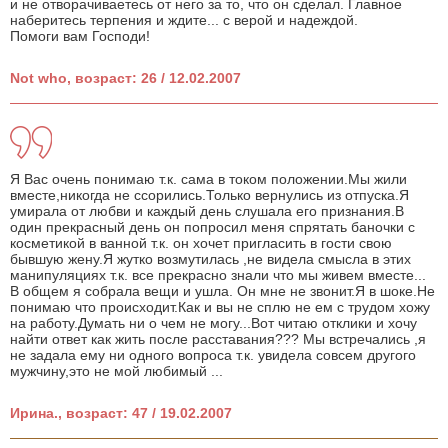
и не отворачиваетесь от него за то, что он сделал. Главное
наберитесь терпения и ждите... с верой и надеждой.
Помоги вам Господи!
Not who, возраст: 26 / 12.02.2007
Я Вас очень понимаю т.к. сама в током положении.Мы жили
вместе,никогда не ссорились.Только вернулись из отпуска.Я
умирала от любви и каждый день слушала его признания.В
один прекрасный день он попросил меня спрятать баночки с
косметикой в ванной т.к. он хочет пригласить в гости свою
бывшую жену.Я жутко возмутилась ,не видела смысла в этих
манипуляциях т.к. все прекрасно знали что мы живем вместе...
В общем я собрала вещи и ушла. Он мне не звонит.Я в шоке.Не
понимаю что происходит.Как и вы не сплю не ем с трудом хожу
на работу.Думать ни о чем не могу...Вот читаю отклики и хочу
найти ответ как жить после расставания??? Мы встречались ,я
не задала ему ни одного вопроса т.к. увидела совсем другого
мужчину,это не мой любимый ...
Ирина., возраст: 47 / 19.02.2007