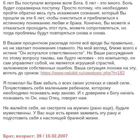
6 лет Вы поступали вопреки воле Бога. 6 лет - это много. Боль
будет соразмерна поступку. Просто потому, что необходимо
пройти обратно весь путь искажения сознания, который Вы
прошли за эти 6 лет, чтобы очиститься и приблизиться к
истинному пониманию любви и брака. Конечно, Вы можете и
отказаться проходить этот путь, можете сопротивляться, но
тогда проблемы будут повторяться снова и снова.
В Вашем процентном раскладе почти всё вроде бы правильно,
но не хватает понимания главного. На мой взгляд, ближе всего к
истине "Он испугался ответственности". Но Ваши рассуждения
по этому вопросу таковы, как будто человек - это компьютер, он
сам управляет собой, не является игрушкой страстей,
заложником собственных ошибок. Ваша ситуация похожа на эту,
вплоть до сроков:
https://www.nelubit.ru/viewtopic.php?t=182
Я пожелал бы Вам забыть о всех своих успехах и своей силе.
Почувстоввать себя маленьким ребенком, которому
необходимо познавать мир заново. И с доверием к Богу начать
познавать то Он, наш Отец, говорит нам.
Не жалейте себя, не смотрите на мужчин (рано еще), будьте
мужественны. У Вас еще есть время заживить эту рану и
подготовить себя к настоящей брачной жизни.
Брат, возраст: 39 / 10.02.2007