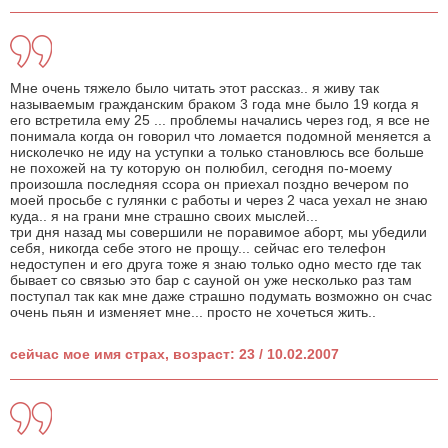
Мне очень тяжело было читать этот рассказ.. я живу так
называемым гражданским браком 3 года мне было 19 когда я
его встретила ему 25 ... проблемы начались через год, я все не
понимала когда он говорил что ломается подомной меняется а
нисколечко не иду на уступки а только становлюсь все больше
не похожей на ту которую он полюбил, сегодня по-моему
произошла последняя ссора он приехал поздно вечером по
моей просьбе с гулянки с работы и через 2 часа уехал не знаю
куда.. я на грани мне страшно своих мыслей...
три дня назад мы совершили не поравимое аборт, мы убедили
себя, никогда себе этого не прощу... сейчас его телефон
недоступен и его друга тоже я знаю только одно место где так
бывает со связью это бар с сауной он уже несколько раз там
поступал так как мне даже страшно подумать возможно он счас
очень пьян и изменяет мне... просто не хочеться жить..
сейчас мое имя страх, возраст: 23 / 10.02.2007