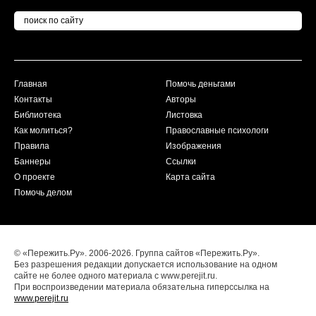
Главная
Помочь деньгами
Контакты
Авторы
Библиотека
Листовка
Как молиться?
Православные психологи
Правила
Изображения
Баннеры
Ссылки
О проекте
Карта сайта
Помочь делом
© «Пережить.Ру». 2006-2026. Группа сайтов «Пережить.Ру».
Без разрешения редакции допускается использование на одном
сайте не более одного материала с www.perejit.ru.
При воспроизведении материала обязательна гиперссылка на
www.perejit.ru