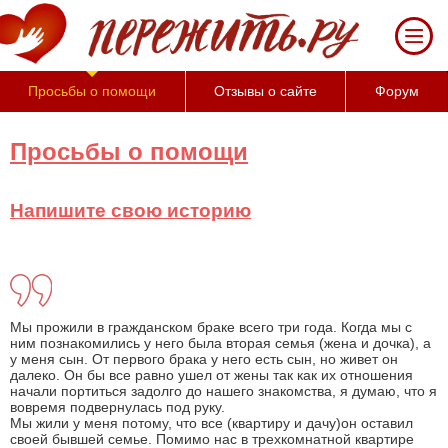
За
50
минут
Вы
Просьбы о помощи
Отзывы о сайте
Форум
можете
оценить
тяжесть
Просьбы о помощи
своего
состояния
и
Напишите свою историю
его
психологические
причины
(бесплатно)
Мы прожили в гражданском браке всего три года. Когда мы с
ним познакомились у него была вторая семья (жена и дочка), а
у меня сын. От первого брака у него есть сын, но живет он
далеко. Он бы все равно ушел от жены так как их отношения
начали портиться задолго до нашего знакомства, я думаю, что я
вовремя подвернулась под руку.
Мы жили у меня потому, что все (квартиру и дачу)он оставил
своей бывшей семье. Помимо нас в трехкомнатной квартире