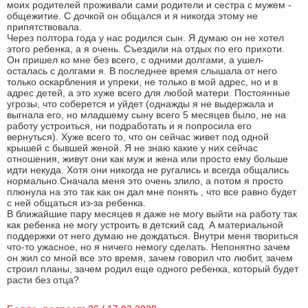
моих родителей проживали сами родители и сестра с мужем -
общежитие. С дочкой он общался и я никогда этому не
припятствовала.
Через полтора года у нас родился сын. Я думаю он не хотел
этого ребенка, а я очень. Съездили на отдых по его прихоти.
Он пришел ко мне без всего, с одними долгами, а ушел-
осталась с долгами я. В последнее время слышала от него
только оскарбления и упреки, не только в мой адрес, но и в
адрес детей, а это хуже всего для любой матери. Постоянные
угрозы, что соберется и уйдет (однажды я не выдержала и
выгнала его, но младшему сыну всего 5 месяцев было, не на
работу устроиться, ни подработать и я попросила его
вернуться). Хуже всего то, что он сейчас живет под одной
крышей с бывшей женой. Я не знаю какие у них сейчас
отношения, живут они как муж и жена или просто ему больше
идти некуда. Хотя они никогда не ругались и всегда общались
нормально.Сначала меня это очень злило, а потом я просто
плюнула на это так как он дал мне понять , что все равно будет
с ней общаться из-за ребенка.
В ближайшие пару месяцев я даже не могу выйти на работу так
как ребенка не могу устроить в детский сад. А материальной
поддержки от него думаю не дождаться. Внутри меня твориться
что-то ужасное, но я ничего немогу сделать. Непонятно зачем
он жил со мной все это время, зачем говорил что любит, зачем
строил планы, зачем родил еще одного ребенка, который будет
расти без отца?