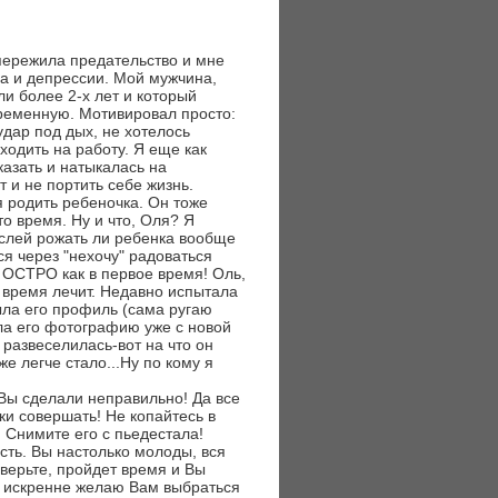
 пережила предательство и мне
са и депрессии. Мой мужчина,
и более 2-х лет и который
ременную. Мотивировал просто:
удар под дых, не хотелось
ходить на работу. Я еще как
казать и натыкалась на
и не портить себе жизнь.
я родить ребеночка. Он тоже
о время. Ну и что, Оля? Я
ыслей рожать ли ребенка вообще
ся через "нехочу" радоваться
К ОСТРО как в первое время! Оль,
, время лечит. Недавно испытала
рыла его профиль (сама ругаю
ела его фотографию уже с новой
 развеселилась-вот на что он
е легче стало...Ну по кому я
 Вы сделали неправильно! Да все
ки совершать! Не копайтесь в
 Снимите его с пьедестала!
сть. Вы настолько молоды, вся
верьте, пройдет время и Вы
 Я искренне желаю Вам выбраться