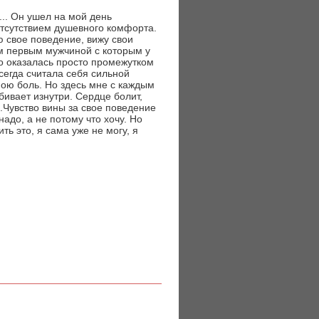
.. Он ушел на мой день
отсутствием душевного комфорта.
ю свое поведение, вижу свои
м первым мужчиной с которым у
о оказалась просто промежутком
сегда считала себя сильной
мою боль. Но здесь мне с каждым
бивает изнутри. Сердце болит,
..Чувство вины за свое поведение
надо, а не потому что хочу. Но
ть это, я сама уже не могу, я