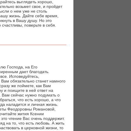
тарайтесь выглядеть хорошо,
ательно возьмет свое, и пройдет
ысли о нем уже не столь
ашу жизнь. Дайте себе время,
кнуть в Вашу душу. Но это
счастливы, поверьте в себя.
олю Господа, на Его
миренным дает благодать.
все. Исповедуйтесь,
. Вам обязательно станет намного
сразу же поймете, как Вам
у и поищите в ней ответ на
. Вам сейчас нужно подумать о
раться, что есть хорошо, а что
гда наладится и личная жизнь.
веты Феодоровны Романовой,
очитайте жития Ксении
 это чтение Вас очень поддержит.
д на то, что есть любовь. А жить
частвовать в церковной жизни, то