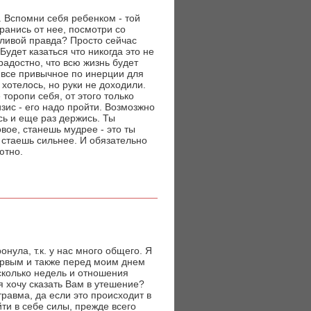
. Вспомни себя ребенком - той
транись от нее, посмотри со
тливой правда? Просто сейчас
 Будет казаться что никогда это не
радостно, что всю жизнь будет
 все привычное по инерции для
 хотелось, но руки не доходили.
 торопи себя, от этого только
изис - его надо пройти. Возмозжно
сь и еще раз держись. Ты
вое, станешь мудрее - это ты
 стаешь сильнее. И обязательно
ютно.
онула, т.к. у нас много общего. Я
ервым и также перед моим днем
сколько недель и отношения
о я хочу сказать Вам в утешение?
равма, да если это происходит в
йти в себе силы, прежде всего