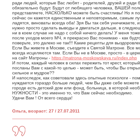
ради людей, которые Вас любят - родителей, друзей и ради 
обязательно будут. Будут от любящего человека, ВАШЕЙ пол
представляете, НАСКОЛЬКО можете быть счастливы! Но я пон
сейчас он кажется единственным и неповторимым, самым лу
ладятся, виноваты всегда оба! Зря Вы так себя уничижаете, 
нужно просто сделать выводы и двигаться дальше, в следую
ни в коем случае не надо с собой ничего делать! У меня то
после уходов моего МЧ, я прекрасно Вас понимаю - как будто
поверьте, это далеко не так!!! Какие рецепты для выздоровл
Если Вы живете в Москве, съездите к Святой Матроне. Все м
всегда исцеляются там. Если Вы не в Москве, просто - в церк
на сайт Матроны -
https://matrona-moskowskaya.ru/index.php
И потом, каждый человек в силах пережить тот крест, который
посланы Вам с какой-то целью - может быть, чтобы Вы откры
сильное и мудрое??
И напоследок, как советовали здесь опытные психологи - по
нуждается гораздо больше людей, чем Вы даже себе можете
городе есть детский дом или фонд, больница, в которой н
НУЖНОСТИ - это именно то, что Вам сейчас необходимо.
Удачи Вам ! От всего сердца!
Ольга, возраст: 27 / 27.07.2011