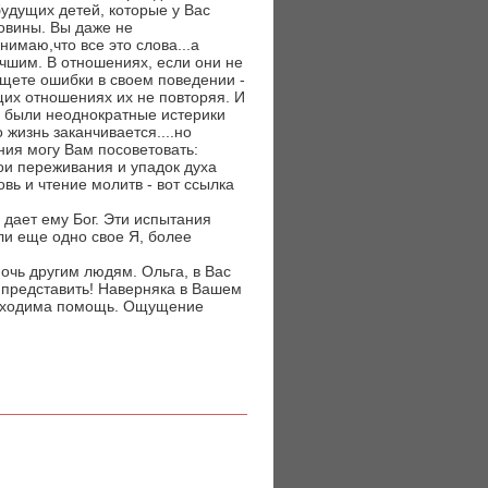
будущих детей, которые у Вас
овины. Вы даже не
имаю,что все это слова...а
чшим. В отношениях, если они не
ищете ошибки в своем поведении -
щих отношениях их не повторяя. И
же были неоднократные истерики
 жизнь заканчивается....но
ения могу Вам посоветовать:
ои переживания и упадок духа
овь и чтение молитв - вот ссылка
 дает ему Бог. Эти испытания
ли еще одно свое Я, более
мочь другим людям. Ольга, в Вас
 представить! Наверняка в Вашем
еобходима помощь. Ощущение