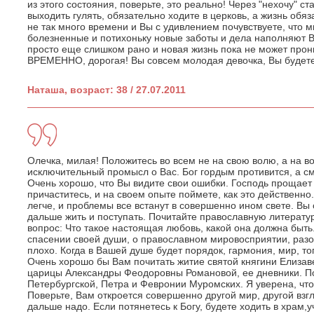
из этого состояния, поверьте, это реально! Через "нехочу" с
выходить гулять, обязательно ходите в церковь, а жизнь обяз
не так много времени и Вы с удивлением почувствуете, что м
болезненные и потихоньку новые заботы и дела наполняют В
просто еще слишком рано и новая жизнь пока не может прони
ВРЕМЕННО, дорогая! Вы совсем молодая девочка, Вы будете 
Наташа, возраст: 38 / 27.07.2011
Олечка, милая! Положитесь во всем не на свою волю, а на в
исключительный промысл о Вас. Бог гордым противится, а с
Очень хорошо, что Вы видите свои ошибки. Господь прощает 
причаститесь, и на своем опыте поймете, как это действенно
легче, и проблемы все встанут в совершенно ином свете. Вы 
дальше жить и поступать. Почитайте православную литератур
вопрос: Что такое настоящая любовь, какой она должна быть
спасении своей души, о православном мировосприятии, разоб
плохо. Когда в Вашей душе будет порядок, гармония, мир, то
Очень хорошо бы Вам почитать житие святой княгини Елиза
царицы Александры Феодоровны Романовой, ее дневники. П
Петербургской, Петра и Февронии Муромских. Я уверена, что
Поверьте, Вам откроется совершенно другой мир, другой взгля
дальше надо. Если потянетесь к Богу, будете ходить в храм,у