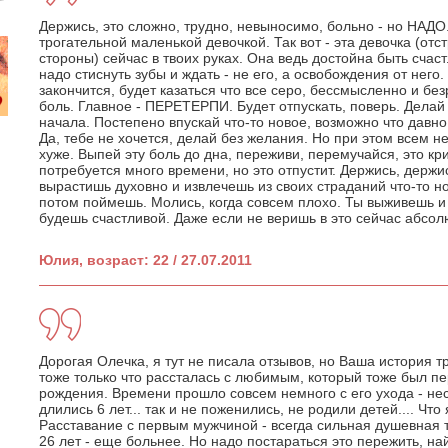
Держись, это сложно, трудно, невыносимо, больно - но НАДО
трогательной маленькой девочкой. Так вот - эта девочка (отс
стороны) сейчас в твоих руках. Она ведь достойна быть счас
надо стиснуть зубы и ждать - не его, а освобождения от него.
закончится, будет казаться что все серо, бессмысленно и без
боль. Главное - ПЕРЕТЕРПИ. Будет отпускать, поверь. Делай
начала. Постепено впускай что-то новое, возможно что давно
Да, тебе не хочется, делай без желания. Но при этом всем не
хуже. Выпей эту боль до дна, переживи, перемучайся, это кр
потребуется много времени, но это отпустит. Держись, держи
вырастишь духовно и извлечешь из своих страданий что-то но
потом поймешь. Молись, когда совсем плохо. Ты выживешь и
будешь счастливой. Даже если не веришь в это сейчас абсол
Юлия, возраст: 22 / 27.07.2011
Дорогая Олечка, я тут не писала отзывов, но Ваша история тр
тоже только что рассталась с любимым, который тоже был п
рождения. Времени прошло совсем немного с его ухода - не
длились 6 лет... так и не поженились, не родили детей.... Чт
Расставание с первым мужчиной - всегда сильная душевная т
26 лет - еще больнее. Но надо постараться это пережить, на