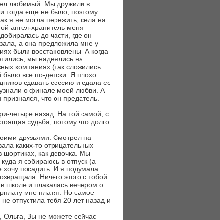
ушел любимый. Мы дружили в
зи тогда еще не было, поэтому
ак я не могла пережить, села на
 мой ангел-хранитель меня
добиралась до части, где он
зала, а она предложила мне у
ниях были восстановлены. А когда
етились, мы надеялись на
зных компаниях (так сложились
й было все по-детски. Я плохо
здников сдавать сессию и сдала ее
а узнали о финале моей любви. А
 признался, что он предатель.
ри-четыре назад. На той самой, с
стоящая судьба, потому что долго
 моими друзьями. Смотрел на
вала каких-то отрицательных
 шортиках, как девочка. Мы
 куда я собираюсь в отпуск (а
 хочу посадить. И я подумала:
возвращала. Ничего этого с тобой
 в школе и плакалась вечером о
рплату мне платят. Но самое
о не отпустила тебя 20 лет назад и
у, Ольга, Вы не можете сейчас