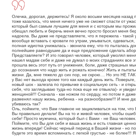
Олечка, дорогая, держитесь! Я около восьми месяцев назад
тоже казалось, что меня ничего уже не сможет спасти от ужа
который был самым лучшим для меня и с которым мы прожил
обещал любить и беречь меня вечно просто бросил меня бе
надоела. Вы даже не представляете, что я пережила - такой 
воообще вставать с кровати по утрам, умываться, одеваться, 
полная идиотка унижалась - звонила ему, что-то пыталась до
полнейшее равнодушие да и еще предложение сделать аборт 
Представляете? И это говорил человек, который умолял мен
нашел мадам себе и даже не думал о моих страданиях все эт
прошла весь этот путь от унижения, боли, даже страшных м
до осознания что надо жить и рожать конечно! Жить и пытать
жизни. Да, мне тяжело до сих пор, не скрою.... Но это НЕ ТА
у Вас нет выхода кроме того как каждый день жить. Поверьте
новый шок - залезла по привычке в социальную сеть - и отк
себя, что заглядываю туда-но пока еще не отвыкла)- и увид
женщиной!!! Сначала - как ножом по сердцу, но потом я даже
разменял нашу жизнь, ребенка - на разнообразие!!! И мне даж
убиваюсь так?
Оль, поймите, что Вам главное не зацикливаться на том, что
Вы правильно делали! Вы на то и живой человек, чтобы ошиб
себе! Просто мужчина, который был с Вами - не Ваш человек.
Поймите, что Вы для себя и ваша жизнь и есть главная ценно
жизнь впереди! Сейчас черный период в Вашей жизни - но по
будете это время вспоминать с легкой грустью - не более!!!