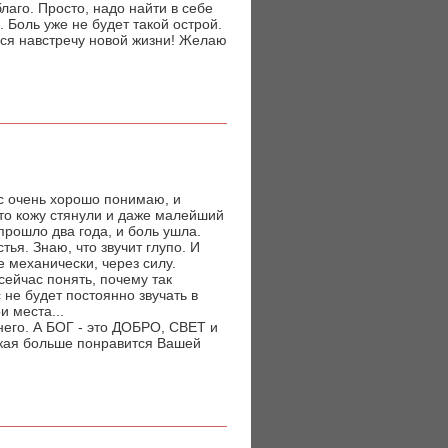
благо. Просто, надо найти в себе
. Боль уже не будет такой острой.
ться навстречу новой жизни! Желаю
Вас очень хорошо понимаю, и
что кожу стянули и даже малейший
прошло два года, и боль ушла.
ья. Знаю, что звучит глупо. И
 механически, через силу.
сейчас понять, почему так
 не будет постоянно звучать в
и места...
 него. А БОГ - это ДОБРО, СВЕТ и
акая больше понравится Вашей