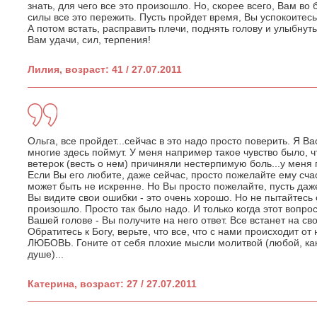
знать, для чего все это произошло. Но, скорее всего, Вам во 
силы все это пережить. Пусть пройдет время, Вы успокоитесь
А потом встать, расправить плечи, поднять голову и улыбну
Вам удачи, сил, терпения!
Лилия, возраст: 41 / 27.07.2011
Ольга, все пройдет...сейчас в это надо просто поверить. Я 
многие здесь поймут. У меня например такое чувство было, 
ветерок (весть о нем) причиняли нестерпимую боль...у меня 
Если Вы его любите, даже сейчас, просто пожелайте ему счаст
может быть не искренне. Но Вы просто пожелайте, пусть даже
Вы видите свои ошибки - это очень хорошо. Но не пытайтесь 
произошло. Просто так было надо. И только когда этот вопрос
Вашей голове - Вы получите на него ответ. Все встанет на сво
Обратитесь к Богу, верьте, что все, что с нами происходит от
ЛЮБОВЬ. Гоните от себя плохие мысли молитвой (любой, к
душе)...
Катерина, возраст: 27 / 27.07.2011