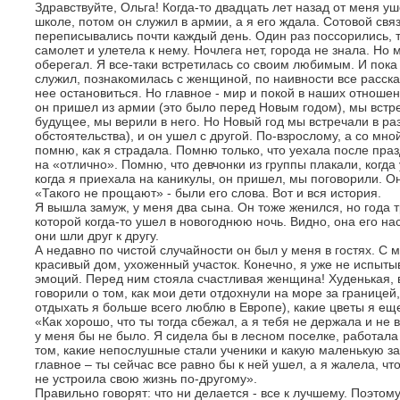
Здравствуйте, Ольга! Когда-то двадцать лет назад от меня 
школе, потом он служил в армии, а я его ждала. Сотовой свя
переписывались почти каждый день. Один раз поссорились, т
самолет и улетела к нему. Ночлега нет, города не знала. Но
оберегал. Я все-таки встретилась со своим любимым. И пока 
служил, познакомилась с женщиной, по наивности все расска
нее остановиться. Но главное - мир и покой в наших отноше
он пришел из армии (это было перед Новым годом), мы встр
будущее, мы верили в него. Но Новый год мы встречали в ра
обстоятельства), и он ушел с другой. По-взрослому, а со мно
помню, как я страдала. Помню только, что уехала после пра
на «отлично». Помню, что девчонки из группы плакали, когд
когда я приехала на каникулы, он пришел, мы поговорили. Он
«Такого не прощают» - были его слова. Вот и вся история.
Я вышла замуж, у меня два сына. Он тоже женился, но года т
которой когда-то ушел в новогоднюю ночь. Видно, она его на
они шли друг к другу.
А недавно по чистой случайности он был у меня в гостях. С
красивый дом, ухоженный участок. Конечно, я уже не испыты
эмоций. Перед ним стояла счастливая женщина! Худенькая, в
говорили о том, как мои дети отдохнули на море за границей,
отдыхать я больше всего люблю в Европе), какие цветы я еще
«Как хорошо, что ты тогда сбежал, а я тебя не держала и не 
у меня бы не было. Я сидела бы в лесном поселке, работала
том, какие непослушные стали ученики и какую маленькую за
главное – ты сейчас все равно бы к ней ушел, а я жалела, чт
не устроила свою жизнь по-другому».
Правильно говорят: что ни делается - все к лучшему. Поэтом