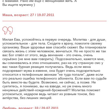
с мамами. Рано им еще с женщинами жить. А
Вы ищите мужчину )
Маша, возраст: 27 / 19.07.2011
Милая Ева, успокойтесь в первую очередь. Молитва - для души,
успокоительное - для тела. Сходите к врачу, помогите своему
организму. Ваше здоровье вам спасибо скажет. Вы планировали
связать жизнь с этим человеком, венчаться. Но не просто же так
вас Бог отвёл от этого, ведь венчание - это очень, очень
серьёзно (не мне вам говорить). Подсознательно, кажется мне,
вы сомневались в этих отношениях, раз на эту странную смс у
вас такая бурная реакция получилась. Ведь если жена
подозревает мужа в измене, она будет очень подозрительно
относится к телефонным звонкам "не туда попали", даже если
это реально ошибка телефонного абонента. Если вам по судьбе
быть вместе-вы будете. Возможно, не сейчас, а позже. Не
суетитесь, я понимаю, вы на взводе, но уж очень много
ненужных действий-хождений-брожений!!! Молитва поможет
успокоиться, недаром ведь читают их ровным тоном, без
актёрства, без лишних эмоций.
Любовь, возраст: 33 / 20.07.2011