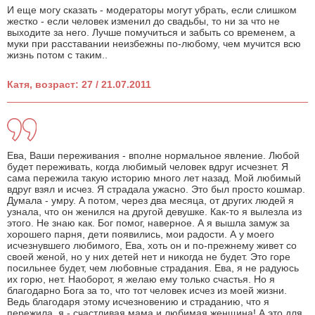
И еще могу сказать - модераторы могут убрать, если слишком
жестко - если человек изменил до свадьбы, то ни за что не
выходите за него. Лучше помучиться и забыть со временем, а
муки при расставании неизбежны по-любому, чем мучится всю
жизнь потом с таким..
Катя, возраст: 27 / 21.07.2011
Ева, Ваши переживания - вполне нормальное явление. Любой
будет переживать, когда любимый человек вдруг исчезнет. Я
сама пережила такую историю много лет назад. Мой любимый
вдруг взял и исчез. Я страдала ужасно. Это был просто кошмар.
Думала - умру. А потом, через два месяца, от других людей я
узнала, что он женился на другой девушке. Как-то я вылезла из
этого. Не знаю как. Бог помог, наверное. А я вышла замуж за
хорошего парня, дети появились, мои радости. А у моего
исчезнувшего любимого, Ева, хоть он и по-прежнему живет со
своей женой, но у них детей нет и никогда не будет. Это горе
посильнее будет, чем любовные страдания. Ева, я не радуюсь
их горю, нет. Наоборот, я желаю ему только счастья. Но я
благодарно Бога за то, что тот человек исчез из моей жизни.
Ведь благодаря этому исчезновению и страданию, что я
пережила, я - счастливая мама и любимая женщина! А это для