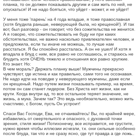
планка, то он должен показывать другим и сам жить по ней, не
опускаться! И не надо бояться, что уйдет - может, и не уйдет!
У меня тоже 'парень' на 4 года младше, я тоже православная
(хотя блудила раньше, неверующей была, но крещеной!). И так
вот, был разговор - он говорит, что без сожительства не женится.
А я говорю, что сожительствовать не буду ни при каких
обстоятельствах, не важно насколько привлекателен человек, и
предложила, если ты иначе не можешь, то лучше нам
расстаться. Я бы спокойно рассталась. А он не ушел! И хотя я
впадала в блуд с ним, все равно не соглашаюсь, и стараюсь не
блудить хотя ОЧЕНЬ тяжело и отношения все равно хрупкие.
Кто знает. Но:
В чем мораль? Держать планку выше! Мужчины прекрасно
чувствуют, где истина и как правильно, сами того не осознавая.
Не надо идти на поводке у неверующего мужчины, даже если
он крещеный. Надо путем жизни показывать пример, на время,
потом он сам станет лидером. Без Христа нет жизни, как ни
крути. Когда внутри ад, то все остальное теряет значение, не
жизнь, а мука. Зачем так? Это ведь необязательно, можно жить
счастливо, с Богом, пусть Он устроит!
Спаси Вас Господи, Ева, не отчаивайтесь! Вы, по крайней мере,
избавились от смертельного и опасного, с духовной точки
зрения, стиля жизни! Потихонечку, все исправится, не грустите,
нужно время чтобы иллюзии исчезли, т.к. они сильные особенно
после блуда, так что и не сразу ясно, где тут правда а где ложь..