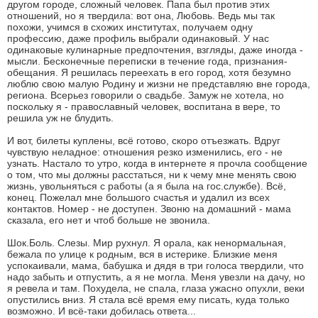
другом городе, сложный человек. Папа был против этих
отношений, но я твердила: вот она, Любовь. Ведь мы так
похожи, учимся в схожих институтах, получаем одну
профессию, даже профиль выбрали одинаковый. У нас
одинаковые кулинарные предпочтения, взгляды, даже иногда -
мысли. Бесконечные переписки в течение года, признания-
обещания. Я решилась переехать в его город, хотя безумно
люблю свою малую Родину и жизни не представляю вне города,
региона. Всерьез говорили о свадьбе. Замуж не хотела, но
поскольку я - православный человек, воспитана в вере, то
решила уж не блудить.
И вот, билеты куплены, всё готово, скоро отъезжать. Вдруг
чувствую неладное: отношения резко изменились, его - не
узнать. Настало то утро, когда в интернете я прочла сообщение
о том, что мы должны расстаться, ни к чему мне менять свою
жизнь, увольняться с работы (а я была на гос.службе). Всё,
конец. Пожелал мне большого счастья и удалил из всех
контактов. Номер - не доступен. Звоню на домашний - мама
сказала, его нет и чтоб больше не звонила.
Шок.Боль. Слезы. Мир рухнул. Я орала, как ненормальная,
бежала по улице к родным, вся в истерике. Близкие меня
успокаивали, мама, бабушка и дядя в три голоса твердили, что
надо забыть и отпустить, а я не могла. Меня увезли на дачу, но
я ревела и там. Похудела, не спала, глаза ужасно опухли, веки
опустились вниз. Я стала всё время ему писать, куда только
возможно. И всё-таки добилась ответа...