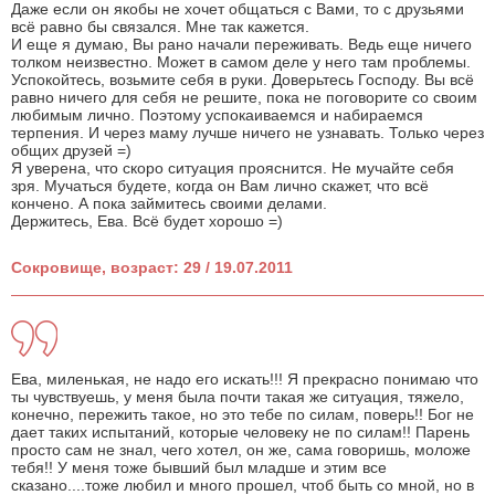
Даже если он якобы не хочет общаться с Вами, то с друзьями
всё равно бы связался. Мне так кажется.
И еще я думаю, Вы рано начали переживать. Ведь еще ничего
толком неизвестно. Может в самом деле у него там проблемы.
Успокойтесь, возьмите себя в руки. Доверьтесь Господу. Вы всё
равно ничего для себя не решите, пока не поговорите со своим
любимым лично. Поэтому успокаиваемся и набираемся
терпения. И через маму лучше ничего не узнавать. Только через
общих друзей =)
Я уверена, что скоро ситуация прояснится. Не мучайте себя
зря. Мучаться будете, когда он Вам лично скажет, что всё
кончено. А пока займитесь своими делами.
Держитесь, Ева. Всё будет хорошо =)
Сокровище, возраст: 29 / 19.07.2011
Ева, миленькая, не надо его искать!!! Я прекрасно понимаю что
ты чувствуешь, у меня была почти такая же ситуация, тяжело,
конечно, пережить такое, но это тебе по силам, поверь!! Бог не
дает таких испытаний, которые человеку не по силам!! Парень
просто сам не знал, чего хотел, он же, сама говоришь, моложе
тебя!! У меня тоже бывший был младше и этим все
сказано....тоже любил и много прошел, чтоб быть со мной, но в