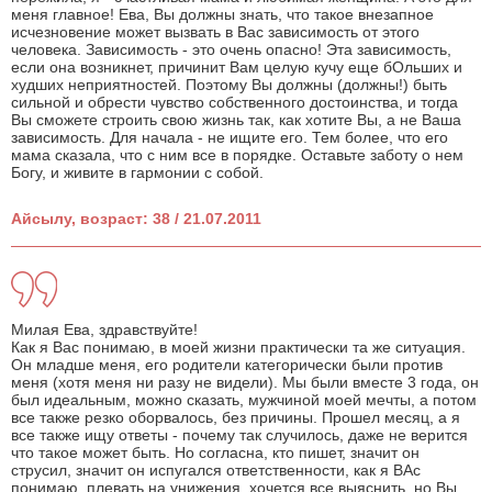
меня главное! Ева, Вы должны знать, что такое внезапное
исчезновение может вызвать в Вас зависимость от этого
человека. Зависимость - это очень опасно! Эта зависимость,
если она возникнет, причинит Вам целую кучу еще бОльших и
худших неприятностей. Поэтому Вы должны (должны!) быть
сильной и обрести чувство собственного достоинства, и тогда
Вы сможете строить свою жизнь так, как хотите Вы, а не Ваша
зависимость. Для начала - не ищите его. Тем более, что его
мама сказала, что с ним все в порядке. Оставьте заботу о нем
Богу, и живите в гармонии с собой.
Айсылу, возраст: 38 / 21.07.2011
Милая Ева, здравствуйте!
Как я Вас понимаю, в моей жизни практически та же ситуация.
Он младше меня, его родители категорически были против
меня (хотя меня ни разу не видели). Мы были вместе 3 года, он
был идеальным, можно сказать, мужчиной моей мечты, а потом
все также резко оборвалось, без причины. Прошел месяц, а я
все также ищу ответы - почему так случилось, даже не верится
что такое может быть. Но согласна, кто пишет, значит он
струсил, значит он испугался ответственности, как я ВАс
понимаю, плевать на унижения, хочется все выяснить, но Вы