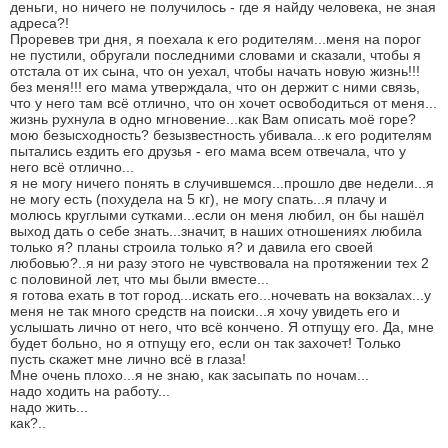
деньги, но ничего не получилось - где я найду человека, не зная
адреса?!
Проревев три дня, я поехала к его родителям...меня на порог
не пустили, обругали последними словами и сказали, чтобы я
отстала от их сына, что он уехал, чтобы начать новую жизнь!!!
без меня!!! его мама утверждала, что он держит с ними связь,
что у него там всё отлично, что он хочет освободиться от меня...
жизнь рухнула в одно мгновение...как Вам описать моё горе?
мою безысходность? безызвестность убивала...к его родителям
пытались ездить его друзья - его мама всем отвечала, что у
него всё отлично...
я не могу ничего понять в случившемся...прошло две недели...я
не могу есть (похудела на 5 кг), не могу спать...я плачу и
молюсь круглыми сутками...если он меня любил, он бы нашёл
выход дать о себе знать...значит, в наших отношениях любила
только я? планы строила только я? и давила его своей
любовью?..я ни разу этого не чувствовала на протяжении тех 2
с половиной лет, что мы были вместе...
я готова ехать в тот город...искать его...ночевать на вокзалах...у
меня не так много средств на поиски...я хочу увидеть его и
услышать лично от него, что всё кончено. Я отпущу его. Да, мне
будет больно, но я отпущу его, если он так захочет! Только
пусть скажет мне лично всё в глаза!
Мне очень плохо...я не знаю, как засыпать по ночам...
надо ходить на работу...
надо жить...
как?..