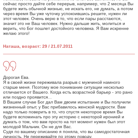
сейчас просто дайте себе перерыв, например, что 2 месяца Вы
будете жить обычной жизнью, не искать его, не думать, а потом
через время Вы уже чуточку успокоившись решите, нужен ли
этот человек. Очень верю в то, что если пары расстаются,
значит это не Ваш человек. Нужно дальше жить, молиться и
верить, что Бог пошлет достойного человека. Я Вам искренне
желаю этого!
Наташа, возраст: 29 / 21.07.2011
Дорогая Ева.
Я в своей жизни переживала разрыв с мужчиной намного
старше меня. Поэтому мое понимание ситуации несколько
отличается от Вашего. Когда есть возрастной барьер - это рано
или поздно проявится...
В Вашем случае Бог дал Вам двоим испытание и Вы получили
жизненный опыт, у Вас прибавилось женской мудрости. Вам
надо только поверить в то, что спустя некоторое время Вы
будете вспоминать про эту историю с некоторой иронией и
думать о том, что вам просто на тот момент нужен был этот
молодой Мальчик. Он не для Вас.
Судя по вашему описанию я поняла, что вы самодостаточная
личность. Не переживайте по этому поводу.