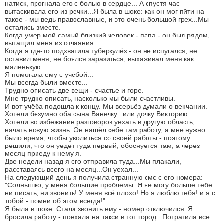
натиск, прогнала его с болью в сердце... А спустя час
вытаскивала его из речки...Я была в шоке: как он мог пйти на
такое - мы ведь православные, и это очень большой грех...Мы
остались вместе.
Когда умер мой самый близкий человек - папа - он был рядом,
вытащил меня из отчаяния.
Когда я где-то подхватила туберкулёз - он не испугался, не
оставил меня, не боялся заразиться, выхаживал меня как
маленькую...
Я помогала ему с учёбой...
Мы всегда были вместе...
Трудно описать две вещи - счастье и горе.
Мне трудно описать, насколько мы были счастливы.
И вот учёба подошла к концу. Мы всерьёз думали о венчании.
Хотели безумно оба сына Ванечку...или дочку Викторию...
Хотели во избежание разговоров уехать в другую область,
начать новую жизнь. Он нашёл себе там работу, а мне нужно
было время, чтобы уволиться со своей работы - поэтому
решили, что он уедет туда первый, обоснуется там, а через
месяц приеду к нему я.
Две недели назад я его отправила туда...Мы плакали,
расставаясь всего на месяц...Он уехал...
На следующий день я получила странную смс с его номера:
"Солнышко, у меня большие проблемы. Я не могу больше тебе
ни писать, ни звонить! У меня всё плохо! Но я люблю тебя! и я с
тобой - помни об этом всегда!"
Я была в шоке. Стала звонить ему - номер отключился. Я
бросила работу - поехала на такси в тот город...Потратила все