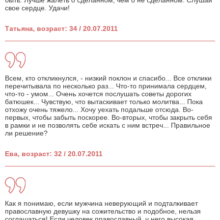
быть. Лучше жалеть о сделанном, чем о не сделанном. Слушай
свое сердце. Удачи!
Татьяна, возраст: 34 / 20.07.2011
Всем, кто откликнулся, - низкий поклон и спасибо... Все отклики
перечитывала по несколько раз... Что-то принимала сердцем,
что-то - умом... Очень хочется послушать советы дорогих
батюшек... Чувствую, что вытаскивает только молитва... Пока
отхожу очень тяжело... Хочу уехать подальше отсюда. Во-
первых, чтобы забыть поскорее. Во-вторых, чтобы закрыть себя
в рамки и не позволять себе искать с ним встреч... Правильное
ли решение?
Ева, возраст: 32 / 20.07.2011
Как я понимаю, если мужчина неверующий и подталкивает
православную девушку на сожительство и подобное, нельзя
соглашаться! Если человек православный, у него высокая