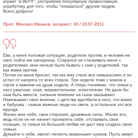
играет "в ВЕРУ", употребляя популярную православную
атрибутику для того, чтобы "показаться" другим людям.
Всего доброго!
Прот. Михаил Иванов, возраст: 33 / 19.07.2011
Ева, у меня похожая ситуация, родители против, и человек не
смог пойти им наперекор. Старался не сталкивать меня с
родителями, мне нельзя было бывать с ним у родителей, так
как мама против.
Потом он меня бросил, так как ему стало все невыносимо и он
устал от напряга со всех сторон. Три недели тоже с комом в
горле и камнем на душе ходила. А тперь понимаю, что семья у
него ужасная, злая, меркантильная, эгоистичная. Не дали бы
нам быть вместе, сильное влияние на сына оказывают.
Навязывают свое мнение, с детства вдолбили в него, что мама
и бабушка - самые важные люди на свете, а остальные это все
ерунда.
Жалко мне себя, свои старания, душевные силы. Жалко его,
ведь если он не начнет проявлять себя, отстаивать свои
позиции, то семья из большой любви не даст ему создать свою
семью.
Думайте о себе, хватит лелеять маменьких сынков. Пусть живут