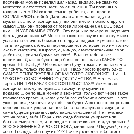
последний момент сделал шаг назад, видимо, не хватило
мужества и ответственности за отношения. Ты правильно
говоришь, это ТЫ хотела семью, ребенка, а он просто
СОГЛАШАЛСЯ с тобой. Даже если эти желания идут от
мужчины, а не от женщины, у них они имеют немного другой
смысл....так они проверяют готова ли женщина на ВСЁ ради
них.....И УСПОКАИВАЮТСЯ!!! Эта вершина покорена, надо идти
брать другие высоты!! Может это жестоко звучит, но я эту мысль
услышала от очень близкого его друга, видимо мужчины такого
типа так думают. А если партнерша их постарше, это им только
льстит: смотрите, я взрослую, умную, самостоятельную смог
добиться, причем будучи моложе!!! Больно тебе, я все
понимаю!! Дальше будет еще больнее, но только КАКОЕ-ТО
время, НЕ ВСЕГДА!!! И сожаления будут грызть, и попытки что-
то понять, только это все НЕ ТО!!! Надо просто понять одно:
САМОЕ ПРИВЛЕКАТЕЛЬНОЕ КАЧЕСТВО ЛЮБОЙ ЖЕНЩИНЫ-
ЧУВСТВО СОБСТВЕННОГО ДОСТОИНСТВА!!!! Его нельзя
терять НИ ПРИ КАКИХ ОБСТОЯТЕЛЬСТВАХ!!! Униженная
женщина никому не нужна, а такому типу мужчин и
подавно.....он то еще может и вернется, только вот через такое
количество времени, когда у тебя все отболит и отгорит....я это
уже прошла, чувствую и у тебя так будет. А вот ты его встретишь
обновленная и уверенная в себе, а не плачущая и ждущая и
сама будешь решать судьбу ваших отношений!! Не печалься,
это не горе у тебя!! Горе - это когда близкие умирают или
болеют смертельно, и то люди это переживают и идут дальше!!
ЭТО ЖИЗНЕННЫЙ УРОК ОТ БОГА, миленькая!! Подумай, чему
хочет Господь тебя научить??? Почему отвел от тебя этого