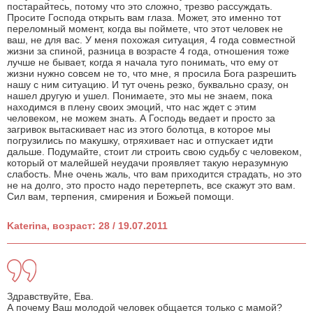
постарайтесь, потому что это сложно, трезво рассуждать.
Просите Господа открыть вам глаза. Может, это именно тот
переломный момент, когда вы поймете, что этот человек не
ваш, не для вас. У меня похожая ситуация, 4 года совместной
жизни за спиной, разница в возрасте 4 года, отношения тоже
лучше не бывает, когда я начала туго понимать, что ему от
жизни нужно совсем не то, что мне, я просила Бога разрешить
нашу с ним ситуацию. И тут очень резко, буквально сразу, он
нашел другую и ушел. Понимаете, это мы не знаем, пока
находимся в плену своих эмоций, что нас ждет с этим
человеком, не можем знать. А Господь ведает и просто за
загривок вытаскивает нас из этого болотца, в которое мы
погрузились по макушку, отряхивает нас и отпускает идти
дальше. Подумайте, стоит ли строить свою судьбу с человеком,
который от малейшей неудачи проявляет такую неразумную
слабость. Мне очень жаль, что вам приходится страдать, но это
не на долго, это просто надо перетерпеть, все скажут это вам.
Сил вам, терпения, смирения и Божьей помощи.
Katerina, возраст: 28 / 19.07.2011
Здравствуйте, Ева.
А почему Ваш молодой человек общается только с мамой?