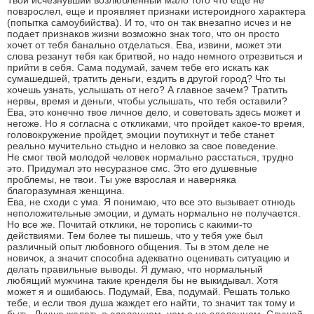
Твой исчезнувший возлюбленный мало того что еще не
повзрослел, еще и проявляет признаки истероидного характера
(попытка самоубийства). И то, что он так внезапно исчез и не
подает признаков жизни возможно знак того, что он просто
хочет от тебя банально отделаться. Ева, извини, может эти
слова резанут тебя как бритвой, но надо немного отрезвиться и
прийти в себя. Сама подумай, зачем тебе его искать как
сумашедшей, тратить деньги, ездить в другой город? Что ты
хочешь узнать, услышать от него? А главное зачем? Тратить
нервы, время и деньги, чтобы услышать, что тебя оставили?
Ева, это конечно твое личное дело, и советовать здесь может и
негоже. Но я согласна с откликами, что пройдет какое-то время,
головокружение пройдет, эмоции поутихнут и тебе станет
реально мучительно стыдно и неловко за свое поведение.
Не смог твой молодой человек нормально расстаться, трудно
это. Придумал это несуразное смс. Это его душевные
проблемы, не твои. Ты уже взрослая и наверняка
благоразумная женщина.
Ева, не сходи с ума. Я понимаю, что все это вызывает отнюдь
неположительные эмоции, и думать нормально не получается.
Но все же. Почитай отклики, не торопись с какими-то
действиями. Тем более ты пишешь, что у тебя уже был
различный опыт любовного общения. Ты в этом деле не
новичок, а значит способна адекватно оценивать ситуацию и
делать правильные выводы. Я думаю, что нормальный
любящий мужчина такие кренделя бы не выкидывал. Хотя
может я и ошибаюсь. Подумай, Ева, подумай. Решать только
тебе, и если твоя душа жаждет его найти, то значит так тому и