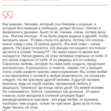
Как знакомо. Человек, который стал близким и родным, и
который был нежным и любящим, делает больно, сбегает и
физически и душевно. Было то же: паника, слезы, потеря веса,
сна.. Многие месяцы.. И не было рядом родных и друзей, чтобы
вытащить меня.. Я сама стала это делать, потому что поняла -
иначе сойду с ума. Я начала думать. Это мой совет - начни
думать. Не сразу получится, эти эмоции поглощают, постоянно
крутится в голове "почему??". Но через какое-то время все
наладится. Начни думать об этом человеке отдельно от себя. О
его жизни отдельно от себя. И ты увидишь его по-новому.
Сказочная любовь, которую ты сама себе создала, предстанет
реальностью. А реальность, я поняла , такова, что у женщин
очень слабо развито чувство самосохранения. Мы хотим любви
и мы бросаемся с головой в любую возможность, не поняв как
следует, что же чувствует другой человек. А другой человек,
мужчина, ведь не герой скакзки, призванный любить и
защищать "принессу" до конца своих дней. Он живой человек.
Он сомневается, боится, принимает как должное.. И самое
главное, если женщина в сложной ситуации будет
руководствоваться чувством - все ради любви, то мужчина
наоборот, чем угодно, только не чувством. Даже если потом
будет жалеть об этом.