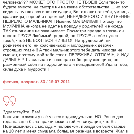
человека??? МОЖЕТ ЭТО ПРОСТО НЕ ТВОЕ!!! Если твое- то
будете вместе, не смотря ни на какие обстоятельства.....но вот
видишь- тут как раз иная ситуация, Бог отводит от тебя, умницы,
красавицы, верной и надежной, НЕНАДЕЖНОГО И ВНУТРЕННЕ
НЕЗРЕЛОГО МАЛЬЧИКА!!! Именно МАЛЬЧИКА!!! Потому что
МУЖЧИНА никогда не идет на поводу у родителей и никогда
ТАК отношения не заканчивает. Посмотри правде в глаза- он
просто ТРУС!! Любимый, родной, но ТРУС!!! а тебе нужен
такой, чтоб НЕ БОЯТЬСЯ НИЧЕГО!! Ни трудностей, ни
родителей его, ни красивеньких и молоденьких девочек,
строящих глазки!! А твой мальчик этого тебе дать никогда не
сможет, поэтому мой тебе совет: ПЕРЕЖИВИ, ОТПЛАЧЬ, И ИДИ
ДАЛЬШЕ!!! Ты сильная и знающая себе цену женщина, не
разменивай себя на недостойного и ненадежного!! Удачи тебе,
силы духа и мудрости!!
феечка, возраст: 33 / 19.07.2011
Здравствуйте, Ева!
Конечно, в жизни у всё у всех индивидуально, НО. Ровно два
года назад я была практически в той же ситуации, что Вы.
Познакомилась с молодым человеком, правда он был старше
на 10 лет и меня смущала большая разница в возрасте. Жил в