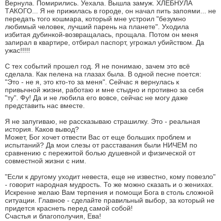
Вернула. Помирились. Уехала. Вышла замуж. ХЛЕБНУЛА
ТАКОГО... Я не прижилась в городе, он начал пить запоями... не
передать того кошмара, который мне устроил "безумно
любимый человек, лучший парень на планете". Уходила
избитая дубинкой-возвращалась, прощала. Потом он меня
запирал в квартире, отбирал паспорт, угрожал убийством. Да
ужас!!!!!
С тех событий прошел год. Я не понимаю, зачем это всё
сделала. Как пелена на глазах была. В одной песне поется:
"Это - не я, это кто-то за меня". Сейчас я вернулась к
привычной жизни, работаю и мне стыдно и противно за себя
"ту". Фу! Да и не любила его вовсе, сейчас не могу даже
представить нас вместе.
Я не запугиваю, не рассказываю страшилку. Это - реальная
история. Каков вывод?
Может, Бог хочет отвести Вас от еще больших проблем и
испытаний? Да мои слезы от расставания были НИЧЕМ по
сравнению с пережитой болью душевной и физической от
совместной жизни с ним.
"Если к другому уходит невеста, еще не известно, кому повезло"
- говорит народная мудрость. То же можно сказать и о женихах.
Искренне желаю Вам терпения и помощи Бога в столь сложной
ситуации. Главное - сделайте правильный выбор, за который не
придется краснеть перед самой собой!
Счастья и благополучия, Ева!