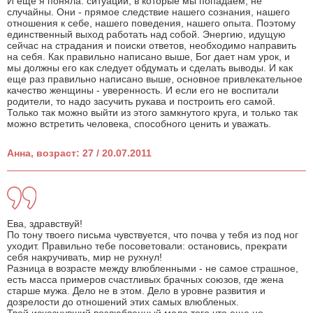
И еще я поняла: ситуации, в которые мы попадаем, не
случайны. Они - прямое следствие нашего сознания, нашего
отношения к себе, нашего поведения, нашего опыта. Поэтому
единственный выход работать над собой. Энергию, идущую
сейчас на страдания и поиски ответов, необходимо направить
на себя. Как правильно написано выше, Бог дает нам урок, и
мы должны его как следует обдумать и сделать выводы. И как
еще раз правильно написано выше, основное привлекательное
качество женщины - уверенность. И если его не воспитали
родители, то надо засучить рукава и построить его самой.
Только так можно выйти из этого замкнутого круга, и только так
можно встретить человека, способного ценить и уважать.
Анна, возраст: 27 / 20.07.2011
Ева, здравствуй!
По тону твоего письма чувствуется, что почва у тебя из под ног
уходит. Правильно тебе посоветовали: остановись, прекрати
себя накручивать, мир не рухнул!
Разница в возрасте между влюбленными - не самое страшное,
есть масса примеров счастливых брачных союзов, где жена
старше мужа. Дело не в этом. Дело в уровне развития и
дозрелости до отношений этих самых влюбленых.