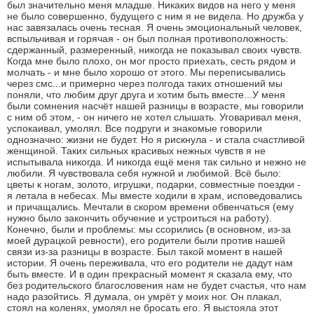
был значительно меня младше. Никаких видов на него у меня
не было совершенно, будущего с ним я не видела. Но дружба у
нас завязалась очень тесная. Я очень эмоциональный человек,
вспыльчивая и горячая - он был полная противоположность:
сдержанный, размеренный, никогда не показывал своих чувств.
Когда мне было плохо, он мог просто приехать, сесть рядом и
молчать - и мне было хорошо от этого. Мы переписывались
через смс...и примерно через полгода таких отношений мы
поняли, что любим друг друга и хотим быть вместе...У меня
были сомнения насчёт нашей разницы в возрасте, мы говорили
с ним об этом, - он ничего не хотел слышать. Уговаривал меня,
успокаивал, умолял. Все подруги и знакомые говорили
однозначно: жизни не будет. Но я рискнула - и стала счастливой
женщиной. Таких сильных красивых нежных чувств я не
испытывала никогда. И никогда ещё меня так сильно и нежно не
любили. Я чувствовала себя нужной и любимой. Всё было:
цветы к ногам, золото, игрушки, подарки, совместные поездки -
я летала в небесах. Мы вместе ходили в храм, исповедовались
и причащались. Мечтали в скором времени обвенчаться (ему
нужно было закончить обучение и устроиться на работу).
Конечно, были и проблемы: мы ссорились (в основном, из-за
моей дурацкой ревности), его родители были против нашей
связи из-за разницы в возрасте. Был такой момент в нашей
истории. Я очень переживала, что его родители не дадут нам
быть вместе. И в один прекрасный момент я сказала ему, что
без родительского благословения нам не будет счастья, что нам
надо разойтись. Я думала, он умрёт у моих ног. Он плакал,
стоял на коленях, умолял не бросать его. Я выстояла этот