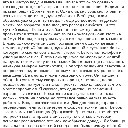
его на чистую воду, и выясняла, что все это было сделано
только для того, чтобы скрыть от меня их отношения. Видимо, и
правда, решил 2 жены иметь. Одна стирает, убирает, готовит и
воспитывает детей, а другая ублажает. В общем, таким
образом, уже спустя три недели, еще до достижения дочкой
месячного возраста, я поняла, что развод неизбежен, и это
лучший выход. Если это любовь, то я не смогу никак
противиться этому. А если нет, то без «бытовухи» они этого не
поймут. И в том, и в другом случае им надо начать жить вместе.
В новогоднюю ночь он ушел, оставив меня с двумя детьми и
температурой 40 (ангина), жуткой головной и суставной болью,
которую не смогла сбить даже «скорая». Выключил телефон и
ушел развлекаться. Я всю ночь прыгала по квартире с мелкой
на руках, потому что у нее от смеси болел живот (я начала пить
накануне вечером антибиотики). Под утро позвонила свекрови и
попросила придти помочь, потому что я с самого утра не спала,
весь день 31 на ногах и ночь новогоднюю тоже. Он пришел в
обед. Что уж там ему свекровь говорила, я не знаю, но он
позвал меня на кухню и начал просить помочь, говорить, что он
может справиться. Я сказала, что единственно возможный
вариант – уволиться. Новогодние каникулы, конечно, тоже
должны пойти на пользу, но потом все равно нельзя вместе
работать. Вроде согласился с этим. Два дня лежал, страдал,
переваривал и читал в интернете форумы всякие типа «Выбор
– семья или любовница» (бред какой!!!), потом на третий день
попросил меня отправить ей ссылку на статью, в которой
психолог расписывала все мои декабрьские доводы. Любовница
вызвала его на разговор (ей всегда надо было почему-то, чтоб