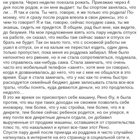
не узрела. Через неделю поехала рожать. Приезжаю через 4
дня после родов, и он мне выдает: ты бы спортом занялась, что
ли… Я так и села. Ты чего, говорю, я же только что родила! По-
моему, что я сразу после родов влезла в свои джинсы, это о
чем-то говорит! Я и так, говорю, сейчас похудею сама, ты же
знаешь, сидеть не придется. В общем, рад был мне, как видите,
до безумия. На мое предложение взять хоть пару недель отпуск
на работе, он сказал, что якобы там сейчас завал и отпуск он
брать не будет. Так он мало того, что с основной работы не
ушел в отпуск, он и на калым не перестал ездить, один день
только пропустил, пока меня из роддома забирал. Мне было
непонятно его рвение, но я не стала сопротивляться, подумала,
что справлюсь как-нибудь сама. Стала замечать, что очень
часто его мобильный телефон «занят», хотя мне он говорил,
когда я дозванивалась до него, что ни с кем не общался в это
время. Еще я стала замечать, что у нас как-то очень быстро
расходуется семейный бюджет, даже записывать стала все-все
траты, чтобы понять, куда деваются деньги, но это продлилось
недолго…
В это же время он присмотрел себе машину, Рено б\у, я была
против, что мы при таких доходах не сможем позволить себе
иномарку, тем более, что у нас стройка, тем более, что я в
декрете, тем более сейчас ребенок родится, но он уперся, я
ему почти все декретные деньги отдала, он добавил
вырученные от продажи машины, оставшиеся от строительства
плюс то, что накалымил и купил все-таки этот Рено.
Спустя пару дней после приезда из роддома я чисто случайно
наткнулась в интернете на его страницу в социальной сети и,