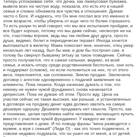
Теперь успокаиваю себя, что дочка, как лакмусовая бумажка,
вывела всех на чистую воду, показала, кто есть кто в нашей
семье и словно обнажила все чувства и отношения. Думаю
часто о Боге. И надеюсь, что Он мне послал все это именно в
этом возрасте, чтобы уберечь от еще чего-то более страшного.
То есть разум-то мой говорит, что мы все испытания пройдем, и
все будет хорошо, потому что мы даже сейчас, несмотря ни на
что, счастливы втроем, ведь мы так любим друг друга, просто
душа, видимо, болит и периодически терзает. Иногда хочется
выплакаться в жилетку. Мама помогает мне, конечно, отец умер
несколько лет назад, был бы жив, и дом бы построил сам, и
голову бы свернул бывшему зятьку за такое поведение. Сейчас
просто получается, что я самая сильная, видимо, из всей
семьи, и искать опору среди родственников беспольно, они хоть
и поддержат (словом), но если положиться на них, то от этого
веса, переломятся, как соломинка. Землю продаю. Заключила
договор с агентом одновременно с подачей заявления на
алименты. Пока тишина. Когда начинаю думать о том, что
никому не нужен чужой фундамент, снова начинается
депрессия. Пока не думаю об этом. Просто жду. Цена на
участки сейчас не такая высокая, как раньше, и установленных
в договоре на продажу денег едва должно хватить на самую
дешевую однушку. Дешевле продавать нет смысла. Просто, как
я понимаю, целая проблема найти человека, желающего купить
вместе с участком чужой фундамент. У каждого же свои
представления о доме. И по поводу фразы "жена разводится с
мужем, а муж с семьей" (Леди О) - как это точно подмечено, я
совсем недавно подумала, что он ушел не от меня, а от детей.