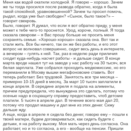
Меня как водой окатили холодной. Я говорю – хорошо. Зачем
же ты тогда просился после развода обратно, когда я была
такой спокойной, уравновешенной? Зачем ты просил помочь,
рыдал, когда уже был свободен? «Сынок, было такое?» –
говорит свекровь.
Было, говорит. Я думал, что если я вот обратно приду, у меня
может к тебе чего-то проснется. Урод, короче, полный. Я тогда
сказала свекрови – я Вас прошу больше не просить меня
сохранять семью. «Хорошо-хорошо» сказала она. Вот так и
стали жить. Все бы ничего, так он же без работы, и его этот
вопрос не волновал совершенно, сидит весь день в интернете,
а вечером – гулять к ней. Так, раз в неделю ради приличия
сходит куда-нибудь насчет работы - и дальше сидит. В конце
марта вроде нашел тут на заводе у нас работу на 30 тысяч, вся
белая зарплата. Уже собрался проходить медкомиссию, но его
переманили в Москву вышки мегафоновские ставить. Вот
теперь работает. Без трудовой. Занятость все три месяца –
примерно 10-15 дней в месяц. За март 10 тысяч заплатили в
конце апреля. В середине апреля я подала на алименты,
причем предупредила, что вынуждена это сделать, потому что
осенью надо в соцзащиту справку предоставить, чтоб детские
платили. 5 тысяч в апреле дал. В течение всего мая дал 20,
потому что продал машину и дал мне из этих денег. Сижу
дальше жду.
А еще, когда в апреле я сидела без денег, говорю ему – пошли к
твоей матери, будем договариваться, как сидеть будете с
детьми, я на работу выхожу. Моя мать через день согласна. Она
работает, но и то согласна, а его - вообще на пенсии. Пришли