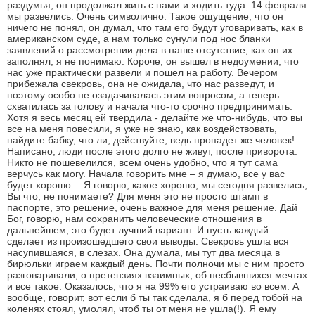
раздумья, он продолжал жить с нами и ходить туда. 14 февраля
мы развелись. Очень символично. Такое ощущение, что он
ничего не понял, он думал, что там его будут уговаривать, как в
американском суде, а нам только сунули под нос бланки
заявлений о рассмотрении дела в наше отсутствие, как он их
заполнял, я не понимаю. Короче, он вышел в недоумении, что
нас уже практически развели и пошел на работу. Вечером
прибежала свекровь, она не ожидала, что нас разведут, и
поэтому особо не озадачивалась этим вопросом, а теперь
схватилась за голову и начала что-то срочно предпринимать.
Хотя я весь месяц ей твердила - делайте же что-нибудь, что вы
все на меня повесили, я уже не знаю, как воздействовать,
найдите бабку, что ли, действуйте, ведь пропадет же человек!
Написано, люди после этого долго не живут, после приворота.
Никто не пошевелился, всем очень удобно, что я тут сама
верчусь как могу. Начала говорить мне – я думаю, все у вас
будет хорошо… Я говорю, какое хорошо, мы сегодня развелись,
Вы что, не понимаете? Для меня это не просто штамп в
паспорте, это решение, очень важное для меня решение. Дай
Бог, говорю, нам сохранить человеческие отношения в
дальнейшем, это будет лучший вариант. И пусть каждый
сделает из произошедшего свои выводы. Свекровь ушла вся
насупившаяся, в слезах. Она думала, мы тут два месяца в
бирюльки играем каждый день. Почти полночи мы с ним просто
разговаривали, о претензиях взаимных, об несбывшихся мечтах
и все такое. Оказалось, что я на 99% его устраиваю во всем. А
вообще, говорит, вот если б ты так сделала, я б перед тобой на
коленях стоял, умолял, чтоб ты от меня не ушла(!). Я ему