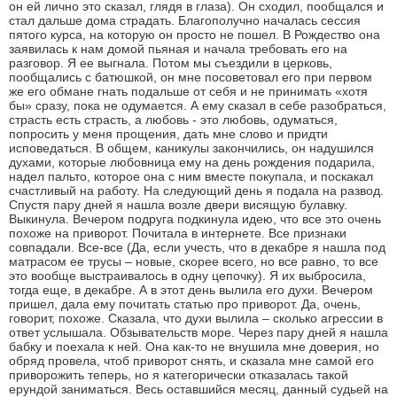
он ей лично это сказал, глядя в глаза). Он сходил, пообщался и
стал дальше дома страдать. Благополучно началась сессия
пятого курса, на которую он просто не пошел. В Рождество она
заявилась к нам домой пьяная и начала требовать его на
разговор. Я ее выгнала. Потом мы съездили в церковь,
пообщались с батюшкой, он мне посоветовал его при первом
же его обмане гнать подальше от себя и не принимать «хотя
бы» сразу, пока не одумается. А ему сказал в себе разобраться,
страсть есть страсть, а любовь - это любовь, одуматься,
попросить у меня прощения, дать мне слово и придти
исповедаться. В общем, каникулы закончились, он надушился
духами, которые любовница ему на день рождения подарила,
надел пальто, которое она с ним вместе покупала, и поскакал
счастливый на работу. На следующий день я подала на развод.
Спустя пару дней я нашла возле двери висящую булавку.
Выкинула. Вечером подруга подкинула идею, что все это очень
похоже на приворот. Почитала в интернете. Все признаки
совпадали. Все-все (Да, если учесть, что в декабре я нашла под
матрасом ее трусы – новые, скорее всего, но все равно, то все
это вообще выстраивалось в одну цепочку). Я их выбросила,
тогда еще, в декабре. А в этот день вылила его духи. Вечером
пришел, дала ему почитать статью про приворот. Да, очень,
говорит, похоже. Сказала, что духи вылила – сколько агрессии в
ответ услышала. Обзывательств море. Через пару дней я нашла
бабку и поехала к ней. Она как-то не внушила мне доверия, но
обряд провела, чтоб приворот снять, и сказала мне самой его
приворожить теперь, но я категорически отказалась такой
ерундой заниматься. Весь оставшийся месяц, данный судьей на