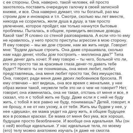
с ее стороны. Она, наверно, такой человек, ей просто
захотелось поставить очередную галочку в своей записной
книжке, и все. Она наверно думает, что ты богатый, раз мы
строим дом и иномарка и т.п. Смотри, сколько мы лет вместе,
никогда не ссорились, жили душа в душу, а там просто
увлечение, которое пройдет, как только начнутся бытовые
проблемы. Пыталась, в общем, приводить весомые доводы.
Какой там! Я словно со стеной разговаривала. А если что-то ему
не нравилось, у него просто приступы агрессии в мою сторону.
Я ему говорю – мы же дом строим, нам же жить негде. Говорит
мне: "Будем дальше строить. Она даже спрашивала, сколько
нам надо денег, чтобы дом построить – миллиона два?" Типа
даже денег дать хочет. Я ему говорю – ты чего, больной что ли,
кто это просто так за красивые глаза денег-то давать тебе
будет? Ничего ты не понимаешь, она меня любит, любит,
представляешь, она меня любит просто так, без имущества.
Она, говорит, ради меня даже двоих любовников бросила. Я
ему отвечаю – вот видишь, она все время с женатыми, у нее
образ жизни такой, неужели тебе это ни о чем не говорит? Нет,
говорит, она изменилась, она не такая, отстань от меня и все, я
сказал, что я с тобой жить не буду. Даже если я с ней не буду
жить, с тобой я все равно не буду, понимаешь? Детей, говорит, я
не брошу, я не от них ухожу, а от тебя. Жить мы будем у нее, у
нее «двушка», ее мама уедет на дачу жить, в общем будущее
все в розовых красках. Ее мама от меня без ума, все хорошо,
будущее просто безоблачное. И вообще она идеальная. Мы (он
с ней) вообще идеальные. У нас идеальные тела, по моему
(его) телу можно анатомию изучать (я даже не смогла