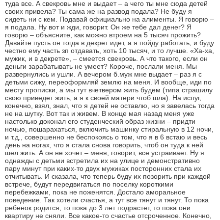
туда все. А свекровь мне и выдает – а чего ты мне сюда детей
своих привела? Ты сама же на развод подала? Не буду я
сидеть ни с кем. Подавай официально на алименты. Я говорю –
я подала. Ну вот и жди, говорит. Он же тебе дал денег? Я
говорю – объясните, как можно втроем на 5 тысяч прожить?
Давайте пусть он тогда в декрет идет, а я пойду работать, и буду
честно ему часть зп отдавать, хоть 10 тысяч, и то лучше. «Ха-ха,
мужик, и в декрете», – смеется свекровь. А что такого, если он
деньги зарабатывать не умеет? Короче, послали меня. Мы
развернулись и ушли. А вечером б.муж мне выдает – раз я с
детьми сижу, переоформляй землю на меня. И вообще, иди по
месту прописки, а мы тут вчетвером жить будем (типа страшилу
свою приведет жить, а я к своей матери чтоб шла). На испуг,
конечно, взял, знал, что я детей не оставлю, но я завелась тогда
не на шутку. Вот так и живем. В конце мая назад меня уже
настолько доконал его студенческий образ жизни – придти
ночью, пошарахаться, включить машинку стиральную в 12 ночи,
и т.д., совершенно не беспокоясь о том, что я в 6 встаю и весь
день на ногах, что я стала снова говорить, чтоб он туда к ней
шел жить. А он не хочет – меня, говорит, все устраивает. Ну я
однажды с детьми встретила их на улице и демонстративно
пару минут при каких-то двух мужиках посторонних стала их
отчитывать. И сказала, что теперь буду их позорить при каждой
встрече, будут передвигаться по поселку короткими
перебежками, пока не поженятся. Достало аморальное
поведение. Так хотели счастья, а тут все тянут и тянут. То пока
ребенок родится, то пока до 3 лет подрастет, то пока они
квартиру не сняли. Все какое-то счастье отсроченное. Конечно,