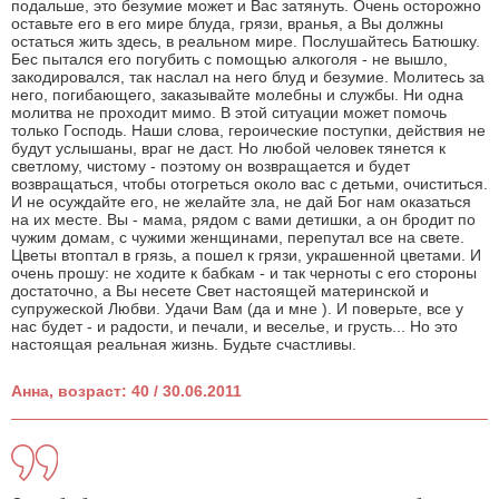
подальше, это безумие может и Вас затянуть. Очень осторожно
оставьте его в его мире блуда, грязи, вранья, а Вы должны
остаться жить здесь, в реальном мире. Послушайтесь Батюшку.
Бес пытался его погубить с помощью алкоголя - не вышло,
закодировался, так наслал на него блуд и безумие. Молитесь за
него, погибающего, заказывайте молебны и службы. Ни одна
молитва не проходит мимо. В этой ситуации может помочь
только Господь. Наши слова, героические поступки, действия не
будут услышаны, враг не даст. Но любой человек тянется к
светлому, чистому - поэтому он возвращается и будет
возвращаться, чтобы отогреться около вас с детьми, очиститься.
И не осуждайте его, не желайте зла, не дай Бог нам оказаться
на их месте. Вы - мама, рядом с вами детишки, а он бродит по
чужим домам, с чужими женщинами, перепутал все на свете.
Цветы втоптал в грязь, а пошел к грязи, украшенной цветами. И
очень прошу: не ходите к бабкам - и так черноты с его стороны
достаточно, а Вы несете Свет настоящей материнской и
супружеской Любви. Удачи Вам (да и мне ). И поверьте, все у
нас будет - и радости, и печали, и веселье, и грусть... Но это
настоящая реальная жизнь. Будьте счастливы.
Анна, возраст: 40 / 30.06.2011