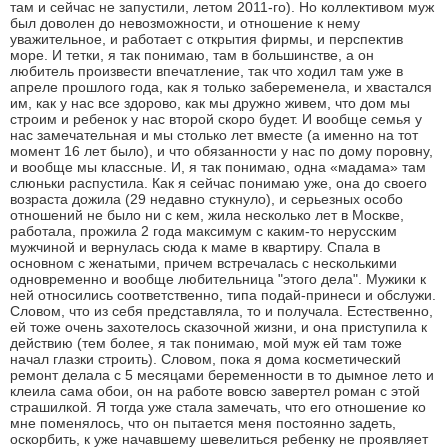
там и сейчас не запустили, летом 2011-го). Но коллективом муж
был доволен до невозможности, и отношение к нему
уважительное, и работает с открытия фирмы, и перспектив
море. И тетки, я так понимаю, там в большинстве, а он
любитель произвести впечатление, так что ходил там уже в
апреле прошлого года, как я только забеременела, и хвастался
им, как у нас все здорово, как мы дружно живем, что дом мы
строим и ребенок у нас второй скоро будет. И вообще семья у
нас замечательная и мы столько лет вместе (а именно на тот
момент 16 лет было), и что обязанности у нас по дому поровну,
и вообще мы классные. И, я так понимаю, одна «мадама» там
слюньки распустила. Как я сейчас понимаю уже, она до своего
возраста дожила (29 недавно стукнуло), и серьезных особо
отношений не было ни с кем, жила несколько лет в Москве,
работала, прожила 2 года максимум с каким-то нерусским
мужчиной и вернулась сюда к маме в квартиру. Спала в
основном с женатыми, причем встречалась с несколькими
одновременно и вообще любительница "этого дела". Мужики к
ней относились соответственно, типа подай-принеси и обслужи.
Словом, что из себя представляла, то и получала. Естественно,
ей тоже очень захотелось сказочной жизни, и она приступила к
действию (тем более, я так понимаю, мой муж ей там тоже
начал глазки строить). Словом, пока я дома косметический
ремонт делала с 5 месяцами беременности в то дымное лето и
клеила сама обои, он на работе вовсю завертел роман с этой
страшилкой. Я тогда уже стала замечать, что его отношение ко
мне поменялось, что он пытается меня постоянно задеть,
оскорбить, к уже начавшему шевелиться ребенку не проявляет