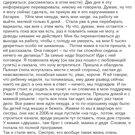
сдержаться, рассмеялась в этом месте). Два дня я эту
информацию переваривала, никому не говорила. Думаю, ну что
я могу сейчас сделать, не прикую же я его наручниками к
батарее… Уйти мне некуда, жить мне негде, на работу не
выйти, мелкой только 6 дней… Стала уже в уме перебирать
варианты, как мне с этим жить. Ну что, думаю, мне остается –
принять пока все как есть, раз я повлиять никак не могу, и
доводы никакие не действуют. Мне бы перекантоваться до
выхода на работу, чтобы с голоду не умереть, на мои 6 тысяч
декретных особо не шиканешь… Потом мама в гости пришла, я
ей рассказала. Она говорит – ты что так спокойно сидишь и
ничего не делаешь? За семью надо бороться! Иди с ней
поговори. Я позвонила мужу (он как раз пошел с любовницей
гулять) и сказала, что хочу встретиться. Пришла и обалдела.
Пьяная (типа испугалась мести с моей стороны), наглая до
невозможности, похабная какая-то, ужас, короче. Я ей говорю,
что ребенку неделя, ты понимаешь, ему даже развод сейчас
никто не даст, а она мне в ответ – ничего, мы подождем. И он
рядом стоит, и уходить не хочет, и ни словечка в мою поддержку.
Ужас! В общем, полчаса впустую потратила. Пришла домой и с
мамкой решили - пусть все пока так идет, как идет, раз такое
дело. Все равно мне идти некуда, а то по-хорошему надо было
бы детей под мышку и бежать. Живем-то мы в квартире его
сестры, они нас в 2006-м еще пустили «на год», потом, когда
строиться начали, вроде решили тут оставить, пока дом строим.
У мамки «двушка», там брат с семьей, мамка и дядя. Словом, я
попала по полной программе.
Так и стали жить. Смотрю, его вообще такая жизнь очень