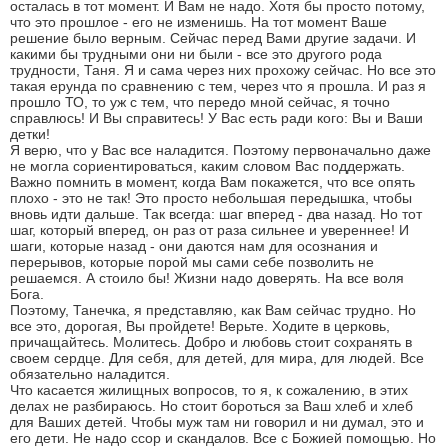
осталась в тот момент. И Вам не надо. Хотя бы просто потому,
что это прошлое - его не изменишь. На тот момент Ваше
решение было верным. Сейчас перед Вами другие задачи. И
какими бы трудными они ни были - все это другого рода
трудности, Таня. Я и сама через них прохожу сейчас. Но все это
такая ерунда по сравнению с тем, через что я прошла. И раз я
прошло ТО, то уж с тем, что передо мной сейчас, я точно
справлюсь! И Вы справитесь! У Вас есть ради кого: Вы и Ваши
детки!
Я верю, что у Вас все наладится. Поэтому первоначально даже
не могла сориентироваться, каким словом Вас поддержать.
Важно помнить в момент, когда Вам покажется, что все опять
плохо - это не так! Это просто небольшая передышка, чтобы
вновь идти дальше. Так всегда: шаг вперед - два назад. Но тот
шаг, который вперед, он раз от раза сильнее и увереннее! И
шаги, которые назад - они даются нам для осознания и
перерывов, которые порой мы сами себе позволить не
решаемся. А стоило бы! Жизни надо доверять. На все воля
Бога.
Поэтому, Танечка, я представляю, как Вам сейчас трудно. Но
все это, дорогая, Вы пройдете! Верьте. Ходите в церковь,
причащайтесь. Молитесь. Добро и любовь стоит сохранять в
своем сердце. Для себя, для детей, для мира, для людей. Все
обязательно наладится.
Что касается жилищных вопросов, то я, к сожалению, в этих
делах не разбираюсь. Но стоит бороться за Ваш хлеб и хлеб
для Ваших детей. Чтобы муж там ни говорил и ни думал, это и
его дети. Не надо ссор и скандалов. Все с Божией помощью. Но