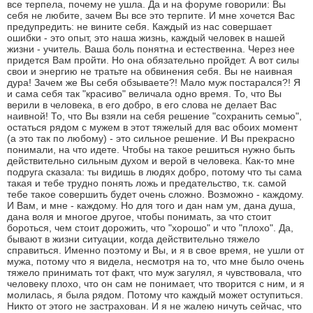
все терпела, почему не ушла. Да и на форуме говорили: Вы
себя не любите, зачем Вы все это терпите. И мне хочется Вас
предупредить: не вините себя. Каждый из нас совершает
ошибки - это опыт, это наша жизнь, каждый человек в нашей
жизни - учитель. Ваша боль понятна и естественна. Через нее
придется Вам пройти. Но она обязательно пройдет. А вот силы
свои и энергию не тратьте на обвинения себя. Вы не наивная
дура! Зачем же Вы себя обзываете?! Мало муж постарался?! Я
и сама себя так "красиво" величала одно время. То, что Вы
верили в человека, в его добро, в его слова не делает Вас
наивной! То, что Вы взяли на себя решение "сохранить семью",
остаться рядом с мужем в этот тяжелый для вас обоих момент
(а это так по любому) - это сильное решение. И Вы прекрасно
понимали, на что идете. Чтобы на такое решиться нужно быть
действительно сильным духом и верой в человека. Как-то мне
подруга сказала: ты видишь в людях добро, потому что ты сама
такая и тебе трудно понять ложь и предательство, т.к. самой
тебе такое совершить будет очень сложно. Возможно - каждому.
И Вам, и мне - каждому. Но для того и дан нам ум, дана душа,
дана воля и многое другое, чтобы понимать, за что стоит
бороться, чем стоит дорожить, что "хорошо" и что "плохо". Да,
бывают в жизни ситуации, когда действительно тяжело
справиться. Именно поэтому и Вы, и я в свое время, не ушли от
мужа, потому что я видела, несмотря на то, что мне было очень
тяжело принимать тот факт, что муж загулял, я чувствовала, что
человеку плохо, что он сам не понимает, что творится с ним, и я
молилась, я была рядом. Потому что каждый может оступиться.
Никто от этого не застрахован. И я не жалею ничуть сейчас, что