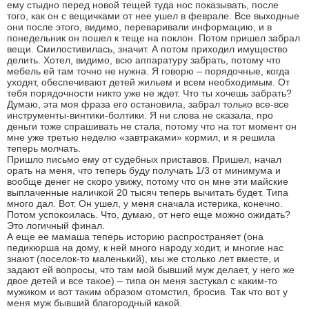
ему стыдно перед новой тещей туда нос показывать, после
того, как он с вещичками от нее ушел в феврале. Все выходные
они после этого, видимо, переваривали информацию, и в
понедельник он пошел к теще на поклон. Потом пришел забрал
вещи. Смилостивилась, значит. А потом приходил имущество
делить. Хотел, видимо, всю аппаратуру забрать, потому что
мебель ей там точно не нужна. Я говорю – порядочные, когда
уходят, обеспечивают детей жильем и всем необходимым. От
тебя порядочности никто уже не ждет. Что ты хочешь забрать?
Думаю, эта моя фраза его остановила, забрал только все-все
инструменты-винтики-болтики. Я ни слова не сказала, про
деньги тоже спрашивать не стала, потому что на тот момент он
мне уже третью неделю «завтраками» кормил, и я решила
теперь молчать.
Пришло письмо ему от судебных приставов. Пришел, начал
орать на меня, что теперь буду получать 1/3 от минимума и
вообще денег не скоро увижу, потому что он мне эти майские
выплаченные наличкой 20 тысяч теперь вычитать будет. Типа
много дал. Вот. Он ушел, у меня сначала истерика, конечно.
Потом успокоилась. Что, думаю, от него еще можно ожидать?
Это логичный финал.
А еще ее мамаша теперь историю распространяет (она
педикюрша на дому, к ней много народу ходит, и многие нас
знают (поселок-то маленький), мы же столько лет вместе, и
задают ей вопросы, что там мой бывший муж делает, у него же
двое детей и все такое) – типа он меня застукал с каким-то
мужиком и вот таким образом отомстил, бросив. Так что вот у
меня муж бывший благородный какой.