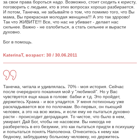
за свои права бороться надо. Возможно, стоит сходить к юристу,
поговорить с людьми, кто в этих вопросах хорошо разбирается.
И потом, Танечка, не забывайте о том, что помимо того, что Вы
мама, Вы прекрасная молодая женщина!!! А это так здорово!
Так что ЖИВИТЕ!!! Все, что нас не убивает - делает нас
сильнее. Важно - не озлобиться, а стать сильнее и вырасти
духовно.
Бог в помощь.
KaterinaT, возраст: 30 / 30.06.2011
Танечка, читала и удивлялась. 70% - моя история. Сейчас
после очередного покаяния мой у "любимой". Но у Вас
чувствуется еще каша в голове: бабки и т.д. Это пройдет,
держитесь Храма - и все уладится. У меня потихоньку уже
раскладывается все по полочкам. Во-первых, он пьющий
человек, а это на всю жизнь, и если ему не пытаться духовно
расти - происходит деградация. То чистое, что было в нем,
умирает. Дай Бог, чтобы не насовсем. Вы никогда не
разберетесь в его безумии, это как пытаться придти в психушку
и попытаться понять Наполеона. Отнеситесь к нему как
бедному, заблудшему больному человеку, но держитесь