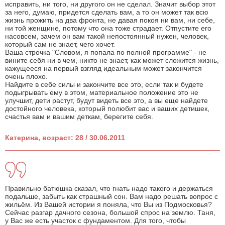
исправить, ни того, ни другого он не сделал. Значит выбор этот
за него, думаю, придется сделать вам, а то он может так всю
жизнь прожить на два фронта, не давая покоя ни вам, ни себе,
ни той женщине, потому что она тоже страдает. Отпустите его
насовсем, зачем он вам такой непостоянный нужен, человек,
который сам не знает, чего хочет.
Ваша строчка "Словом, я попала по полной программе" - не
вините себя ни в чем, никто не знает, как может сложится жизнь,
кажущееся на первый взгляд идеальным может закончится
очень плохо.
Найдите в себе силы и закончите все это, если так и будете
подыгрывать ему в этом, материальное положение это не
улучшит, дети растут, будут видеть все это, а вы еще найдете
достойного человека, который полюбит вас и ваших детишек,
счастья вам и вашим деткам, берегите себя.
Катерина, возраст: 28 / 30.06.2011
Правильно батюшка сказал, что гнать надо такого и держаться
подальше, забыть как страшный сон. Вам надо решать вопрос с
жильём. Из Вашей истории я поняла, что Вы из Подмосковья?
Сейчас разгар дачного сезона, большой спрос на землю. Таня,
у Вас же есть участок с фундаментом. Для того, чтобы