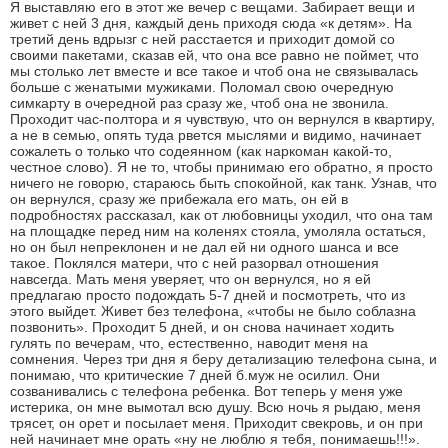
Я выставляю его в этот же вечер с вещами. Забирает вещи и
живет с ней 3 дня, каждый день приходя сюда «к детям». На
третий день вдрызг с ней расстается и приходит домой со
своими пакетами, сказав ей, что она все равно не поймет, что
мы столько лет вместе и все такое и чтоб она не связывалась
больше с женатыми мужиками. Поломал свою очередную
симкарту в очередной раз сразу же, чтоб она не звонила.
Проходит час-полтора и я чувствую, что он вернулся в квартиру,
а не в семью, опять туда рвется мыслями и видимо, начинает
сожалеть о только что содеянном (как наркоман какой-то,
честное слово). Я не то, чтобы принимаю его обратно, я просто
ничего не говорю, стараюсь быть спокойной, как танк. Узнав, что
он вернулся, сразу же прибежала его мать, он ей в
подробностях рассказал, как от любовницы уходил, что она там
на площадке перед ним на коленях стояла, умоляла остаться,
но он был непреклонен и не дал ей ни одного шанса и все
такое. Поклялся матери, что с ней разорвал отношения
навсегда. Мать меня уверяет, что он вернулся, но я ей
предлагаю просто подождать 5-7 дней и посмотреть, что из
этого выйдет. Живет без телефона, «чтобы не было соблазна
позвонить». Проходит 5 дней, и он снова начинает ходить
гулять по вечерам, что, естественно, наводит меня на
сомнения. Через три дня я беру детализацию телефона сына, и
понимаю, что критические 7 дней б.муж не осилил. Они
созванивались с телефона ребенка. Вот теперь у меня уже
истерика, он мне вымотал всю душу. Всю ночь я рыдаю, меня
трясет, он орет и посылает меня. Приходит свекровь, и он при
ней начинает мне орать «ну не люблю я тебя, понимаешь!!!».