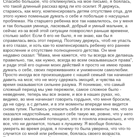
Спасибо большое, что откликнулись на мое письмо, я боялась,
что такой длинный рассказ вряд ли кто осилит. Я держусь,
стараюсь, как могу, компенсировать детям отсутствие отца, для
этого нужно поменьше думать о себе и побольше о насущных
проблемах. На старшего ребенка все так навалилось, он у меня
и так большая умница, ласковый, добрый и умный мальчик, а
сейчас из-за всей этой ситуации повзрослел раньше времени,
столько забот. Если б его не было, я не знаю, как бы я
справилась весь этот период. Поэтому держусь, чтоб не упасть
в его глазах, и хоть как-то компенсировать ребенку его раннее
взросление и отсутствие полноценного детства. Он мне
недавно сказал: "Мама, мне кажется, что ты всегда все делаешь
правильно, так, как нужно, всегда во всем оказываешься права",
и ради этой его оценки моих действий я просто не имею права
думать о себе, своих переживаниях и униженном самолюбии.
Просто иногда все произошедшее с нашей семьей так начинает
давить на мозг, что не могу сдержать эмоций, и чувства на
время оказываются сильнее разума. Я понимаю, что самый
сложный период мы уже пережили, самое сложное было -
неведение, теперь мы все знаем, и все в наших руках, но,
видимо, во мне начинает говорить гордыня, что меня бросили,
да не одну, а с детьми, и в эти моменты впереди мне видится
снова тупик. Пытаюсь успокоить себя в эти моменты тем, что он
оказался недостойным, нашел себе такую же, ровню, что у него
все равно маленький потенциал, это я поняла изначально, и что
все, что ни делается, только к лучшему. Я вообще боялась
умереть во время родов, я почему-то была уверена, что что-то
случится со мной или ребенком, боялась своего возраста.