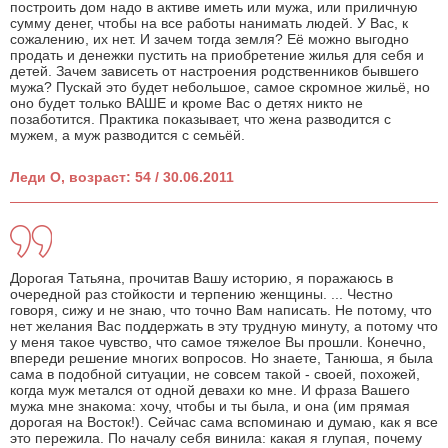
построить дом надо в активе иметь или мужа, или приличную
сумму денег, чтобы на все работы нанимать людей. У Вас, к
сожалению, их нет. И зачем тогда земля? Её можно выгодно
продать и денежки пустить на приобретение жилья для себя и
детей. Зачем зависеть от настроения родственников бывшего
мужа? Пускай это будет небольшое, самое скромное жильё, но
оно будет только ВАШЕ и кроме Вас о детях никто не
позаботится. Практика показывает, что жена разводится с
мужем, а муж разводится с семьёй.
Леди О, возраст: 54 / 30.06.2011
Дорогая Татьяна, прочитав Вашу историю, я поражаюсь в
очередной раз стойкости и терпению женщины. ... Честно
говоря, сижу и не знаю, что точно Вам написать. Не потому, что
нет желания Вас поддержать в эту трудную минуту, а потому что
у меня такое чувство, что самое тяжелое Вы прошли. Конечно,
впереди решение многих вопросов. Но знаете, Танюша, я была
сама в подобной ситуации, не совсем такой - своей, похожей,
когда муж метался от одной девахи ко мне. И фраза Вашего
мужа мне знакома: хочу, чтобы и ты была, и она (им прямая
дорогая на Восток!). Сейчас сама вспоминаю и думаю, как я все
это пережила. По началу себя винила: какая я глупая, почему