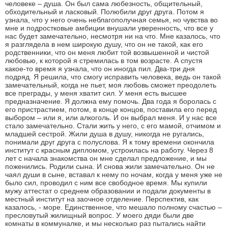
человеке – душа. Он был сама любезность, общительный,
обходительный и ласковый. Полюбили друг друга. Потом я
узнала, что у него очень неблагополучная семья, но чувства во
мне и подростковые амбиции внушали уверенность, что все у
нас будет замечательно, несмотря ни на что. Мне казалось, что
я разглядела в нем широкую душу, что он не такой, как его
родственники, что он меня любит той возвышенной и чистой
любовью, к которой я стремилась в том возрасте. А спустя
какое-то время я узнала, что он иногда пил. Два-три дня
подряд. Я решила, что смогу исправить человека, ведь он такой
замечательный, когда не пьет, моя любовь сможет преодолеть
все преграды, у меня хватит сил. У меня есть высшее
предназначение. Я должна ему помочь. Два года я боролась с
его пристрастием, потом, в конце концов, поставила его перед
выбором – или я, или алкоголь. И он выбрал меня. И у нас все
стало замечательно. Стали жить у него, с его мамой, отчимом и
младшей сестрой. Жили душа в душу, никогда не ругались,
понимали друг друга с полуслова. Я к тому времени окончила
институт с красным дипломом, устроилась на работу. Через 8
лет с начала знакомства он мне сделал предложение, и мы
поженились. Родили сына. И снова жили замечательно. Он не
чаял души в сыне, вставал к нему по ночам, когда у меня уже не
было сил, проводил с ним все свободное время. Мы купили
мужу аттестат о среднем образовании и подали документы в
местный институт на заочное отделение. Перспектив, как
казалось, - море. Единственное, что мешало полному счастью –
пресловутый жилищный вопрос. У моего дяди были две
комнаты в коммуналке, и мы несколько раз пытались найти