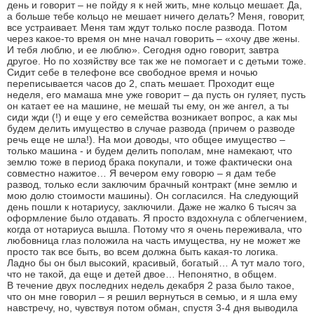
день и говорит – не пойду я к ней жить, мне кольцо мешает. Да,
а больше тебе кольцо не мешает ничего делать? Меня, говорит,
все устраивает. Меня там ждут только после развода. Потом
через какое-то время он мне начал говорить – «хочу две жены.
И тебя люблю, и ее люблю». Сегодня одно говорит, завтра
другое. Но по хозяйству все так же не помогает и с детьми тоже.
Сидит себе в телефоне все свободное время и ночью
переписывается часов до 2, спать мешает. Проходит еще
неделя, его мамаша мне уже говорит – да пусть он гуляет, пусть
он катает ее на машине, не мешай ты ему, он же ангел, а ты
сиди жди (!) и еще у его семейства возникает вопрос, а как мы
будем делить имущество в случае развода (причем о разводе
речь еще не шла!). На мои доводы, что общее имущество –
только машина - и будем делить пополам, мне намекают, что
землю тоже в период брака покупали, и тоже фактически она
совместно нажитое… Я вечером ему говорю – я дам тебе
развод, только если заключим брачный контракт (мне землю и
мою долю стоимости машины). Он согласился. На следующий
день пошли к нотариусу, заключили. Даже не жалко 6 тысяч за
оформление было отдавать. Я просто вздохнула с облегчением,
когда от нотариуса вышла. Потому что я очень переживала, что
любовница глаз положила на часть имущества, ну не может же
просто так все быть, во всем должна быть какая-то логика.
Ладно бы он был высокий, красивый, богатый… А тут мало того,
что не такой, да еще и детей двое… Непонятно, в общем.
В течение двух последних недель декабря 2 раза было такое,
что он мне говорил – я решил вернуться в семью, и я шла ему
навстречу, но, чувствуя потом обман, спустя 3-4 дня выводила