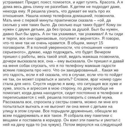
устраивает. Придет, поест, помоется, и идет гулять. Красота. А я
дома весь день спину не разгибаю. К детям не подходит даже,
некогда ему. Я решила узнать, что думает ее мать про их
отношения. Нашла номер телефона домашний, позвонила.
Мать мне с первой минуты практически сказала – «ой, да
сколько у нее таких было. Да сколько еще таких будет! Кому он
нужен с двумя детьми, да без гроша за душой. Был бы нужен,
давно был бы здесь. А он так ухаживал, так ухаживал! А ты сиди
и терпи, все они одинаковые, погуляет и вернется». Я говорю,
что-то мне так не очень нравится. В общем, минут 15
поговорили. Я в полной уверенности, что отношения «ничего
серьезного», думаю, надо подождать, что будет. Вечером
пришел с работы, весь такой злой, видать мамаша позвонила,
дочери высказала все, она – ему высказала. Он пришел и давай
на меня собак спускать, что я по телефону мамаше гадости
всякие говорила про него. Что он закодированный... Какая же
это гадость, если я ей сказала, что в случае, если что-то пойдет
не так, он может сорваться и запить? Словом, враг номер один
стала для него. Спустя неделю я вижу, что ситуация все хуже и
хуже, злость и агрессия в мою сторону, по дому вообще не
помогает, когда дома находится, сидит постоянно в телефоне и
переписывается с ней, решила поговорить с семьей мужа.
Рассказала все, спросила у сестры совета, можно ли мне его
попытаться выгнать и не выгонит ли она меня с детьми на
улицу в этом случае. Все порыдали дружненько, обещали во
всем поддерживать и все такое. Я собрала ему пакетики с
вещами и поставила в коридор. Он взял эти пакеты и умотал с
ней на дачу куда-то (на чужую). Потом вернулся на следующий