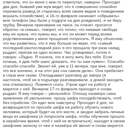
ответила, что он меня с кем-то перепутал, наверно. Проходит
два дня, бывший уже муж видит, что я совершенно спокойно
пережила развод (я старалась всем своим видом и поведением
внушать спокойствие), и 16-го февраля начинает «обрывать»
мне телефон (мы были у подруги на дне рождения), я не беру
трубку. Вечером приезжаем на такси, он плачет, просится
обратно «в семью», говорит, что понял, что никакая свобода
ему не нужна, что нужны мы, и что он может перед всеми
родственниками у меня прощения попросить. Я ему объясняю,
что мы развелись, что я ему больше не верю, что «самый
последний-распоследний раз» я его прощала три раза назад,
рыдает, припав на одно колено. Час уговаривал, потом я
говорю: «Ладно. Я поняла, что я могу жить без тебя. Если
хочешь, я дам тебе шанс доказать, что ты нам нужен». Спасибо-
спасибо-спасибо. Звонит ей, уже в 11 вечера, при мне, говорит,
что все кончено, и на этот раз «на самом деле». Она прибегает:
в глаза мне скажи. Откладывают разговор до завтра (я
настояла, чтоб не в подъезде разговаривали, а домой заходить
она отказалась). Ложимся спать. Утром идет на работу и
мирится с ней. Вечером 17-го февраля приходит и снова
рыдает. Я ему говорю – увольняйся. Отношу назавтра сама
заявление об увольнении, прошу шефа посодействовать, чтоб
без отработки. Он идет мне навстречу. Проходит 4 дня, он
возвращается по просьбе шефа на работу обучить нового
человека, который будет на его месте, и заодно забрать личные
вещи из шкафчика (я попросила шефа, чтобы обучение прошло
в нерабочее время, чтоб с ней не встречаться), находит в своем
шкафчике записку от нее и назавтра ей звонит и снова мирится.