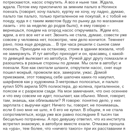
потрескаются, насос открутить. А воз и ныне там. Ждала,
ждала. Потом ему приспичило за зимним пальто в Ногинск
поехать (говорит, хочу пальто, куртку не хочу, ну ладно, думаю,
пальто так пальто, только приталенное не покупай, я с тобой не
поеду, куда я с таким животом буду по рынку да по магазинам
лазить - это за неделю до родов было), я ему говорю –
вернешься, поедем на огород насос откручивать. Ждем его,
ждем, а его все нет и нет. Звонить не стала, думаю, совести уже
совсем у человека нет, посмотрю, чем дело кончится. Темнеет
рано, пока еще доедешь… В три часа решили с сыном сами
поехать. Приходим на остановку, стоим в здании вокзала, чтоб
не замерзнуть. И тут автобус приходит и он, красавец, с какой-
то девицей вылезает из автобуса. Ручкой друг другу помахали и
разошлись в разные стороны по домам. Мы сели в автобус и
поехали. Кое-как смотали шланги, открутили насос, снег еще
пошел мокрый, промокли все, замерзли, ужас. Домой
приезжаем, этот товарищ себе шапочек каких-то накупил,
шарфиков как у художника 3-метровых полосатых, и пальто
купил 50% акрила 50% полиэстера, до колена, приталенное, с
поясом и с разрезом сзади. На мои замечания, что оно осеннее
и что ему совсем не идет, посылает, как обычно. Меня, говорит,
там, знаешь, как облизывали? Я говорю: понятно дело, у них
зарплата с выручки идет. Ничего ты, говорит, не понимаешь,
если б оно мне не шло, я б его не купил. В общем, я не стала
сопротивляться, когда уже все равно последние 8 тысяч так
бесцельно потрачены. А про девушку ответил, что из института
встретил знакомую, в автобусе вместе ехали. Отмазка прошла
на «ура», тем более, что «ничего такого» при их расставании я