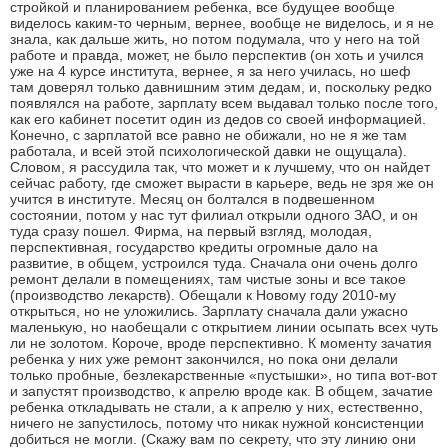
стройкой и планированием ребенка, все будущее вообще
виделось каким-то черным, вернее, вообще не виделось, и я не
знала, как дальше жить, но потом подумала, что у него на той
работе и правда, может, не было перспектив (он хоть и учился
уже на 4 курсе института, вернее, я за него училась, но шеф
там доверял только давнишним этим дедам, и, поскольку редко
появлялся на работе, зарплату всем выдавал только после того,
как его кабинет посетит один из дедов со своей информацией.
Конечно, с зарплатой все равно не обижали, но не я же там
работала, и всей этой психологической давки не ощущала).
Словом, я рассудила так, что может и к лучшему, что он найдет
сейчас работу, где сможет вырасти в карьере, ведь не зря же он
учится в институте. Месяц он болтался в подвешенном
состоянии, потом у нас тут филиал открыли одного ЗАО, и он
туда сразу пошел. Фирма, на первый взгляд, молодая,
перспективная, государство кредиты огромные дало на
развитие, в общем, устроился туда. Сначала они очень долго
ремонт делали в помещениях, там чистые зоны и все такое
(производство лекарств). Обещали к Новому году 2010-му
открыться, но не уложились. Зарплату сначала дали ужасно
маленькую, но наобещали с открытием линии осыпать всех чуть
ли не золотом. Короче, вроде перспективно. К моменту зачатия
ребенка у них уже ремонт закончился, но пока они делали
только пробные, безлекарственные «пустышки», но типа вот-вот
и запустят производство, к апрелю вроде как. В общем, зачатие
ребенка откладывать не стали, а к апрелю у них, естественно,
ничего не запустилось, потому что никак нужной консистенции
добиться не могли. (Скажу вам по секрету, что эту линию они