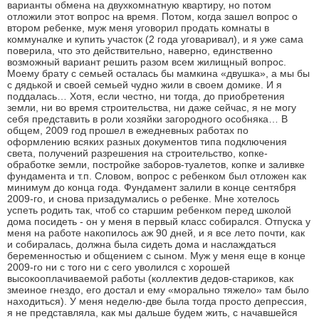
варианты обмена на двухкомнатную квартиру, но потом
отложили этот вопрос на время. Потом, когда зашел вопрос о
втором ребенке, муж меня уговорил продать комнаты в
коммуналке и купить участок (2 года уговаривал), и я уже сама
поверила, что это действительно, наверно, единственно
возможный вариант решить разом всем жилищный вопрос.
Моему брату с семьей осталась бы мамкина «двушка», а мы бы
с дядькой и своей семьей чудно жили в своем домике. И я
поддалась… Хотя, если честно, ни тогда, до приобретения
земли, ни во время строительства, ни даже сейчас, я не могу
себя представить в роли хозяйки загородного особняка… В
общем, 2009 год прошел в ежедневных работах по
оформлению всяких разных документов типа подключения
света, получений разрешения на строительство, копке-
обработке земли, постройке заборов-туалетов, копке и заливке
фундамента и т.п. Словом, вопрос с ребенком был отложен как
минимум до конца года. Фундамент залили в конце сентября
2009-го, и снова призадумались о ребенке. Мне хотелось
успеть родить так, чтоб со старшим ребенком перед школой
дома посидеть - он у меня в первый класс собирался. Отпуска у
меня на работе накопилось аж 90 дней, и я все лето почти, как
и собиралась, должна была сидеть дома и наслаждаться
беременностью и общением с сыном. Муж у меня еще в конце
2009-го ни с того ни с сего уволился с хорошей
высокооплачиваемой работы (коллектив дедов-стариков, как
змеиное гнездо, его достал и ему «морально тяжело» там было
находиться). У меня неделю-две была тогда просто депрессия,
я не представляла, как мы дальше будем жить, с начавшейся