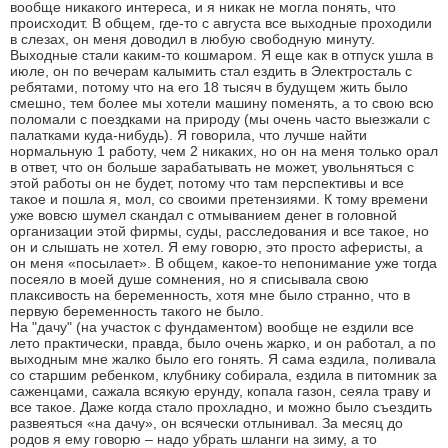
вообще никакого интереса, и я никак не могла понять, что
происходит. В общем, где-то с августа все выходные проходили
в слезах, он меня доводил в любую свободную минуту.
Выходные стали каким-то кошмаром. Я еще как в отпуск ушла в
июле, он по вечерам калымить стал ездить в Электросталь с
ребятами, потому что на его 18 тысяч в будущем жить было
смешно, тем более мы хотели машину поменять, а то свою всю
поломали с поездками на природу (мы очень часто выезжали с
палатками куда-нибудь). Я говорила, что лучше найти
нормальную 1 работу, чем 2 никаких, но он на меня только орал
в ответ, что он больше зарабатывать не может, увольняться с
этой работы он не будет, потому что там перспективы и все
такое и пошла я, мол, со своими претензиями. К тому времени
уже вовсю шумел скандал с отмыванием денег в головной
организации этой фирмы, суды, расследования и все такое, но
он и слышать не хотел. Я ему говорю, это просто аферисты, а
он меня «посылает». В общем, какое-то непонимание уже тогда
посеяло в моей душе сомнения, но я списывала свою
плаксивость на беременность, хотя мне было странно, что в
первую беременность такого не было.
На "дачу" (на участок с фундаментом) вообще не ездили все
лето практически, правда, было очень жарко, и он работал, а по
выходным мне жалко было его гонять. Я сама ездила, поливала
со старшим ребенком, клубнику собирала, ездила в питомник за
саженцами, сажала всякую ерунду, копала газон, сеяла траву и
все такое. Даже когда стало прохладно, и можно было съездить
развеяться «на дачу», он всячески отлынивал. За месяц до
родов я ему говорю – надо убрать шланги на зиму, а то