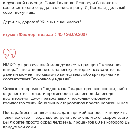
и духовной помощи. Само Таинство Исповеди благодатью
коснется твоего сердца, залечивая рану. И, Бог даст, дельный
совет получишь...
Держись, дорогая! Жизнь не кончилась!
игумен Феодор, возраст: 45 / 26.09.2007
ИМХО, у православной молодежи есть принцип "включения
игнора" - по отношению к человеку, который, как кажется на
данный момент, по каким-то качествам либо критериям не
соответствует "духовному идеалу".
Сказать же прямо о "недостатках" характера, внешности, либо
еще чего-то - отчасти противоречит основной Заповеди,
противоречит Духу православия - поскольку огромное
количество таких банальных стереотипов просто навязаны нам.
Постарайтесь ненавязчиво задать прямой вопрос - и получить
такой же ответ - ведь две встречи это очень мало, скорее всего
Вы любите просто образ человека, процентов 80 из которого Вы
придумали сами.