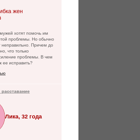
ибка жен
в
ужей хотят помочь им
этой проблемы. Но обычно
т неправильно. Причем до
но, что только
силение проблемы. В чем
к ее исправить?
тью
 расставание
Лика, 32 года