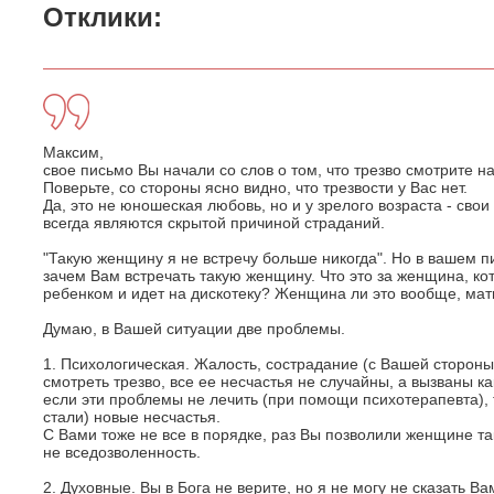
Отклики:
Максим,
свое письмо Вы начали со слов о том, что трезво смотрите н
Поверьте, со стороны ясно видно, что трезвости у Вас нет.
Да, это не юношеская любовь, но и у зрелого возраста - сво
всегда являются скрытой причиной страданий.
"Такую женщину я не встречу больше никогда". Но в вашем пи
зачем Вам встречать такую женщину. Что это за женщина, ко
ребенком и идет на дискотеку? Женщина ли это вообще, мат
Думаю, в Вашей ситуации две проблемы.
1. Психологическая. Жалость, сострадание (с Вашей стороны)
смотреть трезво, все ее несчастья не случайны, а вызваны к
если эти проблемы не лечить (при помощи психотерапевта), 
стали) новые несчастья.
С Вами тоже не все в порядке, раз Вы позволили женщине та
не вседозволенность.
2. Духовные. Вы в Бога не верите, но я не могу не сказать Ва