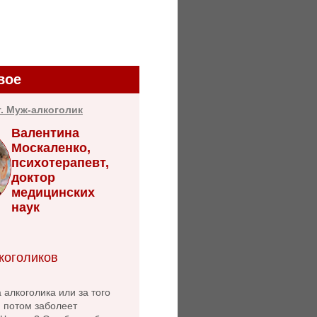
вое
т. Муж-алкоголик
Валентина
Москаленко,
психотерапевт,
доктор
медицинских
наук
коголиков
 алкоголика или за того
й потом заболеет