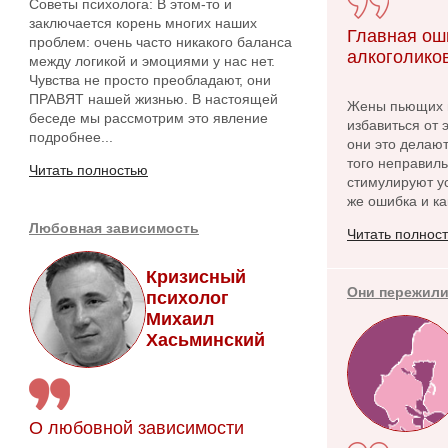
Советы психолога: В этом-то и
заключается корень многих наших
Главная ош
проблем: очень часто никакого баланса
алкоголико
между логикой и эмоциями у нас нет.
Чувства не просто преобладают, они
ПРАВЯТ нашей жизнью. В настоящей
Жены пьющих м
беседе мы рассмотрим это явление
избавиться от 
подробнее...
они это делаю
того неправиль
Читать полностью
стимулируют у
же ошибка и ка
Любовная зависимость
Читать полнос
Кризисный
Они пережили
психолог
Михаил
Хасьминский
О любовной зависимости