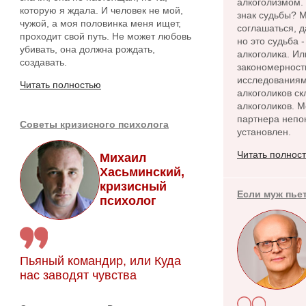
алкоголизмом.
которую я ждала. И человек не мой,
знак судьбы? 
чужой, а моя половинка меня ищет,
соглашаться, 
проходит свой путь. Не может любовь
но это судьба 
убивать, она должна рождать,
алкоголика. Ил
создавать.
закономерност
исследованиям
Читать полностью
алкоголиков ск
алкоголиков. 
партнера непо
Советы кризисного психолога
установлен.
Читать полнос
Михаил
Хасьминский,
кризисный
Если муж пье
психолог
Пьяный командир, или Куда
нас заводят чувства