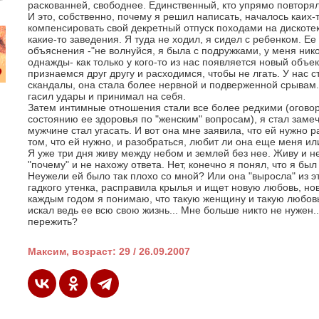
раскованней, свободнее. Единственный, кто упрямо повторя
И это, собственно, почему я решил написать, началось каих
компенсировать свой декретный отпуск походами на дискотек
какие-то заведения. Я туда не ходил, я сидел с ребенком. Е
объяснения -"не волнуйся, я была с подружками, у меня нико
однажды- как только у кого-то из нас появляется новый объе
признаемся друг другу и расходимся, чтобы не лгать. У нас с
скандалы, она стала более нервной и подверженной срывам. 
гасил удары и принимал на себя.
Затем интимные отношения стали все более редкими (оговор
состоянию ее здоровья по "женским" вопросам), я стал замеча
мужчине стал угасать. И вот она мне заявила, что ей нужно р
том, что ей нужно, и разобраться, любит ли она еще меня или
Я уже три дня живу между небом и землей без нее. Живу и н
"почему" и не нахожу ответа. Нет, конечно я понял, что я был 
Неужели ей было так плохо со мной? Или она "выросла" из э
гадкого утенка, расправила крылья и ищет новую любовь, нов
каждым годом я понимаю, что такую женщину и такую любовь
искал ведь ее всю свою жизнь... Мне больше никто не нужен...
пережить?
Максим, возраст: 29 / 26.09.2007