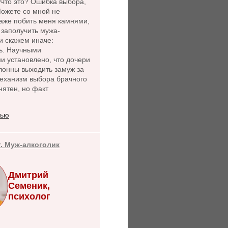
 Что это? Ошибка выбора,
Можете со мной не
даже побить меня камнями,
- заполучить мужа-
и скажем иначе:
ь. Научными
и установлено, что дочери
лонны выходить замуж за
Механизм выбора брачного
нятен, но факт
тью
т. Муж-алкоголик
Дмитрий
Семеник,
психолог