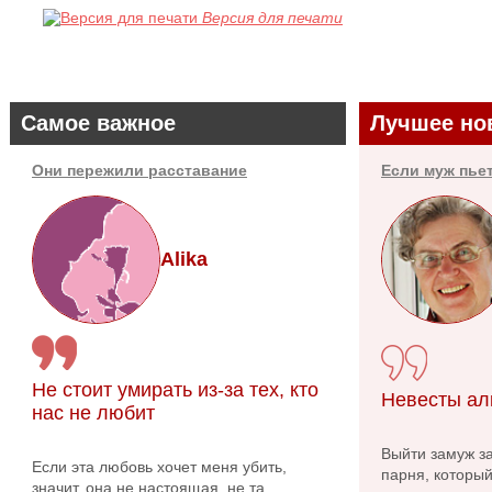
Версия для печати
Самое важное
Лучшее но
Они пережили расставание
Если муж пье
Alika
Не стоит умирать из-за тех, кто
Невесты ал
нас не любит
Выйти замуж за
Если эта любовь хочет меня убить,
парня, которы
значит, она не настоящая, не та,