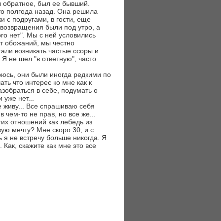
л обратное, был ее бывший.
-то полгода назад. Она решила
и с подругами, в гости, еще
е возвращения были под утро, а
го нет". Мы с ней условились
кт обожаний, мы честно
тали возникать частые ссоры и
Я не шел "в ответную", часто
юсь, они были иногда редкими по
ть что интерес ко мне как к
азобраться в себе, подумать о
 уже нет...
е живу... Все спрашиваю себя
в чем-то не прав, но все же...
тих отношений как лебедь из
ую мечту? Мне скоро 30, и с
 я не встречу больше никогда. Я
 Как, скажите как мне это все