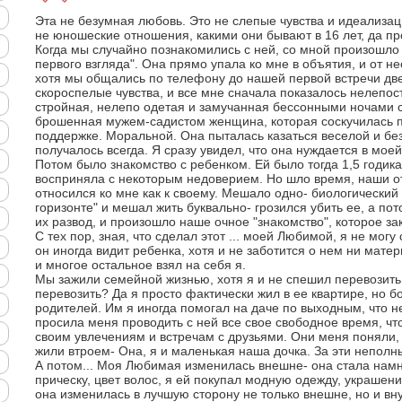
Эта не безумная любовь. Это не слепые чувства и идеализац
не юношеские отношения, какими они бывают в 16 лет, да п
Когда мы случайно познакомились с ней, со мной произошло 
первого взгляда". Она прямо упала ко мне в объятия, и от н
хотя мы общались по телефону до нашей первой встречи две
скороспелые чувства, и все мне сначала показалось нелепос
стройная, нелепо одетая и замучанная бессонными ночами 
брошенная мужем-садистом женщина, которая соскучилась п
поддержке. Моральной. Она пыталась казаться веселой и без
получалось всегда. Я сразу увидел, что она нуждается в мое
Потом было знакомство с ребенком. Ей было тогда 1,5 годик
восприняла с некоторым недоверием. Но шло время, наши о
относился ко мне как к своему. Мешало одно- биологический
горизонте" и мешал жить буквально- грозился убить ее, а пот
их развод, и произошло наше очное "знакомство", которое за
С тех пор, зная, что сделал этот ... моей Любимой, я не могу
он иногда видит ребенка, хотя и не заботится о нем ни матер
и многое остальное взял на себя я.
Мы зажили семейной жизнью, хотя я и не спешил перевозить
перевозить? Да я просто фактически жил в ее квартире, но 
родителей. Им я иногда помогал на даче по выходным, что 
просила меня проводить с ней все свое свободное время, что
своим увлечениям и встречам с друзьями. Они меня поняли, 
жили втроем- Она, я и маленькая наша дочка. За эти неполн
А потом... Моя Любимая изменилась внешне- она стала намн
прическу, цвет волос, я ей покупал модную одежду, украшения
она изменилась в лучшую сторону не только внешне, но и вну