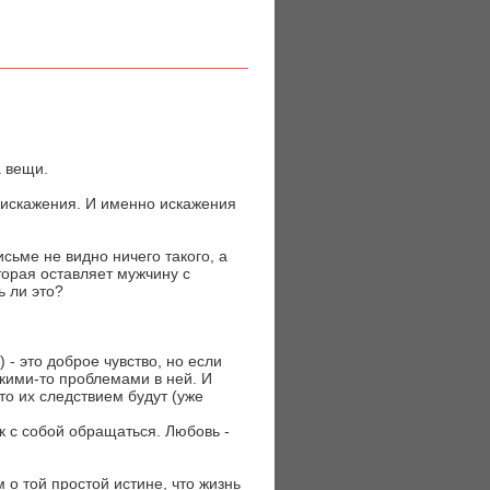
а вещи.
и искажения. И именно искажения
сьме не видно ничего такого, а
торая оставляет мужчину с
ь ли это?
 - это доброе чувство, но если
акими-то проблемами в ней. И
то их следствием будут (уже
к с собой обращаться. Любовь -
м о той простой истине, что жизнь