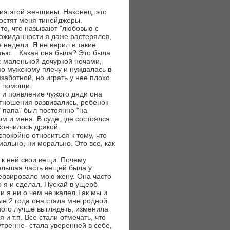
ия этой женщины. Наконец, это
ростят меня тинейджеры.
то, что называют "любовью с
еожиданности я даже растерялся,
 недели. Я не верил в такие
тью... Какая она была? Это была
с маленькой дочуркой ночами,
о мужскому плечу и нуждалась в
заботной, но играть у нее плохо
й помощи.
а и появление чужого дяди она
тношения развивались, ребенок
 "папа" был постоянно "на
ом и меня. В суде, где состоялся
кончилось дракой.
 спокойно относиться к тому, что
иально, ни морально. Это все, как
 к ней свои вещи. Почему
большая часть вещей была у
нервировало мою жену. Она часто
 я и сделал. Пускай в ущерб
и я ни о чем не жалел.Так мы и
ые 2 года она стала мне родной.
ого лучше выглядеть, изменила
 и т.п. Все стали отмечать, что
тренне- стала уверенней в себе,