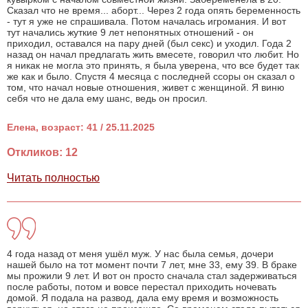
Сказал что не время... аборт... Через 2 года опять беременность
- тут я уже не спрашивала. Потом началась игромания. И вот
тут начались жуткие 9 лет непонятных отношений - он
приходил, оставался на пару дней (был секс) и уходил. Года 2
назад он начал предлагать жить вмесете, говорил что любит. Но
я никак не могла это принять, я была уверена, что все будет так
же как и было. Спустя 4 месяца с последней ссоры он сказал о
том, что начал новые отношения, живет с женщиной. Я виню
себя что не дала ему шанс, ведь он просил.
Елена, возраст: 41 / 25.11.2025
Откликов: 12
Читать полностью
4 года назад от меня ушёл муж. У нас была семья, дочери
нашей было на тот момент почти 7 лет, мне 33, ему 39. В браке
мы прожили 9 лет. И вот он просто сначала стал задерживаться
после работы, потом и вовсе перестал приходить ночевать
домой. Я подала на развод, дала ему время и возможность