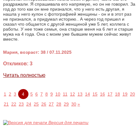
раздражали. Я спрашивала его напрямую, но он не говорил. За
год до того как он мне признался, что у него есть другая, я
нашла у него кулон с фотографией женщины - он и в этот раз
не признался, а придумал историю.. А через год пришел и
сказал что общается с другой женщиной уже 5 лет, коллега с
работы. У нее тоже семья, она старше меня на 6 лет и старше
мужа на 4 года. Oна с моим уже бывшим мужем сейчас живут
вместе.
Мария, возраст: 38 / 07.11.2025
Откликов: 3
Читать полностью
1
2
3
4
5
6
7
8
9
10
11
12
13
14
15
16
17
18
19
20
21
22
23
24
25
26
27
28
29
30
»
Версия для печати