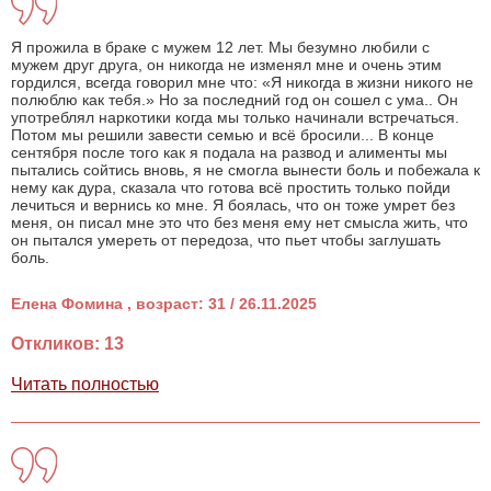
Я прожила в браке с мужем 12 лет. Мы безумно любили с
мужем друг друга, он никогда не изменял мне и очень этим
гордился, всегда говорил мне что: «Я никогда в жизни никого не
полюблю как тебя.» Но за последний год он сошел с ума.. Он
употреблял наркотики когда мы только начинали встречаться.
Потом мы решили завести семью и всё бросили... В конце
сентября после того как я подала на развод и алименты мы
пытались сойтись вновь, я не смогла вынести боль и побежала к
нему как дура, сказала что готова всё простить только пойди
лечиться и вернись ко мне. Я боялась, что он тоже умрет без
меня, он писал мне это что без меня ему нет смысла жить, что
он пытался умереть от передоза, что пьет чтобы заглушать
боль.
Елена Фомина , возраст: 31 / 26.11.2025
Откликов: 13
Читать полностью