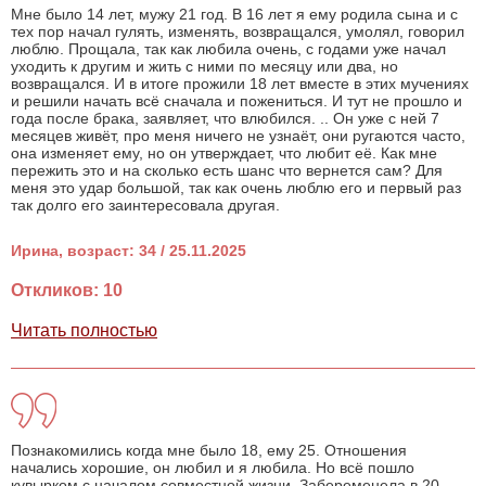
Мне было 14 лет, мужу 21 год. В 16 лет я ему родила сына и с
тех пор начал гулять, изменять, возвращался, умолял, говорил
люблю. Прощала, так как любила очень, с годами уже начал
уходить к другим и жить с ними по месяцу или два, но
возвращался. И в итоге прожили 18 лет вместе в этих мучениях
и решили начать всё сначала и пожениться. И тут не прошло и
года после брака, заявляет, что влюбился. .. Он уже с ней 7
месяцев живёт, про меня ничего не узнаёт, они ругаются часто,
она изменяет ему, но он утверждает, что любит её. Как мне
пережить это и на сколько есть шанс что вернется сам? Для
меня это удар большой, так как очень люблю его и первый раз
так долго его заинтересовала другая.
Ирина, возраст: 34 / 25.11.2025
Откликов: 10
Читать полностью
Познакомились когда мне было 18, ему 25. Отношения
начались хорошие, он любил и я любила. Но всё пошло
кувырком с началом совместной жизни. Забеременела в 20.