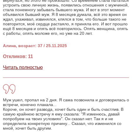
вернуться, но этого не произошло. Со временем стала пытаться
устроить свою личную жизнь, появились отношения с мужчиной,
стала понемногу забывать бывшего мужа. И вот в этот момент
объявился бывший муж. Я 8 месяцев думала, всё это время он
ждал, ухаживал, извинялся, клялся в том, что больше такого не
повторится, моё сердце растаяло, я приняла его. И вот прошло
ещё 8 месяцев и опять всё повторилось. Опять женщина, опять
с работы, опять моложе его, но уже на 20 лет.
Алина, возраст: 37 / 25.11.2025
Откликов: 11
Читать полностью
Муж ушел, пропал на 2 дня. Я сама позвонила и договорилась о
встречи, конечно плакала...
Короче, он хочет развода, хочет быть один и быть счастлив. В
самую крайнюю встречу я ему сказала: "Я изменюсь, давай
попробуем на твоих условиях". Он сказал нет. Так я и не
определила конкретную причину... Сказал, что изменился со
мной, хочет быть другим.