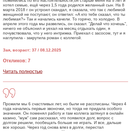
поженились по его настоятельности,он старше меня на 5 лет и
хотел семью, ещё через 1,5 года родился желанный сын. На 8
марта 2018 г он устроил скандал, я сказала, что так с любимой
женщиной не поступают, он ответил: «А кто тебе сказал, что ты
любимая?» Так и начались качели. То горячо, то холодно. В
апреле этого года мы развелись, он сказал: "Делай что хочешь",
ничего не объяснил и уехал на месяц отдыхать один, я
почувствовала, что у него интрижка. Приехал с засосом, тут и я
наглупила - закрутила роман с коллегой.
Зая, возраст: 37 / 08.12.2025
Откликов: 7
Читать полностью
Прожили мы 6 счастливых лет, но были не рассписаны. Через 4
года начались первые звоночки, но тогда не придала особого
значения. Он поменял работу и там коллега затянул в онлайн
казино, "муж" сам рассказал, что появился долг, вопрос с
долгом решили, пообещать больше не играть. И все, дальше
все хорошо. Через год снова влез в долги, перестал