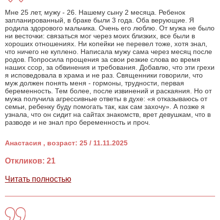
Мне 25 лет, мужу - 26. Нашему сыну 2 месяца. Ребенок
запланированный, в браке были 3 года. Оба верующие. Я
родила здорового мальчика. Очень его люблю. От мужа не было
ни весточки: связаться мог через моих близких, все были в
хороших отношениях. Ни копейки не перевел тоже, хотя знал,
что ничего не куплено. Написала мужу сама через месяц после
родов. Попросила прощения за свои резкие слова во время
наших ссор, за обвинения и требования. Добавлю, что эти грехи
я исповедовала в храма и не раз. Священники говорили, что
муж должен понять меня - гормоны, трудности, первая
беременность. Тем более, после извинений и раскаяния. Но от
мужа получила агрессивные ответы в духе: «я отказываюсь от
семьи, ребенку буду помогать так, как сам захочу». А позже я
узнала, что он сидит на сайтах знакомств, врет девушкам, что в
разводе и не знал про беременность и проч.
Анастасия , возраст: 25 / 11.11.2025
Откликов: 21
Читать полностью