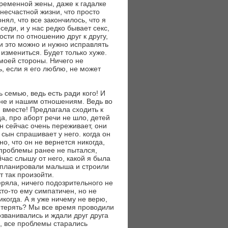
еременной жены, даже к гадалке
 несчастной жизни, что просто
нял, что все закончилось, что я
седи, и у нас редко бывает секс,
ости по отношению друг к другу,
и это можно и нужно исправлять
о измениться. Будет только хуже.
моей стороны. Ничего не
ть, если я его люблю, не может
ь семью, ведь есть ради кого! И
 мне и нашим отношениям. Ведь во
 вместе! Предлагала сходить к
ца, про аборт речи не шло, детей
ын сейчас очень переживает, они
 сын спрашивает у него. когда он
но, что он не вернется никогда,
ь проблемы ранее не пытался,
йчас слышу от него, какой я была
ом планировали малыша и строили
т так произойти.
еряла, ничего подозрительного не
кто-то ему симпатичен, но не
икогда. А я уже ничему не верю,
потерять? Мы все время проводили
озванивались и ждали друг друга
л, все проблемы старались