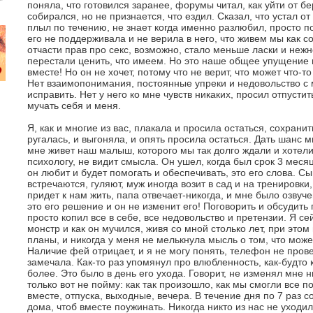
поняла, что готовился заранее, форумы читал, как уйти от б
собирался, но не признается, что ездил. Сказал, что устал от
плыл по течению, не знает когда именно разлюбил, просто по
его не поддерживала и не верила в него, что живем мы как со
отчасти прав про секс, возможно, стало меньше ласки и нежн
перестали ценить, что имеем. Но это наше общее упущение 
вместе! Но он не хочет, потому что не верит, что может что-т
Нет взаимопонимания, постоянные упреки и недовольство с 
исправить. Нет у него ко мне чувств никаких, просил отпусти
мучать себя и меня.
Я, как и многие из вас, плакала и просила остаться, сохранит
ругалась, и выгоняла, и опять просила остаться. Дать шанс
мне живет наш малыш, которого мы так долго ждали и хотели
психологу, не видит смысла. Он ушел, когда был срок 3 меся
он любит и будет помогать и обеспечивать, это его слова. С
встречаются, гуляют, муж иногда возит в сад и на тренировки,
придет к нам жить, папа отвечает-никогда, и мне было озвуче
это его решение и он не изменит его! Поговорить и обсудит
просто копил все в себе, все недовольство и претензии. Я се
монстр и как он мучился, живя со мной столько лет, при эт
планы, и никогда у меня не мелькнула мысль о том, что може
Наличие фей отрицает, и я не могу понять, телефон не пров
замечала. Как-то раз упомянул про влюбленность, как-будто 
более. Это было в день его ухода. Говорит, не изменял мне н
только вот не пойму: как так произошло, как мы смогли все 
вместе, отпуска, выходные, вечера. В течение дня по 7 раз с
дома, чтоб вместе поужинать. Никогда никто из нас не уходи