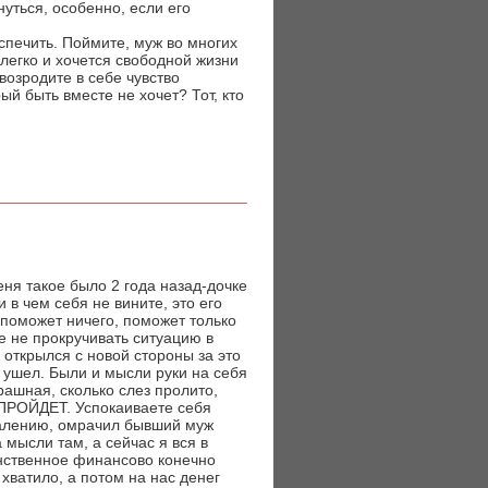
уться, особенно, если его
спечить. Поймите, муж во многих
легко и хочется свободной жизни
возродите в себе чувство
ый быть вместе не хочет? Тот, кто
еня такое было 2 года назад-дочке
 в чем себя не вините, это его
е поможет ничего, поможет только
е не прокручивать ситуацию в
к открылся с новой стороны за это
о ушел. Были и мысли руки на себя
трашная, сколько слез пролито,
О ПРОЙДЕТ. Успокаиваете себя
сожалению, омрачил бывший муж
 мысли там, а сейчас я вся в
инственное финансово конечно
 хватило, а потом на нас денег