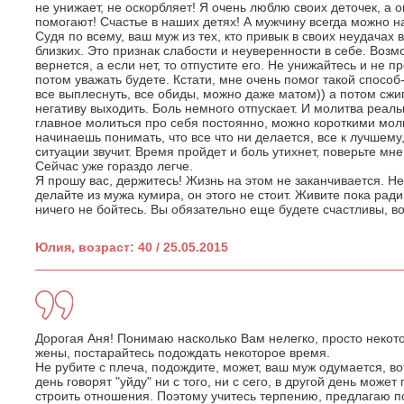
не унижает, не оскорбляет! Я очень люблю своих деточек, а 
помогают! Счастье в наших детях! А мужчину всегда можно н
Судя по всему, ваш муж из тех, кто привык в своих неудачах 
близких. Это признак слабости и неуверенности в себе. Воз
вернется, а если нет, то отпустите его. Не унижайтесь и не 
потом уважать будете. Кстати, мне очень помог такой способ
все выплеснуть, все обиды, можно даже матом)) а потом сжи
негативу выходить. Боль немного отпускает. И молитва реал
главное молиться про себя постоянно, можно короткими мол
начинаешь понимать, что все что ни делается, все к лучшему,
ситуации звучит. Время пройдет и боль утихнет, поверьте мне
Сейчас уже гораздо легче.
Я прошу вас, держитесь! Жизнь на этом не заканчивается. Не
делайте из мужа кумира, он этого не стоит. Живите пока ра
ничего не бойтесь. Вы обязательно еще будете счастливы, вот
Юлия, возраст: 40 / 25.05.2015
Дорогая Аня! Понимаю насколько Вам нелегко, просто некот
жены, постарайтесь подождать некоторое время.
Не рубите с плеча, подождите, может, ваш муж одумается, во
день говорят "уйду" ни с того, ни с сего, в другой день может 
строить отношения. Поэтому учитесь терпению, предлагаю по