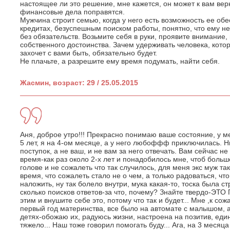
настоящее ли это решение, мне кажется, он может к вам верн
финансовые дела поправятся.
Мужчина строит семью, когда у него есть возможность ее обе
кредитах, безуспешным поиском работы, понятно, что ему не
без обязательств. Возьмите себя в руки, проявите внимание, 
собственного достоинства. Зачем удерживать человека, котор
захочет с вами быть, обязательно будет.
Не плачьте, а разрешите ему время подумать, найти себя.
Жасмин, возраст: 29 / 25.05.2015
Аня, доброе утро!!! Прекрасно понимаю ваше состояние, у м
5 лет, я на 4-ом месяце, а у него любоффф приключилась. Ни
поступок, а не ваш, и не вам за него отвечать. Вам сейчас н
время-как раз около 2-х лет и понадобилось мне, чтоб больш
голове и не сожалеть что так случилось, для меня экс муж та
время, что сожалеть стало не о чем, а только радоваться, чт
наложить, ну так болело внутри, мука какая-то, тоска была с
сколько поисков ответов-за что, почему? Знайте твердо-ЭТ
этим и внушите себе это, потому что так и будет... Мне ,к 
первый год материнства, все было на автомате с малышом, а
детях-обожаю их, радуюсь жизни, настроена на позитив, ед
тяжело... Наш тоже говорил помогать буду... Ага, на 3 месяца