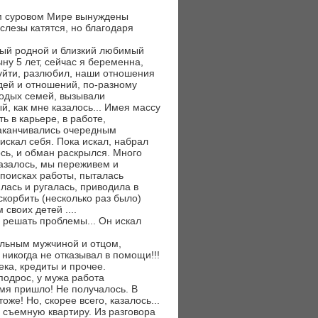
ем суровом Мире вынуждены
 слезы катятся, но благодаря
мый родной и близкий любимый
ыну 5 лет, сейчас я беременна,
 уйти, разлюбил, наши отношения
дей и отношений, по-разному
лодых семей, вызывали
, как мне казалось... Имея массу
ь в карьере, в работе,
заканчивались очередным
 искал себя. Пока искал, набрал
ось, и обман раскрылся. Много
казалось, мы переживем и
 поисках работы, пыталась
илась и ругалась, приводила в
скорбить (несколько раз было)
своих детей ....
у решать проблемы... Он искал
альным мужчиной и отцом,
никогда не отказывал в помощи!!!
ка, кредиты и прочее.
подрос, у мужа работа
мя пришло! Не получалось. В
оже! Но, скорее всего, казалось...
а съемную квартиру. Из разговора