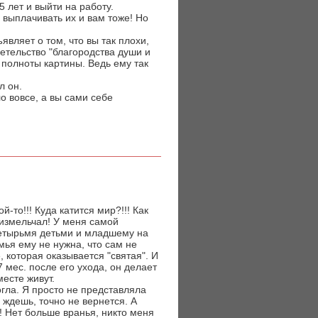
5 лет и выйти на работу.
ь выплачивать их и вам тоже! Но
вляет о том, что вы так плохи,
детельство "благородства души и
 полноты картины. Ведь ему так
л он.
ло вовсе, а вы сами себе
-то!!! Куда катится мир?!!! Как
измельчал! У меня самой
четырьмя детьми и младшему на
емья ему не нужна, что сам не
, которая оказывается "святая". И
 мес. после его ухода, он делает
месте живут.
огла. Я просто не представляла
а ждешь, точно не вернется. А
л! Нет больше вранья, никто меня