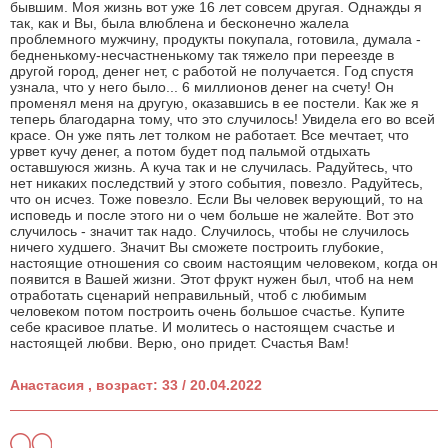
бывшим. Моя жизнь вот уже 16 лет совсем другая. Однажды я
так, как и Вы, была влюблена и бесконечно жалела
проблемного мужчину, продукты покупала, готовила, думала -
бедненькому-несчастненькому так тяжело при переезде в
другой город, денег нет, с работой не получается. Год спустя
узнала, что у него было... 6 миллионов денег на счету! Он
променял меня на другую, оказавшись в ее постели. Как же я
теперь благодарна тому, что это случилось! Увидела его во всей
красе. Он уже пять лет толком не работает. Все мечтает, что
урвет кучу денег, а потом будет под пальмой отдыхать
оставшуюся жизнь. А куча так и не случилась. Радуйтесь, что
нет никаких последствий у этого события, повезло. Радуйтесь,
что он исчез. Тоже повезло. Если Вы человек верующий, то на
исповедь и после этого ни о чем больше не жалейте. Вот это
случилось - значит так надо. Случилось, чтобы не случилось
ничего худшего. Значит Вы сможете построить глубокие,
настоящие отношения со своим настоящим человеком, когда он
появится в Вашей жизни. Этот фрукт нужен был, чтоб на нем
отработать сценарий неправильный, чтоб с любимым
человеком потом построить очень большое счастье. Купите
себе красивое платье. И молитесь о настоящем счастье и
настоящей любви. Верю, оно придет. Счастья Вам!
Анастасия , возраст: 33 / 20.04.2022