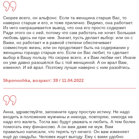
Скорее всего, он альфонс. Если та женщина старше Вас, то
наверно старше и его, и тоже прилично. Видимо, она работает.
Из чего напрашивается вывод, что она его просто содержит.
Ради этого он с ней, потому что сам работать не хочет. Большая
любовь здесь ни при чем. Значит, пусть делает выбор: или он с
Вами, но работает и в равной степени обеспечивает
совместную жизнь; или он продолжает быть на содержании у
женщины гораздо старше его. Если он Вас любит, то сделает
выбор в Вашу пользу. Но скорее всего, и к Вам любви нет. Иначе
он уже давно разошёлся бы с той женщиной. А он врал Вам,
изменял. И ей врал. Поэтому лучше наверно с ним разойтись.
Shponochka, возраст: 39 / 11.04.2022
Анна, здравствуйте, запомните одну простую истину. Не надо
входить в положение мужчины и никогда, повторяю, никогда не
надо его жалеть. Тогла вас будут уважать и любить. А тем более
помогать ему финансово. А он вам даже не муж. Вам
правильно написали, что терять тут нечего. Он вам изменяет
ещё до свадьбы. Человек ищет выгоду. Ему с вами удобно