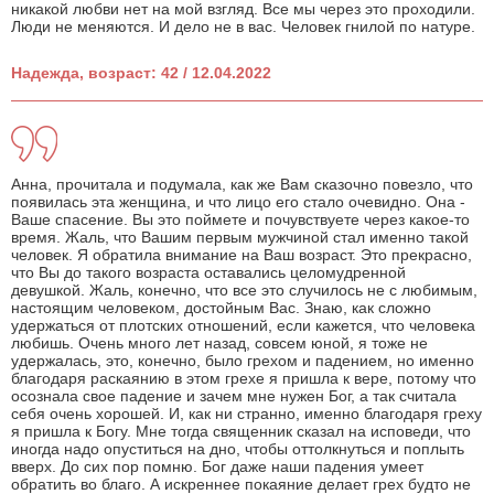
никакой любви нет на мой взгляд. Все мы через это проходили.
Люди не меняются. И дело не в вас. Человек гнилой по натуре.
Надежда, возраст: 42 / 12.04.2022
Анна, прочитала и подумала, как же Вам сказочно повезло, что
появилась эта женщина, и что лицо его стало очевидно. Она -
Ваше спасение. Вы это поймете и почувствуете через какое-то
время. Жаль, что Вашим первым мужчиной стал именно такой
человек. Я обратила внимание на Ваш возраст. Это прекрасно,
что Вы до такого возраста оставались целомудренной
девушкой. Жаль, конечно, что все это случилось не с любимым,
настоящим человеком, достойным Вас. Знаю, как сложно
удержаться от плотских отношений, если кажется, что человека
любишь. Очень много лет назад, совсем юной, я тоже не
удержалась, это, конечно, было грехом и падением, но именно
благодаря раскаянию в этом грехе я пришла к вере, потому что
осознала свое падение и зачем мне нужен Бог, а так считала
себя очень хорошей. И, как ни странно, именно благодаря греху
я пришла к Богу. Мне тогда священник сказал на исповеди, что
иногда надо опуститься на дно, чтобы оттолкнуться и поплыть
вверх. До сих пор помню. Бог даже наши падения умеет
обратить во благо. А искреннее покаяние делает грех будто не