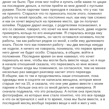
денег не было. При этом мог пойти и купить себе какие-то цацки
на последние деньги, а потом прийти ко мне домой с пустыми
руками. После парочки таких приходов я сказала, что у нас так
не принято. Старался что-то приносить после этого, поменял
работу по моей просьбе, но постоянно ныл, как ему там сложно
и как он хочет вернуться на прежнее место, где он получал
копейки. Подарки дарил иногда, с родителями познакомил, я
его со своими, говорил, что хочет на мне жениться, даже ходили
примерять кольца по его инициативе. Я старалась всегда ему
что-то вкусное приготовить, он часто оставался ночевать после
работы, так как работал рядом со мной, к себе ему далековато
ехать. После того как поменял работу - мы два месяца никуда
не ходили, я ничего не говорила, понимала, что первое время у
него денег не будет особо. Старалась, в общем, войти в
положение. Последнее время он мне намекал, что хочет
переехать ко мне, чтобы мы могли быть вместе чаще, но я еще
в начале отношений сказала, что переезжать ко мне можно
будет только когда мы поженимся, он согласился, тем не менее
несколько раз заводил разговор насчет этого переезда.
В общем, как-то так и продолжались наши отношения, пока
однажды мне в соцсети не написала женщина, которая меня
старше лет на 15, и сказала, что они уже давно вместе с моим
парнем и больше она его со мной делить не намерена. Я
сначала подумала, что это розыгрыш. А потом она прислала
фотографии, из которых мне стало понятно, что это все правда
и что он встречался с ней в то время, пока мы были вместе, а в
последний месяц вообще перевез вещи к ней и жил у нее.