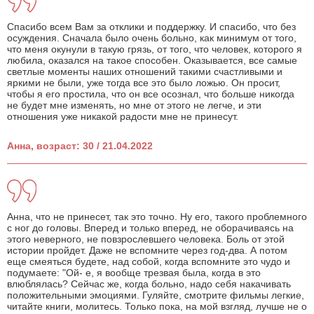
Спасибо всем Вам за отклики и поддержку. И спасибо, что без
осуждения. Сначала было очень больно, как минимум от того,
что меня окунули в такую грязь, от того, что человек, которого я
любила, оказался на такое способен. Оказывается, все самые
светлые моменты наших отношений такими счастливыми и
яркими не были, уже тогда все это было ложью. Он просит,
чтобы я его простила, что он все осознал, что больше никогда
не будет мне изменять, но мне от этого не легче, и эти
отношения уже никакой радости мне не принесут.
Анна, возраст: 30 / 21.04.2022
Анна, что не принесет, так это точно. Ну его, такого проблемного
с ног до головы. Вперед и только вперед, не оборачиваясь на
этого неверного, не повзрослевшего человека. Боль от этой
истории пройдет. Даже не вспомните через год-два. А потом
еще смеяться будете, над собой, когда вспомните это чудо и
подумаете: "Ой- е, я вообще трезвая была, когда в это
влюблялась? Сейчас же, когда больно, надо себя накачивать
положительными эмоциями. Гуляйте, смотрите фильмы легкие,
читайте книги, молитесь. Только пока, на мой взгляд, лучше не о