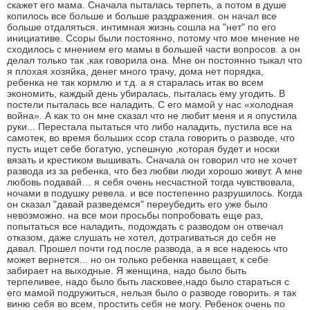
скажет его мама. Сначала пыталась терпеть, а потом в душе
копилось все больше и больше раздражения. он начал все
больше отдаляться. интимная жизнь сошла на "нет" по его
инициативе. Ссоры были постоянно, потому что мое мнение не
сходилось с мнением его мамы в большей части вопросов. а он
делал только так ,как говорила она. Мне он постоянно тыкал что
я плохая хозяйка, денег много трачу, дома нет порядка,
ребенка не так кормлю и т.д. а я старалась итак во всем
экономить, каждый день убиралась, пыталась ему угодить. В
постели пыталась все наладить. С его мамой у нас «холодная
война». А как то он мне сказал что не любит меня и я опустила
руки... Перестала пытаться что либо наладить, пустила все на
самотек, во время больших ссор стала говорить о разводе, что
пусть ищет себе богатую, успешную ,которая будет и носки
вязать и крестиком вышивать. Сначала он говорил что не хочет
развода из за ребенка, что без любви люди хорошо живут. А мне
любовь подавай… я себя очень несчастной тогда чувствовала,
ночами в подушку ревела. и все постепенно разрушилось. Когда
он сказал "давай разведемся" переубедить его уже было
невозможно. на все мои просьбы попробовать еще раз,
попытаться все наладить, подождать с разводом он отвечал
отказом, даже слушать не хотел, дотрагиваться до себя не
давал. Прошел почти год после развода, а я все надеюсь что
может вернется... но он только ребенка навещает, к себе
забирает на выходные. Я женщина, надо было быть
терпеливее, надо было быть ласковее,надо было стараться с
его мамой подружиться, нельзя было о разводе говорить. я так
виню себя во всем, простить себя не могу. Ребенок очень по