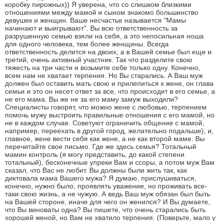
коробку пирожных)) Я уверена, что со слишком близкими
отношениями между мамой и сыном знакомо большинство
девушек и женщин. Ваше несчастье называется "Мамы
начинают и выигрывают". Вы всю ответственность за
разрушенную семью взяли на себя, а это непосильная ноша
для одного человека, тем более женщины. Всегда
ответственность делится на двоих, а в Вашей семье был еще и
третий, очень активный участник. Так что разделите свою
тяжесть на три части и возьмите себе только одну. Конечно,
всем нам не хватает терпения. Но Вы старались. А Ваш муж
должен был оставить мать свою и прилепиться к жене, он глава
семьи и это он несет ответ за все, что происходит в его семье, а
не его мама. Вы же не за его маму замуж выходили?
Специалисты говорят, что можно жене с любовью, терпением
помочь мужу выстроить правильные отношения с его мамой, но
не в каждом случае. Советуют ограничить общение с мамой,
например, переехать в другой город, желательно подальше), и,
главное, жене вести себя как жене, а не как второй маме. Вы
перечитайте свое письмо. Где же здесь семья? Тотальный
мамин контроль (я могу представить, до какой степени
тотальный), бесконечные упреки Вам и ссоры, а потом муж Вам
сказал, что Вас не любит. Вы должны были жить так, как
диктовала мама Вашего мужа? Я думаю, прислушиваться,
конечно, нужно было, проявлять уважение, но проживать все-
таки свою жизнь, а не чужую. А ведь Ваш муж обязан был быть
на Вашей стороне, иначе для чего он женился? И Вы думаете,
что Вы виноваты одна? Вы пишете, что очень старались быть
хорошей женой, но Вам не хватило терпения. (Поверьте, мало у