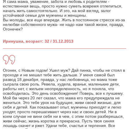
Я сама мама, уважение, забота и любовь к родителям -
естественная вещь, просто нужно суметь вовремя отлепиться,
начать жить самостоятельно. И это, на мой взгляд, залог
устойчивой семьи для мужчины и женщины.
Вы молоды, все еще впереди. Жить в постоянном стрессе из-за
нелюбви собственного мужа- не надо нам такой жизни, правда,
Огонечек?
Иринушка, возраст: 32 / 31.12.2013
Огонек, с Новым годом! Ушел муж? Дай пинка, чтобы не стоял в
проходе и не мешал тебе жить дальше. У меня самой был
развод 18 декабря, правда, у нас любовница, но мама тоже
сыграла свою роль. Ревела, худела, вранье, маленькие дети,
работы нет, с жильем неопределенность, но я поняла, что
освободилась. Это день освобождения! Поверь, все к лучшему.
Мой бм через 20 лет сказал, что мама его предупреждала не
жениться. Это тебе урок на будущее, живи своей жизнью, для
себя и детей. Как показывает опыт, мужчины приходят и легко
уходят, просто перешагивают через нас и своих детей. Ни в
коем случае не вини себя ни в чем, с этим потом разберешься,
живи сейчас, жизнь коротка и прекрасна. Пусть твоя синяя
лошадь скачет и ржет. Удачи тебе, счастья и терпения. Все