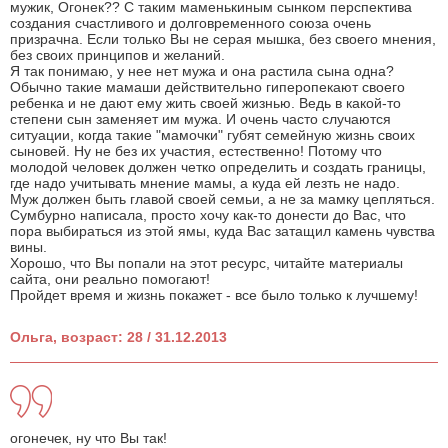
мужик, Огонек?? С таким маменькиным сынком перспектива
создания счастливого и долговременного союза очень
призрачна. Если только Вы не серая мышка, без своего мнения,
без своих принципов и желаний.
Я так понимаю, у нее нет мужа и она растила сына одна?
Обычно такие мамаши действительно гиперопекают своего
ребенка и не дают ему жить своей жизнью. Ведь в какой-то
степени сын заменяет им мужа. И очень часто случаются
ситуации, когда такие "мамочки" губят семейную жизнь своих
сыновей. Ну не без их участия, естественно! Потому что
молодой человек должен четко определить и создать границы,
где надо учитывать мнение мамы, а куда ей лезть не надо.
Муж должен быть главой своей семьи, а не за мамку цепляться.
Сумбурно написала, просто хочу как-то донести до Вас, что
пора выбираться из этой ямы, куда Вас затащил камень чувства
вины.
Хорошо, что Вы попали на этот ресурс, читайте материалы
сайта, они реально помогают!
Пройдет время и жизнь покажет - все было только к лучшему!
Ольга, возраст: 28 / 31.12.2013
огонечек, ну что Вы так!