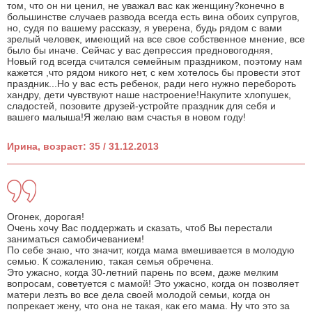
том, что он ни ценил, не уважал вас как женщину?конечно в
большинстве случаев развода всегда есть вина обоих супругов,
но, судя по вашему рассказу, я уверена, будь рядом с вами
зрелый человек, имеющий на все свое собственное мнение, все
было бы иначе. Сейчас у вас депрессия предновогодняя,
Новый год всегда считался семейным праздником, поэтому нам
кажется ,что рядом никого нет, с кем хотелось бы провести этот
праздник...Но у вас есть ребенок, ради него нужно перебороть
хандру, дети чувствуют наше настроение!Накупите хлопушек,
сладостей, позовите друзей-устройте праздник для себя и
вашего малыша!Я желаю вам счастья в новом году!
Ирина, возраст: 35 / 31.12.2013
Огонек, дорогая!
Очень хочу Вас поддержать и сказать, чтоб Вы перестали
заниматься самобичеванием!
По себе знаю, что значит, когда мама вмешивается в молодую
семью. К сожалению, такая семья обречена.
Это ужасно, когда 30-летний парень по всем, даже мелким
вопросам, советуется с мамой! Это ужасно, когда он позволяет
матери лезть во все дела своей молодой семьи, когда он
попрекает жену, что она не такая, как его мама. Ну что это за