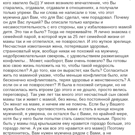
кого хватило бы))) У меня возникло впечатление, что Вы
старались, отдавали, отдавали в отношениях, а получали
только упреки. Вы ни слова не написали о том, что этот
мужчина дал Вам, что для Вас сделал, чем порадовал. Почему
он для Вас лучший? Вы описали только капризы и
несамостоятельность с его стороны, как у избалованного мамой
дитя. Это так и было? Тогда не переживайте. Я лично знакома с
семейной парой, в которой муж за 25 лет семейной жизни от
мамы так и не отлепился, не повзрослел. И это жуткое зрелище.
Несчастная измотанная жена, потерявшая здоровье,
странноватый муж, вообще никак не похожий на мужчину,
недоброжелательная свекровь, с удовольствием разжигающая
конфликты... Может, наоборот, Вам очень повезло? Вы готовы
всю свою жизнь положить на то, чтобы такой недоросль
повзрослел? А до того, как он вырастет, как быть? Согласиться
жить по маминой указке, чтобы меньше конфликтов было, или
бесконечно конфликтовать, теряя здоровье и женственность? А
если он и не повзрослеет? Я была в похожей ситуации, но не
согласилась жить втроем (до этого и не дошло, просто велись
переговоры). Так уже лет так много этот несчастный сын своей
мамы так и живет с мамой, без жены, без постоянной девушки.
Он женат на маме, и ничем им не помочь. Если бы у Вашего
мужа были силы противостоять маме и стать в конце концов
мужчиной, я уверена, он остался бы с Вами, по крайней мере,
хотя бы у него были попытки стать самостоятельным. Просто
быть у мамы под крылышком ему нравится гораздо больше, это
гораздо легче. А уж как все это нравится его маме)) Поэтому
встряхнитесь, Вам нужен мужчина рядом с Вами, а не