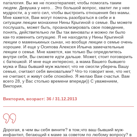
паталогия. Вы же не психотерапевт, чтобы помогать таким
людям. Девушка у него... Это большой вопрос, хватит ли у нее
мудрости, а у него сил, чтобы выстроить отношения без мамы.
Мне кажется, Вам могут помочь разобраться в себе и в
ситуации лекции монахини Нины Крыгиной о семье. Вы можете
послушать, может быть, проанализировать свое поведение,
понять, действительно ли Вы так виноваты и можно ли было
как-то изменить ситуацию. Я не находила у Нины Крыгиной
лекции о маменькиных сынах, но вообще лекции о семье очень
хорошие. И еще у Осипова Алексея Ильича замечательные
лекции о семье. Мне кажется, как только Вы определитесь
внутри себя, Вы сможете идти дальше. Может, стоит поговорить
с батюшкой. И мне еще интересно, а мама Вашего бывшего
мужа и Ваш бывший муж жалеют, что не смогли уберечь Вашу
семью, считают себя виноватыми? Что-то говорит мне, что нет,
не считают, и живут себе спокойно. Я желаю Вам счастья. Вам
всего 28, у Вас столько времени впереди)) С уважением,
Виктория.
Виктория, возраст: 36 / 31.12.2013
Дорогая, в чем вы себя вините? в том,что ваш бывший муж-
инфантил, бегающий к маме за советом по любому вопросу? в