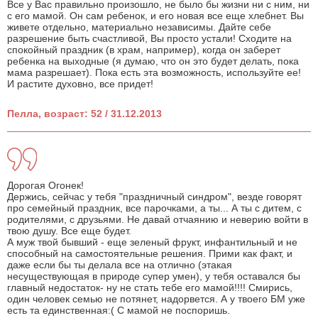
Все у Вас правильно произошло, не было бы жизни ни с ним, ни
с его мамой. Он сам ребенок, и его новая все еще хлебнет. Вы
живете отдельно, материально независимы. Дайте себе
разрешение быть счастливой, Вы просто устали! Сходите на
спокойный праздник (в храм, например), когда он заберет
ребенка на выходные (я думаю, что он это будет делать, пока
мама разрешает). Пока есть эта возможность, используйте ее!
И растите духовно, все придет!
Пелла, возраст: 52 / 31.12.2013
Дорогая Огонек!
Держись, сейчас у тебя "праздничный синдром", везде говорят
про семейный праздник, все парочками, а ты... А ты с дитем, с
родителями, с друзьями. Не давай отчаянию и неверию войти в
твою душу. Все еще будет.
А муж твой бывший - еще зеленый фрукт, инфантильный и не
способный на самостоятельные решения. Прими как факт, и
даже если бы ты делала все на отлично (этакая
несуществующая в природе супер умен), у тебя оставался бы
главный недостаток- ну не стать тебе его мамой!!!! Смирись,
один человек семью не потянет, надорвется. А у твоего БМ уже
есть та единственная:( С мамой не поспоришь.