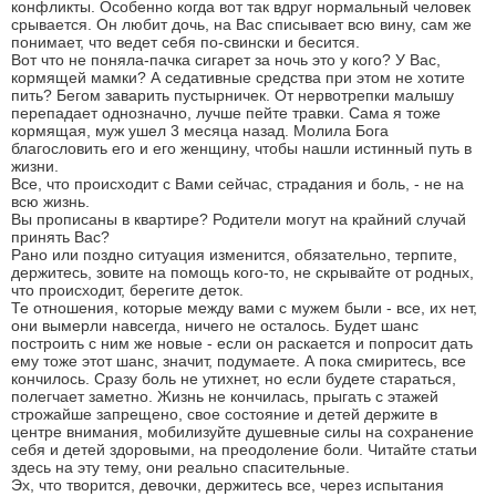
конфликты. Особенно когда вот так вдруг нормальный человек
срывается. Он любит дочь, на Вас списывает всю вину, сам же
понимает, что ведет себя по-свински и бесится.
Вот что не поняла-пачка сигарет за ночь это у кого? У Вас,
кормящей мамки? А седативные средства при этом не хотите
пить? Бегом заварить пустырничек. От нервотрепки малышу
перепадает однозначно, лучше пейте травки. Сама я тоже
кормящая, муж ушел 3 месяца назад. Молила Бога
благословить его и его женщину, чтобы нашли истинный путь в
жизни.
Все, что происходит с Вами сейчас, страдания и боль, - не на
всю жизнь.
Вы прописаны в квартире? Родители могут на крайний случай
принять Вас?
Рано или поздно ситуация изменится, обязательно, терпите,
держитесь, зовите на помощь кого-то, не скрывайте от родных,
что происходит, берегите деток.
Те отношения, которые между вами с мужем были - все, их нет,
они вымерли навсегда, ничего не осталось. Будет шанс
построить с ним же новые - если он раскается и попросит дать
ему тоже этот шанс, значит, подумаете. А пока смиритесь, все
кончилось. Сразу боль не утихнет, но если будете стараться,
полегчает заметно. Жизнь не кончилась, прыгать с этажей
строжайше запрещено, свое состояние и детей держите в
центре внимания, мобилизуйте душевные силы на сохранение
себя и детей здоровыми, на преодоление боли. Читайте статьи
здесь на эту тему, они реально спасительные.
Эх, что творится, девочки, держитесь все, через испытания