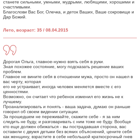
станете сильными, умными, мудрыми, любящими, хорошими и
счастливыми.
Благослови Вас Бог, Олечка, и деток Ваших, Ваше сокровище и
Дар Божий.
Лето, возраст: 35 / 08.04.2015
Дорогая Ольга, главное-нужно взять себя в руки.
Зная похожее состояние, могу подсказать решение ваших
проблем.
Главное не вините себя в отношении мужа, просто он нашел в
вас черту, которая
его не устраивает, иногда человек меняется вместе с его
ценностями.
Возможно, он считает что ребенок изменил его жизнь не к
лучшему.
Проанализировать и понять - ваша задача, думаю он раньше
говорил об своем видении ситуации.
За прошедшем не переживайте, скажите себе - я за ним
следить не буду, и разговаривать с ним тоже не буду. Вообще
кто еще должен обижаться - вы пострадавшая сторона, вас
оставили с двумя детьми без всяких объяснений, цените себя
как женщину, взрастите в себе небольшой краткосрочный гнев