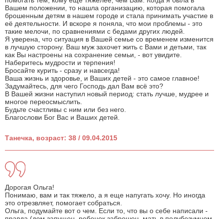
помогать тем, кому ещё тяжелее, чем Вам. Когда я была в
Вашем положении, то нашла организацию, которая помогала
брошенным детям в нашем городе и стала принимать участие в
её деятельности. И вскоре я поняла, что мои проблемы - это
такие мелочи, по сравнениями с бедами других людей.
Я уверена, что ситуация в Вашей семье со временем изменится
в лучшую сторону. Ваш муж захочет жить с Вами и детьми, так
как Вы настроены на сохранение семьи, - вот увидите.
Наберитесь мудрости и терпения!
Бросайте курить - сразу и навсегда!
Ваша жизнь и здоровье, и Ваших детей - это самое главное!
Задумайтесь, для чего Господь дал Вам всё это?
В Вашей жизни наступил новый период: стать лучше, мудрее и
многое переосмыслить.
Будьте счастливы с ним или без него.
Благослови Бог Вас и Ваших детей.
Танечка, возраст: 38 / 09.04.2015
Дорогая Ольга!
Понимаю, вам и так тяжело, а я еще напугать хочу. Но иногда
это отрезвляет, помогает собраться.
Ольга, подумайте вот о чем. Если то, что вы о себе написали -
правда (дом запущен, ребенок заброшен, мать в полубезумном