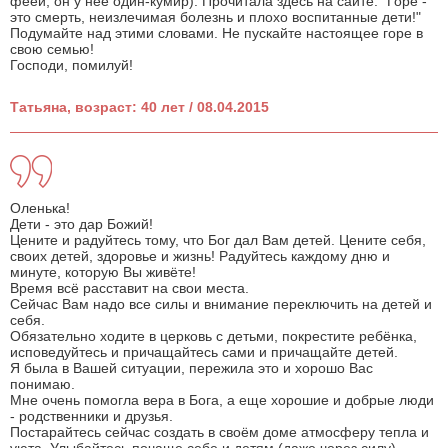
феей, он у нее один-кумир). Прочитала здесь на сайте: "Горе -
это смерть, неизлечимая болезнь и плохо воспитанные дети!"
Подумайте над этими словами. Не пускайте настоящее горе в
свою семью!
Господи, помилуй!
Татьяна, возраст: 40 лет / 08.04.2015
Оленька!
Дети - это дар Божий!
Цените и радуйтесь тому, что Бог дал Вам детей. Цените себя,
своих детей, здоровье и жизнь! Радуйтесь каждому дню и
минуте, которую Вы живёте!
Время всё расставит на свои места.
Сейчас Вам надо все силы и внимание переключить на детей и
себя.
Обязательно ходите в церковь с детьми, покрестите ребёнка,
исповедуйтесь и причащайтесь сами и причащайте детей.
Я была в Вашей ситуации, пережила это и хорошо Вас
понимаю.
Мне очень помогла вера в Бога, а еще хорошие и добрые люди
- родственники и друзья.
Постарайтесь сейчас создать в своём доме атмосферу тепла и