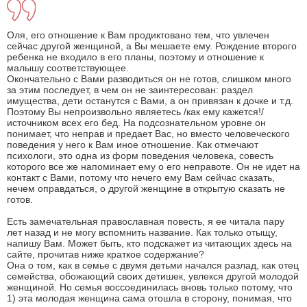
Оля, его отношение к Вам продиктовано тем, что увлечен
сейчас другой женщиной, а Вы мешаете ему. Рождение второго
ребенка не входило в его планы, поэтому и отношение к
малышу соответствующее.
Окончательно с Вами разводиться он не готов, слишком много
за этим последует, в чем он не заинтересован: раздел
имущества, дети останутся с Вами, а он привязан к дочке и т.д.
Поэтому Вы непроизвольно являетесь /как ему кажется!/
источником всех его бед. На подсознательном уровне он
понимает, что неправ и предает Вас, но вместо человеческого
поведения у него к Вам иное отношение. Как отмечают
психологи, это одна из форм поведения человека, совесть
которого все же напоминает ему о его неправоте. Он не идет на
контакт с Вами, потому что нечего ему Вам сейчас сказать,
нечем оправдаться, о другой женщине в открытую сказать не
готов.
Есть замечательная православная повесть, я ее читала пару
лет назад и не могу вспомнить название. Как только отыщу,
напишу Вам. Может быть, кто подскажет из читающих здесь на
сайте, прочитав ниже краткое содержание?
Она о том, как в семье с двумя детьми начался разлад, как отец
семейства, обожающий своих детишек, увлекся другой молодой
женщиной. Но семья воссоединилась вновь только потому, что
1) эта молодая женщина сама отошла в сторону, понимая, что