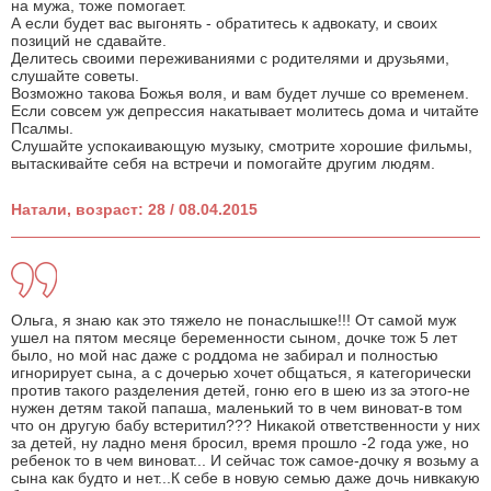
на мужа, тоже помогает.
А если будет вас выгонять - обратитесь к адвокату, и своих
позиций не сдавайте.
Делитесь своими переживаниями с родителями и друзьями,
слушайте советы.
Возможно такова Божья воля, и вам будет лучше со временем.
Если совсем уж депрессия накатывает молитесь дома и читайте
Псалмы.
Слушайте успокаивающую музыку, смотрите хорошие фильмы,
вытаскивайте себя на встречи и помогайте другим людям.
Натали, возраст: 28 / 08.04.2015
Ольга, я знаю как это тяжело не понаслышке!!! От самой муж
ушел на пятом месяце беременности сыном, дочке тож 5 лет
было, но мой нас даже с роддома не забирал и полностью
игнорирует сына, а с дочерью хочет общаться, я категорически
против такого разделения детей, гоню его в шею из за этого-не
нужен детям такой папаша, маленький то в чем виноват-в том
что он другую бабу встеритил??? Никакой ответственности у них
за детей, ну ладно меня бросил, время прошло -2 года уже, но
ребенок то в чем виноват... И сейчас тож самое-дочку я возьму а
сына как будто и нет...К себе в новую семью даже дочь нивкакую