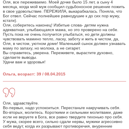
Оля, все переживаемо. Моей дочке было 15 лет, а сыну 4
месяца, когда мой муж сообщил судьбоносное решение пожить
в свое удовольствие. ПЕРЕЖИЛА, выкарабкалась. Поняла, что
Бог отвел. Сейчас полнейшее равнодушие к до сих пор мужу,
кстати).
Оля, соберитесь наконец! Избитые слова- детям нужна
адекватная, улыбающаяся мама, но это проверено на себе.
Пусть пока не очень получится улыбаться, но дети должны
чувствовать мамино тепло, ласку, заботу и жить в чистом, да,
Оля, в чистом, уютном доме! Маленький сынок должен узнавать
маму по запаху, но молока, а не сигарет.
Вы справитесь, уверена. Переживете, вырастите духовно,
сделаете выводы.
Удачи вам и здоровья!
Ольга, возраст: 39 / 08.04.2015
Оля, здравствуйте.
Во-первых, надо успокоиться. Перестаньте накручивать себя.
Во-вторых, молитесь. Короткими и сильными молитвами, даже
если не веруете в Бога, все равно твердите тихонько про себя.
У мужа, скорее всего, сильно сдали нервы, мужики агрессивно
себя ведут, когда их разрывают противоречия, внуренние