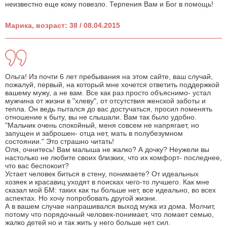
неизвестно еще кому повезло. Терпения Вам и Бог в помощь!
Марика, возраст: 38 / 08.04.2015
Ольга! Из почти 6 лет пребывания на этом сайте, ваш случай,
пожалуй, первый, на который мне хочется ответить поддержкой
вашему мужу, а не вам. Все как раз просто объяснимо- устал
мужчина от жизни в "хлеву", от отсутствия женской заботы и
тепла. Он ведь пытался до вас достучаться, просил поменять
отношение к быту, вы не слышали. Вам так было удобно.
"Мальчик очень спокойный, меня совсем не напрягает, но
запущен и заброшен- отца нет, мать в полубезумном
состоянии." Это страшно читать!
Оля, очнитесь! Вам малыша не жалко? А дочку? Неужели вы
настолько не любите своих близких, что их комфорт- последнее,
что вас беспокоит?
Устает человек биться в стену, понимаете? От идеальных
хозяек и красавиц уходят в поисках чего-то лучшего. Как мне
сказал мой БМ: таких как ты больше нет, все идеально, во всех
аспектах. Но хочу попробовать другой жизни.
А в вашем случае напрашивался выход мужа из дома. Молчит,
потому что порядочный человек-понимает, что ломает семью,
жалко детей но и так жить у него больше нет сил.