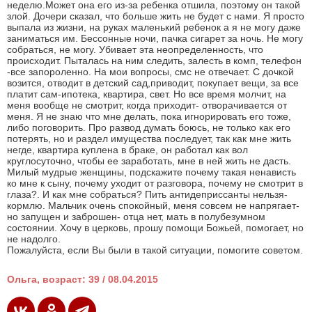
неделю.Может она его из-за ребенка отшила, поэтому он такой
злой. Дочери сказал, что больше жить не будет с нами. Я просто
выпала из жизни, на руках маленький ребенок а я не могу даже
заниматься им. Бессонные ночи, пачка сигарет за ночь. Не могу
собраться, не могу. Убивает эта неопределенность, что
происходит. Пыталась на ним следить, залесть в комп, телефон
-все запороленно. На мои вопросы, смс не отвечает. С дочкой
возится, отводит в детский сад,приводит, покупает вещи, за все
платит сам-ипотека, квартира, свет. Но все время молчит, на
меня вообще не смотрит, когда приходит- отворачивается от
меня. Я не знаю что мне делать, пока игнорировать его тоже,
либо поговорить. Про развод думать боюсь, не только как его
потерять, но и раздел имущества последует, так как мне жить
негде, квартира куплена в браке, он работал как вол
круглосуточно, чтобы ее заработать, мне в ней жить не дасть.
Милый мудрые женщины, подскажите почему такая ненависть
ко мне к сыну, почему уходит от разговора, почему не смотрит в
глаза?. И как мне собраться? Пить антидеприссанты нельзя-
кормлю. Мальчик очень спокойный, меня совсем не напрягает-
но запущен и заброшен- отца нет, мать в полубезумном
состоянии. Хочу в церковь, прошу помощи Божьей, помогает, но
не надолго.
Пожалуйста, если Вы были в такой ситуации, помогите советом.
Ольга, возраст: 39 / 08.04.2015