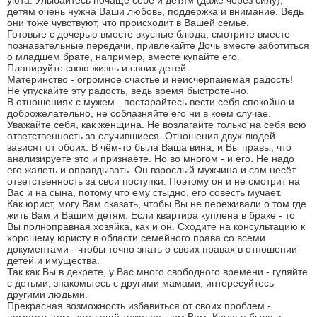
уюта. Улыбайтесь почаще себе и детям (даже через силу),
детям очень нужна Ваши любовь, поддержка и внимание. Ведь
они тоже чувствуют, что происходит в Вашей семье.
Готовьте с дочерью вместе вкусные блюда, смотрите вместе
познавательные передачи, привлекайте Дочь вместе заботиться
о младшем брате, например, вместе купайте его.
Планируйте свою жизнь и своих детей.
Материнство - огромное счастье и неисчерпаиемая радость!
Не упускайте эту радость, ведь время быстротечно.
В отношениях с мужем - постарайтесь вести себя спокойно и
доброжелательно, не соблазняйте его ни в коем случае.
Уважайте себя, как женщина. Не возлагайте только на себя всю
ответственность за случившиеся. Отношения двух людей
зависят от обоих. В чём-то была Ваша вина, и Вы правы, что
анализируете это и признаёте. Но во многом - и его. Не надо
его жалеть и оправдывать. Он взрослый мужчина и сам несёт
ответственность за свои поступки. Поэтому он и не смотрит на
Вас и на сына, потому что ему стыдно, его совесть мучает.
Как юрист, могу Вам сказать, чтобы Вы не переживали о том где
жить Вам и Вашим детям. Если квартира куплена в браке - то
Вы полноправная хозяйка, как и он. Сходите на консультацию к
хорошему юристу в области семейного права со всеми
документами - чтобы точно знать о своих правах в отношении
детей и имущества.
Так как Вы в декрете, у Вас много свободного времени - гуляйте
с детьми, знакомьтесь с другими мамами, интересуйтесь
другими людьми.
Прекрасная возможность избавиться от своих проблем -