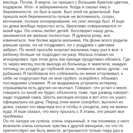
месяца. Потом, 8 марта, он пришел с большим букетом цветом,
подарком. Итог- я забеременела. Когда я сказал ему о
беременности, он был в шоке. Был злой не довольный. Как
пришла моя беременность-лучше не вспоминать, ссоры,
молчание, полное игнорирование, но секс иногда был. И еще
он дома вообще перестал есть, брезгливо отворачивался от
моей еды. Он очень любит детей, боготворит нашу дочь,
занимается ее жизнью полностью. Я думала рожу, все
измениться, тем более ждала мальчика. На фоне всего родила
раньше срока, он не поздравил, но с роддома с цветами
забрал. По моей просьбе искупал мальчика пару раз и все- к
ребенку больше не подходил ни разу. Малыш плакал-он
игнорировал, при этом дочь как прежде продолжал обожать. Где
то через месяц после выхода из больницы я заметила: каждую
пятницу он уходил до глубокой ночи, появился запах духов - на
рубашках.Я пробовала его соблазнить-он меня отталкивал, к
себе не подпускал.Как он мне грубил, оскорблял, обзывал
последними словами. Я не выдержала устроила истерику,
спрашивала есть другая-он молчал. Говорил, что устал о меня,
говорить со мной не будет, объяснять тоже, при развод говорит-
надо подавай сама. Шесть месяцев игнора и вот итог-он ушел,
официально на дачу. Перед этим меня оскорбил, выгонял из
дома, сказал что квартира его и чтобы я уходила, ему не важно
куда. И еше сказал, что могу прыгать с 9 этажа, это решит все
проблемы.
Он по натуре не гулена, очень серьезный, я так понимаю у него
возникли очень сильные чувства к другой женщине, но что-то
препятствует им быть вместе, встречаются только пару раз в