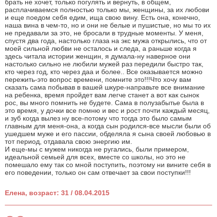
брать не хочет, только погулять и вернуть, в общем,
расплачиваемся полностью только мы, женщины, за их любови
и еще поедом себя едим, ища свою вину. Есть она, конечно,
наша вина в чем-то, но и они не белые и пушистые, но мы то их
не предавали за это, не бросали в трудные моменты. У меня,
спустя два года, настолько глаза на экс мужа открылись, что от
моей сильной любви не осталось и следа, а раньше когда я
здесь читала истории женщин, я думала-ну наверное они
настолько сильно не любили мужей раз передили быстро так,
кто через год, кто через даа и более.. Все оказывается можно
пережить-это вопрос времени, помните это!!!Что хочу вам
сказать сама побывав в вашей шкуре-направьте все внимание
на ребенка, время пройдет вам легче станет а вот как сынок
рос, вы много помнить не будете. Сама в полузабытье была в
это время, у дочки все помню и вес и рост почти каждый месяц,
и зуб когда вылез ну все-потому что тогда это было самым
главным для меня-она, а когда сын родился-все мысли были об
ушедшем муже и его пассии, обделяла я сына своей любовью в
тот период, отдавала свою энергию им.
И еще-мы с мужем никогда не ругались, были примером,
идеальной семьей для всех, вместе со школы, но это не
помешало ему так со мной поступить, поэтому ни вините себя в
его поведении, только он сам отвечает за свои поступки!!!
Елена, возраст: 31 / 08.04.2015