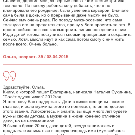
Спасибо, дорогие мои, за верные слова. Чем жестче критика,
тем легче. По поводу ребенка хочу добавить, что я не
планировала его рождение, была увлечена карьерой. Вначале
сама была в шоке, но о прерывании даже мысли не было.
Сейчас ему очень рада. По поводу мужа-осознаю, что сама
толкнула его на предательство, прошу у Бога простить за это. Я
просто сейчас не знаю как выстроить линию поведения с ним.
Ради детей готова поступиться своими принципами и сохранить
семью. Хотя, мысли идут, а как сама потом смогу с ним жить
после всего. Очень больно.
Ольга, возраст: 39 / 08.04.2015
Здравствуйте, Ольга.
Книгу, о которой пишет Екатерина, написала Наталия Сухинина,
"Полёт одуванчиков" 2012год.
Я тоже хочу Вас поддержать. Дети в жизни женщины - самое
главное, и если мужчина этого не понимает, то он не достоин
этого звания. Успокойтесь, и знайте, вы еще много лет будете
нужны своим деткам, а мужчина в жизни конечно отличное
дело, но не незаменимое.
Я была в браке 20 лет, двое детей, всегда занималась и
продолжаю заниматься в первую очередь ими (муж сейчас с