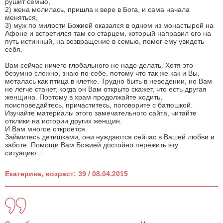
рушит семью,
2) жена молилась, пришла к вере в Бога, и сама начала
меняться,
3) муж по милости Божией оказался в одном из монастырей на
Афоне и встретился там со старцем, который направил его на
путь истинный, на возвращение в семью, помог ему увидеть
себя.
Вам сейчас ничего глобального не надо делать. Хотя это
безумно сложно, знаю по себе, потому что так же как и Вы,
металась как птица в клетке. Трудно быть в неведении, но Вам
не легче станет, когда он Вам открыто скажет, что есть другая
женщина. Поэтому в храм продолжайте ходить,
поисповедайтесь, причаститесь, поговорите с батюшкой.
Изучайте материалы этого замечательного сайта, читайте
отклики на истории других женщин.
И Вам многое откроется.
Займитесь детишками, они нуждаются сейчас в Вашей любви и
заботе. Помощи Вам Божией достойно пережить эту
ситуацию…
Екатерина, возраст: 39 / 08.04.2015