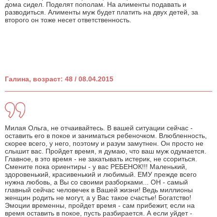
дома сидел. Поделят пополам. На алименты подавать и
разводиться. Алименты муж будет платить на двух детей, за
второго он тоже несет ответственность.
Галина, возраст: 48 / 08.04.2015
Милая Ольга, не отчаивайтесь. В вашей ситуации сейчас -
оставить его в покое и заниматься ребеночком. Влюбленность,
скорее всего, у него, поэтому и разум замутнен. Он просто не
слышит вас. Пройдет время, я думаю, что ваш муж одумается.
Главное, в это время - не закатывать истерик, не ссориться.
Смените пока ориентиры - у вас РЕБЕНОК!!! Маленький,
здоровенький, красивенький и любимый. ЕМУ прежде всего
нужна любовь, а Вы со своими разборками... ОН - самый
главный сейчас человечек в Вашей жизни! Ведь миллионы
женщин родить не могут, а у Вас такое счастье! Богатство!
Эмоции временны, пройдет время - сам прибежит, если на
время оставить в покое, пусть разбирается. А если уйдет -