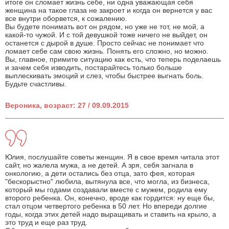
итоге он сломает жизнь себе, ни одна уважающая себя
женщина на такое глаза не закроет и когда он вернется у вас
все внутри оборвется, к сожалению.
Вы будете понимать вот он рядом, но уже не тот, не мой, а
какой-то чужой. И с той девушкой тоже ничего не выйдет, он
останется с дырой в душе. Просто сейчас не понимает что
ломает себе сам свою жизнь. Понять его сложно, но можно.
Вы, главное, примите ситуацию как есть, что теперь поделаешь
и зачем себя изводить, постарайтесь только больше
выплескивать эмоций и слез, чтобы быстрее выгнать боль.
Будьте счастливы.
Вероника, возраст: 27 / 09.09.2015
Юлия, послушайте советы женщин. Я в свое время читала этот
сайт, но жалела мужа, а не детей. А зря, себя загнала в
онкологию, а дети остались без отца, зато фея, которая
"бескорыстно" любила, вытянула все, что могла, из бизнеса,
который мы годами создавали вместе с мужем, родила ему
второго ребенка. Он, конечно, вроде как гордится: ну еще бы,
стал отцом четвертого ребенка в 50 лет. Но впереди долгие
годы, когда этих детей надо выращивать и ставить на крыло, а
это труд и еще раз труд.