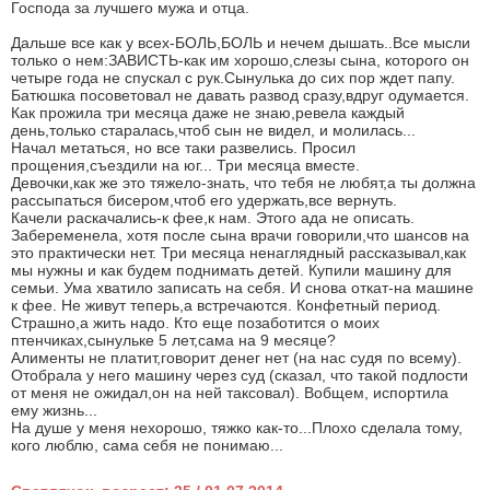
Господа за лучшего мужа и отца.
Дальше все как у всех-БОЛЬ,БОЛЬ и нечем дышать..Все мысли
только о нем:ЗАВИСТЬ-как им хорошо,слезы сына, которого он
четыре года не спускал с рук.Сынулька до сих пор ждет папу.
Батюшка посоветовал не давать развод сразу,вдруг одумается.
Как прожила три месяца даже не знаю,ревела каждый
день,только старалась,чтоб сын не видел, и молилась...
Начал метаться, но все таки развелись. Просил
прощения,съездили на юг... Три месяца вместе.
Девочки,как же это тяжело-знать, что тебя не любят,а ты должна
рассыпаться бисером,чтоб его удержать,все вернуть.
Качели раскачались-к фее,к нам. Этого ада не описать.
Забеременела, хотя после сына врачи говорили,что шансов на
это практически нет. Три месяца ненаглядный рассказывал,как
мы нужны и как будем поднимать детей. Купили машину для
семьи. Ума хватило записать на себя. И снова откат-на машине
к фее. Не живут теперь,а встречаются. Конфетный период.
Страшно,а жить надо. Кто еще позаботится о моих
птенчиках,сынульке 5 лет,сама на 9 месяце?
Алименты не платит,говорит денег нет (на нас судя по всему).
Отобрала у него машину через суд (сказал, что такой подлости
от меня не ожидал,он на ней таксовал). Вобщем, испортила
ему жизнь...
На душе у меня нехорошо, тяжко как-то...Плохо сделала тому,
кого люблю, сама себя не понимаю...