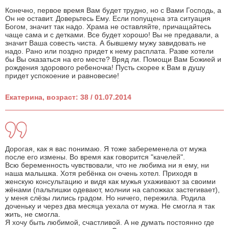
Конечно, первое время Вам будет трудно, но с Вами Господь, а
Он не оставит. Доверьтесь Ему. Если попущена эта ситуация
Богом, значит так надо. Храма не оставляйте, причащайтесь
чаще сама и с детками. Все будет хорошо! Вы не предавали, а
значит Ваша совесть чиста. А бывшему мужу завидовать не
надо. Рано или поздно придет к нему расплата. Разве хотели
бы Вы оказаться на его месте? Вряд ли. Помощи Вам Божией и
рождения здорового ребеночка! Пусть скорее к Вам в душу
придет успокоение и равновесие!
Екатерина, возраст: 38 / 01.07.2014
Дорогая, как я вас понимаю. Я тоже забеременела от мужа
после его измены. Во время как говорится "качелей".
Всю беременность чувствовали, что не любима ни я ему, ни
наша малышка. Хотя ребёнка он очень хотел. Приходя в
женскую консультацию и видя как мужья ухаживают за своими
жёнами (пальтишки одевают, молнии на сапожках застегивает),
у меня слёзы лились градом. Но ничего, пережила. Родила
доченьку и через два месяца уехала от мужа. Не смогла я так
жить, не смогла.
Я хочу быть любимой, счастливой. А не думать постоянно где