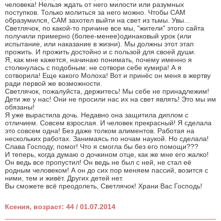
человека! Нельзя ждать от него милости или разумных
поступков. Только молиться за него можно. Чтобы САМ
образумился, САМ захотел выйти на свет из тьмы. Увы...
Светлячок, по какой-то причине все мы, "жители" этого сайта
получили примерно (более-менее)одинаковый урок (или
испытание, или наказание в жизни). Мы должны этот этап
прожить. И прожить достойно и с пользой для своей души.
Я, как мне кажется, начинаю понимать, почему именно я
столкнулась с подобным: не сотвори себе кумира! А я
сотворила! Еще какого Молоха! Вот и принёс он меня в жертву
ради первой же возможности.
Светлячок, пожалуйста, держитесь! Мы себе не принадлежим!
Дети же у нас! Они не просили нас их на свет являть! Это мы им
обязаны!
Я уже вырастила дочь. Недавно она защитила диплом с
отличием. Совсем взрослая. И человек прекрасный! Я сделала
это совсем одна! Без даже толком алиментов. Работая на
нескольких работах. Занимаясь по ночам наукой. Но сделала!
Слава Господу, помог! Что я смогла бы без его помощи???
И теперь, когда думаю о дочкином отце, как же мне его жалко!
Он ведь все пропустил! Он ведь не был с ней, не стал её
родным человеком! А он до сих пор меняем пассий, возится с
ними, тем и живёт. Других детей нет.
Вы сможете всё преодолеть, Светлячок! Храни Вас Господь!
Ксения, возраст: 44 / 01.07.2014