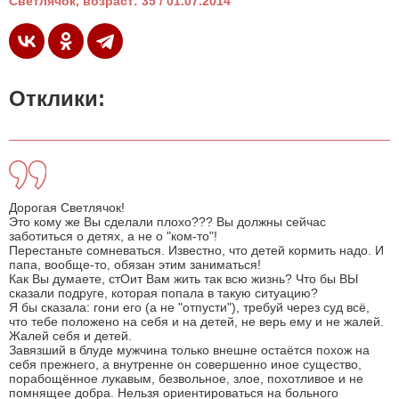
Светлячок, возраст: 35 / 01.07.2014
Отклики:
Дорогая Светлячок!
Это кому же Вы сделали плохо??? Вы должны сейчас
заботиться о детях, а не о "ком-то"!
Перестаньте сомневаться. Известно, что детей кормить надо. И
папа, вообще-то, обязан этим заниматься!
Как Вы думаете, стОит Вам жить так всю жизнь? Что бы ВЫ
сказали подруге, которая попала в такую ситуацию?
Я бы сказала: гони его (а не "отпусти"), требуй через суд всё,
что тебе положено на себя и на детей, не верь ему и не жалей.
Жалей себя и детей.
Завязший в блуде мужчина только внешне остаётся похож на
себя прежнего, а внутренне он совершенно иное существо,
порабощённое лукавым, безвольное, злое, похотливое и не
помнящее добра. Нельзя ориентироваться на больного