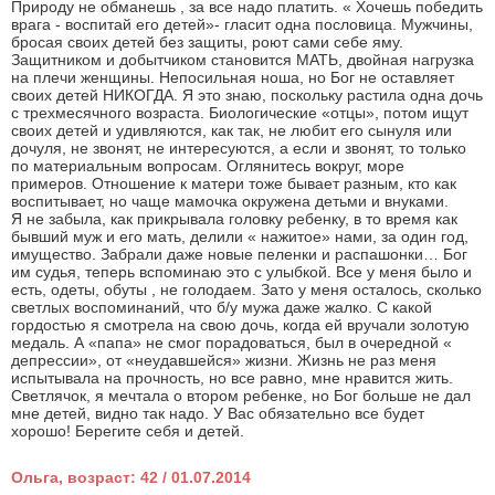
Природу не обманешь , за все надо платить. « Хочешь победить
врага - воспитай его детей»- гласит одна пословица. Мужчины,
бросая своих детей без защиты, роют сами себе яму.
Защитником и добытчиком становится МАТЬ, двойная нагрузка
на плечи женщины. Непосильная ноша, но Бог не оставляет
своих детей НИКОГДА. Я это знаю, поскольку растила одна дочь
с трехмесячного возраста. Биологические «отцы», потом ищут
своих детей и удивляются, как так, не любит его сынуля или
дочуля, не звонят, не интересуются, а если и звонят, то только
по материальным вопросам. Оглянитесь вокруг, море
примеров. Отношение к матери тоже бывает разным, кто как
воспитывает, но чаще мамочка окружена детьми и внуками.
Я не забыла, как прикрывала головку ребенку, в то время как
бывший муж и его мать, делили « нажитое» нами, за один год,
имущество. Забрали даже новые пеленки и распашонки… Бог
им судья, теперь вспоминаю это с улыбкой. Все у меня было и
есть, одеты, обуты , не голодаем. Зато у меня осталось, сколько
светлых воспоминаний, что б/у мужа даже жалко. С какой
гордостью я смотрела на свою дочь, когда ей вручали золотую
медаль. А «папа» не смог порадоваться, был в очередной «
депрессии», от «неудавшейся» жизни. Жизнь не раз меня
испытывала на прочность, но все равно, мне нравится жить.
Светлячок, я мечтала о втором ребенке, но Бог больше не дал
мне детей, видно так надо. У Вас обязательно все будет
хорошо! Берегите себя и детей.
Ольга, возраст: 42 / 01.07.2014