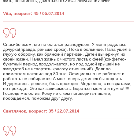
жить, позитивить, двигаться к СЧАСТЛИВОЙ ЖИЗНИ!
Vita, возраст: 45 / 05.07.2014
Спасибо всем, кто не остался равнодушен. У меня родилась
дочурка(правда, раньше срока). Пока в больнице. Папа ушел в
глухую оборону, как брянский партизан. Детей вычеркнул из
своей жизни. Начал жизнь с чистого листа с феей(конфетно-
букетный период продолжается, но под одной крышей не
живут,чтоб не испортить красоту отношений). Долг по
алиментам накопил под 80 тыс. Официально не работает и
работать не собирается.А мне теперь детишек бы поднять.
И держитесь, девочки, боль проходит. Медленно, с возвратами,
но проходит. Это как зависимость. Бороться можно и нужно!!!!!!
Господь милостив. Кому не с кем поговорить-пишите,
пообщаемся, поможем друг другу.
Светлячок, возраст: 35 / 22.07.2014