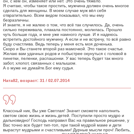
он, с кем он, изменяет или нет. Это очень тяжело.
Я считаю, чтобы такое простить, мужчина должен очень многое
сделать для женщины. В моем случае муж вёл себя
отвратительно. Всем видом показывал, что мы ему
безразличны.
И знаете, я не жалею о том, что всё так случилось. Да, очень
сильно переживала, плакала постоянно, молилась. Прошло
чуть больше года, и мне уже намного лучше. И я надеюсь
встретить достойного мужчину. А если и не встречу, то всё равно
буду счастлива. Ведь теперь у меня есть моя доченька.
Скоро и Вы станете второй раз мамочкой. Это такое счастье.
Желаю вам удачных родов и побыстрее окунуться с головой в
пинетки, пеленки, распашонки. У вас теперь будет так много
забот, хлопот, связанных с малышом.
А о муже не думайте.Бог ему судья.
Ната82, возраст: 31 / 02.07.2014
Классный ник, Вы уже Светлая! Значит сможете наполнить
светом свою жизнь и жизнь детей. Поступили просто мудро и
дальновидно! Господь направил Вас на правильное решение, у
Вас точно все будет тип-топ, при такой мудрой маме и дети
вырастут мудрыми и счастливыми! Дурные мысли проч! Любить,