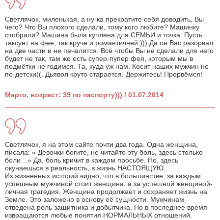
Светлячок, миленькая, а ну-ка прекратите себя доводить, Вы
чего? Что Вы плохого сделали, тому кого любите? Машинку
отобрали? Машина была куплена для СЕМЬИ и точка. Пусть
таксует на фее, так круче и романтичней ))).Да он Вас разорвал
на две части и не печалится. Всё чтобы Вы не сделали для него
будет не так, там же есть супер-пупер фея, которым мы в
подмётки не годимся. Та, куда уж нам. Косит наших мужчин не
по-детски((. Дьявол круто старается. Держитесь! Прорвёмся!
Марго, возраст: 39 по паспорту))) / 01.07.2014
Светлячок, я на этом сайте почти два года. Одна женщина,
писала: « Девочки бегите, не читайте эту боль, здесь столько
боли…» Да, боль кричит в каждом просьбе. Но, здесь
окунаешься в реальность, в жизнь НАСТОЯЩУЮ.
Из жизненных историй видно, что в большинстве, за каждым
успешным мужчиной стоит женщина, а за успешной женщиной-
личная трагедия. Женщина продолжает и сохраняет жизнь на
Земле. Это заложено в основу её сущности. Мужчинам
отведена роль защитника и добытчика. Но в последнее время
извращаются любые понятия НОРМАЛЬНЫХ отношений.