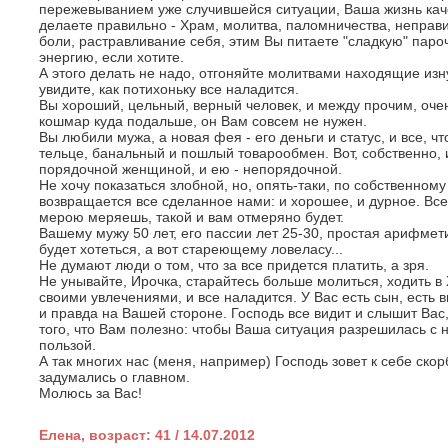
пережевыванием уже случившейся ситуации, Ваша жизнь кач
делаете правильно - Храм, молитва, паломничества, неправ
боли, растравливание себя, этим Вы питаете "сладкую" паро
энергию, если хотите.
А этого делать не надо, отгоняйте молитвами находящие из
увидите, как потихоньку все наладится.
Вы хороший, цельный, верный человек, и между прочим, очен
кошмар куда подальше, он Вам совсем не нужен.
Вы любили мужа, а новая фея - его деньги и статус, и все, чт
тельце, банальный и пошлый товарообмен. Вот, собственно, 
порядочной женщиной, и ею - непорядочной.
Не хочу показаться злобной, но, опять-таки, по собственному
возвращается все сделанное нами: и хорошее, и дурное. Все
мерою меряешь, такой и вам отмеряно будет.
Вашему мужу 50 лет, его пассии лет 25-30, простая арифмети
будет хотеться, а вот стареющему ловеласу...
Не думают люди о том, что за все придется платить, а зря.
Не унывайте, Ирочка, старайтесь больше молиться, ходить в
своими увлечениями, и все наладится. У Вас есть сын, есть в
и правда на Вашей стороне. Господь все видит и слышит Вас
того, что Вам полезно: чтобы Ваша ситуация разрешилась с
пользой.
А так многих нас (меня, например) Господь зовет к себе ско
задумались о главном.
Молюсь за Вас!
Елена, возраст: 41 / 14.07.2012