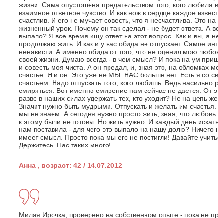
жизни. Сама опустошена предательством того, кого любила 
взаимное ответное чувство. И как нож в сердце каждое извест
счастлив. И его не мучает совесть, что я несчастлива. Это 
жизненный урок. Почему он так сделал - не будет ответа. А в
выпало? Я все время ищу ответ на этот вопрос. Как и вы, я н
продолжаю жить. И как и у вас обида не отпускает. Самое инт
ненависти. А именно обида от того, что не оценил мою любов
своей жизни. Думаю всегда - в чем смысл? И пока на ум приш
и совесть моя чиста. А он предал, и, зная это, на обломках м
счастье. Я и он. Это уже не МЫ. НАС больше нет. Есть я со 
счастьем. Надо отпускать того, кого любишь. Ведь насильно 
смиряться. Вот именно смирение нам сейчас не дается. От эт
разве в наших силах удержать тех, кто уходит? Не на цепь ж
Значит нужно быть мудрыми. Отпускать и желать им счастья.
мы не знаем. А сегодня нужно просто жить, зная, что любов
к этому были не готовы. Но жить нужно. И каждый день искать
нам поставила - для чего это выпало на нашу долю? Ничего 
имеет смысл. Просто пока мы его не постигли! Давайте учить
Держитесь! Нас таких много!
Анна , возраст: 42 / 14.07.2012
Милая Ирочка, проверено на собственном опыте - пока не пр