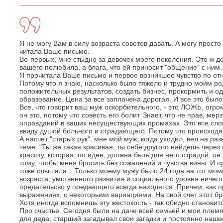
Я не могу Вам в силу возраста советов давать. А могу просто
читала Ваше письмо.
Во-первых, мне стыдно за девочек моего поколения. Это ж д
вашего полюбила, а блага, что ей приносит "общение" с ним.
Я прочитала Ваше письмо и первое возникшее чувство по от
Потому что я знаю, насколько было тяжело и трудно моим ро
положительных результатов, создать бизнес, прокормить и од
образование. Цена за все заплачена дорогая. И все это бы
Все, что говорит ваш муж оскорбительного, - это ЛОЖЬ, огр
он это, потому что совесть его болит. Знает, что не прав, мер
оправданий в ваших несуществующих промахах. Это все сло
ввиду душой больного и страдающего. Потому что происходя
А насчет "старых рук", мне мой муж, когда уходил, вел на раз
теме: "Ты же такая красивая, ты себе другого найдешь через 
красоту, которая, по идее, должна быть для него отрадой, он
тому, чтобы меня бросить без сожалений и чувства вины. И п
тоже слышала... Только моему мужу было 24 года на тот момен
возраста, умственного развития и социального уровня ничего 
предательсво у предающего всегда находятся. Причем, как пр
выражениях, с некоторыми вариациями. На свой счет этот б
Хотя иногда вспомнишь эту жестокость - так обидно становитс
Про счастье. Сегодня были на даче всей семьей и мои плем
для деда, старший загадывал свои загадки и постоянно нашеп