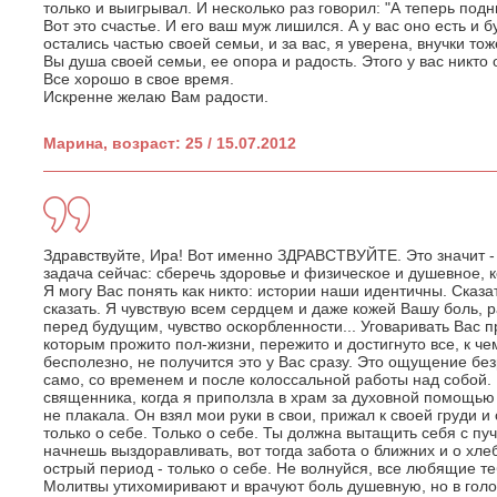
только и выигрывал. И несколько раз говорил: "А теперь подн
Вот это счастье. И его ваш муж лишился. А у вас оно есть и 
остались частью своей семьи, и за вас, я уверена, внучки то
Вы душа своей семьи, ее опора и радость. Этого у вас никто 
Все хорошо в свое время.
Искренне желаю Вам радости.
Марина, возраст: 25 / 15.07.2012
Здравствуйте, Ира! Вот именно ЗДРАВСТВУЙТЕ. Это значит -
задача сейчас: сберечь здоровье и физическое и душевное, к
Я могу Вас понять как никто: истории наши идентичны. Сказат
сказать. Я чувствую всем сердцем и даже кожей Вашу боль, р
перед будущим, чувство оскорбленности... Уговаривать Вас пр
которым прожито пол-жизни, пережито и достигнуто все, к че
бесполезно, не получится это у Вас сразу. Это ощущение бе
само, со временем и после колоссальной работы над собой.
священника, когда я приползла в храм за духовной помощью и
не плакала. Он взял мои руки в свои, прижал к своей груди и
только о себе. Только о себе. Ты должна вытащить себя с пу
начнешь выздоравливать, вот тогда забота о ближних и о хле
острый период - только о себе. Не волнуйся, все любящие те
Молитвы утихомиривают и врачуют боль душевную, но в голо