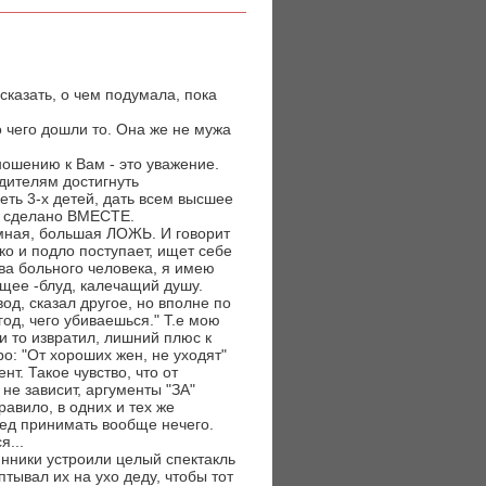
 сказать, о чем подумала, пока
о чего дошли то. Она же не мужа
ношению к Вам - это уважение.
дителям достигнуть
еть 3-х детей, дать всем высшее
ло сделано ВМЕСТЕ.
омная, большая ЛОЖЬ. И говорит
зко и подло поступает, ищет себе
ва больного человека, я имею
щее -блуд, калечащий душу.
вод, сказал другое, но вполне по
год, чего убиваешься." Т.е мою
 и то извратил, лишний плюс к
ро: "От хороших жен, не уходят"
т. Такое чувство, что от
не зависит, аргументы "ЗА"
авило, в одних и тех же
ред принимать вообще нечего.
я...
янники устроили целый спектакль
тывал их на ухо деду, чтобы тот