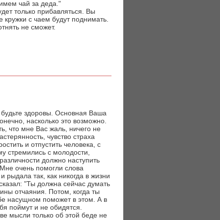
имем чай за деда."
будет только прибавляться. Вы
же кружки с чаем будут поднимать.
отнять не сможет.
 будьте здоровы. Основная Ваша
онечно, насколько это возможно.
ь, что мне Вас жаль, ничего не
астерянность, чувство страха
остить и отпустить человека, с
му стремились с молодости,
зразличности должно наступить
 Мне очень помогли слова
 рыдала так, как никогда в жизни
 сказал: "Ты должна сейчас думать
чины отчаяния. Потом, когда ты
бе насущном поможет в этом. А в
бя поймут и не обидятся.
ве мысли только об этой беде не