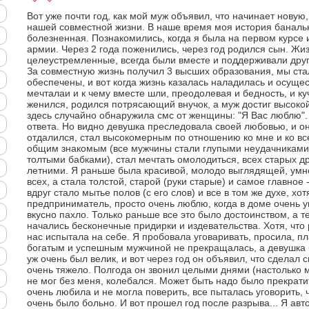
Вот уже почти год, как мой муж объявил, что начинает новую
нашей совместной жизни. В наше время моя история банальн
болезненная. Познакомились, когда я была на первом курсе и
армии. Через 2 года поженились, через год родился сын. Жи
целеустремленные, всегда были вместе и поддерживали друг
За совместную жизнь получил 3 высших образования, мы ст
обеспечены, и вот когда жизнь казалась наладилась и осущес
мечталаи и к чему вместе шли, преодолевая и бедность, и ку
женился, родился потрясающий внучок, а муж достиг высокой 
здесь случайно обнаружила смс от женщины: "Я Вас люблю". 
ответа. Но видно девушка преследовала своей любовью, и он
отдалился, стал высокомерным по отношению ко мне и ко вс
общим знакомым (все мужчины стали глупыми неудачниками,
толтыми бабками), стал мечтать омолодиться, всех старых д
летними. Я раньше была красивой, молодо выглядящей, умн
всех, а стала толстой, старой (руки старые) и самое главно
вдруг стало мытье полов (с его слов) и все в том же духе, х
предприниматель, просто очень люблю, когда в доме очень ую
вкусно пахло. Только раньше все это было достоинством, а т
начались бесконечные придирки и издевательства. Хотя, что 
нас испытала на себе. Я пробовала уговаривать, просила, пл
богатым и успешным мужчиной не прекращалась, а девушка 
уж очень был велик, и вот через год он объявил, что сделал 
очень тяжело. Полгода он звонил целыми днями (настолько м
не мог без меня, колебался. Может быть надо было прекрати
очень любила и не могла поверить, все пыталась уговорить, 
очень было больно. И вот прошел год после разрыва... Я авт