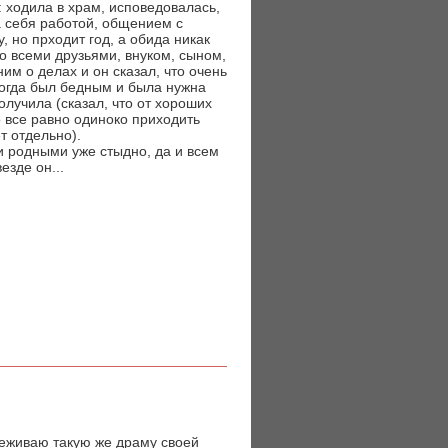
 ходила в храм, исповедовалась,
а себя работой, общением с
, но прходит год, а обида никак
со всеми друзьями, внуком, сыном,
ним о делах и он сказал, что очень
когда был бедным и была нужна
олучила (сказал, что от хороших
о все равно одиноко приходить
т отдельно).
 и родными уже стыдно, да и всем
езде он...
еживаю такую же драму своей