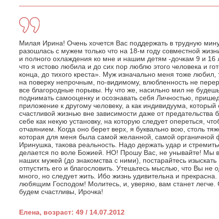
Милая Ирина! Очень хочется Вас поддержать в трудную мину
разошлась с мужем только что на 18-м году совместной жизн
и полного охлаждения ко мне и нашим детям -дочкам 9 и 16 
что я истово любила и до сих пор люблю этого человека и го
конца, до тихого креста». Муж изначально меня тоже любил, т
на поверку непрочным, по-видимому, влюбленность не перер
все благородные порывы. Ну что же, насильно мил не будешь,
поднимать самооценку и осознавать себя Личностью, пришед
приложение к другому человеку, а как индивидуума, который
счастливой жизнью вне зависимости даже от предательства бл
себе как некую установку, на которую следует опереться, ч
отчаянием. Когда оно берет верх, я буквально вою, столь тя
которая для меня была самой желанной, самой органичной 
Иринушка, такова реальность. Надо держать удар и стремитьс
делается по воле Божией. НО! Прошу Вас, не унывайте! Мы в
наших мужей (до знакомства с ними), постарайтесь изыскать
отпустить его и благословить. Утешьтесь мыслью, что Вы не о
много, но следует жить. Ибо жизнь удивительна и прекрасна. 
любящим Господом! Молитесь, и, уверяю, вам станет легче
будем счастливы, Ирочка!
Елена, возраст: 49 / 14.07.2012