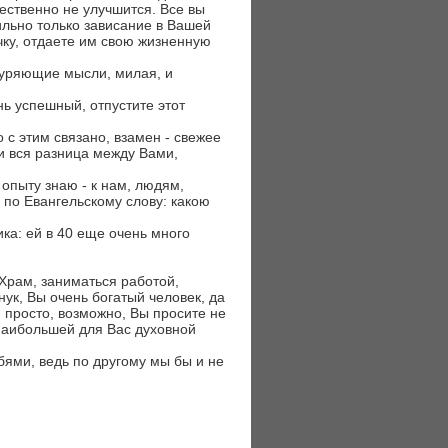
ественно не улучшится. Все вы
ильно только зависание в Вашей
чку, отдаете им свою жизненную
нуряющие мысли, милая, и
ь успешный, отпустите этот
о с этим связано, взамен - свежее
и вся разница между Вами,
 опыту знаю - к нам, людям,
 по Евангельскому слову: какою
ка: ей в 40 еще очень много
 Храм, заниматься работой,
нук, Вы очень богатый человек, да
, просто, возможно, Вы просите не
 наибольшей для Вас духовной
рбями, ведь по другому мы бы и не