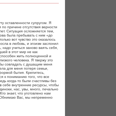
ту оставленности супругом. Я
и по причине отсутствия верности
лет. Ситуация осложняется тем,
това была пребывать с ним «до
олько вот чувство это оказалось
осла в любовь, и эгоизм заслонил
 надо учиться заново ваять себя,
шей в этот мир не как
 способен жить полноценной и
изкого человека. Я твержу это
тобы совладать с душащим меня
жела для меня потеря семьи,
формой бытия. Крепитесь,
я к пониманию того, что все
едь когда-то были счастливы без
 в себе внутренние ресурсы, чтобы
диноки, нас, увы, много, печально
Кто знает, что уготовлено нам
. Обнимаю Вас, мы непременно