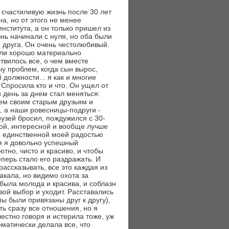
, счастиливую жизнь после 30 лет
а, но от этого не менее
нститута, а он только пришел из
знь начинали с нуля, но оба были
 друга. Он очень честолюбивый.
али хорошо материально
твилось все, о чем вместе
чу проблем, когда сын вырос,
должности... я как и многие
Спросила кто и что. Он ущел от
 день за днем стал меняться:
ем своим старым друзьям и
 а наши ровесницы-подруги -
рузей бросил, пождужился с 30-
ой, интересной и вообще лучше
е - единственной моей радостью
отя я довольно успешный
тно, чисто и красиво, и чтобы
еперь стало его раздражать. И
рассказывать, все это каждая из
акала, но видимо охота за
была молода и красива, и соблазн
свой выбор и уходит. Расставались
ы были привязаны друг к другу),
ть сразу все отношения, но я
честно говоря и истерила тоже, уж
оматически делала все, что