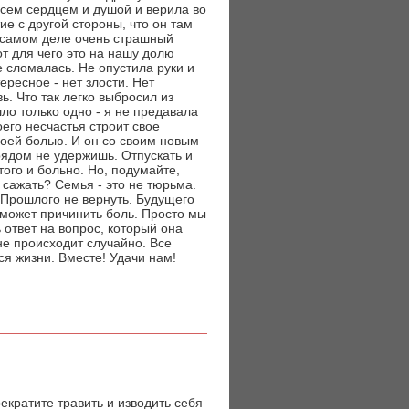
всем сердцем и душой и верила во
ие с другой стороны, что он там
на самом деле очень страшный
от для чего это на нашу долю
е сломалась. Не опустила руки и
ересное - нет злости. Нет
ь. Что так легко выбросил из
ло только одно - я не предавала
оего несчастья строит свое
своей болью. И он со своим новым
рядом не удержишь. Отпускать и
ого и больно. Но, подумайте,
е сажать? Семья - это не тюрьма.
 Прошлого не вернуть. Будущего
ь может причинить боль. Просто мы
 ответ на вопрос, который она
не происходит случайно. Все
ся жизни. Вместе! Удачи нам!
екратите травить и изводить себя