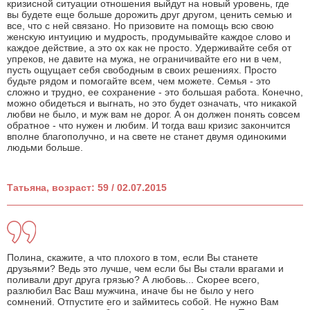
кризисной ситуации отношения выйдут на новый уровень, где
вы будете еще больше дорожить друг другом, ценить семью и
все, что с ней связано. Но призовите на помощь всю свою
женскую интуицию и мудрость, продумывайте каждое слово и
каждое действие, а это ох как не просто. Удерживайте себя от
упреков, не давите на мужа, не ограничивайте его ни в чем,
пусть ощущает себя свободным в своих решениях. Просто
будьте рядом и помогайте всем, чем можете. Семья - это
сложно и трудно, ее сохранение - это большая работа. Конечно,
можно обидеться и выгнать, но это будет означать, что никакой
любви не было, и муж вам не дорог. А он должен понять совсем
обратное - что нужен и любим. И тогда ваш кризис закончится
вполне благополучно, и на свете не станет двумя одинокими
людьми больше.
Татьяна, возраст: 59 / 02.07.2015
Полина, скажите, а что плохого в том, если Вы станете
друзьями? Ведь это лучше, чем если бы Вы стали врагами и
поливали друг друга грязью? А любовь... Скорее всего,
разлюбил Вас Ваш мужчина, иначе бы не было у него
сомнений. Отпустите его и займитесь собой. Не нужно Вам