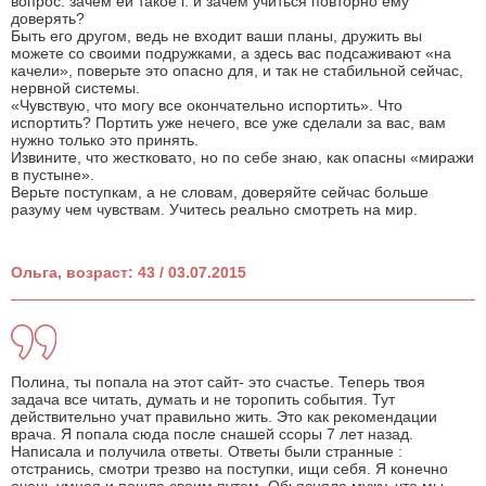
вопрос: зачем ей такое г. и зачем учиться повторно ему
доверять?
Быть его другом, ведь не входит ваши планы, дружить вы
можете со своими подружками, а здесь вас подсаживают «на
качели», поверьте это опасно для, и так не стабильной сейчас,
нервной системы.
«Чувствую, что могу все окончательно испортить». Что
испортить? Портить уже нечего, все уже сделали за вас, вам
нужно только это принять.
Извините, что жестковато, но по себе знаю, как опасны «миражи
в пустыне».
Верьте поступкам, а не словам, доверяйте сейчас больше
разуму чем чувствам. Учитесь реально смотреть на мир.
Ольга, возраст: 43 / 03.07.2015
Полина, ты попала на этот сайт- это счастье. Теперь твоя
задача все читать, думать и не торопить события. Тут
действительно учат правильно жить. Это как рекомендации
врача. Я попала сюда после снашей ссоры 7 лет назад.
Написала и получила ответы. Ответы были странные :
отстранись, смотри трезво на поступки, ищи себя. Я конечно