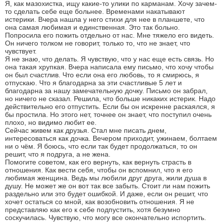
Я, как мазохистка, ищу какие-то улики по карманам. Хочу зачем-
то сделать себе еще больнее. Временами накатывают
истерики. Вчера нашла у него стихи для нее в планшете, что
она самая любимая и единственная. Это так больно.
Попросила его пожить отдельно от нас. Мне тяжело его видеть.
Он ничего толком не говорит, только то, что не знает, что
чувствует.
Я не знаю, что делать. Я чувствую, что у нас еще есть связь. Но
она такая хрупкая. Вчера написала ему письмо, что хочу чтобы
он был счастлив. Что если она его любовь, то я смирюсь, я
отпускаю. Что я благодарна за эти счастливые 5 лет и
благодарна за нашу замечательную дочку. Письмо он забрал,
но ничего не сказал. Решила, что больше никаких истерик. Надо
действительно его отпустить. Если бы он искренне раскаялся, я
бы простила. Но этого нет, точнее он знает, что поступил очень
плохо, но видимо любит ее.
Сейчас живем как друзья. Стал мне писать днем,
интересоваться как дочка. Вечером приходит, ужинаем, болтаем
ни о чём. Я боюсь, что если так будет продолжаться, то он
решит, что я подруга, а не жена.
Помогите советом, как его вернуть, как вернуть страсть в
отношения. Как вести себя, чтобы он вспомнил, что я его
любимая женщина. Ведь мы любили друг друга, жили душа в
душу. Не может же он вот так все забыть. Стоит ли нам пожить
раздельно или это будет ошибкой. И даже, если он решит, что
хочет остаться со мной, как возобновить отношения. Я не
представляю как его к себе подпустить, хотя безумно
соскучилась. Чувствую, что могу все окончательно испортить.