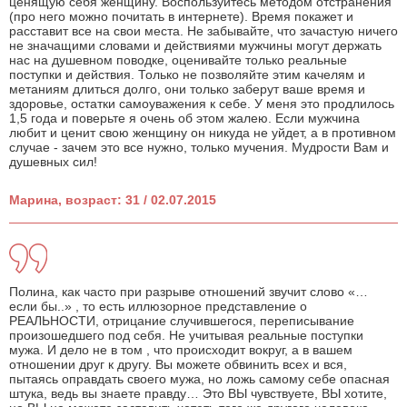
ценящую себя женщину. Воспользуйтесь методом отстранения
(про него можно почитать в интернете). Время покажет и
расставит все на свои места. Не забывайте, что зачастую ничего
не значащими словами и действиями мужчины могут держать
нас на душевном поводке, оценивайте только реальные
поступки и действия. Только не позволяйте этим качелям и
метаниям длиться долго, они только заберут ваше время и
здоровье, остатки самоуважения к себе. У меня это продлилось
1,5 года и поверьте я очень об этом жалею. Если мужчина
любит и ценит свою женщину он никуда не уйдет, а в противном
случае - зачем это все нужно, только мучения. Мудрости Вам и
душевных сил!
Марина, возраст: 31 / 02.07.2015
Полина, как часто при разрыве отношений звучит слово «…
если бы..» , то есть иллюзорное представление о
РЕАЛЬНОСТИ, отрицание случившегося, переписывание
произошедшего под себя. Не учитывая реальные поступки
мужа. И дело не в том , что происходит вокруг, а в вашем
отношении друг к другу. Вы можете обвинить всех и вся,
пытаясь оправдать своего мужа, но ложь самому себе опасная
штука, ведь вы знаете правду… Это ВЫ чувствуете, ВЫ хотите,