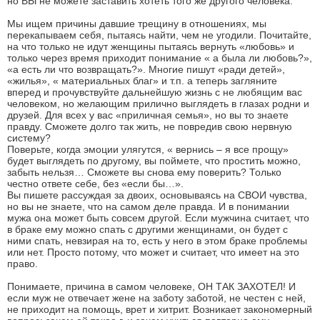
но ВЫ не можете заставить хотеть того же другого человека.
Мы ищем причины давшие трещину в отношениях, мы
перекапываем себя, пытаясь найти, чем не угодили. Почитайте,
на что только не идут женщины пытаясь вернуть «любовь» и
только через время приходит понимание « а была ли любовь?»,
«а есть ли что возвращать?». Многие пишут «ради детей»,
«жилья», « материальных благ» и т.п. а теперь загляните
вперед и прочувствуйте дальнейшую жизнь с не любящим вас
человеком, но желающим прилично выглядеть в глазах родни и
друзей. Для всех у вас «приличная семья», но вы то знаете
правду. Сможете долго так жить, не повредив свою нервную
систему?
Поверьте, когда эмоции улягутся, « вернись – я все прощу»
будет выглядеть по другому, вы поймете, что простить можно,
забыть нельзя… Сможете вы снова ему поверить? Только
честно ответе себе, без «если бы…».
Вы пишете рассуждая за двоих, основываясь на СВОИ чувства,
но вы не знаете, что на самом деле правда. И в понимании
мужа она может быть совсем другой. Если мужчина считает, что
в браке ему можно спать с другими женщинами, он будет с
ними спать, невзирая на то, есть у него в этом браке проблемы
или нет. Просто потому, что может и считает, что имеет на это
право.
Понимаете, причина в самом человеке, ОН ТАК ЗАХОТЕЛ! И
если муж не отвечает жене на заботу заботой, не честен с ней,
не приходит на помощь, врет и хитрит. Возникает закономерный