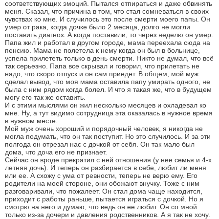
соответствующих эмоций. Пытался отпираться и даже обвинять
меня. Сказал, что причина в том, что стал сомневаться в своих
чувствах ко мне. И случилось это после смерти моего папы. Он
умер от рака, когда дочке было 2 месяца, долго не могли
поставить диагноз. А когда поставили, то через неделю он умер.
Папа жил и работал в другом городе, мама переехала сюда на
пенсию. Мама не полетела к нему когда он был в больнице,
успела прилететь только в день смерти. Никто не думал, что всё
так серьезно. Папа все скрывал и говорил, что прилетать не
надо, что скоро отпуск и он сам приедет. В общем, мой муж
сделал вывод, что моя мама оставила папу умирать одного, не
была с ним рядом когда болел. И что я такая же, что в будущем
могу его так же оставить.
И с этими мыслями он жил несколько месяцев и охладевал ко
мне. Ну, а тут видимо сотрудница эта оказалась в нужное время
в нужном месте.
Мой муж очень хороший и порядочный человек, я никогда не
могла подумать, что он так поступит. Но это случилось. И за эти
полгода он отрезал нас с дочкой от себя. Он так мало был
дома, что доча его не признает.
Сейчас он вроде прекратил с ней отношения (у нее семья и 4-х
летняя дочь). И теперь он разбирается в себе, любит ли меня
или ее. А схожу с ума от ревности, теперь не верю ему. Его
родители на моей стороне, они обожают внучку. Тоже с ним
разговаривали, что пожалеет. Он стал дома чаще находится,
приходит с работы раньше, пытается играться с дочкой. Но я
смотрю на него и думаю, что ведь он ее любит. Он со мной
только из-за дочери и давления родственников. А я так не хочу.