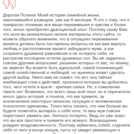
Дорогая Полина! Моей истории семейной жизни,
закончившейся разводом, уже как 8 месяцев. Я это к тому, что я
прекрасно понимаю все ваши переживания и чувства и более
того, мною приобретен драгоценный опыт. Поэтому скажу Вам,
что если вы внимательно читали материалы этого сайта, то
можете обратить внимание, что в ситуациях переживания
кризиса должны быть поставлены вопросы не как вам вернуть
любовь и расположение вашего заблудшего мужа, а как
сохранить душевное равновесие и не потерять себя, не
растратив последние остатки душевных сил. Вы же задаетесь
совсем другими вопросами, решение которых от вас, по моему,
не зависит. Вы можете быть идеальной, самой понимающей,
самой хозяйственной и любящей, но мужчина может сделать
другой выбор. Никто вам не скажет, что вот, она тайная
комбинация слов и действий, произнеся которые вы добьетесь
того, чего хотите и вуаля - крепкая семья. Но, к сожалению
такого нет. Возможно, это всего лишь мой опыт, но я перечитала
много здесь историй, и поняла, что как правило, за
исключением некоторых нюансов, ситуации и человеческая
психология одинаковы. Точно могу сказать, что чем больше вы
будете позволять вытирать о себя ноги, то ваш муж совсем
перестанет уважать вас, бояться потерять. Ведь он уже знает,
что вы все простите и примете его всякого. Всепрощение
рождает вседозволенность. Поэтому займитесь собой, отделите
себя от него в конце концов, пусть он увидит уважающую и