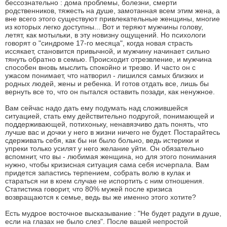
бессознательно : дома проблемы, болезни, смерти
родственников, тяжесть на душе, замотанная всем этим жена, а
вне всего этого существуют привлекательные женщины, многие
из которых легко доступны... Вот и теряют мужчины голову,
летят, как мотыльки, в эту новизну ощущений. Но психологи
говорят о "синдроме 17-го месяца", когда новая страсть
иссякает, становится привычной, и мужчину начинает сильно
тянуть обратно в семью. Происходит отрезвление, и мужчина
способен вновь мыслить спокойно и трезво. И часто он с
ужасом понимает, что натворил - лишился самых близких и
родных людей, жены и ребенка. И готов отдать все, лишь бы
вернуть все то, что он пытался оставить позади, как ненужное.
Вам сейчас надо дать ему подумать над сложившейся
ситуацией, стать ему действительно подругой, понимающей и
поддерживающей, потихоньку, ненавязчиво дать понять, что
лучше вас и дочки у него в жизни ничего не будет. Постарайтесь
сдерживать себя, как бы ни было больно, ведь истерики и
упреки только усилят у него желание уйти. Он обязательно
вспомнит, что вы - любимая женщина, но для этого понимания
нужно, чтобы кризисная ситуация сама себя исчерпала. Вам
придется запастись терпением, собрать волю в кулак и
стараться ни в коем случае не испортить с ним отношения.
Статистика говорит, что 80% мужей после кризиса
возвращаются к семье, ведь вы же именно этого хотите?
Есть мудрое восточное высказывание : "Не будет радуги в душе,
если на глазах не было слез". После вашей непростой