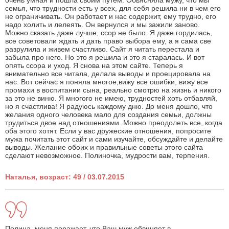
очень умная и пошла своим путем. Обьясняла мужу, что мы
семья, что трудности есть у всех, для себя решила ни в чем его
не ограничивать. Он работает и нас содержит, ему трудно, его
надо холить и лелеять. Он вернулся и мы зажили заново.
Можно сказать даже лучше, ссор не было. Я даже гордилась,
все советовали ждать и дать право выбора ему, а я сама све
разрулила и живем счастливо. Сайт я читать перестала и
забыла про него. Но это я решила и это я старалась. И вот
опять ссора и уход. Я снова на этом сайте. Теперь я
внимательно все читала, делала выводы и проецировала на
нас. Вот сейчас я поняла многое,вижу все ошибки, вижу все
промахи в воспитании сына, реально смотрю на жизнь и никого
за это не виню. Я многого не имею, трудностей хоть отбавляй,
но я счастлива! Я радуюсь каждому дню. До меня дошло, что
желания одного человека мало для создания семьи, должны
трудиться двое над отношениями. Можно преодолеть все, когда
оба этого хотят. Если у вас дружеские отношения, попросите
мужа почитать этот сайт и сами изучайте, обсуждайте и делайте
выводы. Желание обоих и правильные советы этого сайта
сделают невозможное. Полиночка, мудрости вам, терпения.
Наталья, возраст: 49 / 03.07.2015
Полина, меня поражает, что Ваш муж обвиняет в