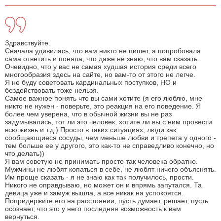
Здравствуйте.
Сначала удивилась, что вам никто не пишет, а попробовала
сама ответить и поняла, что даже не знаю, что вам сказать..
Очевидно, что у вас не самая худшая история среди всего
многообразия здесь на сайте, но вам-то от этого не легче.
Я не буду советовать кардинальных поступков, НО и
бездействовать тоже нельзя.
Самое важное понять что вы сами хотите (я его люблю, мне
никто не нужен - поверьте, это реакция на его поведение. Я
более чем уверена, что в обычной жизни вы не раз
задумывались, тот ли это человек, хотите ли вы с ним провести
всю жизнь и т.д.) Просто в таких ситуациях, люди как
сообщающиеся сосуды, чем меньше любви и трепета у одного -
тем больше ее у другого, это как-то не справедливо конечно, но
что делать))
Я вам советую не принимать просто так человека обратно.
Мужчины не любят копаться в себе, не любят ничего объяснять.
Им проще сказать - я не знаю как так получилось, прости.
Никого не оправдываю, но может он и впрямь запутался. Та
девица уже и замуж вышла, а все никак на успокоятся.
Попридержите его на расстоянии, пусть думает, решает, пусть
осознает, что это у него последняя возможность к вам
вернуться.