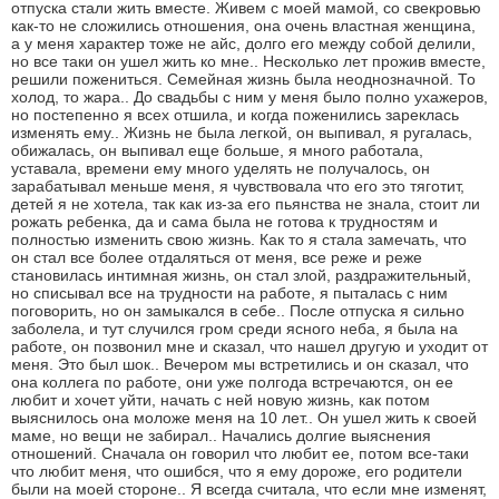
отпуска стали жить вместе. Живем с моей мамой, со свекровью
как-то не сложились отношения, она очень властная женщина,
а у меня характер тоже не айс, долго его между собой делили,
но все таки он ушел жить ко мне.. Несколько лет прожив вместе,
решили пожениться. Семейная жизнь была неоднозначной. То
холод, то жара.. До свадьбы с ним у меня было полно ухажеров,
но постепенно я всех отшила, и когда поженились зареклась
изменять ему.. Жизнь не была легкой, он выпивал, я ругалась,
обижалась, он выпивал еще больше, я много работала,
уставала, времени ему много уделять не получалось, он
зарабатывал меньше меня, я чувствовала что его это тяготит,
детей я не хотела, так как из-за его пьянства не знала, стоит ли
рожать ребенка, да и сама была не готова к трудностям и
полностью изменить свою жизнь. Как то я стала замечать, что
он стал все более отдаляться от меня, все реже и реже
становилась интимная жизнь, он стал злой, раздражительный,
но списывал все на трудности на работе, я пыталась с ним
поговорить, но он замыкался в себе.. После отпуска я сильно
заболела, и тут случился гром среди ясного неба, я была на
работе, он позвонил мне и сказал, что нашел другую и уходит от
меня. Это был шок.. Вечером мы встретились и он сказал, что
она коллега по работе, они уже полгода встречаются, он ее
любит и хочет уйти, начать с ней новую жизнь, как потом
выяснилось она моложе меня на 10 лет.. Он ушел жить к своей
маме, но вещи не забирал.. Начались долгие выяснения
отношений. Сначала он говорил что любит ее, потом все-таки
что любит меня, что ошибся, что я ему дороже, его родители
были на моей стороне.. Я всегда считала, что если мне изменят,