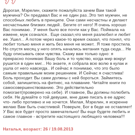
Дорогая, Мэрелин, скажите пожалуйста зачем Вам такой
мужчина? Он предавал Вас и не один раз..Это тип мужчин, не
способных любить в принципе. Они сами несчастны и делают
несчастными близких людей.. Бегите от него! Я очень хорошо
Вас понимаю.. У меня было все почти как у Вас. Поймала на
измене, муж сознался.. Еще сказал,что меня разлюбил и любит
ее. Ушел... А потом через какое-то время сказал, что понял, что
любит только меня и жить без меня не может.. Я тоже простила.
Но спустя месяц у него опять начались метания туда сюда... Не
буду описывать свои чувства. Скажу вам только одно: я
прекрасно понимаю Вашу боль и то чувство, когда мир вокруг
рушится в один миг... Но знаете, я собрала всю волю в кулак и
ушла от него навсегда.. И сейчас я понимаю, что это было
самым правильным моим решением. И Сейчас я счастлива!
Боль проходит. Вы сами должны с ней бороться. Займитесь
собой, запишитесь на фитнес, на плавание. Читайте книги по
самосовершенствованию. Это действительно
помогает(проверено на себе). И главное, Вы должны полюбить
себя. Не думайте о той девушке, мне даже писать в ее адрес
что- либо противно и не хочется. Милая, Мэрелин, я искренне
желаю Вам быть счастливой. Поверьте, Бог в беде не оставляет!
У Вас все будет просто замечательно! Вы еще будете любить и
самое главное - встретите настоящего любящего человека!!!
Наталья, возраст: 26 / 19.08.2013