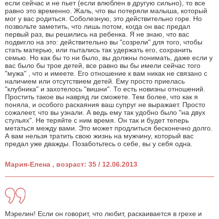
если сейчас и не пьет (если влюблен в другую сильно), то все
равно это временно. Жаль, что вы потеряли малыша, который
мог у вас родиться. Соболезную, это действительно горе. Но
позвольте заметить, что лишь потом, когда он вас предал
первый раз, вы решились на ребенка. Я не знаю, что вас
подвигло на это: действительно вы "созрели" для того, чтобы
стать матерью, или пытались так удержать его, сохранить
семью. Но как бы то ни было, вы должны понимать, даже если у
вас было бы трое детей, все равно вы бы имели сейчас того
"мужа" , что и имеете. Его отношение к вам никак не связано с
наличием или отсутствием детей. Ему просто приелась
"клубника" и захотелось "вишни". То есть новизны отношений.
Простить такое вы навряд ли сможете. Тем более, что как я
поняла, и особого раскаяния ваш супруг не выражает. Просто
сожалеет, что вы узнали. А ведь ему так удобно было "на двух
стульях". Не теряйте с ним время. Он так и будет теперь
метаться между вами. Это может продлиться бесконечно долго.
А вам нельзя тратить свою жизнь на мужчину, который вас
предал уже дважды. Позаботьтесь о себе, вы у себя одна.
Мария-Елена , возраст: 35 / 12.06.2013
Мэрелин! Если он говорит, что любит, раскаивается в грехе и