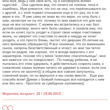
мой муж, ведь у нее свой есть, ну и наговорила всяких
гадостей.... Она сделала вид, что ничего не поняла, типа я
ошиблась. Муж клянется, что это не она, что переписывался он
с другой, а с этой порвал отношения еще в тот раз, но я не
верю в это.. Я уже сама не знаю во что верю, но хочу быть с
ним, несмотря ни на что, почему-то мне кажется что для нас
еще не все потеряно. С мужем мы встретились и у нас был
долгий разговор, много чего было сказано, я сказала ему, что
если он хочет, пусть уходит и строит свою новую счастливую
жизнь, но уверяет что счастлив со мной и никуда не хочет
уходить, а это просто блажь, льстит, что девушки 20-летние на
него внимание обращают((( Я все понимаю, что он маменькин
сынок, напрочь безответственный и эгоист, но мне так тепло
когда он рядом, так хорошо, что я всегда мирилась с его
характером, похоже что у меня "комплекс спасительницы", мне
все кажется что он повзрослеет... По поводу ребенка, я не
пыталась его этим удержать, я действительно созрела сама, к
сожалению наших мужчин ничего не удержит в семье, если они
сами этого не захотят((( в общем все совсем запуталось,
сомнений море, но он вернулся и мы снова вместе... Еще раз
спасибо всем! Думаю с Божьей помощью все наладится с ним
или без него.. Простите за сумбурное изложение((
Мэрилин, возраст: 32 / 19.06.2013