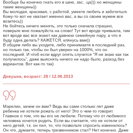
Вообще бы конечно гнать его в шею, зас...ца))) но женщины
такие женщины))
Вы молодая, красивая, с работой, умеете любить и заботиться.
Кому-то вот не хватает именно вас, а вы со своим мужем все
возитесь))
Не бойтесь ничего менять, это только сначала страшно,
поверьте мне пожалуйста на слово! Тут вот вроде привыкла, там
вот вроде вас все знают как давнюю семейную пару, а что я
буду одна делать? КАЖЕТСЯ, клянусь вам))
В общем либо вы уходите, либо принимаете в последний раз,
но только так, чтобы он был уверен на 1000%, что он
последний. И чтоб если вдруг опять случится "Я не знаю как так
получилось", даже выяснять ничего не надо было, разход без
вариантов. Вот как-то так)
Девушка, возраст: 28 / 12.06.2013
Мэрелин, зачем он вам? Ведь вы сами столько лет даже
ребенка не хотели рожать от него! Это о чем-то говорит.
Главное о том, что вы его не любили. Потому что от любимого
человека хочется родить. Если вы считаете, что не хотели от
него детей, т.к. он пил, то, что позвольте спросить изменилось?
Он что, думаете, теперь трезвенником стал? Нет конечно. Даже