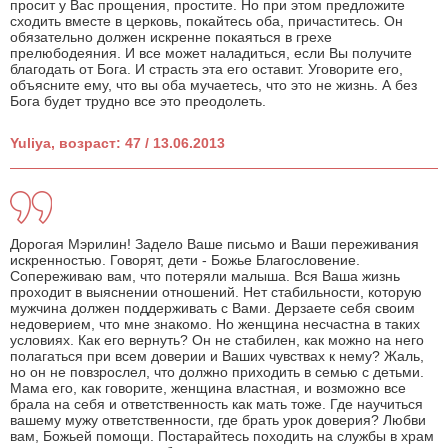
просит у Вас прощения, простите. Но при этом предложите
сходить вместе в церковь, покайтесь оба, причаститесь. Он
обязательно должен искренне покаяться в грехе
прелюбодеяния. И все может наладиться, если Вы получите
благодать от Бога. И страсть эта его оставит. Уговорите его,
объясните ему, что вы оба мучаетесь, что это не жизнь. А без
Бога будет трудно все это преодолеть.
Yuliya, возраст: 47 / 13.06.2013
Дорогая Мэрилин! Задело Ваше письмо и Ваши переживания
искренностью. Говорят, дети - Божье Благословение.
Сопереживаю вам, что потеряли малыша. Вся Ваша жизнь
проходит в выяснении отношений. Нет стабильности, которую
мужчина должен поддерживать с Вами. Дерзаете себя своим
недоверием, что мне знакомо. Но женщина несчастна в таких
условиях. Как его вернуть? Он не стабилен, как можно на него
полагаться при всем доверии и Ваших чувствах к нему? Жаль,
но он не повзрослел, что должно приходить в семью с детьми.
Мама его, как говорите, женщина властная, и возможно все
брала на себя и ответственность как мать тоже. Где научиться
вашему мужу ответственности, где брать урок доверия? Любви
вам, Божьей помощи. Постарайтесь походить на службы в храм