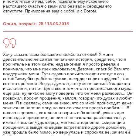
и помолиться о нем, себе, пожелать ему искреннего
настоящего счастья с вами или без вас и сердцем его
отпустите. Примирения вам с собой и с Богом.
Ольга, возраст: 25 / 13.06.2013
Хочу сказать всем большое спасибо за отклик!! У меня
действительно не самая печальная история, среди тех, что я
прочитала на этом сайте, над многими я просто ревела и
понимала, что мне грех жаловаться. Девочки, спасибо Вам что
поддержали меня. Тут недавно прочитала один статус в соц
сетях "чему бы грабли не учили, а сердце верит в чудеса" , так
вот это про меня. Всегда думала, что у меня сильный характер
и сила воли, но нет. Дело все в том, что я простила своего мужа
еще раз, ну никак не могу поверить, что он меня разлюбил... Он
позвонил, просил прощения, каялся, говорил что дурак и любит
меня. Я и сдалась, сама не знаю, что со мной происходит, даже
злиться на него не могу, но вот ее хочется просто прибить.... Я
пошла в церковь, хотела поговорить с батюшкой, узнать про
исповедь и причастие, но никого не застала, расплакалась у
иконы Николая Чудотворца, молила о терпении, смирении и
прощении, а выйдя из церкви встретила по дороге домой ее,
уже прошла было мимо, но вернулась и спросила ее, зачем ей