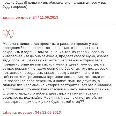
поздно будет!! ваша жизнь обязательно наладится, все у вас
будет хорошо)
диана, возраст: 24 / 11.06.2013
Мэрелин, пишете как простить, а разве он просил у вас
прощения? я не нашла этого в письме, скорее он хочет
сохранить и здесь и там отношения только теперь наверно
интереснее - ведь она замужем, предает своего мужа, азарта
ведь больше... Я скажу как жить с человеком который тебя
предал - лучше не пытаться, у меня 2 детей, муж остался в
семье, романтично, даже если б не было так грустно, доверия
нет, история всегда всплывает перед глазами, ничего не
забывается и временами огромное сожаление, что тогда еще
не позволила себе пережить и начать жить по другому, а
главное что несомненно история повторится, вот это ожидание
и состояние, что надо быть готовой и иметь запасной план на
случай очередного побега дезертира из семьи - вот она
реальность, подумайте Мэрилин, у вас пока нет детей, не
навредите ли им если у них будет такой отец??
tatasha, возраст: 34 / 12.06.2013