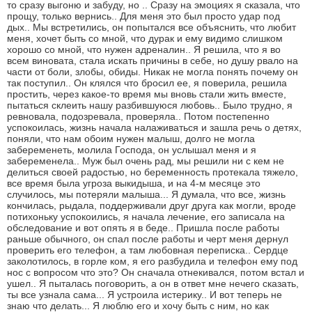
то сразу выгоню и забуду, но .. Сразу на эмоциях я сказала, что
прощу, только вернись.. Для меня это был просто удар под
дых.. Мы встретились, он попытался все объяснить, что любит
меня, хочет быть со мной, что дурак и ему видимо слишком
хорошо со мной, что нужен адреналин.. Я решила, что я во
всем виновата, стала искать причины в себе, но душу рвало на
части от боли, злобы, обиды. Никак не могла понять почему он
так поступил.. Он клялся что бросил ее, я поверила, решила
простить, через какое-то время мы вновь стали жить вместе,
пытаться склеить нашу разбившуюся любовь.. Было трудно, я
ревновала, подозревала, проверяла.. Потом постепенно
успокоилась, жизнь начала налаживаться и зашла речь о детях,
поняли, что нам обоим нужен малыш, долго не могла
забеременеть, молила Господа, он услышал меня и я
забеременела.. Муж был очень рад, мы решили ни с кем не
делиться своей радостью, но беременность протекала тяжело,
все время была угроза выкидыша, и на 4-м месяце это
случилось, мы потеряли малыша... Я думала, что все, жизнь
кончилась, рыдала, поддерживали друг друга как могли, вроде
потихоньку успокоились, я начала лечение, его записала на
обследование и вот опять я в беде.. Пришла после работы
раньше обычного, он спал после работы и черт меня дернул
проверить его телефон, а там любовная переписка.. Сердце
заколотилось, в горле ком, я его разбудила и телефон ему под
нос с вопросом что это? Он сначала отнекивался, потом встал и
ушел.. Я пыталась поговорить, а он в ответ мне нечего сказать,
ты все узнала сама... Я устроила истерику.. И вот теперь не
знаю что делать... Я люблю его и хочу быть с ним, но как