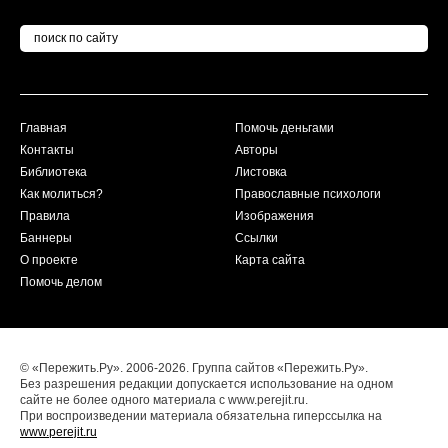
Главная
Помочь деньгами
Контакты
Авторы
Библиотека
Листовка
Как молиться?
Православные психологи
Правила
Изображения
Баннеры
Ссылки
О проекте
Карта сайта
Помочь делом
© «Пережить.Ру». 2006-2026. Группа сайтов «Пережить.Ру».
Без разрешения редакции допускается использование на одном
сайте не более одного материала с www.perejit.ru.
При воспроизведении материала обязательна гиперссылка на
www.perejit.ru