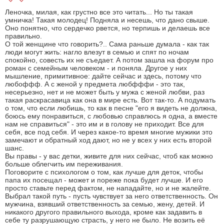
Леночка, милая, как грустно все это читать... Но ты такая
умничка! Такая молодец! Подняла и несешь, что дано свыше.
Оно понятно, что сердечко рвется, но терпишь и делаешь все
правильно.
О той женщине что говорить?.. Сама раньше думала - как так
люди могут жить: нагло влезут в семью и спят по ночам
спокойно, совесть их не съедает. А потом зашла на форум про
роман с семейным человеком - и поняла. Другое у них
мышление, примитивное: дайте сейчас и здесь, потому что
любоффф. А с женой у предмета любфффи - это так,
несерьезно, нет и не может быть у мужа с женой любви, раз
такая раскрасавица как она в мире есть. Вот так-то. А подумать
о том, что если любишь, то как в песне "его я видеть не должна,
боюсь ему понравиться, с любовью справлюсь я одна, а вместе
нам не справиться" - это им и в голову не приходит. Все для
себя, все под себя. И через какое-то время многие мужики это
замечают и обратный ход дают, но не у всех у них есть второй
шанс.
Вы правы - у вас детки, живите для них сейчас, чтоб как можно
больше облегчить им переживания.
Поговорите с психологом о том, как лучше для деток, чтобы
папа их посещал - может и пореже пока будет лучше. И его
просто ставьте перед фактом, не нападайте, но и не жалейте.
Выбрал такой путь - пусть чувствует за него ответственность. Он
мужчина, взявший ответственность за семью, жену, детей. И
никакого другого правильного выхода, кроме как задавить в
себе ту разрушающую страсть, у него не было. Не возить её