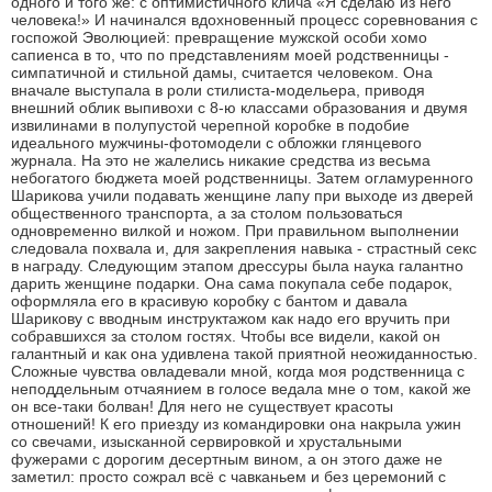
одного и того же: с оптимистичного клича «Я сделаю из него
человека!» И начинался вдохновенный процесс соревнования с
госпожой Эволюцией: превращение мужской особи хомо
сапиенса в то, что по представлениям моей родственницы -
симпатичной и стильной дамы, считается человеком. Она
вначале выступала в роли стилиста-модельера, приводя
внешний облик выпивохи с 8-ю классами образования и двумя
извилинами в полупустой черепной коробке в подобие
идеального мужчины-фотомодели с обложки глянцевого
журнала. На это не жалелись никакие средства из весьма
небогатого бюджета моей родственницы. Затем огламуренного
Шарикова учили подавать женщине лапу при выходе из дверей
общественного транспорта, а за столом пользоваться
одновременно вилкой и ножом. При правильном выполнении
следовала похвала и, для закрепления навыка - страстный секс
в награду. Следующим этапом дрессуры была наука галантно
дарить женщине подарки. Она сама покупала себе подарок,
оформляла его в красивую коробку с бантом и давала
Шарикову с вводным инструктажом как надо его вручить при
собравшихся за столом гостях. Чтобы все видели, какой он
галантный и как она удивлена такой приятной неожиданностью.
Сложные чувства овладевали мной, когда моя родственница с
неподдельным отчаянием в голосе ведала мне о том, какой же
он все-таки болван! Для него не существует красоты
отношений! К его приезду из командировки она накрыла ужин
со свечами, изысканной сервировкой и хрустальными
фужерами с дорогим десертным вином, а он этого даже не
заметил: просто сожрал всё с чавканьем и без церемоний с