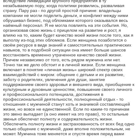
вследствие ликвидации крупного предприятия в ту
незабываемую пору, когда политики резвились, разваливая
страну. Пару раз - по другой простой причине: владельцы
компании не могли поделить деньги, и конфликт между ними
обрушивал бизнес, под обломками которого оказывался весь
наёмный персонал. Я не могла повлиять на эти события. Но,
организовав свою жизнь с прицелом на развитие и рост, я
влияю на то, каким будет качество моей жизни после того, как я
выползу из-под этих обломков. Если женщина позаботится о
своём ресурсе в виде знаний и самостоятельных практических
навыков, то в подобной ситуации она имеет больше шансов
восстановить временно утраченное качество своей жизни.
Причем независимо от того, есть рядом мужчина или нет.
Точно так же дело обстоит и в личной жизни. Если женщина
включает в понятие «личная жизнь» широкий спектр своих
взаимодействий с миром: общение с детьми и их развитие,
заботу о родителях, увлечения для души, занятие
поддержанием своего здоровья и внешнего вида, приобщение к
культурным и духовным ценностям, повышение своего личного
и профессионального потенциала, достижения в
профессиональной деятельности, полноценный отдых - то
отношения с мужчиной станут хоть и значимой составляющей
жизни, но вовсе не единственной. Если по каким-то причинам
это звено выпадает (а оно имеет на это право), то остальные
звенья обеспечат полноту и содержательность жизни.
Обеспечить полноту жизни и застрахованность от всех бед одно
только общение с мужчиной, даже вполне положительным, не
может. Мужчина тоже меняется и спустя время перед вами