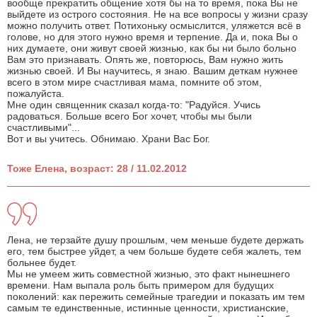
вообще прекратить общение хотя бы на то время, пока Вы не
выйдете из острого состояния. Не на все вопросы у жизни сразу
можно получить ответ. Потихоньку осмыслится, уляжется всё в
голове, но для этого нужно время и терпение. Да и, пока Вы о
них думаете, они живут своей жизнью, как бы ни было больно
Вам это признавать. Опять же, повторюсь, Вам нужно жить
жизнью своей. И Вы научитесь, я знаю. Вашим деткам нужнее
всего в этом мире счастливая мама, помните об этом,
пожалуйста.
Мне один священник сказал когда-то: "Радуйся. Учись
радоваться. Больше всего Бог хочет, чтобы мы были
счастливыми"...
Вот и вы учитесь. Обнимаю. Храни Вас Бог.
Тоже Елена, возраст: 28 / 11.02.2012
Лена, не терзайте душу прошлым, чем меньше будете держать
его, тем быстрее уйдет, а чем больше будете себя жалеть, тем
больнее будет.
Мы не умеем жить совместной жизнью, это факт нынешнего
времени. Нам выпала роль быть примером для будущих
поколений: как пережить семейные трагедии и показать им тем
самым те единственные, истинные ценности, христианские,