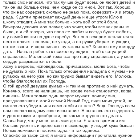
только смс написал, что так лучше будет всем, он любит детей и
так он им больше отец, чем когда он со мной. Вот так. Хорошо,
что он нас содержит, сколько не знаю пока, содержит - я и этому
рада. К детям приезжает каждый день и еще утром Юлю в
школу отводит. А мне так больно - хоть вой от этой боли.
Вечером девочка моя плачет, что хочет, чтобы все как раньше
было, а я ей говорю, что папа ее любит и всегда будет любить,
а у самой кошки на душе скребут. Вот она вечером цепляется за
него и плачет: папочка, не уходи, а он ручки убирает и уходит,
потом звонит и спрашивает: ну как вы там? Хочется ему в морду
дать... Начала ребенка к психологу водить, чтоб с ситуацией
справилась. Маленький тоже все про папу спрашивает, а у меня
сердце разрывается от боли.
Хожу в церковь, исповедаюсь, причащаюсь, молю Бога, чтобы
не думать о них. Пока только отношения наладила с мужем - не
ругаюсь на него уже, но как трудно бывает видеть его. Молюсь,
чтобы благословил их Господь.
О той другой девушке думаю - и так мне противно о ней думать.
Конечно, всего не напишешь, но вроде легче становится, когда
пишешь. Меня только один вопрос мучает: почему она,
праздновавшая с моей семьей Новый Год, видя моих детей, не
смогла его убедить или сама отойти от него? Ведь Господь всем
нам послал каждому свое испытание. Я пытаюсь его выдержать
и урок по жизни приобрести, но как мне трудно это делать.
Слава Богу, что у меня есть мои детки. Я стала времени им
больше уделять и вроде как я в шоколаде, у людей хуже бывает.
Ночью ложишся в постель одна - и так одиноко.
Спасибо за такой сайт, я много информации прочитала нужной