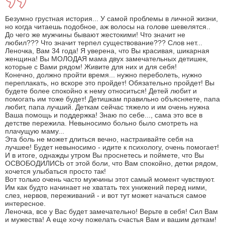
Безумно грустная история... У самой проблемы в личной жизни,
но когда читаешь подобное, аж волосы на голове шевелятся..
До чего же мужчины бывают жестокими! Что значит не
любил??? Что значит терпел существование??? Слов нет...
Леночка, Вам 34 года! Я уверена, что Вы красивая, шикарная
женщина! Вы МОЛОДАЯ мама двух замечательных детишек,
которые с Вами рядом! Живите для них и для себя!
Конечно, должно пройти время... нужно переболеть, нужно
переплакать, но вскоре это пройдет! Обязательно пройдет! Вы
будете более спокойно к нему относиться! Детей любит и
помогать им тоже будет! Детишкам правильно объясняете, папа
любит, папа лучший. Деткам сейчас тяжело и им очень нужна
Ваша помощь и поддержка! Знаю по себе..., сама это все в
детстве пережила. Невыносимо больно было смотреть на
плачущую маму...
Эта боль не может длиться вечно, настраивайте себя на
лучшее! Будет невыносимо - идите к психологу, очень помогает!
И в итоге, однажды утром Вы проснетесь и поймете, что Вы
ОСВОБОДИЛИСЬ от этой боли, что Вам спокойно, детки рядом,
хочется улыбаться просто так!
Вот только очень часто мужчины этот самый момент чувствуют.
Им как будто начинает не хватать тех унижений перед ними,
слез, нервов, переживаний - и вот тут может начаться самое
интересное.
Леночка, все у Вас будет замечательно! Верьте в себя! Сил Вам
и мужества! А еще хочу пожелать счастья Вам и вашим деткам!