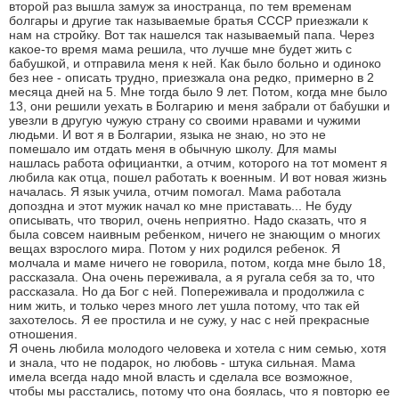
второй раз вышла замуж за иностранца, по тем временам
болгары и другие так называемые братья СССР приезжали к
нам на стройку. Вот так нашелся так называемый папа. Через
какое-то время мама решила, что лучше мне будет жить с
бабушкой, и отправила меня к ней. Как было больно и одиноко
без нее - описать трудно, приезжала она редко, примерно в 2
месяца дней на 5. Мне тогда было 9 лет. Потом, когда мне было
13, они решили уехать в Болгарию и меня забрали от бабушки и
увезли в другую чужую страну со своими нравами и чужими
людьми. И вот я в Болгарии, языка не знаю, но это не
помешало им отдать меня в обычную школу. Для мамы
нашлась работа официантки, а отчим, которого на тот момент я
любила как отца, пошел работать к военным. И вот новая жизнь
началась. Я язык учила, отчим помогал. Мама работала
допоздна и этот мужик начал ко мне приставать... Не буду
описывать, что творил, очень неприятно. Надо сказать, что я
была совсем наивным ребенком, ничего не знающим о многих
вещах взрослого мира. Потом у них родился ребенок. Я
молчала и маме ничего не говорила, потом, когда мне было 18,
рассказала. Она очень переживала, а я ругала себя за то, что
рассказала. Но да Бог с ней. Попереживала и продолжила с
ним жить, и только через много лет ушла потому, что так ей
захотелось. Я ее простила и не сужу, у нас с ней прекрасные
отношения.
Я очень любила молодого человека и хотела с ним семью, хотя
и знала, что не подарок, но любовь - штука сильная. Мама
имела всегда надо мной власть и сделала все возможное,
чтобы мы расстались, потому что она боялась, что я повторю ее