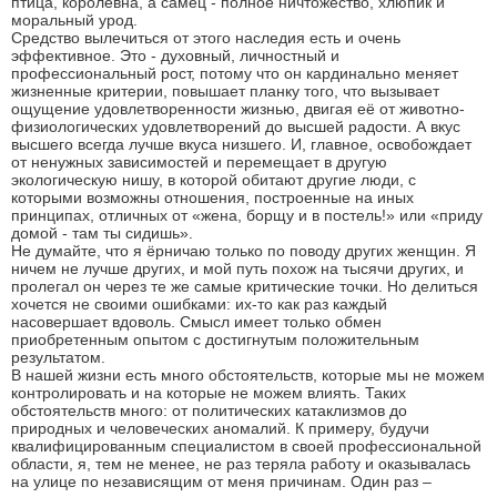
птица, королевна, а самец - полное ничтожество, хлюпик и
моральный урод.
Средство вылечиться от этого наследия есть и очень
эффективное. Это - духовный, личностный и
профессиональный рост, потому что он кардинально меняет
жизненные критерии, повышает планку того, что вызывает
ощущение удовлетворенности жизнью, двигая её от животно-
физиологических удовлетворений до высшей радости. А вкус
высшего всегда лучше вкуса низшего. И, главное, освобождает
от ненужных зависимостей и перемещает в другую
экологическую нишу, в которой обитают другие люди, с
которыми возможны отношения, построенные на иных
принципах, отличных от «жена, борщу и в постель!» или «приду
домой - там ты сидишь».
Не думайте, что я ёрничаю только по поводу других женщин. Я
ничем не лучше других, и мой путь похож на тысячи других, и
пролегал он через те же самые критические точки. Но делиться
хочется не своими ошибками: их-то как раз каждый
насовершает вдоволь. Смысл имеет только обмен
приобретенным опытом с достигнутым положительным
результатом.
В нашей жизни есть много обстоятельств, которые мы не можем
контролировать и на которые не можем влиять. Таких
обстоятельств много: от политических катаклизмов до
природных и человеческих аномалий. К примеру, будучи
квалифицированным специалистом в своей профессиональной
области, я, тем не менее, не раз теряла работу и оказывалась
на улице по независящим от меня причинам. Один раз –