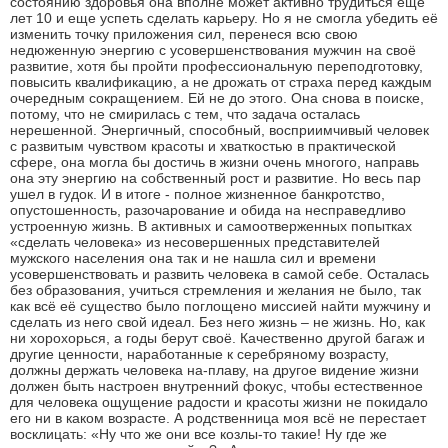
состоянию здоровья она вполне может активно трудиться еще
лет 10 и еще успеть сделать карьеру. Но я не смогла убедить её
изменить точку приложения сил, перенеся всю свою
недюженную энергию с усовершенствования мужчин на своё
развитие, хотя бы пройти профессиональную переподготовку,
повысить квалификацию, а не дрожать от страха перед каждым
очередным сокращением. Ей не до этого. Она снова в поиске,
потому, что не смирилась с тем, что задача осталась
нерешенной. Энергичный, способный, восприимчивый человек
с развитым чувством красоты и хваткостью в практической
сфере, она могла бы достичь в жизни очень многого, направь
она эту энергию на собственный рост и развитие. Но весь пар
ушел в гудок. И в итоге - полное жизненное банкротство,
опустошенность, разочарование и обида на несправедливо
устроенную жизнь. В активных и самоотверженных попытках
«сделать человека» из несовершенных представителей
мужского населения она так и не нашла сил и времени
усовершенствовать и развить человека в самой себе. Осталась
без образования, учиться стремления и желания не было, так
как всё её существо было поглощено миссией найти мужчину и
сделать из него свой идеал. Без него жизнь – не жизнь. Но, как
ни хорохорься, а годы берут своё. Качественно другой багаж и
другие ценности, наработанные к серебряному возрасту,
должны держать человека на-плаву, на другое видение жизни
должен быть настроен внутренний фокус, чтобы естественное
для человека ощущение радости и красоты жизни не покидало
его ни в каком возрасте. А родственница моя всё не перестает
восклицать: «Ну что же они все козлы-то такие! Ну где же