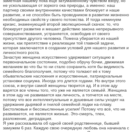
заметная нашему пока еще затуманенному чувством взору, но
не ускользающая от зоркого ока природы, а именно: наш
партнер своими внутренними качествами блокирует и наше
развитие, и не способен быть проводником в развитии жизненно
необходимых свойств у своего потомства. И тогда неминуем
кризис, знаменующий второй эволюционный скачок: то, что
блокирует развитие и мешает действию закона непрерывного
совершенствования, устраняется, освободив от своего
присутствия другого человека. Помеха убирается из нашей
жизни, как препятствие к реализации той главной задачи,
которая заключается в создании условий для нашего развития и
личностного роста.
Зачастую женщина искусственно удерживает ситуацию в
первоначальном состоянии, подобно обручу бочки, движимая
желанием во что бы то ни стало сохранить хотя бы видимость
семейного благополучия, потому что толкают её к тому
обывательские наслоения и искусственные, патриархальные
установки социума. Иногда это длится годами. Но внутри этого
союза, и внутри самой женщины творится ад. И в этом аду
варятся все члены того, что уже не является семьёй. Женщина
в этом аду не развивается как личность, а топчется на месте,
потому что все интеллектуальные и душевные силы уходят на
удержание дырявой и гнилой семейной лодки на-плаву.
Бестолковые и бессмысленные усилия! Потому что всё, что не
развивается, не является жизнью. Это-смерть, тлен,
разложение, деградация.
Я уже рассказывала об одной своей родственнице, бывшей
замужем 6 раз. Каждую свою очередную любовь она начинала с