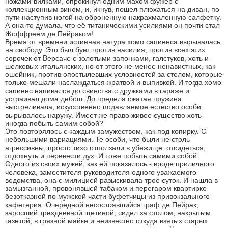
ножами-вилками, опрокинул одним махом фужер с
коллекционным вином, и, икнув, пошел плюхаться на диван, по
пути наступив ногой на оброненную накрахмаленную салфетку.
А она-то думала, что её титаническими усилиями он почти стал
Жоффреем де Пейраком!
Время от времени истинная натура хомо сапиенса вырывалась
на свободу. Это был бунт против насилия, против всех этих
сорочек от Версаче с золотыми запонками, галстуков, хоть и
шелковых итальянских, но от этого не менее ненавистных, как
ошейник, против опостылевших условностей за столом, которые
только мешали наслаждаться жратвой и выпивкой. И тогда хомо
сапиенс напивался до свинства с дружками в гараже и
устраивал дома дебош. До предела сжатая пружина
выстреливала, искусственно подавляемое естество особи
вырывалось наружу. Имеет же право живое существо хоть
иногда побыть самим собой?
Это повторялось с каждым замужеством, как под копирку. С
небольшими вариациями. Те особи, что были не столь
агрессивны, просто тихо отползали в убежище: отсидеться,
отдохнуть и перевести дух. И тоже побыть самими собой.
Одного из своих мужей, как ей показалось - вроде приличного
человека, заместителя руководителя одного уважаемого
ведомства, она с милицией разыскивала трое суток. И нашла в
замызганной, провонявшей табаком и перегаром квартирке
безотказной по мужской части буфетчицы из привокзального
кафетерия. Очередной несостоявшийся граф де Пейрак,
заросший трехдневной щетиной, сидел за столом, накрытым
газетой, в грязной майке и неизвестно откуда взятых старых