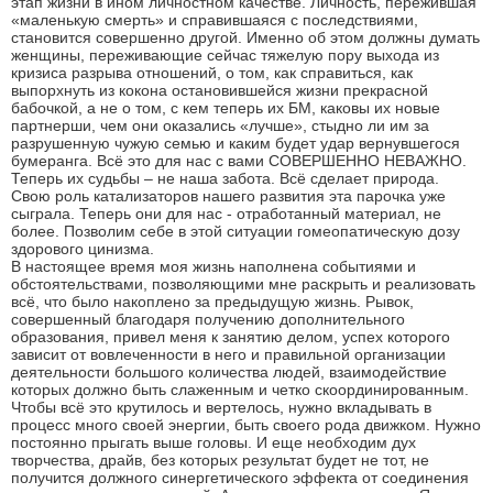
этап жизни в ином личностном качестве. Личность, пережившая
«маленькую смерть» и справившаяся с последствиями,
становится совершенно другой. Именно об этом должны думать
женщины, переживающие сейчас тяжелую пору выхода из
кризиса разрыва отношений, о том, как справиться, как
выпорхнуть из кокона остановившейся жизни прекрасной
бабочкой, а не о том, с кем теперь их БМ, каковы их новые
партнерши, чем они оказались «лучше», стыдно ли им за
разрушенную чужую семью и каким будет удар вернувшегося
бумеранга. Всё это для нас с вами СОВЕРШЕННО НЕВАЖНО.
Теперь их судьбы – не наша забота. Всё сделает природа.
Свою роль катализаторов нашего развития эта парочка уже
сыграла. Теперь они для нас - отработанный материал, не
более. Позволим себе в этой ситуации гомеопатическую дозу
здорового цинизма.
В настоящее время моя жизнь наполнена событиями и
обстоятельствами, позволяющими мне раскрыть и реализовать
всё, что было накоплено за предыдущую жизнь. Рывок,
совершенный благодаря получению дополнительного
образования, привел меня к занятию делом, успех которого
зависит от вовлеченности в него и правильной организации
деятельности большого количества людей, взаимодействие
которых должно быть слаженным и четко скоординированным.
Чтобы всё это крутилось и вертелось, нужно вкладывать в
процесс много своей энергии, быть своего рода движком. Нужно
постоянно прыгать выше головы. И еще необходим дух
творчества, драйв, без которых результат будет не тот, не
получится должного синергетического эффекта от соединения