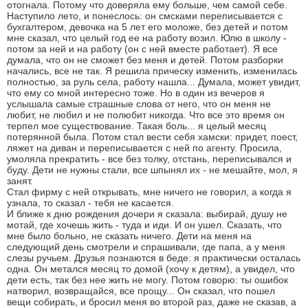
отогнала. Потому что доверяла ему больше, чем самой себе.
Наступило лето, и понеслось: он смсками переписывается с
бухгалтером, девочка на 5 лет его моложе, без детей и потом
мне сказал, что целый год ее на работу возил. Юлю в школу -
потом за ней и на работу (он с ней вместе работает). Я все
думала, что он не сможет без меня и детей. Потом разборки
начались, все не так. Я решила прическу изменить, изменилась
полностью, за руль села, работу нашла... Думала, может увидит,
что ему со мной интересно тоже. Но в один из вечеров я
услышала самые страшные слова от него, что он меня не
любит, не любил и не полюбит никогда. Что все это время он
терпел мое существование. Такая боль... я целый месяц
потерянной была. Потом стал вести себя хамски: придет, поест,
ляжет на диван и переписывается с ней по агенту. Просила,
умоляла прекратить - все без толку, отстань, переписывался и
буду. Дети не нужны стали, все шпынял их - не мешайте, мол, я
занят.
Стал фирму с ней открывать, мне ничего не говорил, а когда я
узнала, то сказал - тебя не касается.
И ближе к дню рождения дочери я сказала: выбирай, душу не
мотай, где хочешь жить - туда и иди. И он ушел. Сказать, что
мне было больно, не сказать ничего. Дети на меня на
следующий день смотрели и спрашивали, где папа, а у меня
слезы ручьем. Друзья познаются в беде: я практически осталась
одна. Он метался месяц то домой (хочу к детям), а увидел, что
дети есть, так без нее жить не могу. Потом говорю: ты ошибок
натворил, возвращайся, все прощу... Он сказал, что пошел
вещи собирать, и бросил меня во второй раз, даже не сказав, а