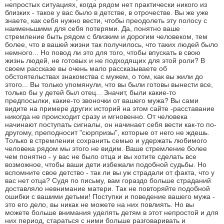
непростых ситуациях, когда рядом нет практически никого из
близких - такое у вас было в детстве, в отрочестве. Вы же уже
знаете, как себя нужно вести, чтобы преодолеть эту полосу с
наименьшими для себя потерями. Да, понятно ваше
стремление быть рядом с близким и дорогим человеком, тем
более, что в вашей жизни так получилось, что таких людей было
немного... Но повод ли это для того, чтобы впускать в свою
жизнь людей, не готовых и не подходящих для этой роли? В
своем рассказе вы очень мало рассказываете об
обстоятельствах знакомства с мужем, о том, как вы жили до
этого... Вы только упомянули, что вы были готовы вынести все,
только бы у детей был отец... Значит, были какие-то
предпосылки, какие-то звоночки от вашего мужа? Вы сами
видите на примере других историй на этом сайте -расставание
никогда не происходит сразу и мгновенно. От человека
начинают поступать сигналы, он начинает себя вести как-то по-
другому, преподносит "сюрпризы", которые от него не ждешь.
Только в стремлении сохранить семью и удержать любимого
человека рядом мы этого не видим. Ваше стремление более
чем понятно - у вас не было отца и вы хотите сделать все
возможное, чтобы ваши дети избежали подобной судьбы. Но
вспомните свое детство - так ли вы уж страдали от факта, что у
вас нет отца? Судя по письму, вам гораздо больше страданий
доставляло невнимание матери. Так не повторяйте подобной
ошибки с вашими детьми! Поступки и поведение вашего мужа -
это его дело, вы никак не можете на них повлиять. Но вы
можете больше внимания уделять детям в этот непростой и для
них период, стараться с ними больше разговаривать и