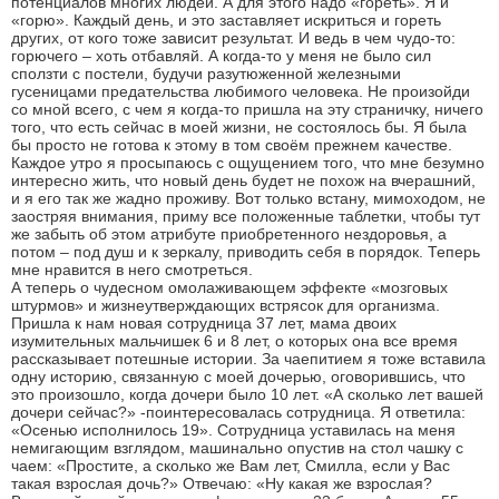
потенциалов многих людей. А для этого надо «гореть». Я и
«горю». Каждый день, и это заставляет искриться и гореть
других, от кого тоже зависит результат. И ведь в чем чудо-то:
горючего – хоть отбавляй. А когда-то у меня не было сил
сползти с постели, будучи разутюженной железными
гусеницами предательства любимого человека. Не произойди
со мной всего, с чем я когда-то пришла на эту страничку, ничего
того, что есть сейчас в моей жизни, не состоялось бы. Я была
бы просто не готова к этому в том своём прежнем качестве.
Каждое утро я просыпаюсь с ощущением того, что мне безумно
интересно жить, что новый день будет не похож на вчерашний,
и я его так же жадно проживу. Вот только встану, мимоходом, не
заостряя внимания, приму все положенные таблетки, чтобы тут
же забыть об этом атрибуте приобретенного нездоровья, а
потом – под душ и к зеркалу, приводить себя в порядок. Теперь
мне нравится в него смотреться.
А теперь о чудесном омолаживающем эффекте «мозговых
штурмов» и жизнеутверждающих встрясок для организма.
Пришла к нам новая сотрудница 37 лет, мама двоих
изумительных мальчишек 6 и 8 лет, о которых она все время
рассказывает потешные истории. За чаепитием я тоже вставила
одну историю, связанную с моей дочерью, оговорившись, что
это произошло, когда дочери было 10 лет. «А сколько лет вашей
дочери сейчас?» -поинтересовалась сотрудница. Я ответила:
«Осенью исполнилось 19». Сотрудница уставилась на меня
немигающим взглядом, машинально опустив на стол чашку с
чаем: «Простите, а сколько же Вам лет, Смилла, если у Вас
такая взрослая дочь?» Отвечаю: «Ну какая же взрослая?