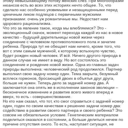
этому невысыхающему потоку женских слёз. При многообразии
нюансов есть во всех этих историях нечто общее. То, что
сделало нас особенно уязвимыми и незащищенными перед
циничным ликом подлецов с первичными мужскими
признаками: очень уж романтичные мы. Недостает нам
здорового рационализма.
Что это за явление такое, когда мы влюбляемся? Это -
эволюционный скачок, момент перехода каждой из нас в новое
качество - будущей дарительницы новой жизни через
соединение с человеком противоположного пола и зачатие
ребенка. Природа тут не обещает нам ничего, кроме того, что
вот с этим самым мужчиной, к которому вспыхнуло чувство,
будет рожден новый человек. И всё. Ничего другого природа в
данном случае не имеет в виду. Но вот состоялось это
соединение и рождение новой жизни. Одна из главных задач
природы выполнена: человеческий род продолжился. Партнер
выполнил свою задачу номер один. Тема закрыта, безумный
всплеск гормонов, бросающий двоих в объятья друг друга,
больше не нужен. Теперь дело за задачей номер два. А
заключается она опять же в исполнении законов эволюции –
бесконечное изменение и развитие всего живого вперед и
вверх, то есть - совершенствование.
Но кто нам сказал, что тот, кто смог справиться с задачей номер
один, годен по своим качествам к решению задачи номер два:
содействию в развитии своего партнера и своего ребенка? Это
совсем не обязательное условие. Генетическим материалом
поделиться оказался в состоянии, а больше делиться нечем по
причине отсутствия оного. То есть, наступает ситуация, не