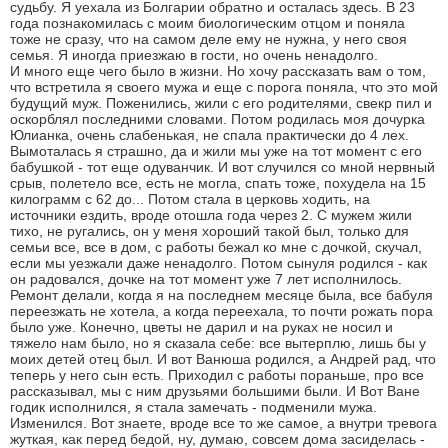
судьбу. Я уехала из Болгарии обратно и осталась здесь. В 23
года познакомилась с моим биологическим отцом и поняла
тоже не сразу, что на самом деле ему не нужна, у него своя
семья. Я иногда приезжаю в гости, но очень ненадолго.
И много еще чего было в жизни. Но хочу рассказать вам о том,
что встретила я своего мужа и еще с порога поняла, что это мой
будущий муж. Поженились, жили с его родителями, свекр пил и
оскорблял последними словами. Потом родилась моя дочурка
Юлианка, очень слабенькая, не спала практически до 4 лех.
Вымоталась я страшно, да и жили мы уже на тот момент с его
бабушкой - тот еще одуванчик. И вот случился со мной нервный
срыв, полетело все, есть не могла, спать тоже, похудела на 15
килограмм с 62 до... Потом стала в церковь ходить, на
источники ездить, вроде отошла года через 2. С мужем жили
тихо, не ругались, он у меня хороший такой был, только для
семьи все, все в дом, с работы бежал ко мне с дочкой, скучал,
если мы уезжали даже ненадолго. Потом сынуля родился - как
он радовался, дочке на тот момент уже 7 лет исполнилось.
Ремонт делали, когда я на последнем месяце была, все бабуля
переезжать не хотела, а когда переехала, то почти рожать пора
было уже. Конечно, цветы не дарил и на руках не носил и
тяжело нам было, но я сказала себе: все вытерплю, лишь бы у
моих детей отец был. И вот Ванюша родился, а Андрей рад, что
теперь у него сын есть. Приходил с работы пораньше, про все
рассказывал, мы с ним друзьями большими были. И Вот Ване
годик исполнился, я стала замечать - подменили мужа.
Изменился. Вот знаете, вроде все то же самое, а внутри тревога
жуткая, как перед бедой, ну, думаю, совсем дома засиделась -