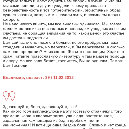
которые только и могут служить нам опорой в жизни. И что бы
мы сами поняли, и другие увидели, к чему привела та
безнравственность и тот потребительский, эгоистичный образ
существования, которым мы начали жить, и пожинаем плоды
которого.
Не надо никого винить, мы все виновны одинаково. Мы всегда
жалеем оставшихся несчастных и ненавидим ушедших за своим
счастьем, не обращая внимания на то, какой ценой это счастье
им дается и надолго ли.
Вам сейчас очень тяжело и больно, но это пройдет, мы тоже
страдали и мучались, но пережили, и Вы переживете, а сколько
нам еще предстоит? Неизвестно. Живите настоящим. Ходите в
храм, читайте православную литературу и там найдете помощь
и опору. На все воля Божия, крепитесь, Вы не одиноки. Помоги
Вам Господи!
Владимир, возраст: 39 / 11.02.2012
Здравствуйте, Лена, здравствуйте, все!
Как много горя выплеснулось на эту гостевую страничку с того
времени, когда я впервые заглянула сюда: растоптанная,
задавленная камнепадом из бед и проблем, почти
уничтоженная! И вот еще одна бездна боли. Словно и нет конца