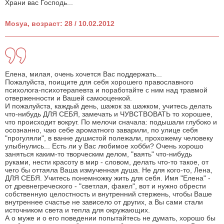
Храни вас Господь...
Mosya, возраст: 28 / 10.02.2012
Елена, милая, очень хочется Вас поддержать...
Пожалуйста, поищите для себя хорошего православного
психолога-психотерапевта и поработайте с ним над травмой
отверженности и Вашей самооценкой.
И пожалуйста, каждый день, шажок за шажком, учитесь делать
что-нибудь ДЛЯ СЕБЯ, замечать и ЧУВСТВОВАТЬ то хорошее,
что происходит вокруг. По мелочи сначала: подышали глубоко и
осознанно, чаю себе ароматного заварили, по улице себя
"прогуляли", в ванне душистой полежали, прохожему человеку
улыбнулись... Есть ли у Вас любимое хобби? Очень хорошо
заняться каким-то творческим делом, "ваять" что-нибудь
руками, нести красоту в мир - словом, делать что-то такое, от
чего бы оттаяла Ваша измученная душа. Не для кого-то, Лена,
ДЛЯ СЕБЯ. Учитесь понемножку жить для себя. Имя "Елена" -
от древнегреческого - "светлая, факел", вот и нужно обрести
собственную целостность и внутренний стержень, чтобы Ваше
внутреннее счастье не зависело от других, а Вы сами стали
источником света и тепла для окружающих.
А о муже и о его поведении попытайтесь не думать, хорошо бы