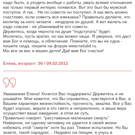
надо было, а уходить вообще с работы, рвать всякие отношения
как только первый интерес появился. Вот это был бы мужской
поступок. А так... Не по совести он поступил. А как жить можно
счастливо, если совесть вся измазана? Правильно делаете, что
молитву за него читаете - нездоров он душой. А вот жалеть не
надо совсем - не убаюкивайте его совесть.
Держитесь, когда чернота на душе "подступать" будет.
Молитесь, пусть кратко, но как можно чаще. Я уверена, что даст
вам Бог и помощь, и облегчение. Помните, что вы не одна -
пишите сюда, пишите на форум www.nelubit.ru.
Мы все за вас и ваших деток! Дай вам Бог счастья!
Елена, возраст: 36 / 09.02.2012
Уважаемая Елена! Хочется Вас поддержать! Держитесь и не
унывайте. Мне кажется, что Вы справитесь, чувствуется в Вас, в
Вашем характере жизнестойкость, прочность, закалка. Все у Вас
будет хорошо, верьте в это свято и непреклонно, и ваша вера
осуществит ваши ожидания, в этом ее суть.
Правильно говорят: "расставанье-маленькая смерть".
Наверное, ни одному человеку не удается в своей жизни
избежать этой "смерти" хотя бы раз. Тяжкое испытание. Но Вы
знаете, такой парадокс... Недавно на лекции, я учусь в