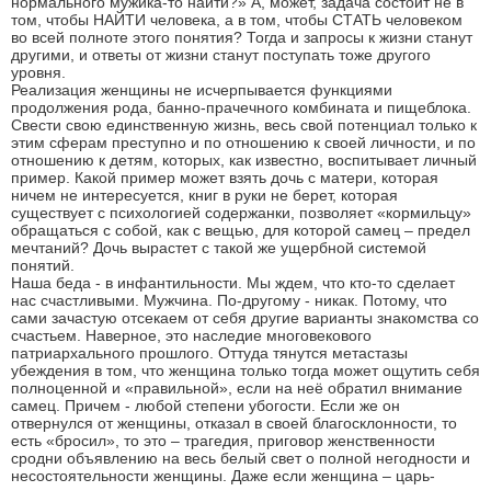
нормального мужика-то найти?» А, может, задача состоит не в
том, чтобы НАЙТИ человека, а в том, чтобы СТАТЬ человеком
во всей полноте этого понятия? Тогда и запросы к жизни станут
другими, и ответы от жизни станут поступать тоже другого
уровня.
Реализация женщины не исчерпывается функциями
продолжения рода, банно-прачечного комбината и пищеблока.
Свести свою единственную жизнь, весь свой потенциал только к
этим сферам преступно и по отношению к своей личности, и по
отношению к детям, которых, как известно, воспитывает личный
пример. Какой пример может взять дочь с матери, которая
ничем не интересуется, книг в руки не берет, которая
существует с психологией содержанки, позволяет «кормильцу»
обращаться с собой, как с вещью, для которой самец – предел
мечтаний? Дочь вырастет с такой же ущербной системой
понятий.
Наша беда - в инфантильности. Мы ждем, что кто-то сделает
нас счастливыми. Мужчина. По-другому - никак. Потому, что
сами зачастую отсекаем от себя другие варианты знакомства со
счастьем. Наверное, это наследие многовекового
патриархального прошлого. Оттуда тянутся метастазы
убеждения в том, что женщина только тогда может ощутить себя
полноценной и «правильной», если на неё обратил внимание
самец. Причем - любой степени убогости. Если же он
отвернулся от женщины, отказал в своей благосклонности, то
есть «бросил», то это – трагедия, приговор женственности
сродни объявлению на весь белый свет о полной негодности и
несостоятельности женщины. Даже если женщина – царь-