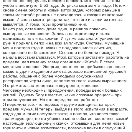
постепенно вернулась прежняя цепкость мышления. Потом –
учеба в институте. В 53 года. Встряска мозгам что надо. Потом -
снова смена работы и новый виток задач, которых раньше в
таком масштабе решать не приходилось и каждая из которых –
вызов. И снова мозги трещали так, что того и гляди из головы
вывалятся. И тома, горы прочитанных книг.
Как-то раз, оставшись дома одна, я решила повесить
выстиранные занавески. Залезла на стремянку и стала
нанизывать петли на крючки. И тут же застыла от удивления:
руки я подняла легко и на всю амплитуду. Суставы, мучившие
меня полтора года и никак не поддававшиеся лечению,
совершенно не беспокоили. Словно и не болели никогда. Я
начала восстанавливаться. Мозг, который заставили работать на
пределе, дал команду всему организму: «Жить!» Я стала
меняться и внешне. Энергия, постепенно прибывавшая после
каждого удачно сданного зачета, хорошо написанной курсовой
работы, общения с более молодыми сокурсниками
расправляла черты лица, наполняла глаза живым выражением.
Я стремительно менялась и внутренне, и внешне.
Человеку необходимы преодоления, победы ценой больших
усилий. Одному Богу известно, какие сложные процессы при
этом запускаются. Но это определенно работает.
Я пережила всё, что пережили другие женщины, которых
предали мужья. И теперь, выйдя из этого испытания в возрасте,
когда для многих наступает закат, я поняла, что через такое
травмирующее, почти убившее меня событие, состоялся самый
настоящий эволюционный скачок, открывший для меня новые
горизонты и новые возможности, позволив войти в следующий