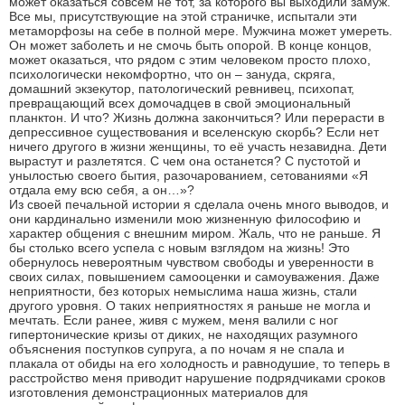
может оказаться совсем не тот, за которого вы выходили замуж.
Все мы, присутствующие на этой страничке, испытали эти
метаморфозы на себе в полной мере. Мужчина может умереть.
Он может заболеть и не смочь быть опорой. В конце концов,
может оказаться, что рядом с этим человеком просто плохо,
психологически некомфортно, что он – зануда, скряга,
домашний экзекутор, патологический ревнивец, психопат,
превращающий всех домочадцев в свой эмоциональный
планктон. И что? Жизнь должна закончиться? Или перерасти в
депрессивное существования и вселенскую скорбь? Если нет
ничего другого в жизни женщины, то её участь незавидна. Дети
вырастут и разлетятся. С чем она останется? С пустотой и
унылостью своего бытия, разочарованием, сетованиями «Я
отдала ему всю себя, а он…»?
Из своей печальной истории я сделала очень много выводов, и
они кардинально изменили мою жизненную философию и
характер общения с внешним миром. Жаль, что не раньше. Я
бы столько всего успела с новым взглядом на жизнь! Это
обернулось невероятным чувством свободы и уверенности в
своих силах, повышением самооценки и самоуважения. Даже
неприятности, без которых немыслима наша жизнь, стали
другого уровня. О таких неприятностях я раньше не могла и
мечтать. Если ранее, живя с мужем, меня валили с ног
гипертонические кризы от диких, не находящих разумного
объяснения поступков супруга, а по ночам я не спала и
плакала от обиды на его холодность и равнодушие, то теперь в
расстройство меня приводит нарушение подрядчиками сроков
изготовления демонстрационных материалов для