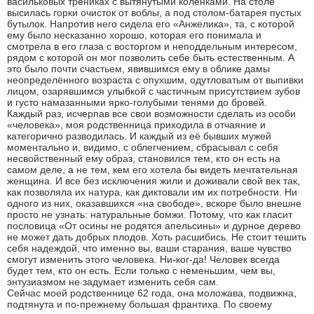
васильковых трениках с вытянутыми коленками. На столе
высилась горки очисток от воблы, а под столом-батарея пустых
бутылок. Напротив него сидела его «Анжелика», та, с которой
ему было несказанно хорошо, которая его понимала и
смотрела в его глаза с восторгом и неподдельным интересом,
рядом с которой он мог позволить себе быть естественным. А
это было почти счастьем, явившимся ему в облике дамы
неопределённого возраста с опухшим, одутловатым от выпивки
лицом, озарявшимся улыбкой с частичным присутствием зубов
и густо намазанными ярко-голубыми тенями до бровей.
Каждый раз, исчерпав все свои возможности сделать из особи
«человека», моя родственница приходила в отчаяние и
категорично разводилась. И каждый из её бывших мужей
моментально и, видимо, с облегчением, сбрасывал с себя
несвойственный ему образ, становился тем, кто он есть на
самом деле, а не тем, кем его хотела бы видеть мечтательная
женщина. И все без исключения жили и доживали свой век так,
как позволяла их натура, как диктовали им их потребности. Ни
одного из них, оказавшихся «на свободе», вскоре было внешне
просто не узнать: натуральные бомжи. Потому, что как гласит
пословица «От осины не родятся апельсины» и дурное дерево
не может дать добрых плодов. Хоть расшибись. Не стоит тешить
себя надеждой, что именно вы, ваши старания, ваше чувство
смогут изменить этого человека. Ни-ког-да! Человек всегда
будет тем, кто он есть. Если только с неменьшим, чем вы,
энтузиазмом не задумает изменить себя сам.
Сейчас моей родственнице 62 года, она моложава, подвижна,
подтянута и по-прежнему большая франтиха. По своему