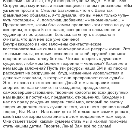
Взрослый - мой сын, ему в феврале уже 33 будет. А мне - 55».
Сотрудница смутилась и извиняющимся тоном произнесла: «Вы
уж меня простите, Смилла Батьковна, что я с Вами так
фамильярно общалась, я-то думала, что вы меня только чуть–
чуть постарше». И, помолчав, добавила: «Феноменально…»
Представляете, каким бальзамом пролились эти слова на душу
женщины, которая 5 лет назад, совершенно сломленная и
чудовищно постаревшая, боялась взглянуть в зеркало и
считала, что для неё все уже кончено!
Внутри каждого из нас заложены фантастические
восстановительные силы и неисчерпаемые ресурсы жизни. Это
те самые силы, которые позволяют нежной, хрупкой травинке
прорасти сквозь толщу бетона. Что же говорить о духовном
существе, любимом Божьем творении – человеке? Какая же в
нём мощь заложена? Пусть эти ресурсы наши БМ и их пассии
расходуют на разрушение, блуд, низменные удовольствия и
дешевые водевили, в которые они превращают свои судьбы.
Это - их зона ответственности. Давайте мы направим свою
энергию по назначению: на созидание, преодоление,
самосовершенствование, творение красоты во всех доступных
нам видах: в поступках, предметах, отношениях. Каждому из
нас по праву рождения вверен свой мир, который по закону
творения должен стать лучше от того, что в него пришел новый
творец. Вы. Или я. Или наши дети. И только нам самим решать,
какой мы сотворим свою жизнь в этом подаренном нам мире.
Она станет такой, какими сумеем стать мы и какими поможем
стать нашим детям. Творите, Лена! Вам всё по силам!