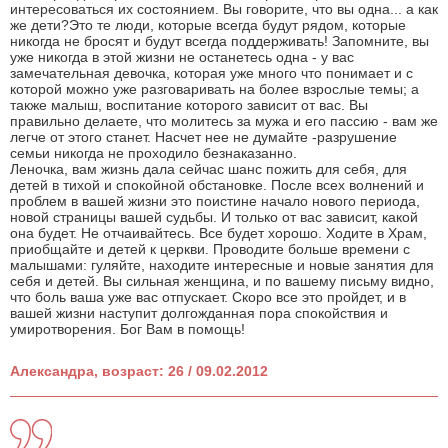
интересоваться их состоянием. Вы говорите, что вы одна... а как
же дети?Это те люди, которые всегда будут рядом, которые
никогда не бросят и будут всегда поддерживать! Запомните, вы
уже никогда в этой жизни не останетесь одна - у вас
замечательная девочка, которая уже много что понимает и с
которой можно уже разговаривать на более взрослые темы; а
также малыш, воспитание которого зависит от вас. Вы
правильно делаете, что молитесь за мужа и его пассию - вам же
легче от этого станет. Насчет нее не думайте -разрушение
семьи никогда не проходило безнаказанно.
Леночка, вам жизнь дала сейчас шанс пожить для себя, для
детей в тихой и спокойной обстановке. После всех волнений и
проблем в вашей жизни это поистине начало нового периода,
новой страницы вашей судьбы. И только от вас зависит, какой
она будет. Не отчаивайтесь. Все будет хорошо. Ходите в Храм,
приобщайте и детей к церкви. Проводите больше времени с
малышами: гуляйте, находите интересные и новые занятия для
себя и детей. Вы сильная женщина, и по вашему письму видно,
что боль ваша уже вас отпускает. Скоро все это пройдет, и в
вашей жизни наступит долгожданная пора спокойствия и
умиротворения. Бог Вам в помощь!
Александра, возраст: 26 / 09.02.2012