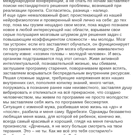
международной конференции, а не спать по ночам заставляют
поиски нестандартного решения проблемы, возникшей при
реализации проекта. Согласитесь, разница - налицо.
И еще один немаловажный факт, проистекающий из нашей
нейрофизиологии и проверенный мной лично на себе: до тех
пор, пока мы грузим нещадно свои мозги, пока жадно познаем
новое в любой интересующей нас области, взрываем свои
серые полушария мозговым штурмом для решения задач с
повышающим коэффициентом сложности - мы молоды. Мозг
так устроен: если его заставляют обучаться, он функционирует
по программе молодости. Для мозга обучение эквивалентно
сигналу извне: «хозяин головы – молодой человек». И весь
организм подстраивается под этот сигнал. Живя активной
интеллектуальной, познавательной жизнью, мы сбиваем,
заглушаем программу старения, поворачиваем время вспять,
заставляем вскрываться беспредельным внутренним ресурсам.
Решая сложные задачи, требующие напряжения всех наших
внутренних сил, пополняя копилку знаний, много читая,
погружаясь в познание ранее нам неизвестного, заставляя душу
вибрировать и откликаться на всё прекрасное, что создано
человечеством, мы живем по программе не просто молодости:
мы заставляем себя жить по программе бессмертия.
Ситуация с изменой мужа, разбившая мою жизнь на «до» и
«после», разбила и меня саму. Вдребезги. Однажды беззаветно
любящая меня мама, для которой её ребенок, конечно же,
всегда самый красивый и хороший, глядя на меня печально
произнесла: «Доченька, я не могу больше смотреть на твои
терзания. Это – не ты. Как же всё это тебя состарило!»