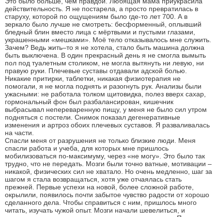
Это было больше, чем правдой. Любящая мама приукрасила
действительность. Я не постарела, а просто превратилась в
старуху, которой по ощущениям было где-то лет 700. А в
зеркало было лучше не смотреть: бесформенный, оплывший
бледный блин вместо лица с мёртвыми и пустыми глазами,
украшенными «мешками». Моё тело отказывалось мне служить.
Зачем? Ведь жить–то я не хотела, стало быть машина должна
быть выключена. В один прекрасный день я не смогла вымыть
пол под туалетным столиком, не могла вытянуть ни левую, ни
правую руки. Плечевые суставы отдавали адской болью.
Никакие притирки, таблетки, никакая физиотерапия не
помогали, я не могла поднять и разогнуть рук. Анализы были
ужасными: не работала толком щитовидка, полез вверх сахар,
гормональный фон был разбалансирован, кишечник
выбрасывал непереваренную пищу, у меня не было сил утром
подняться с постели. Снимок показал дегенеративные
изменения и артроз обоих плечевых суставов. Я разваливалась
на части.
Спасли меня от разрушения не только близкие люди. Меня
спасли работа и учеба, для которых мне пришлось
мобилизоваться по-максимуму, через «не могу». Это было так
трудно, что не передать. Мозги были точно ватные, мотивации –
никакой, физических сил не хватало. Но очень медленно, шаг за
шагом я стала возвращаться, хотя уже отчаялась стать
прежней. Первые успехи на новой, более сложной работе,
окрылили, появилось почти забытое чувство радости от хорошо
сделанного дела. Чтобы справиться с ним, пришлось много
читать, изучать чужой опыт. Мозги начали шевелиться, и