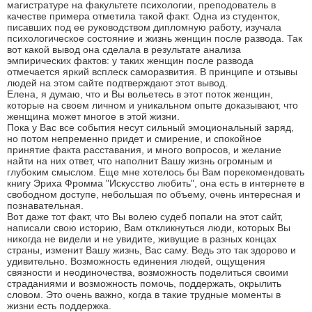
магистратуре на факультете психологии, преподователь в
качестве примера отметила такой факт. Одна из студенток,
писавших под ее руководством дипломную работу, изучала
психологическое состояние и жизнь женщин после развода. Так
вот какой вывод она сделала в результате анализа
эмпирических фактов: у таких женщин после развода
отмечается яркий всплеск саморазвития. В принципе и отзывы
людей на этом сайте подтверждают этот вывод.
Елена, я думаю, что и Вы вольетесь в этот поток женщин,
которые на своем личном и уникальном опыте доказывают, что
женщина может многое в этой жизни.
Пока у Вас все события несут сильный эмоциональный заряд,
но потом непременно придет и смирение, и спокойное
принятие факта расставания, и много вопросов, и желание
найти на них ответ, что наполнит Вашу жизнь огромным и
глубоким смыслом. Еще мне хотелось бы Вам порекомендовать
книгу Эриха Фромма "Искусство любить", она есть в интернете в
свободном доступе, небольшая по объему, очень интересная и
познавательная.
Вот даже тот факт, что Вы волею судеб попали на этот сайт,
написали свою историю, Вам откликнуться люди, которых Вы
никогда не видели и не увидите, живущие в разных концах
страны, изменит Вашу жизнь, Вас саму. Ведь это так здорово и
удивительно. Возможность единения людей, ощущения
связности и неодиночества, возможность поделиться своими
страданиями и возможность помочь, поддержать, окрылить
словом. Это очень важно, когда в такие трудные моменты в
жизни есть поддержка.