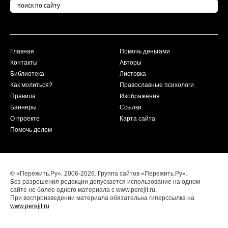
Главная
Помочь деньгами
Контакты
Авторы
Библиотека
Листовка
Как молиться?
Православные психологи
Правила
Изображения
Баннеры
Ссылки
О проекте
Карта сайта
Помочь делом
© «Пережить.Ру». 2006-2026. Группа сайтов «Пережить.Ру».
Без разрешения редакции допускается использование на одном
сайте не более одного материала с www.perejit.ru.
При воспроизведении материала обязательна гиперссылка на
www.perejit.ru