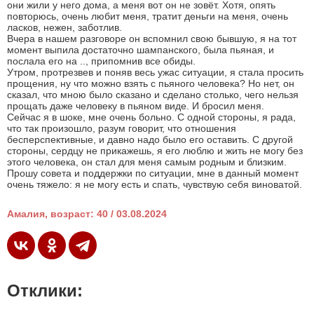
они жили у него дома, а меня вот он не зовёт. Хотя, опять
повторюсь, очень любит меня, тратит деньги на меня, очень
ласков, нежен, заботлив.
Вчера в нашем разговоре он вспомнил свою бывшую, я на тот
момент выпила достаточно шампанского, была пьяная, и
послала его на .., припомнив все обиды.
Утром, протрезвев и поняв весь ужас ситуации, я стала просить
прощения, ну что можно взять с пьяного человека? Но нет, он
сказал, что мною было сказано и сделано столько, чего нельзя
прощать даже человеку в пьяном виде. И бросил меня.
Сейчас я в шоке, мне очень больно. С одной стороны, я рада,
что так произошло, разум говорит, что отношения
бесперспективные, и давно надо было его оставить. С другой
стороны, сердцу не прикажешь, я его люблю и жить не могу без
этого человека, он стал для меня самым родным и близким.
Прошу совета и поддержки по ситуации, мне в данный момент
очень тяжело: я не могу есть и спать, чувствую себя виноватой.
Амалия, возраст: 40 / 03.08.2024
Отклики: