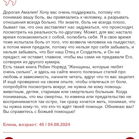
Дорогая Амалия! Хочу вас очень поддержать, потому что
понимаю вашу боль, вы привязались к человеку, а разрывать
отношения всегда больно. Но знаете, боль не всегда плохо,
бывает так, что она заставляет нас задуматься, что происходит,
посмотреть на реальность по-другому. Может, для вас настало
время познакомиться с собой, полюбить себя. Я в свое время
тоже испытала боль от того, что возвела человека на пьедестал,
а потом меня предали, потому что нельзя про себя забывать, и
нельзя забывать, что Бог наш Отец и Создатель, и Он не
предаст, не оставит, главное, чтобы мы сами не предавали Его,
сотворяя из другого кумира.
Есть такая книга Робин Норвуд "Женщины, которые любят
очень сильно", и здесь на сайте много полезных статей про
любовь и зависимость, начните читать, вдруг что-то вас зацепит.
И ещё проверено на своем опыте, чтобы отвлечься от боли,
попробуйте посмотреть вокруг, не нужна ли кому помощь:
животным, детям, старикам или смертельно больным. Когда
понимаешь, что мы смертны, то измена или предательство не
воспринимается так остро, так сразу хочется жить, понимая, что
ты нужна кому-то, что кто-то ждёт твоей помощи. Обнимаю вас!
Вы справитесь с Божьей помощью!
Елена, возраст: 40 / 04.08.2024