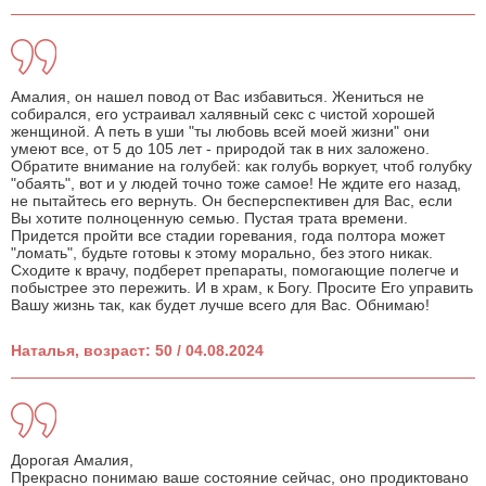
Амалия, он нашел повод от Вас избавиться. Жениться не
собирался, его устраивал халявный секс с чистой хорошей
женщиной. А петь в уши "ты любовь всей моей жизни" они
умеют все, от 5 до 105 лет - природой так в них заложено.
Обратите внимание на голубей: как голубь воркует, чтоб голубку
"обаять", вот и у людей точно тоже самое! Не ждите его назад,
не пытайтесь его вернуть. Он бесперспективен для Вас, если
Вы хотите полноценную семью. Пустая трата времени.
Придется пройти все стадии горевания, года полтора может
"ломать", будьте готовы к этому морально, без этого никак.
Сходите к врачу, подберет препараты, помогающие полегче и
побыстрее это пережить. И в храм, к Богу. Просите Его управить
Вашу жизнь так, как будет лучше всего для Вас. Обнимаю!
Наталья, возраст: 50 / 04.08.2024
Дорогая Амалия,
Прекрасно понимаю ваше состояние сейчас, оно продиктовано