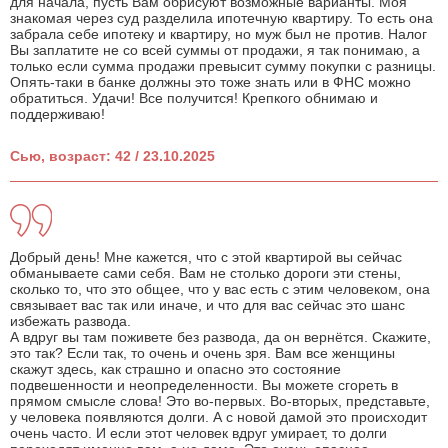
для начала, пусть Вам обрисуют возможные варианты. Моя
знакомая через суд разделила ипотечную квартиру. То есть она
забрала себе ипотеку и квартиру, но муж был не против. Налог
Вы заплатите не со всей суммы от продажи, я так понимаю, а
только если сумма продажи превысит сумму покупки с разницы.
Опять-таки в банке должны это тоже знать или в ФНС можно
обратиться. Удачи! Все получится! Крепкого обнимаю и
поддерживаю!
Сью, возраст: 42 / 23.10.2025
Добрый день! Мне кажется, что с этой квартирой вы сейчас
обманываете сами себя. Вам не столько дороги эти стены,
сколько то, что это общее, что у вас есть с этим человеком, она
связывает вас так или иначе, и что для вас сейчас это шанс
избежать развода.
А вдруг вы там поживете без развода, да он вернётся. Скажите,
это так? Если так, то очень и очень зря. Вам все женщины
скажут здесь, как страшно и опасно это состояние
подвешенности и неопределенности. Вы можете сгореть в
прямом смысле слова! Это во-первых. Во-вторых, представьте,
у человека появляются долги. А с новой дамой это происходит
очень часто. И если этот человек вдруг умирает, то долги