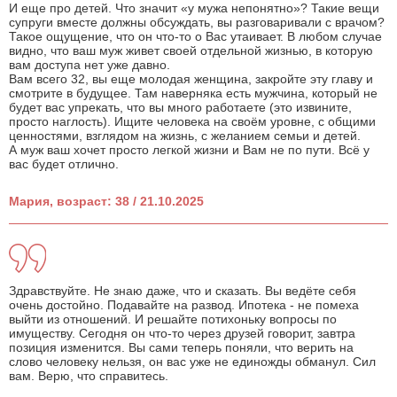
И еще про детей. Что значит «у мужа непонятно»? Такие вещи
супруги вместе должны обсуждать, вы разговаривали с врачом?
Такое ощущение, что он что-то о Вас утаивает. В любом случае
видно, что ваш муж живет своей отдельной жизнью, в которую
вам доступа нет уже давно.
Вам всего 32, вы еще молодая женщина, закройте эту главу и
смотрите в будущее. Там наверняка есть мужчина, который не
будет вас упрекать, что вы много работаете (это извините,
просто наглость). Ищите человека на своём уровне, с общими
ценностями, взглядом на жизнь, с желанием семьи и детей.
А муж ваш хочет просто легкой жизни и Вам не по пути. Всё у
вас будет отлично.
Мария, возраст: 38 / 21.10.2025
Здравствуйте. Не знаю даже, что и сказать. Вы ведёте себя
очень достойно. Подавайте на развод. Ипотека - не помеха
выйти из отношений. И решайте потихоньку вопросы по
имуществу. Сегодня он что-то через друзей говорит, завтра
позиция изменится. Вы сами теперь поняли, что верить на
слово человеку нельзя, он вас уже не единожды обманул. Сил
вам. Верю, что справитесь.