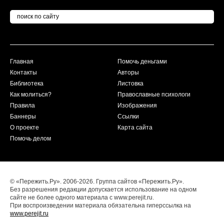
Главная
Помочь деньгами
Контакты
Авторы
Библиотека
Листовка
Как молиться?
Православные психологи
Правила
Изображения
Баннеры
Ссылки
О проекте
Карта сайта
Помочь делом
© «Пережить.Ру». 2006-2026. Группа сайтов «Пережить.Ру».
Без разрешения редакции допускается использование на одном
сайте не более одного материала с www.perejit.ru.
При воспроизведении материала обязательна гиперссылка на
www.perejit.ru