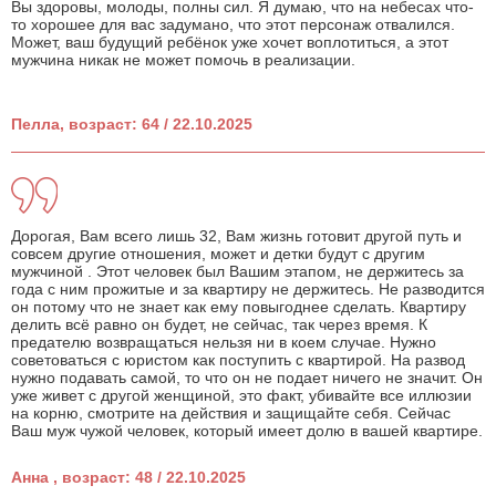
Вы здоровы, молоды, полны сил. Я думаю, что на небесах что-
то хорошее для вас задумано, что этот персонаж отвалился.
Может, ваш будущий ребёнок уже хочет воплотиться, а этот
мужчина никак не может помочь в реализации.
Пелла, возраст: 64 / 22.10.2025
Дорогая, Вам всего лишь 32, Вам жизнь готовит другой путь и
совсем другие отношения, может и детки будут с другим
мужчиной . Этот человек был Вашим этапом, не держитесь за
года с ним прожитые и за квартиру не держитесь. Не разводится
он потому что не знает как ему повыгоднее сделать. Квартиру
делить всё равно он будет, не сейчас, так через время. К
предателю возвращаться нельзя ни в коем случае. Нужно
советоваться с юристом как поступить с квартирой. На развод
нужно подавать самой, то что он не подает ничего не значит. Он
уже живет с другой женщиной, это факт, убивайте все иллюзии
на корню, смотрите на действия и защищайте себя. Сейчас
Ваш муж чужой человек, который имеет долю в вашей квартире.
Анна , возраст: 48 / 22.10.2025