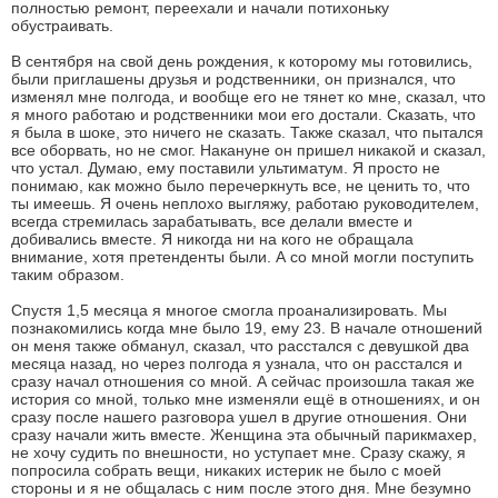
полностью ремонт, переехали и начали потихоньку
обустраивать.
В сентября на свой день рождения, к которому мы готовились,
были приглашены друзья и родственники, он признался, что
изменял мне полгода, и вообще его не тянет ко мне, сказал, что
я много работаю и родственники мои его достали. Сказать, что
я была в шоке, это ничего не сказать. Также сказал, что пытался
все оборвать, но не смог. Накануне он пришел никакой и сказал,
что устал. Думаю, ему поставили ультиматум. Я просто не
понимаю, как можно было перечеркнуть все, не ценить то, что
ты имеешь. Я очень неплохо выгляжу, работаю руководителем,
всегда стремилась зарабатывать, все делали вместе и
добивались вместе. Я никогда ни на кого не обращала
внимание, хотя претенденты были. А со мной могли поступить
таким образом.
Спустя 1,5 месяца я многое смогла проанализировать. Мы
познакомились когда мне было 19, ему 23. В начале отношений
он меня также обманул, сказал, что расстался с девушкой два
месяца назад, но через полгода я узнала, что он расстался и
сразу начал отношения со мной. А сейчас произошла такая же
история со мной, только мне изменяли ещё в отношениях, и он
сразу после нашего разговора ушел в другие отношения. Они
сразу начали жить вместе. Женщина эта обычный парикмахер,
не хочу судить по внешности, но уступает мне. Сразу скажу, я
попросила собрать вещи, никаких истерик не было с моей
стороны и я не общалась с ним после этого дня. Мне безумно