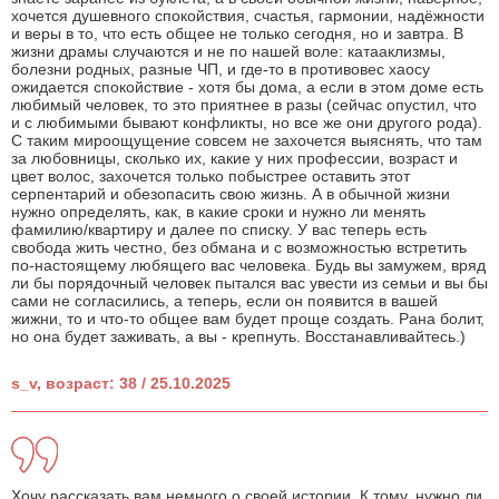
хочется душевного спокойствия, счастья, гармонии, надёжности
и веры в то, что есть общее не только сегодня, но и завтра. В
жизни драмы случаются и не по нашей воле: катааклизмы,
болезни родных, разные ЧП, и где-то в противовес хаосу
ожидается спокойствие - хотя бы дома, а если в этом доме есть
любимый человек, то это приятнее в разы (сейчас опустил, что
и с любимыми бывают конфликты, но все же они другого рода).
С таким мироощущение совсем не захочется выяснять, что там
за любовницы, сколько их, какие у них профессии, возраст и
цвет волос, захочется только побыстрее оставить этот
серпентарий и обезопасить свою жизнь. А в обычной жизни
нужно определять, как, в какие сроки и нужно ли менять
фамилию/квартиру и далее по списку. У вас теперь есть
свобода жить честно, без обмана и с возможностью встретить
по-настоящему любящего вас человека. Будь вы замужем, вряд
ли бы порядочный человек пытался вас увести из семьи и вы бы
сами не согласились, а теперь, если он появится в вашей
жижни, то и что-то общее вам будет проще создать. Рана болит,
но она будет заживать, а вы - крепнуть. Восстанавливайтесь.)
s_v, возраст: 38 / 25.10.2025
Хочу рассказать вам немного о своей истории. К тому, нужно ли