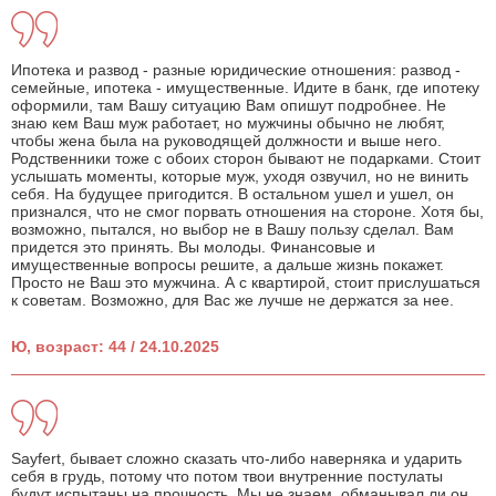
Ипотека и развод - разные юридические отношения: развод -
семейные, ипотека - имущественные. Идите в банк, где ипотеку
оформили, там Вашу ситуацию Вам опишут подробнее. Не
знаю кем Ваш муж работает, но мужчины обычно не любят,
чтобы жена была на руководящей должности и выше него.
Родственники тоже с обоих сторон бывают не подарками. Стоит
услышать моменты, которые муж, уходя озвучил, но не винить
себя. На будущее пригодится. В остальном ушел и ушел, он
признался, что не смог порвать отношения на стороне. Хотя бы,
возможно, пытался, но выбор не в Вашу пользу сделал. Вам
придется это принять. Вы молоды. Финансовые и
имущественные вопросы решите, а дальше жизнь покажет.
Просто не Ваш это мужчина. А с квартирой, стоит прислушаться
к советам. Возможно, для Вас же лучше не держатся за нее.
Ю, возраст: 44 / 24.10.2025
Sayfert, бывает сложно сказать что-либо наверняка и ударить
себя в грудь, потому что потом твои внутренние постулаты
будут испытаны на прочность. Мы не знаем, обманывал ли он