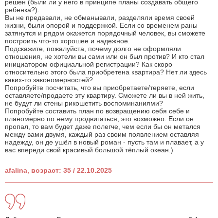
решен (были ли у него в принципе планы создавать общего
ребенка?).
Вы не предавали, не обманывали, разделяли время своей
жизни, были опорой и поддержкой. Если со временем раны
затянутся и рядом окажется порядочный человек, вы сможете
построить что-то хорошее и надежное.
Подскажите, пожалуйста, почему долго не оформляли
отношения, не хотели вы сами или он был против? И кто стал
инициатором официальной регистрации? Как скоро
относительно этого была приобретена квартира? Нет ли здесь
каких-то закономерностей?
Попробуйте посчитать, что вы приобретаете/теряете, если
оставляете/продаете эту квартиру. Сможете ли вы в ней жить,
не будут ли стены рикошетить воспоминаниями?
Попробуйте составить план по возвращению себя себе и
планомерно по нему продвигаться, это возможно. Если он
пропал, то вам будет даже полегче, чем если бы он метался
между вами двумя, каждый раз своим появлением оставляя
надежду, он де ушёл в новый роман - пусть там и плавает, а у
вас впереди свой красивый большой тёплый океан.)
afalina, возраст: 35 / 22.10.2025