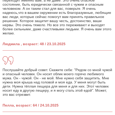
переходят именно вам, а не даме. Это очень опасное
состояние, быть юридически связанной с чужим и опасным
человеком. А он таким стал для вас, поверьте. Я очень
надеюсь,что в вашем окружении есть благоразумные, любящие
вас люди, которые сейчас помогут вам принять правильное
решение. Которое защитит вашу честь, достоинство, ваши
нервы. Это очень тяжело. Но все это переживают и выходят
более сильными, даже счастливыми людьми. Я очень вам этого
желаю.
Людмила , возраст: 48 / 23.10.2025
Послушайте добрый совет. Скажите себе: "Рядом со мной чужой
и опасный человек. Он носит облик моего горячо любимого
мужа. Он - чужой. Он - не мой. Мне нужно себя защитить. Мне
нужна моя крыша над головой и моя еда. У меня могут быть
дети. Нужна тёплая пещера для меня и для них. Этот человек
носит еду в другую пещеру, и я могу стать этой едой". Может,
это вас отрезвит.
Пелла, возраст: 64 / 24.10.2025