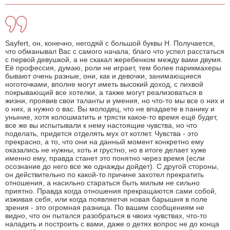
Sayfert, он, конечно, негодяй с большой буквы Н. Получается,
что обманывал Вас с самого начала, благо что успел расстаться
с первой девушкой, а не скакал жеребенком между вами двумя.
Её профессия, думаю, роли не играет, тем более парикмахеры
бывают очень разные, они, как и девочки, занимающиеся
ноготочками, вполне могут иметь высокий доход, с лихвой
покрывающий все хотелки, а также могут реализоваться в
жизни, проявив свои таланты и умения, но что-то мы все о них и
о них, а нужно о вас. Вы молодец, что не впадаете в панику и
уныние, хотя колошматить и трясти какое-то время ещё будет,
все же вы испытывали к нему настоящие чувства, но что
поделать, придется отделять мух от котлет. Чувства - это
прекрасно, а то, что они на данный момент конкретно ему
оказались не нужны, хоть и грустно, но в итоге делает хуже
именно ему, правда станет это понятно через время (если
осознание до него все же однажды дойдет). С другой стороны,
он действительно по какой-то причине захотел прекратить
отношения, а насильно стараться быть милым не сильно
приятно. Правда когда отношения прекращаются сами собой,
изживая себя, или когда появляетчя новая барышня в поле
зрения - это огромная разница. По вашим сообщениям не
видно, что он пытался разобраться в чвоих чувствах, что-то
наладить и построить с вами, даже о детях вопрос не до конца