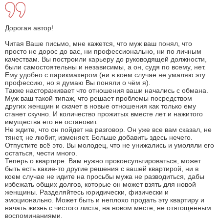
Дорогая автор!
Читая Ваше письмо, мне кажется, что муж ваш понял, что
просто не дорос до вас, ни профессионально, ни по личным
качествам. Вы построили карьеру до руководящей должности,
были самостоятельны и независимы, а он, судя по всему, нет.
Ему удобно с парикмахером (ни в коем случае не умаляю эту
профессию, но я думаю Вы поняли о чём я).
Также настораживает что отношения ваши начались с обмана.
Муж ваш такой типаж, что решает проблемы посредством
других женщин и скачет в новые отношения как только ему
станет скучно. И количество прожитых вместе лет и нажитого
имущества его не остановит.
Не ждите, что он пойдет на разговор. Он уже все вам сказал, не
тянет, не любит, изменяет. Больше добавить здесь нечего.
Отпустите всё это. Вы молодец, что не унижались и умоляли его
остаться, чести много.
Теперь о квартире. Вам нужно проконсультироваться, может
быть есть какие-то другие решения с вашей квартирой, ни в
коем случае не идите на просьбы мужа не разводиться, дабы
избежать общих долгов, которые он может взять для новой
женщины. Разделяйтесь юридически, физически и
эмоционально. Может быть и неплохо продать эту квартиру и
начать жизнь с чистого листа, на новом месте, не отягощенным
воспоминаниями.