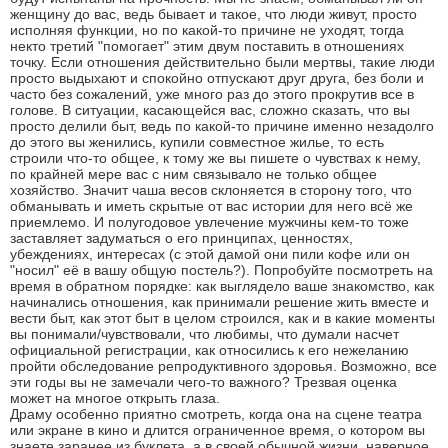
женщину до вас, ведь бывает и такое, что люди живут, просто
исполняя функции, но по какой-то причине не уходят, тогда
некто третий "помогает" этим двум поставить в отношениях
точку. Если отношения действительно были мертвы, такие люди
просто выдыхают и спокойно отпускают друг друга, без боли и
часто без сожалений, уже много раз до этого прокрутив все в
голове. В ситуации, касающейся вас, сложно сказать, что вы
просто делили быт, ведь по какой-то причине именно незадолго
до этого вы женились, купили совместное жилье, то есть
строили что-то общее, к тому же вы пишете о чувствах к нему,
по крайней мере вас с ним связывало не только общее
хозяйство. Значит чаша весов склоняется в сторону того, что
обманывать и иметь скрытые от вас истории для него всë же
приемлемо. И полугодовое увлечение мужчины кем-то тоже
заставляет задуматься о его принципах, ценностях,
убеждениях, интересах (с этой дамой они пили кофе или он
"носил" её в вашу общую постель?). Попробуйте посмотреть на
время в обратном порядке: как выглядело ваше знакомство, как
начинались отношения, как принимали решение жить вместе и
вести быт, как этот быт в целом строился, как и в какие моменты
вы понимали/чувствовали, что любимы, что думали насчет
официальной регистрации, как относились к его нежеланию
пройти обследование репродуктивного здоровья. Возможно, все
эти годы вы не замечали чего-то важного? Трезвая оценка
может на многое открыть глаза.
Драму особенно приятно смотреть, когда она на сцене театра
или экране в кино и длится ограниченное время, о котором вы
знаете заранее из буклета, а в своей обычной жизни, наверное,