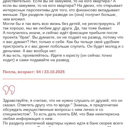
Действительно. Если вы не замужем, то на кого квартира? А
если вы замужем, то на кого квартира? На двоих, что открывает
интересные перспективы для того, кто финансово вкладывает
меньше. При разделе при разводе он (она) получит больше,
чем вложил.
Могли бы и так жить всю жизнь без детей, не регистрируясь. И
так хорошо, мы же любим друг друга. Да, так тоже бывает.
А получилось иначе, и сейчас идёт фиксация прибыли после
проекта "брак". Вы думаете, он не подаёт на развод, потому что
о вас думает? Нет, только о себе. Как бы тельце своё удобнее
пристроить и с вас денег побольше слупить. Он будет молод и с
деньгами. А вас вообще нет.
А вы есть, проявляйтесь. Идите к юристу (он сейчас точно
ходит) и сами подавайте на развод.
Пелла, возраст: 64 / 23.10.2025
Здравствуйте, я считаю, что не нужно слушать от друзей, что он
сказал. Ответить другу что-то вроде:" Знаешь, я предпочитаю
обсуждать имущественные вопросы с ним лично и со
специалистом". То есть дать понять БМ, что Вам неинтересна
любая информация о нем.
По разделу ипотечной квартиры нужно идти в банк скорее всего