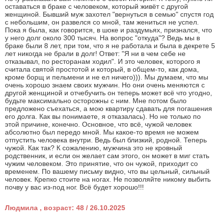
оставаться в браке с человеком, который живёт с другой
женщиной. Бывший муж захотел "вернуться в семью" спустя год
с небольшим, он развелся со мной, там жениться не успел.
Пока я была, как говорится, в шоке и раздумьях, признался, что
у него долг около 300 тысяч. На вопрос "откуда"? Ведь мы в
браке были 8 лет, при том, что я не работала и была в декрете 5
лет никогда не брали в долг! Ответ: "Я ни в чем себе не
отказывал, по ресторанам ходил". И это человек, которого я
считала святой простотой и который, в общем-то, как дома,
кроме борщ и пельмени и не ел ничего))). Мы думаем, что мы
очень хорошо знаем своих мужчин. Но они очень меняются с
другой женщиной и отчебучить он теперь может всё что угодно,
будьте максимально осторожны с ним. Мне потом было
предложено съехаться, а мою квартиру сдавать для погашения
его долга. Как вы понимаете, я отказалась). Но не только по
этой причине, конечно. Основное, что всё, чужой человек
абсолютно был передо мной. Мы какое-то время не можем
отпустить человека внутри. Ведь был близкий, родной. Теперь
чужой. Как так? К сожалению, мужчина это не кровный
родственник, и если он желает сам этого, он может в миг стать
чужим человеком. Это принятие, что он чужой, приходит со
временем. По вашему письму видно, что вы цельный, сильный
человек. Крепко стоите на ногах. Не позволяйте никому выбить
почву у вас из-под ног. Всё будет хорошо!!!
Людмила , возраст: 48 / 26.10.2025