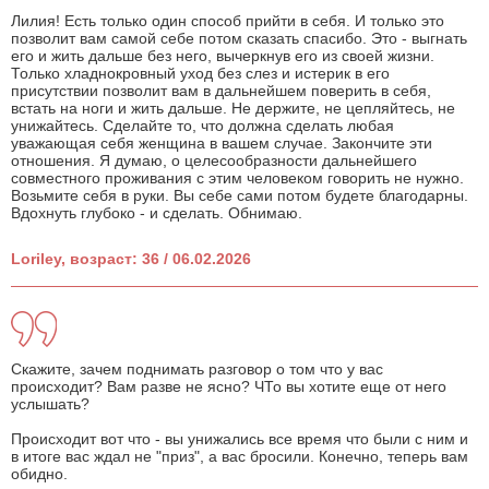
Лилия! Есть только один способ прийти в себя. И только это
позволит вам самой себе потом сказать спасибо. Это - выгнать
его и жить дальше без него, вычеркнув его из своей жизни.
Только хладнокровный уход без слез и истерик в его
присутствии позволит вам в дальнейшем поверить в себя,
встать на ноги и жить дальше. Не держите, не цепляйтесь, не
унижайтесь. Сделайте то, что должна сделать любая
уважающая себя женщина в вашем случае. Закончите эти
отношения. Я думаю, о целесообразности дальнейшего
совместного проживания с этим человеком говорить не нужно.
Возьмите себя в руки. Вы себе сами потом будете благодарны.
Вдохнуть глубоко - и сделать. Обнимаю.
Loriley, возраст: 36 / 06.02.2026
Скажите, зачем поднимать разговор о том что у вас
происходит? Вам разве не ясно? ЧТо вы хотите еще от него
услышать?
Происходит вот что - вы унижались все время что были с ним и
в итоге вас ждал не "приз", а вас бросили. Конечно, теперь вам
обидно.