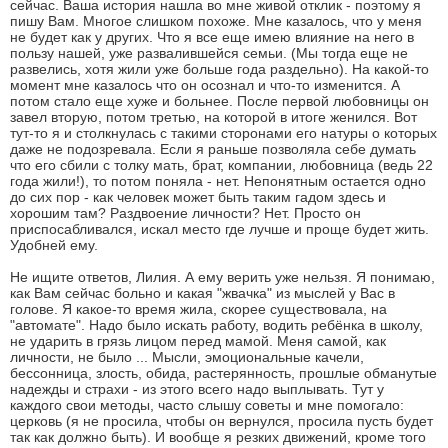
сейчас. Ваша история нашла во мне живой отклик - поэтому я
пишу Вам. Многое слишком похоже. Мне казалось, что у меня
не будет как у других. Что я все еще имею влияние на него в
пользу нашей, уже развалившейся семьи. (Мы тогда еще не
развелись, хотя жили уже больше года раздельно). На какой-то
момент мне казалось что он осознал и что-то изменится. А
потом стало еще хуже и больнее. После первой любовницы он
завел вторую, потом третью, на которой в итоге женился. Вот
тут-то я и столкнулась с такими сторонами его натуры о которых
даже не подозревала. Если я раньше позволяла себе думать
что его сбили с толку мать, брат, компании, любовница (ведь 22
года жили!), то потом поняла - нет. Непонятным остается одно
до сих пор - как человек может быть таким гадом здесь и
хорошим там? Раздвоение личности? Нет. Просто он
приспосабливался, искал место где лучше и проще будет жить.
Удобней ему.
Не ищите ответов, Лилия. А ему верить уже нельзя. Я понимаю,
как Вам сейчас больно и какая "жвачка" из мыслей у Вас в
голове. Я какое-то время жила, скорее существовала, на
"автомате". Надо было искать работу, водить ребёнка в школу,
не ударить в грязь лицом перед мамой. Меня самой, как
личности, не было ... Мысли, эмоциональные качели,
бессонница, злость, обида, растерянность, прошлые обманутые
надежды и страхи - из этого всего надо выплывать. Тут у
каждого свои методы, часто слышу советы и мне помогало:
церковь (я не просила, чтобы он вернулся, просила пусть будет
так как должно быть). И вообще я резких движений, кроме того