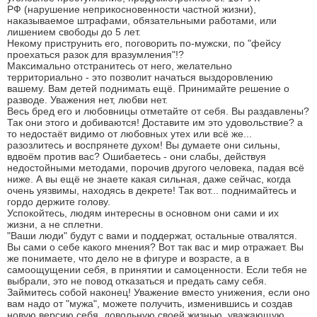
РФ (нарушение неприкосновенности частной жизни),
наказываемое штрафами, обязательными работами, или
лишением свободы до 5 лет.
Некому приструнить его, поговорить по-мужски, по "фейсу
проехаться разок для вразумления"!?
Максимально отстранитесь от него, желательно
территориально - это позволит начаться выздоровлению
вашему. Вам детей поднимать ещё. Принимайте решение о
разводе. Уважения нет, любви нет.
Весь бред его и любовницы отметайте от себя. Вы раздавлены?
Так они этого и добиваются! Доставите им это удовольствие? а
то недостаёт видимо от любовных утех или всё же...
разозлитесь и воспрянете духом! Вы думаете они сильны,
вдвоём против вас? Ошибаетесь - они слабы, действуя
недостойными методами, порочив другого человека, падая всё
ниже. А вы ещё не знаете какая сильная, даже сейчас, когда
очень уязвимы, находясь в декрете! Так вот... поднимайтесь и
гордо держите голову.
Успокойтесь, людям интересны в основном они сами и их
жизни, а не сплетни.
"Ваши люди" будут с вами и поддержат, остальные отвалятся.
Вы сами о себе какого мнения? Вот так вас и мир отражает. Вы
же понимаете, что дело не в фигуре и возрасте, а в
самоощущении себя, в принятии и самоценности. Если тебя не
выбрали, это не повод отказаться и предать саму себя.
Займитесь собой наконец! Уважение вместо унижения, если оно
вам надо от "мужа", можете получить, изменившись и создав
новую версию себя, довольную своей жизнью, уважающую