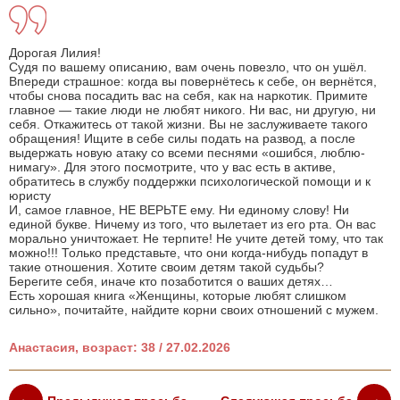
Дорогая Лилия!
Судя по вашему описанию, вам очень повезло, что он ушёл.
Впереди страшное: когда вы повернётесь к себе, он вернётся,
чтобы снова посадить вас на себя, как на наркотик. Примите
главное — такие люди не любят никого. Ни вас, ни другую, ни
себя. Откажитесь от такой жизни. Вы не заслуживаете такого
обращения! Ищите в себе силы подать на развод, а после
выдержать новую атаку со всеми песнями «ошибся, люблю-
нимагу». Для этого посмотрите, что у вас есть в активе,
обратитесь в службу поддержки психологической помощи и к
юристу
И, самое главное, НЕ ВЕРЬТЕ ему. Ни единому слову! Ни
единой букве. Ничему из того, что вылетает из его рта. Он вас
морально уничтожает. Не терпите! Не учите детей тому, что так
можно!!! Только представьте, что они когда-нибудь попадут в
такие отношения. Хотите своим детям такой судьбы?
Берегите себя, иначе кто позаботится о ваших детях…
Есть хорошая книга «Женщины, которые любят слишком
сильно», почитайте, найдите корни своих отношений с мужем.
Анастасия, возраст: 38 / 27.02.2026