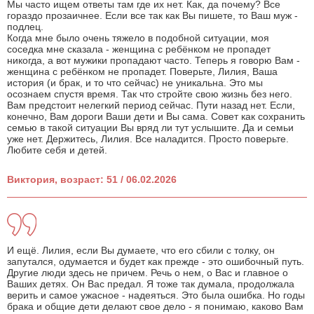
Мы часто ищем ответы там где их нет. Как, да почему? Все
гораздо прозаичнее. Если все так как Вы пишете, то Ваш муж -
подлец.
Когда мне было очень тяжело в подобной ситуации, моя
соседка мне сказала - женщина с ребёнком не пропадет
никогда, а вот мужики пропадают часто. Теперь я говорю Вам -
женщина с ребёнком не пропадет. Поверьте, Лилия, Ваша
история (и брак, и то что сейчас) не уникальна. Это мы
осознаем спустя время. Так что стройте свою жизнь без него.
Вам предстоит нелегкий период сейчас. Пути назад нет. Если,
конечно, Вам дороги Ваши дети и Вы сама. Совет как сохранить
семью в такой ситуации Вы вряд ли тут услышите. Да и семьи
уже нет. Держитесь, Лилия. Все наладится. Просто поверьте.
Любите себя и детей.
Виктория, возраст: 51 / 06.02.2026
И ещё. Лилия, если Вы думаете, что его сбили с толку, он
запутался, одумается и будет как прежде - это ошибочный путь.
Другие люди здесь не причем. Речь о нем, о Вас и главное о
Ваших детях. Он Вас предал. Я тоже так думала, продолжала
верить и самое ужасное - надеяться. Это была ошибка. Но годы
брака и общие дети делают свое дело - я понимаю, каково Вам