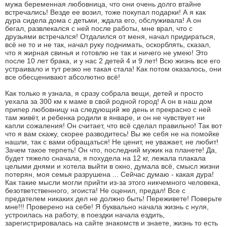
мужа беременная любовница, что они очень долго втайне
встречались! Везде ее возил, тоже покупал подарки! А я как
дура сидела дома с детьми, ждала его, обслуживала! А он
бегал, развлекался с ней после работы, мне врал, что с
друзьями встречался! Отдалился от меня, начал придираться,
всё не то и не так, начал руку поднимать, оскорблять, сказал,
что я жирная свинья и готовлю не так и ничего не умею! Это
после 10 лет брака, и у нас 2 детей 4 и 9 лет! Всю жизнь все его
устраивало и тут резко не такая стала! Как потом оказалось, они
все обесценивают абсолютно всё!
Как только я узнала, я сразу собрала вещи, детей и просто
уехала за 300 км к маме в свой родной город! А он в наш дом
припер любовницу на следующий же день и прекрасно с ней
там живёт, и ребенка родили в январе, и он не чувствует ни
капли сожаления! Он считает, что всё сделал правильно! Так вот
что я вам скажу, скорее разводитесь! Вы же себя не на помойке
нашли, так с вами обращаться! Не ценит, не уважает, не любит!
Зачем такое терпеть! Он что, последний мужик на планете! Да,
будет тяжело сначала, я похудела на 12 кг, лежала плакала
целыми днями и хотела выйти в окно, думала всё, смысл жизни
потерян, моя семья разрушена ... Сейчас думаю - какая дура!
Как такие мысли могли прийти из-за этого никчемного человека,
безответственного, эгоиста! Не оценил, предал! Все с
предателем никаких дел не должно быть! Переживете! Поверьте
мне!!! Проверено на себе! Я буквально начала жизнь с нуля,
устроилась на работу, в поездки начала ездить,
зарегистрировалась на сайте знакомств и знаете, жизнь то есть