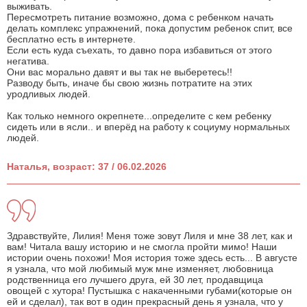
выживать.
Пересмотреть питание возможно, дома с ребенком начать
делать комплекс упражнений, пока допустим ребенок спит, все
бесплатно есть в интернете.
Если есть куда съехать, то давно пора избавиться от этого
негатива.
Они вас морально давят и вы так не выберетесь!!
Разводу быть, иначе бы свою жизнь потратите на этих
уродливых людей.
Как только немного окрепнете...определите с кем ребенку
сидеть или в ясли.. и вперёд на работу к социуму нормальных
людей.
Наталья, возраст: 37 / 06.02.2026
Здравствуйте, Лилия! Меня тоже зовут Лиля и мне 38 лет, как и
вам! Читала вашу историю и не смогла пройти мимо! Наши
истории очень похожи! Моя история тоже здесь есть... В августе
я узнала, что мой любимый муж мне изменяет, любовница
родственница его лучшего друга, ей 30 лет, продавщица
овощей с хутора! Пустышка с накаченными губами(которые он
ей и сделал), так вот в один прекрасный день я узнала, что у