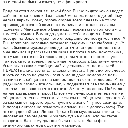
за стеной не было и измену не афишировал.
Вряд ли стоит сохранять такой брак. Вы же видите как он ведет
себя по отношению к Вам - своей жене, матери его детей. Ему
нельзя верить. Всему городу скорее всего плевать на то что
происходит в вашей семье, в том числе и его так называем
"друзьям". Меньше всего Вам надо переживать о том кто и что
там себе думает. Вам надо думать о себе и о детях. Такое
поведение Вашего мужа - это оправдание его поступков и всё. А
Вы, терпя это, невольно потакаете ему ему и его любовнице. (У
нас с бывшим мужем дошло до того что теперешняя жена его
мне звонила и рассказывала какая я плохая мать, алкоголичка,
что у меня с головой плохо и еще там что-то - не помню уже.
Так вот, спустя время, при случае, я спросила бм, зачем нужны
были эти звонки и сообщения? И услышала от него - ты ей
ПЕРВАЯ начала звонить, ты сама виновата! При этих его словах
я чуть со стула не упала - ведь у меня даже номера ее нет -
звонила и сообщения она мне оставляла с его! телефона. А он
рядышком стоял и все слышал, и поддакивал. Я напомнила ему
- молчит, не нашелся что ответить. А что тут скажешь. Поймала
на наглом вранье в лицо. Но все уже случилось и теперь мы не
общаемся от слова совсем. И с сыном он общаться перестал. А
зачем сын от первого брака нужен его жене? - у нее свои дети.
И повод нашелся не помогать и алименты не доплачивать). Так
что не удивляйтесь, Лилия. Просто Ваш муж показал что он за
человек на самом деле. И жалеть тут не о чем. Что бы такое
говорить о Вас - ему должны были показать Ваши фото
интимного характера с другим мужчиной.