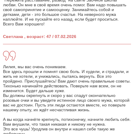
"Пережить расставание, развод" на сайте Заочной школы
любви. Он мне в своё время очень помог. Вам надо повышать
своё самопринятие и самооценку. Занимайтесь собой и
детками, дети - это большое счастье. На неверного мужа
наплюйте. И не пускайте его назад, если будет проситься.
Всего Вам хорошего!
Светлана , возраст: 47 / 07.02.2026
Лилия, мы вас очень понимаем.
Все здесь прошли и помнят свою боль. И худели, и страдали, и
жить не хотели, и унижались, пытаясь вернуть. Все это
пройдено. Прислушайтесь! Вам дают очень правильные советы.
Тихонько начинайте действовать. Поверьте нам всем, он не
изменится. Будет дальше хуже.
Вы должны окрепнуть и скоро у вас спадут окончательно
розовые очки и вы увидите истинное лицо своего мужа, которой
вас не достоин. Пусть эти люди остаются вместе, но поверьте
нашему опыту, их ждёт несчастливая жизнь.
А вы когда начнёте крепнуть, потихонечку, начните любить себя.
Вам внушили, что такая никакая и никому не нужна.
Это все чушь! Уродлив он внутри и нашел себе такую же
любовницу.