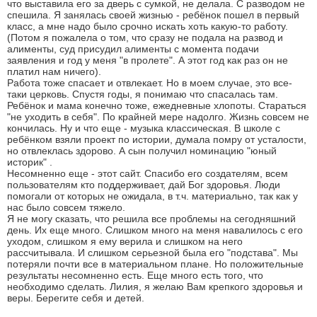
что выставила его за дверь с сумкой, не делала. С разводом не
спешила. Я занялась своей жизнью - ребёнок пошел в первый
класс, а мне надо было срочно искать хоть какую-то работу.
(Потом я пожалела о том, что сразу не подала на развод и
алименты, суд присудил алименты с момента подачи
заявления и год у меня "в пролете". А этот год как раз он не
платил нам ничего).
Работа тоже спасает и отвлекает. Но в моем случае, это все-
таки церковь. Спустя годы, я понимаю что спасалась там.
Ребёнок и мама конечно тоже, ежедневные хлопоты. Стараться
"не уходить в себя". По крайней мере надолго. Жизнь совсем не
кончилась. Ну и что еще - музыка классическая. В школе с
ребёнком взяли проект по истории, думала помру от усталости,
но отвлеклась здорово. А сын получил номинацию "юный
историк" .
Несомненно еще - этот сайт. Спасибо его создателям, всем
пользователям кто поддерживает, дай Бог здоровья. Люди
помогали от которых не ожидала, в т.ч. материально, так как у
нас было совсем тяжело.
Я не могу сказать, что решила все проблемы на сегодняшний
день. Их еще много. Слишком много на меня навалилось с его
уходом, слишком я ему верила и слишком на него
рассчитывала. И слишком серьезной была его "подстава". Мы
потеряли почти все в материальном плане. Но положительные
результаты несомненно есть. Еще много есть того, что
необходимо сделать. Лилия, я желаю Вам крепкого здоровья и
веры. Берегите себя и детей.