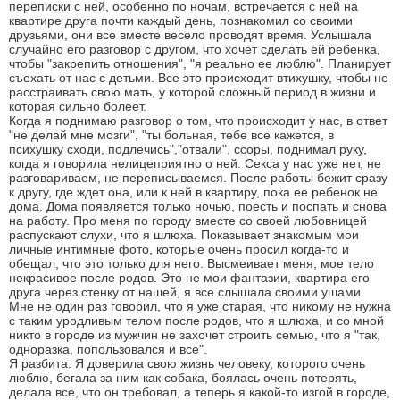
переписки с ней, особенно по ночам, встречается с ней на
квартире друга почти каждый день, познакомил со своими
друзьями, они все вместе весело проводят время. Услышала
случайно его разговор с другом, что хочет сделать ей ребенка,
чтобы "закрепить отношения", "я реально ее люблю". Планирует
съехать от нас с детьми. Все это происходит втихушку, чтобы не
расстраивать свою мать, у которой сложный период в жизни и
которая сильно болеет.
Когда я поднимаю разговор о том, что происходит у нас, в ответ
"не делай мне мозги", "ты больная, тебе все кажется, в
психушку сходи, подлечись","отвали", ссоры, поднимал руку,
когда я говорила нелицеприятно о ней. Секса у нас уже нет, не
разговариваем, не переписываемся. После работы бежит сразу
к другу, где ждет она, или к ней в квартиру, пока ее ребенок не
дома. Дома появляется только ночью, поесть и поспать и снова
на работу. Про меня по городу вместе со своей любовницей
распускают слухи, что я шлюха. Показывает знакомым мои
личные интимные фото, которые очень просил когда-то и
обещал, что это только для него. Высмеивает меня, мое тело
некрасивое после родов. Это не мои фантазии, квартира его
друга через стенку от нашей, я все слышала своими ушами.
Мне не один раз говорил, что я уже старая, что никому не нужна
с таким уродливым телом после родов, что я шлюха, и со мной
никто в городе из мужчин не захочет строить семью, что я "так,
одноразка, попользовался и все".
Я разбита. Я доверила свою жизнь человеку, которого очень
люблю, бегала за ним как собака, боялась очень потерять,
делала все, что он требовал, а теперь я какой-то изгой в городе,