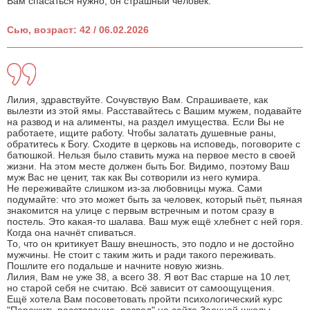
Вам спасаться нужно, он страшный человек.
Сью, возраст: 42 / 06.02.2026
Лилия, здравствуйте. Сочувствую Вам. Спрашиваете, как
вылезти из этой ямы. Расставайтесь с Вашим мужем, подавайте
на развод и на алименты, на раздел имущества. Если Вы не
работаете, ищите работу. Чтобы залатать душевные раны,
обратитесь к Богу. Сходите в церковь на исповедь, поговорите с
батюшкой. Нельзя было ставить мужа на первое место в своей
жизни. На этом месте должен быть Бог. Видимо, поэтому Ваш
муж Вас не ценит, так как Вы сотворили из него кумира.
Не переживайте слишком из-за любовницы мужа. Сами
подумайте: что это может быть за человек, который пьёт, пьяная
знакомится на улице с первым встречным и потом сразу в
постель. Это какая-то шалава. Ваш муж ещё хлебнет с ней горя.
Когда она начнёт спиваться.
То, что он критикует Вашу внешность, это подло и не достойно
мужчины. Не стоит с таким жить и ради такого переживать.
Пошлите его подальше и начните новую жизнь.
Лилия, Вам не уже 38, а всего 38. Я вот Вас старше на 10 лет,
но старой себя не считаю. Всё зависит от самоощущения.
Ещё хотела Вам посоветовать пройти психологический курс