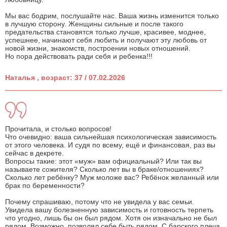
Мы вас бодрим, послушайте нас. Ваша жизнь изменится только
в лучшую сторону. Женщины сильные и после такого
предательства становятся только лучше, красивее, моднее,
успешнее, начинают себя любить и получают эту любовь от
новой жизни, знакомств, построении новых отношений.
Но пора действовать ради себя и ребенка!!!
Наталья , возраст: 37 / 07.02.2026
Прочитала, и столько вопросов!
Что очевидно: ваша сильнейшая психологическая зависимость
от этого человека. И судя по всему, ещё и финансовая, раз вы
сейчас в декрете.
Вопросы такие: этот «муж» вам официальный? Или так вы
называете сожителя? Сколько лет вы в браке/отношениях?
Сколько лет ребёнку? Муж моложе вас? Ребёнок желанный или
брак по беременности?
Почему спрашиваю, потому что не увидела у вас семьи.
Увидела вашу болезненную зависимость и готовность терпеть
что угодно, лишь бы он был рядом. Хотя он изначально не был
рядом. Возможно, позволял себе быть рядом. С барского плеча.