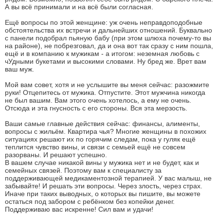
А вы всё принимали и на всё были согласная.
Ещё вопросы по этой женщине: уж очень неправдоподобные
обстоятельства их встречи и дальнейших отношений. Буквально
с панели подобрал пьяную бабу (при этом шлюха почему-то вы
на районе), не побрезговал, да и она вот так сразу с ним пошла,
ещё и в компанию к мужикам - а итогом: неземная любовь с
чУдными букетами и высокими словами. Ну бред же. Врет вам
ваш муж.
Мой вам совет, хотя и не услышите вы меня сейчас: разожмите
руки! Отцепитесь от мужика. Отпустите. Этот мужчина никогда
не был вашим. Вам этого очень хотелось, а ему не очень.
Отсюда и эта гнусность с его стороны. Вся эта мерзость.
Ваши самые главные действия сейчас: финансы, алименты,
вопросы с жильём. Квартира чья? Многие женщины в похожих
ситуациях решают их по горячим следам, пока у гуляк ещё
теплится чувство вины, и связи с семьей ещё не совсем
разорваны. И решают успешно.
В вашем случае никакой вины у мужика нет и не будет, как и
семейных связей. Поэтому вам к специалисту за
поддерживающей медикаментозной терапией. У вас малыш, не
забывайте! И решать эти вопросы. Через злость, через страх.
Иначе при таких выводных, о которых вы пишите, вы можете
остаться под забором с ребёнком без копейки денег.
Поддерживаю вас искренне! Сил вам и удачи!