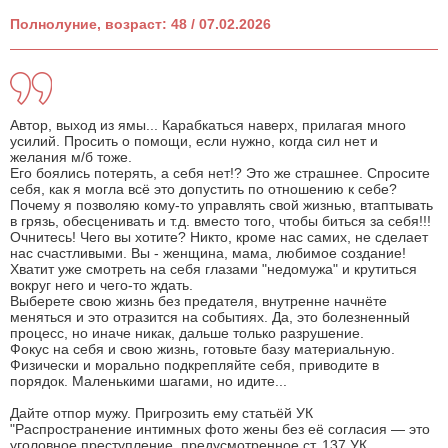
Полнолуние, возраст: 48 / 07.02.2026
Автор, выход из ямы... Карабкаться наверх, прилагая много
усилий. Просить о помощи, если нужно, когда сил нет и
желания м/б тоже.
Его боялись потерять, а себя нет!? Это же страшнее. Спросите
себя, как я могла всё это допустить по отношению к себе?
Почему я позволяю кому-то управлять свой жизнью, втаптывать
в грязь, обесценивать и т.д. вместо того, чтобы биться за себя!!!
Очнитесь! Чего вы хотите? Никто, кроме нас самих, не сделает
нас счастливыми. Вы - женщина, мама, любимое создание!
Хватит уже смотреть на себя глазами "недомужа" и крутиться
вокруг него и чего-то ждать.
Выберете свою жизнь без предателя, внутренне начнёте
меняться и это отразится на событиях. Да, это болезненный
процесс, но иначе никак, дальше только разрушение.
Фокус на себя и свою жизнь, готовьте базу материальную.
Физически и морально подкрепляйте себя, приводите в
порядок. Маленькими шагами, но идите...
Дайте отпор мужу. Пригрозить ему статьёй УК
"Распространение интимных фото жены без её согласия — это
уголовное преступление, предусмотренное ст. 137 УК