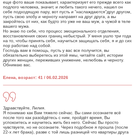
еще фото ваше показывает, характеризует его прежде всего как
подлого человека, значит, и любить такого нечего, нашел он
себе подходящую пару, вот пусть и "наслаждаются"друг другом,
пусть свою злобу и черноту направят на друг друга, а вы
закройтесь от них, как будто это уже не ваш муж, а чужой в теле
вашего мужа.
Но знаю по себе, что процесс эмоционального отделения,
восстановления своих границ небыстрый. У меня ушло три года
на то, чтобы принять себя, научиться защищать себя, я и до сих
пор работаю над собой.
Господь вам в помощь, пусть у вас все получится, вы
обязательно выберетесь из этой ямы, читайте сайт, истории
других женщин, переживших унижение, нелюбовь и черноту.
Обнимаю вас.
Елена, возраст: 41 / 06.02.2026
Здравствуйте, Лилия.
Я понимаю как Вам тяжело сейчас. Вы сами осознаете всё
после того как разойдётесь с ним, пройдёт время, Вы
успокоитесь и научитесь жить без него. Сейчас Вы просто
чувствуете, но не осознаете. Через подобное я прошла (после
22-х лет брака), разве с той лишь разницей что квартиры друга