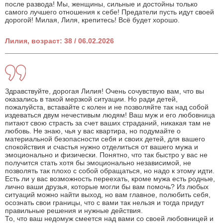
после развода! Мы, женщины, сильные и достойны только
самого лучшего отношения к себе! Предатели пусть идут своей
дорогой! Милая, Лиля, крепитесь! Всё будет хорошо.
Лилия, возраст: 38 / 06.02.2026
Здравствуйте, дорогая Лилия! Очень сочувствую вам, что вы
оказались в такой мерзкой ситуации. Но ради детей,
пожалуйста, вставайте с колен и не позволяйте так над собой
издеваться двум нечестивым людям! Ваш муж и его любовница
питают свою страсть за счет ваших страданий, никакая там не
любовь. Не знаю, чья у вас квартира, но подумайте о
материальной безопасности себя и своих детей, для вашего
спокойствия и счастья нужно отделиться от вашего мужа и
эмоционально и физически. Понятно, что так быстро у вас не
получится стать хотя бы эмоционально независимой, не
позволять так плохо с собой обращаться, но надо к этому идти.
Есть ли у вас возможность переехать, кроме мужа есть родные,
лично ваши друзья, которые могли бы вам помочь? Из любых
ситуаций можно найти выход, но вам главное, полюбить себя,
осознать свои границы, что с вами так нельзя и тогда придут
правильные решения и нужные действия.
То, что ваш недомуж смеется над вами со своей любовницей и