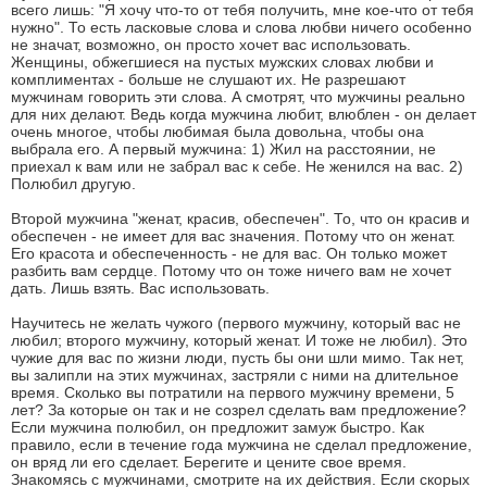
всего лишь: "Я хочу что-то от тебя получить, мне кое-что от тебя
нужно". То есть ласковые слова и слова любви ничего особенно
не значат, возможно, он просто хочет вас использовать.
Женщины, обжегшиеся на пустых мужских словах любви и
комплиментах - больше не слушают их. Не разрешают
мужчинам говорить эти слова. А смотрят, что мужчины реально
для них делают. Ведь когда мужчина любит, влюблен - он делает
очень многое, чтобы любимая была довольна, чтобы она
выбрала его. А первый мужчина: 1) Жил на расстоянии, не
приехал к вам или не забрал вас к себе. Не женился на вас. 2)
Полюбил другую.
Второй мужчина "женат, красив, обеспечен". То, что он красив и
обеспечен - не имеет для вас значения. Потому что он женат.
Его красота и обеспеченность - не для вас. Он только может
разбить вам сердце. Потому что он тоже ничего вам не хочет
дать. Лишь взять. Вас использовать.
Научитесь не желать чужого (первого мужчину, который вас не
любил; второго мужчину, который женат. И тоже не любил). Это
чужие для вас по жизни люди, пусть бы они шли мимо. Так нет,
вы залипли на этих мужчинах, застряли с ними на длительное
время. Сколько вы потратили на первого мужчину времени, 5
лет? За которые он так и не созрел сделать вам предложение?
Если мужчина полюбил, он предложит замуж быстро. Как
правило, если в течение года мужчина не сделал предложение,
он вряд ли его сделает. Берегите и цените свое время.
Знакомясь с мужчинами, смотрите на их действия. Если скорых