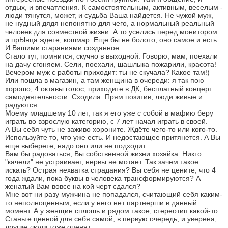
отдых, и впечатления. К самостоятельным, активным, веселым -
люди тянутся, может, и судьба Ваша найдется. Не чужой муж,
не нудный дядя непонятно для чего, а нормальный реальный
человек для совместной жизни. А то уселись перед монитором
и прЫнца ждете, кошмар. Еще бы не болото, оно самое и есть.
И Вашими стараниями созданное.
Стало тут, помнится, скучно в выходной. Говорю, мам, поехали
на дачу сгоняем. Сели, поехали, шашлыка пожарили, красота!
Вечером муж с работы приходит: ты не скучала? Какое там!)
Или пошла в магазин, а там женщина в очереди: я так пою
хорошо, 4 октавы голос, приходите в ДК, бесплатный концерт
самодеятельности. Сходила. Прям позитив, люди живые и
радуются.
Моему младшему 10 лет, так я его уже с собой в мафию беру
играть во взрослую категорию, с 7 лет начал играть в своей.
А Вы себя чуть не заживо хороните. Ждёте чего-то или кого-то.
Используйте то, что уже есть. И недостающее притянется. А Вы
еще выберете, надо оно или не подходит.
Вам бы радоваться, Вы собственной жизни хозяйка. Никто
"качели" не устраивает, нервы не мотает. Так зачем такое
искать? Острая нехватка страдания? Вы себя не цените, что 4
года ждали, пока буквы в человека трансформируются? А
женатый Вам вовсе на кой черт сдался?
Мне вот ни разу мужчина не попадался, считающий себя каким-
то неполноценным, если у него нет партнерши в данный
момент. А у женщин сплошь и рядом такое, стереотип какой-то.
Станьте ценной для себя самой, в первую очередь, и уверена,
другие люди тоже оценят.