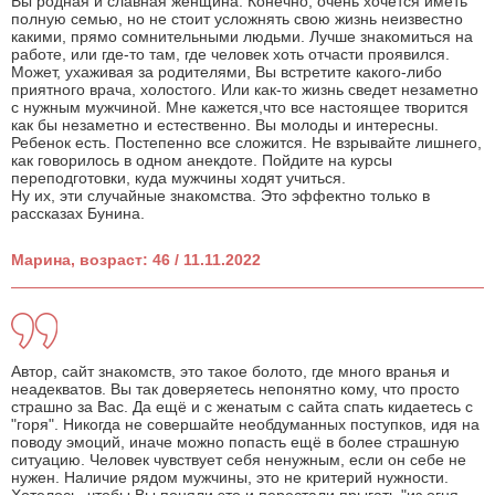
Вы родная и славная женщина. Конечно, очень хочется иметь
полную семью, но не стоит усложнять свою жизнь неизвестно
какими, прямо сомнительными людьми. Лучше знакомиться на
работе, или где-то там, где человек хоть отчасти проявился.
Может, ухаживая за родителями, Вы встретите какого-либо
приятного врача, холостого. Или как-то жизнь сведет незаметно
с нужным мужчиной. Мне кажется,что все настоящее творится
как бы незаметно и естественно. Вы молоды и интересны.
Ребенок есть. Постепенно все сложится. Не взрывайте лишнего,
как говорилось в одном анекдоте. Пойдите на курсы
переподготовки, куда мужчины ходят учиться.
Ну их, эти случайные знакомства. Это эффектно только в
рассказах Бунина.
Марина, возраст: 46 / 11.11.2022
Автор, сайт знакомств, это такое болото, где много вранья и
неадекватов. Вы так доверяетесь непонятно кому, что просто
страшно за Вас. Да ещё и с женатым с сайта спать кидаетесь с
"горя". Никогда не совершайте необдуманных поступков, идя на
поводу эмоций, иначе можно попасть ещё в более страшную
ситуацию. Человек чувствует себя ненужным, если он себе не
нужен. Наличие рядом мужчины, это не критерий нужности.