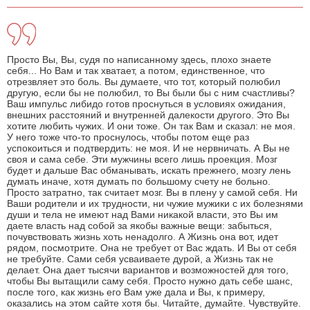
Просто Вы, Вы, судя по написанному здесь, плохо знаете
себя... Но Вам и так хватает, а потом, единственное, что
отрезвляет это боль. Вы думаете, что тот, который полюбил
другую, если бы не полюбил, то Вы были бы с ним счастливы?
Ваш импульс либидо готов проснуться в условиях ожидания,
внешних расстояний и внутренней далекости другого. Это Вы
хотите любить чужих. И они тоже. Он так Вам и сказал: не моя.
У него тоже что-то проснулось, чтобы потом еще раз
успокоиться и подтвердить: не моя. И не нервничать. А Вы не
своя и сама себе. Эти мужчины всего лишь проекция. Мозг
будет и дальше Вас обманывать, искать прежнего, мозгу лень
думать иначе, хотя думать по большому счету не больно.
Просто затратно, так считает мозг. Вы в плену у самой себя. Ни
Ваши родители и их трудности, ни чужие мужики с их болезнями
души и тела не имеют над Вами никакой власти, это Вы им
даете власть над собой за якобы важные вещи: забыться,
почувствовать жизнь хоть ненадолго. А Жизнь она вот, идет
рядом, посмотрите. Она не требует от Вас ждать. И Вы от себя
не требуйте. Сами себя усваиваете дурой, а Жизнь так не
делает. Она дает тысячи вариантов и возможностей для того,
чтобы Вы вытащили саму себя. Просто нужно дать себе шанс,
после того, как жизнь его Вам уже дала и Вы, к примеру,
оказались на этом сайте хотя бы. Читайте, думайте. Чувствуйте.