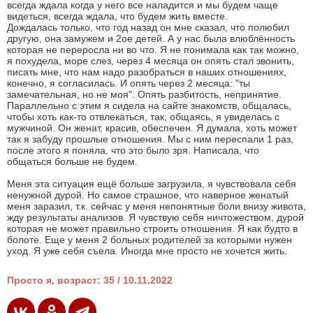
всегда ждала когда у него все наладится и мы будем чаще
видеться, всегда ждала, что будем жить вместе.
Дождалась только, что год назад он мне сказал, что полюбил
другую, она замужем и 2ое детей. А у нас была влюблённость
которая не переросла ни во что. Я не понимала как так можно,
я похудела, море слез, через 4 месяца он опять стал звонить,
писать мне, что нам надо разобраться в наших отношениях,
конечно, я согласилась. И опять через 2 месяца: "ты
замечательная, но не моя". Опять разбитость, непринятие.
Параллельно с этим я сидела на сайте знакомств, общалась,
чтобы хоть как-то отвлекаться, так, общаясь, я увиделась с
мужчиной. Он женат, красив, обеспечен. Я думала, хоть может
так я забуду прошлые отношения. Мы с ним переспали 1 раз,
после этого я поняла, что это было зря. Написала, что
общаться больше не будем.
Меня эта ситуация ещё больше загрузила, я чувствовала себя
ненужной дурой. Но самое страшное, что наверное женатый
меня заразил, т.к. сейчас у меня непонятные боли внизу живота,
жду результаты анализов. Я чувствую себя ничтожеством, дурой
которая не может правильно строить отношения. Я как будто в
болоте. Еще у меня 2 больных родителей за которыми нужен
уход. Я уже себя съела. Иногда мне просто не хочется жить.
Просто я, возраст: 35 / 10.11.2022