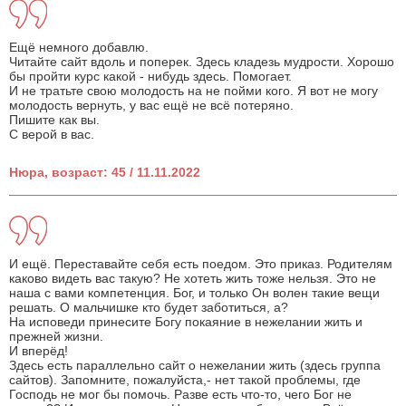
Ещё немного добавлю.
Читайте сайт вдоль и поперек. Здесь кладезь мудрости. Хорошо
бы пройти курс какой - нибудь здесь. Помогает.
И не тратьте свою молодость на не пойми кого. Я вот не могу
молодость вернуть, у вас ещё не всё потеряно.
Пишите как вы.
С верой в вас.
Нюра, возраст: 45 / 11.11.2022
И ещё. Переставайте себя есть поедом. Это приказ. Родителям
каково видеть вас такую? Не хотеть жить тоже нельзя. Это не
наша с вами компетенция. Бог, и только Он волен такие вещи
решать. О мальчишке кто будет заботиться, а?
На исповеди принесите Богу покаяние в нежелании жить и
прежней жизни.
И вперёд!
Здесь есть параллельно сайт о нежелании жить (здесь группа
сайтов). Запомните, пожалуйста,- нет такой проблемы, где
Господь не мог бы помочь. Разве есть что-то, чего Бог не