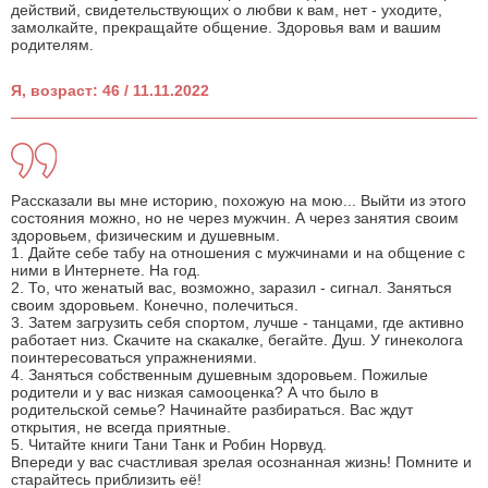
действий, свидетельствующих о любви к вам, нет - уходите,
замолкайте, прекращайте общение. Здоровья вам и вашим
родителям.
Я, возраст: 46 / 11.11.2022
Рассказали вы мне историю, похожую на мою... Выйти из этого
состояния можно, но не через мужчин. А через занятия своим
здоровьем, физическим и душевным.
1. Дайте себе табу на отношения с мужчинами и на общение с
ними в Интернете. На год.
2. То, что женатый вас, возможно, заразил - сигнал. Заняться
своим здоровьем. Конечно, полечиться.
3. Затем загрузить себя спортом, лучше - танцами, где активно
работает низ. Скачите на скакалке, бегайте. Душ. У гинеколога
поинтересоваться упражнениями.
4. Заняться собственным душевным здоровьем. Пожилые
родители и у вас низкая самооценка? А что было в
родительской семье? Начинайте разбираться. Вас ждут
открытия, не всегда приятные.
5. Читайте книги Тани Танк и Робин Норвуд.
Впереди у вас счастливая зрелая осознанная жизнь! Помните и
старайтесь приблизить её!