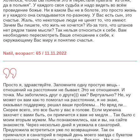
Хотелось, чтобы Вы поняли это и перестали прыгать "из огня,
да в полымя". У каждого своя судьба и надо видеть во всём
провидение божье. Ни в каком Вы не в болоте, это просто жизнь
и у каждого она складывается по-разному. У Вас есть сын, это
счастье. Жаль, что некоторые люди не ценят то, что имеют.
Зачем Вы пишете, что жить не хочется? Из-за того, что штанов
нет рядом такие мысли? Так нельзя относиться к себе. Вам
необходимо пересмотреть Ваше отношение к себе, к
окружающему Вас миру и понятию счастья.
Natil, возраст: 65 / 11.11.2022
Просто я, здравствуйте. Запомните одну простую вещь -
отношений на расстоянии не бывает. Это не отношения. И
точка. Мы заботились друг о друге))) как? Виртуально? Не, ну
может он вам как-то помогал на расстоянии, я не знаю,
оказывал поддержку, решал ваши проблемы... Но вряд ли...
Скорее всего, это все было у вас в голове. Если мужчина
захочет с вами быть, он примчится к вам не медля... Так было с
моим вторым мужем. Мы познакомились, как и вы, на сайте
знакомств. Через несколько дней я уезжала в санаторий.
Предложила встретиться уже по возвращении. Так он
примчался в санаторий в первый день моего заезда с букетом
шикарных цветов. Боялся, что уведут... Вот так... Но я не