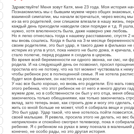
Здравствуйте! Меня зовут Катя, мне 23 года. Моя история нач
Познакомились мы с бывшим мужем через общих знакомых, 
взаимной симпатии, мы начали встречаться, через месяц мы
из-за его родителей, они слишком влезали в нашу жизнь, пер
каждый день приходили наводили свои порядки и т.д. Я ушла,
нужно, хотя влюленность была, даже наверно уже любовь.
Но я легко отнеслась тогда к нашему расставанию, спустя 2 
мы вновь сошлись. Когда я была на 3-м месяце беременности
своим родителям, это был удар, я такого даже в фильмах не 
истерик из угла в угол, пока никого не было дома, я кричала, 
стало полегче, перед родами я сходила в церковь.
Во время всей беременности ни одного звонка, ни смс, ни фр
родила. И на следующий день он позвонил, просил прощения,
простила его не потому, что на тот момент чуствовала к нему 
чтобы ребенок рос в полноценной семье. Я не хотела расписы
будет моя фамилия, он настоял на росписи.
У нас все было хорошо, но вновь его родители. Его мать гово
этого ребенка, что этот ребенок не от него и много других га
мужем дом, но в собственности он был у его отца, меня обещ
закончилось только обещаниями, как только закончилась стр
вклад, зато теперь знаю, как строить дом и могу это сделать, 
жить со мной больше не может, чтоб я собирала вещи и уход
Это был удар. Удар такой, что мне хотелось пойти повесится
своей малышке. Я ревела, просила этого не делать, но вес 
неприклонен и спокойно смотрел телевизор, пока я собирал
ребенке. Я с ребенком на руках в зиму поехала в маленький 
конечно, не особо рады, но это другая история.