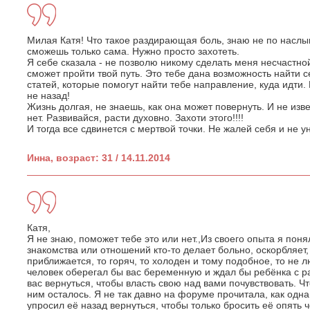
Милая Катя! Что такое раздирающая боль, знаю не по наслыш
сможешь только сама. Нужно просто захотеть.
Я себе сказала - не позволю никому сделать меня несчастной
сможет пройти твой путь. Это тебе дана возможность найти 
статей, которые помогут найти тебе направление, куда идти.
не назад!
Жизнь долгая, не знаешь, как она может повернуть. И не извес
нет. Развивайся, расти духовно. Захоти этого!!!!
И тогда все сдвинется с мертвой точки. Не жалей себя и не у
Инна, возраст: 31 / 14.11.2014
Катя,
Я не знаю, поможет тебе это или нет.,Из своего опыта я пон
знакомства или отношений кто-то делает больно, оскорбляет, 
приближается, то горяч, то холоден и тому подобное, то не л
человек оберегал бы вас беременную и ждал бы ребёнка с ра
вас вернуться, чтобы власть свою над вами почувствовать. Ч
ним осталось. Я не так давно на форуме прочитала, как одна
упросил её назад вернуться, чтобы только бросить её опять 