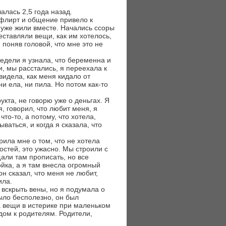
алась 2,5 года назад.
флирт и общение привело к
 уже жили вместе. Начались ссоры
еставляли вещи, как им хотелось,
 поняв головой, что мне это не
недели я узнала, что беременна и
, мы расстались, я переехала к
видела, как меня кидало от
ни ела, ни пила. Но потом как-то
укта, не говорю уже о деньгах. Я
 говорил, что любит меня, я
что-то, а потому, что хотела,
ваться, и когда я сказала, что
рила мне о том, что не хотела
достей, это ужасно. Мы строили с
али там прописать, но все
ойка, а я там внесла огромный
он сказал, что меня не любит,
ила.
, вскрыть вены, но я подумала о
было бесполезно, он был
а вещи в истерике при маленьком
дом к родителям. Родители,