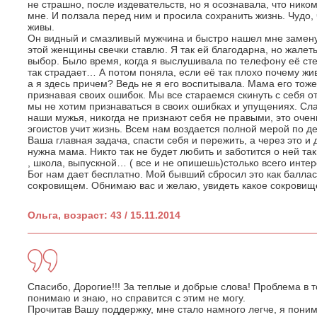
не страшно, после издевательств, но я осознавала, что ником
мне. И ползала перед ним и просила сохранить жизнь. Чудо, 
живы.
Он видный и смазливый мужчина и быстро нашел мне замену, 
этой женщины свечки ставлю. Я так ей благодарна, но жалеть
выбор. Было время, когда я выслушивала по телефону её сте
так страдает… А потом поняла, если её так плохо почему жив
а я здесь причем? Ведь не я его воспитывала. Мама его тоже
признавая своих ошибок. Мы все стараемся скинуть с себя от
мы не хотим признаваться в своих ошибках и упущениях. Сла
наши мужья, никогда не признают себя не правыми, это очень
эгоистов учит жизнь. Всем нам воздается полной мерой по 
Ваша главная задача, спасти себя и пережить, а через это и 
нужна мама. Никто так не будет любить и заботится о ней так
, школа, выпускной… ( все и не опишешь)столько всего интер
Бог нам дает бесплатно. Мой бывший сбросил это как балласт
сокровищем. Обнимаю вас и желаю, увидеть какое сокровище
Ольга, возраст: 43 / 15.11.2014
Спасибо, Дорогие!!! За теплые и добрые слова! Проблема в то
понимаю и знаю, но справится с этим не могу.
Прочитав Вашу поддержку, мне стало намного легче, я поним