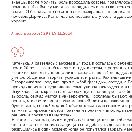
знаешь, после молитвы боль проходила совсем, появлялось 
помогает. И сейчас у меня все наладилось и столько всего 
время. Я бы ни за что не хотела его возвращать, я поняла ч
человек. Держись, Катя, главное пережить эту боль, а дальше
хорошо.
Лика, возраст: 29 / 15.11.2014
Катенька, я развелась с мужем в 24 года и осталась с ребен
почти 20 лет… всего было за эти годы и слезы, и радость и л
Нравится мне жить, просто жить, встречать новый день, дела
учится, общаться, творить, украшать, играть… Как видишь не 
Отворачивались родные, друзья, «бой-френды», соседи, а Б
приходила из неоткуда, иногда сама удивлялась чудесам и н
Выучилась, есть крыша над головой, пусть не жирую, но себ
выросла, сейчас учится в университете. Проблемы бывают, не
понять, что состояние и развитие вашей жизни не зависит не от
будете жить, вечной жертвой обстоятельств или воином и ст
вы жить, опираясь на свои правила и понятия или оглядываяс
решили и прожили вашу жизнь.
Я, как и вы считала, муж это добытчик и защитник нашей семь
что это я от него должна защищаться и добывать деньги для
разрушились в один момент, когда он попытался забрать у ме