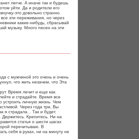
танет легче. А иначе так и будешь
отом уйти. Да и родители его
внучку-это довольно странно.
 все эти переживания, но через
дневники какие-нибудь, сбрасывай
шай музыку. Много песен на эти
года с мужчиной это очень и очень
хнул, что жить незачем, что Эта
рут. Время лечит и еще как.
лейте и страдайте. Время все
о устроить личную жизнь. Чем
астливой. Через года три, Вы
 я страдала... Так и будет.
. Держитесь. Крепитесь. Ни на
нравится статья о шести шагах
порой перечитываю. В
ть себя в руках, ни на минуту не