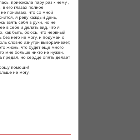
ась, приезжала пару раз к нему ,
, в его глазах полное
я не понимаю, что со мной
нится, я реву каждый день,
ь взять себя в руки, но не
ее в себе и делать вид, что я
, как быть, боюсь, что нервный
 без него не могу, и подумай о
боль словно изнутри выворачивает,
это жизнь, что будет еще много
что мне больше никто не нужен.
а предал, но сердце опять делает
 прошу помощи!
ольше не могу.