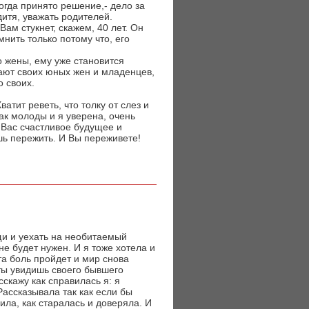
когда принято решение,- дело за
дитя, уважать родителей.
Вам стукнет, скажем, 40 лет. Он
нить только потому что, его
о жены, ему уже становится
ают своих юных жен и младенцев,
о своих.
тит реветь, что толку от слез и
ак молоды и я уверена, очень
у Вас счастливое будущее и
шь пережить. И Вы переживете!
ещи и уехать на необитаемый
не будет нужен. И я тоже хотела и
та боль пройдет и мир снова
ты увидишь своего бывшего
сскажу как справилась я: я
Рассказывала так как если бы
ила, как старалась и доверяла. И