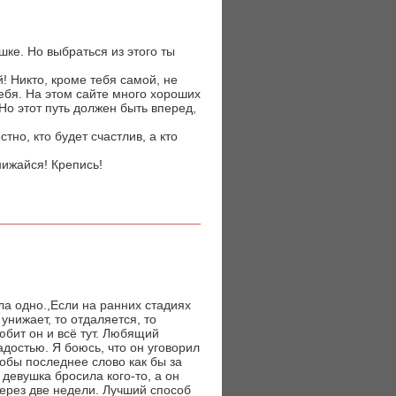
ке. Но выбраться из этого ты
! Никто, кроме тебя самой, не
себя. На этом сайте много хороших
 Но этот путь должен быть вперед,
тно, кто будет счастлив, а кто
нижайся! Крепись!
яла одно.,Если на ранних стадиях
унижает, то отдаляется, то
юбит он и всё тут. Любящий
достью. Я боюсь, что он уговорил
тобы последнее слово как бы за
 девушка бросила кого-то, а он
через две недели. Лучший способ