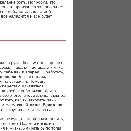
желание жить. Попробуй, это
хорошего произошло за последнее
то он действительно не мой
 все наладится и все будет
ком на руках без ничего… прошло ,
юбовь. Падала и вставала и жила.
ть себе чай и вперед … работать,
пропала, Бог не оставил.
ог не оставлял. Помощь
е перестаю удивляться.
е на хлеб зарабатываю. Дочка
 без этого, такова жизнь. Главное
 кого, как вы захотите, так и
роителем своей жизни. Будете ли
ь вокруг ища, что бы за вас
и, покуда, он не дал мне понять,
 него тоже. Все мои иллюзии
ня и жизнь. Умирать было тогда