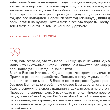
забыть-это больше не видеть. Тогда пройдет полгода, год и с
нервы себе портить. Он может через год опять вернуться, а п
какие-то жестокосердные. Не любить собственного внука или 
Тебе будет не легко первое время(пост родовая депрессия)и
год-два всё наладится. Переживи этот год как-нибудь, пиши 
весь негатив на бумагу. Потом можно всё это порвать. Послу
темы можно найти на том же youtube. Держись!
sk, возраст: 35 / 15.11.2014
Катя, Вам всего 23, это так мало. Вы еще даже не жили. 2,5 
мало. Это ничтожные цифры. Сейчас Вам Кажется, что мир ру
боль навсегда и никогда не закончится.
Знайте-Все это Иллюзии. Когда говорят, что время не лечит,-в
Примите решение,- разойтись. Поставьте точку. А дальше, бо
раставит на свои места. В Вашем юном возрасте будет прост
быстрее Вы придете в себя, тем скорее Вам удастся стать сч
будете вспоминать свои страдания и удивляться, и чего это так
Проверенно миллионами. У всех одно и то же. Ничего нового
секунду не забывайте, что Вы Мать. Читайте сайт,- мне дико 
расставания, это странно, но она мне сильно помогла, я ее 
расставании есть еще один момент. Нужно ежесекундно держа
раслабляться.