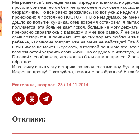
Мы развелись 9 месяцев назад, изредка я плакала, но держал
просила сойтись, но он был неприклонен и холоден как скола
безразличие. Но все равно держалась. Но вот уже 2 недели 
происходит, я постоянно ПОСТОЯННО о нем думаю, он мне с
дошло до попытки суицида, отец вовремя остановил, я пытаюс
получается, эта боль не дает покоя, больше не могу держать 
прекрасно справляюсь с разводом и мне все равно. Я не знаю
срыв повторится, я понимаю, что до сих пор его люблю и жить
ребенке, как многие говорят, уже на меня не действует! Эта 
и ты ничего не можешь сделать, я головой понимаю все, что 
возможностей устроить свою жизнь, но сердцем я чувствую, 
Головой я соображаю, что сколько боли он мне принес, 2 раз
обратное.
И вот сижу и пишу эту историю, заливая слезами ноутбук, и
Искренне прошу! Пожалуйста, помогите разобраться! Я так б
Екатерина, возраст: 23 / 14.11.2014
Отклики: