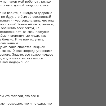
у не нужен мой ребенок , так как
что мы с дочкой тогда остались
но верите, я иногда за здоровье
 не буду, это был её осознанный
нания и чувствовала вину, что она
ет с ним? Значит ей так нравится,
 обвиняла всех вокруг, не
ветственность за свои поступки ,
бые и эгоистичные люди, как
 больно. И не нам их учить,
делам нашим.
дочка ваша спасется, ведь ей
, как вы. У вас впереди утренники
есного. Знаете, все самое лучшее
, а для меня это оказалось
 вам подарил Бог.
м что головой, это все я
аю прекрасно, что я не одна, что