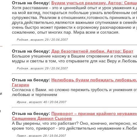
Отзыв на беседу:
Будем учиться реализму. Автор: Свящ
Хотя расставание - это и ценнейший опыт и урок уважения к 
на мой взгляд, постараться побольше узнать влюбленным се
супружества. Реализм в отношениях,готовность принимать и 
друга,действительно,являются важными спутниками в семейн
очень быстро может привести к огромному разочарованию и р
сожалению, опыт многих пар. Мира всем и согласия.
Родная , возраст: 29 / 20.04.2007
Отзыв на беседу:
Дар безответной любви. Автор: Брат
Большое утешение нахожу в Вашем откровении и откликах н
мудры и светлы в том, что открываете для нас Веру и Любовь
Родная , возраст: 29 / 20.04.2007
Отзыв на беседу:
Нелюбовь будем побеждать любовью.
Гагарин
Согласна с Вами. но сложно пережить грубость и унижения от
 и
любовью и терпением
Ирина , возраст: 40 / 20.04.2007
я
Отзыв на беседу:
Приворот – признак крайнего неуважен
Священник Даниил Сысоев
А Вы уверены, что это работает? Оно, конечно, интересно, но
кроме того, приворот - это действительно неуважение к Люб
Павел , возраст: 28 / 19.04.2007