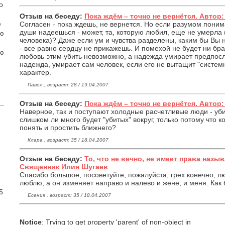
о
Отзыв на беседу:
Пока ждём – точно не вернётся. Автор
ю
Согласен - пока ждешь, не вернется. Но если разумом поним
души надеешься - может, та, которую любил, еще не умерла 
аю
человека)? Даже если ум и чувства разделены, каким бы Вы
- все равно сердцу не прикажешь. И помехой не будет ни брак
ою
любовь этим убить невозможно, а надежда умирает предпосле
надежда, умирает сам человек, если его не вытащит "систем
характер.
Павел , возраст: 28 / 19.04.2007
Отзыв на беседу:
Пока ждём – точно не вернётся. Автор
Наверное, так и поступают холодные расчетливые люди - уб
слишком ли много будет "убитых" вокруг, только потому что к
понять и простить ближнего?
Клара , возраст: 35 / 18.04.2007
Отзыв на беседу:
То, что не вечно, не имеет права наз
Священник Илия Шугаев
.
Спасибо большое, посоветуйте, пожалуйста, грех конечно, л
люблю, а он изменяет направо и налево и жене, и меня. Как 
5
Есения , возраст: 35 / 18.04.2007
Notice
: Trying to get property 'parent' of non-object in