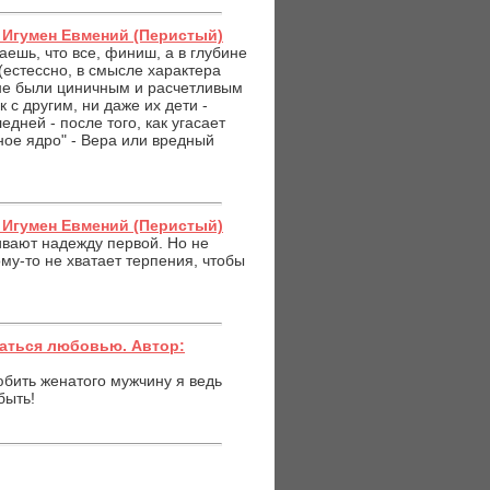
: Игумен Евмений (Перистый)
аешь, что все, финиш, а в глубине
(естессно, в смысле характера
 не были циничным и расчетливым
 с другим, ни даже их дети -
дней - после того, как угасает
ное ядро" - Вера или вредный
: Игумен Евмений (Перистый)
ивают надежду первой. Но не
ому-то не хватает терпения, чтобы
ываться любовью. Автор:
юбить женатого мужчину я ведь
быть!