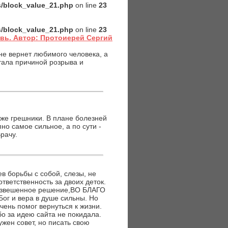
es/block_value_21.php
on line
23
es/block_value_21.php
on line
23
ь. Автор: Протоиерей Сергий
 не вернет любимого человека, а
 стала причиной розрыва и
тоже грешники. В плане болезней
но самое сильное, а по сути -
рачу.
в борьбы с собой, слезы, не
тветственность за двоих деток.
. Взвешенное решение,ВО БЛАГО
Бог и вера в душе сильны. Но
чень помог вернуться к жизни.
бо за идею сайта не покидала.
ен совет, но писать свою