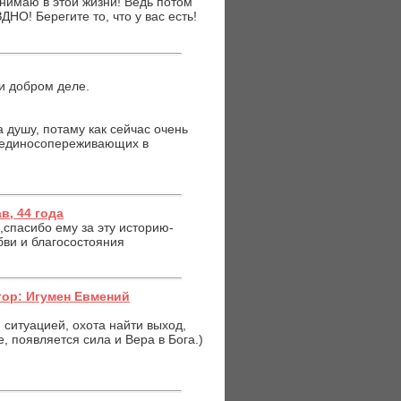
онимаю в этой жизни! Ведь потом
НО! Берегите то, что у вас есть!
и добром деле.
 душу, потаму как сейчас очень
и единосопереживающих в
в, 44 года
спасибо ему за эту историю-
бви и благосостояния
втор: Игумен Евмений
 ситуацией, охота найти выход,
, появляется сила и Вера в Бога.)