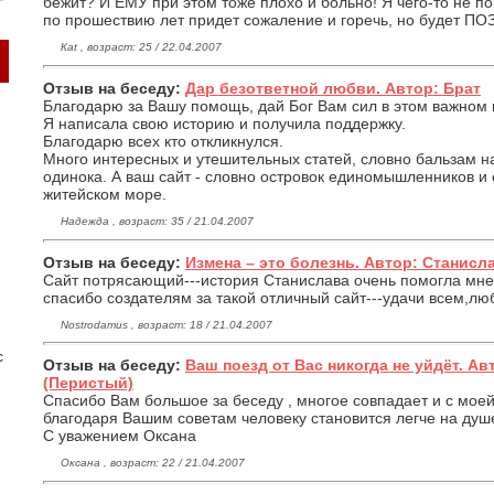
бежит? И ЕМУ при этом тоже плохо и больно! Я чего-то не п
по прошествию лет придет сожаление и горечь, но будет ПОЗД
Каt , возраст: 25 / 22.04.2007
Отзыв на беседу:
Дар безответной любви. Автор: Брат
Благодарю за Вашу помощь, дай Бог Вам сил в этом важном 
Я написала свою историю и получила поддержку.
Благодарю всех кто откликнулся.
Много интересных и утешительных статей, словно бальзам на
одинока. А ваш сайт - словно островок единомышленников 
житейском море.
Надежда , возраст: 35 / 21.04.2007
Отзыв на беседу:
Измена – это болезнь. Автор: Станисла
Сайт потрясающий---история Станислава очень помогла мне,
спасибо создателям за такой отличный сайт---удачи всем,лю
Nostrodamus , возраст: 18 / 21.04.2007
с
Отзыв на беседу:
Ваш поезд от Вас никогда не уйдёт. А
(Перистый)
Спасибо Вам большое за беседу , многое совпадает и с моей
благодаря Вашим советам человеку становится легче на душе
С уважением Оксана
Оксана , возраст: 22 / 21.04.2007