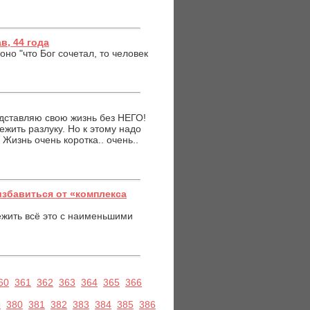
в, 44 года
оно "что Бог сочетал, то человек
едставляю свою жизнь без НЕГО!
ежить разлуку. Но к этому надо
 Жизнь очень коротка.. очень..
збавиться от «комплекса
ежить всё это с наименьшими
60
361
362
363
364
365
366
9
380
381
382
383
384
385
386