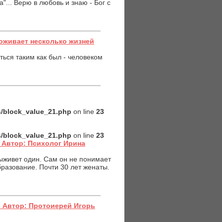
"... Верю в любовь и знаю - Бог с
оживает несколько жизней
ться таким как был - человеком
es/block_value_21.php
on line
23
es/block_value_21.php
on line
23
 Автор: Психолог Ирина
выживет один. Сам он не понимает
разование. Почти 30 лет женаты.
 Автор: Протоиерей Игорь