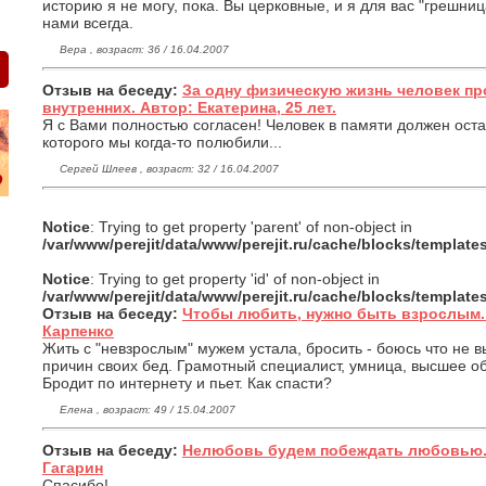
историю я не могу, пока. Вы церковные, и я для вас "грешница
нами всегда.
Вера , возраст: 36 / 16.04.2007
Отзыв на беседу:
За одну физическую жизнь человек пр
внутренних. Автор: Екатерина, 25 лет.
Я с Вами полностью согласен! Человек в памяти должен оста
которого мы когда-то полюбили...
Сергей Шлеев , возраст: 32 / 16.04.2007
Notice
: Trying to get property 'parent' of non-object in
/var/www/perejit/data/www/perejit.ru/cache/blocks/templat
Notice
: Trying to get property 'id' of non-object in
/var/www/perejit/data/www/perejit.ru/cache/blocks/templat
Отзыв на беседу:
Чтобы любить, нужно быть взрослым.
Карпенко
Жить с "невзрослым" мужем устала, бросить - боюсь что не 
причин своих бед. Грамотный специалист, умница, высшее об
Бродит по интернету и пьет. Как спасти?
Елена , возраст: 49 / 15.04.2007
Отзыв на беседу:
Нелюбовь будем побеждать любовью.
Гагарин
Спасибо!