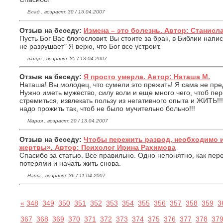
Влад , возраст: 30 / 15.04.2007
Отзыв на беседу:
Измена – это болезнь. Автор: Станисла
Пусть Бог Вас блогословит. Вы стоите за брак, в Библии напис
не разрушает" Я верю, что Бог все устроит.
margo , возраст: 35 / 13.04.2007
Отзыв на беседу:
Я просто умерла. Автор: Наташа М.
Наташа! Вы молодец, что сумели это прежить! Я сама не пр
Нужно иметь мужество, силу воли и еще много чего, чтоб пер
стремиться, извлекать пользу из негативного опыта и ЖИТЬ!!!
надо прожить так, чтоб не было мучительно больно!!!
Мария , возраст: 20 / 13.04.2007
Отзыв на беседу:
Чтобы пережить развод, необходимо и
жертвы». Автор: Психолог Ирина Рахимова
Спасибо за статью. Все правильно. Одно непонятно, как пер
потерями и начать жить снова.
Ната , возраст: 36 / 11.04.2007
«
348
349
350
351
352
353
354
355
356
357
358
359
3
367
368
369
370
371
372
373
374
375
376
377
378
37