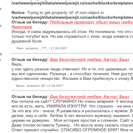
/var/www/perejit/data/www/perejit.ru/cache/blocks/templat
т
Notice
: Trying to get property 'id' of non-object in
/var/www/perejit/data/www/perejit.ru/cache/blocks/templat
Отзыв на беседу:
Любовный приворот убьет вашу любов
и
Николаев
Иногда, я сама задумывалась об этом. Но понимала, что это
только погубит все. Но как справиться с этим, когда клевета
душевной боли.
Ляля , возраст: _****_ / 17.04.2007
а
Отзыв на беседу:
Дар безответной любви. Автор: Брат
ю
Вера,
у нас здесь разные люди отвечают. Но и те, кто церковные, 
мы все одиноковы. Разница - в способах лечения. Нам доступ
единственное лекарство. Желаем и Вам прибегнуть к этому В
Брат , возраст: 39 / 17.04.2007
Отзыв на беседу:
Дар безответной любви. Автор: Брат
Как попала на сайт? СЛУЧАЙНО! Но очень вовремя. 6 месяце
могла есть, жить, УМИРАЛА ИЗНУТРИ. Что страшно - на мне о
За что все это - знала. Я развелась и разъехалась с мужем
детям, ему и себе. Люблю 6 лет женатого мужчину, взаимно. 
церкви не доверяю... Моя история простая и сложная. Сайт о
Даже отклик оставила Туману... Но мысль кому сказать спаси
Ответ пришел случайно. СПАСИБО ОГРОМНОЕ БРАТ! Мне нуж