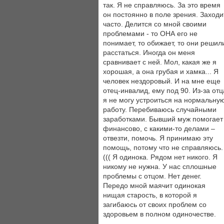
так. Я не справляюсь. За это время
он постоянно в поле зрения. Заходи
часто. Делится со мной своими
проблемами - то ОНА его не
понимает, то обижает, то они решил
расстаться. Иногда он меня
сравнивает с ней. Мол, какая же я
хорошая, а она грубая и хамка... Я
человек нездоровый. И на мне еще
отец-инвалид, ему под 90. Из-за отц
я не могу устроиться на нормальну
работу. Перебиваюсь случайными
заработками. Бывший муж помогает
финансово, с какими-то делами –
отвезти, помочь. Я принимаю эту
помощь, потому что не справляюсь.
((( Я одинока. Рядом нет никого. Я
никому не нужна. У нас сплошные
проблемы с отцом. Нет денег.
Передо мной маячит одинокая
нищая старость, в которой я
загибаюсь от своих проблем со
здоровьем в полном одиночестве.