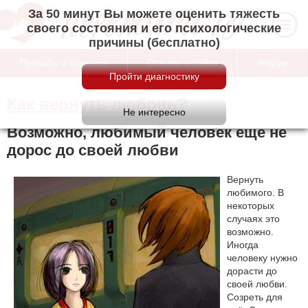
За 50 минут Вы можете оценить тяжесть
своего состояния и его психологические
причины (бесплатно)
Просьбы о помощи
Отзывы о сайте
Форум
Как вернуть любовь?
Возможно, любимый человек ещё не
дорос до своей любви
Вернуть
любимого. В
некоторых
случаях это
возможно.
Иногда
человеку нужно
дорасти до
своей любви.
Созреть для