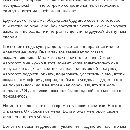
послушалась!» – ничего, кроме сопротивления, отторжения,
самоутверждения в ней это не вызовет.
Другое дело, когда мы обсуждаем будущее событие, которое
личностно не окрашено. Как поступить: ехать в «Икею» покупать
шкаф или не ехать, или потратить деньги на другое? Вот тут мы
спорим.
Более того, ведь супруга догадывается, что нравится или не
нравится ее мужу. Она и так всё замечает по глазам,
выражению лица. Мне и говорить ничего не надо. Скорее,
наоборот, мне нужно в этот момент, когда только-только она
почувствовала, что я критически воспринимаю её поступок,
наоборот, подойти, обнять, поцеловать, успокоить, с тем, чтобы
создать атмосферу доверия, чтобы она увидела – да, мне это
не понравилось, но я не волен над собой. Ну, что ж я могу
поделать? Я даже извиняюсь как бы перед ней, что мне это не
понравилось.
Не может человек жить всё время в условиях критики. Его это
отравляет. Он сбежит от меня. Если я буду ментором своей
жене, она просто убежит.
Вот эти отношения доверия и уважения – единственное, что мы