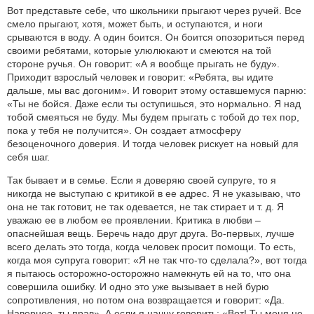
Вот представьте себе, что школьники прыгают через ручей. Все
смело прыгают, хотя, может быть, и оступаются, и ноги
срываются в воду. А один боится. Он боится опозориться перед
своими ребятами, которые улюлюкают и смеются на той
стороне ручья. Он говорит: «А я вообще прыгать не буду».
Приходит взрослый человек и говорит: «Ребята, вы идите
дальше, мы вас догоним». И говорит этому оставшемуся парню:
«Ты не бойся. Даже если ты оступишься, это нормально. Я над
тобой смеяться не буду. Мы будем прыгать с тобой до тех пор,
пока у тебя не получится». Он создает атмосферу
безоценочного доверия. И тогда человек рискует на новый для
себя шаг.
Так бывает и в семье. Если я доверяю своей супруге, то я
никогда не выступаю с критикой в ее адрес. Я не указываю, что
она не так готовит, не так одевается, не так стирает и т. д. Я
уважаю ее в любом ее проявлении. Критика в любви –
опаснейшая вещь. Беречь надо друг друга. Во-первых, лучше
всего делать это тогда, когда человек просит помощи. То есть,
когда моя супруга говорит: «Я не так что-то сделала?», вот тогда
я пытаюсь осторожно-осторожно намекнуть ей на то, что она
совершила ошибку. И одно это уже вызывает в ней бурю
сопротивления, но потом она возвращается и говорит: «Да.
Наверное, ты прав». А если я начну говорить: «Вот! Ты меня не