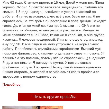
Мне 62 года. С мужем прожили 15 лет. Детей у меня нет. Жили
хорошо. Любил. Я чувствовала себя защищенной, любила его
сильно. 1,5 года назад он влюбился и ушел к знакомой по
работе. И тут-то выяснилось, что всё у нас было не так. Я не
справляюсь. За это время он постоянно в поле зрения. Заходит
часто. Делится со мной своими проблемами - то ОНА его не
понимает, то обижает, то они решили расстаться. Иногда он
меня сравнивает с ней. Мол, какая же я хорошая, а она грубая
и хамка... Я человек нездоровый. И на мне еще отец-инвалид,
ему под 90. Из-за отца я не могу устроиться на нормальную
работу. Перебиваюсь случайными заработками. Бывший муж
помогает финансово, с какими-то делами – отвезти, помочь. Я
принимаю эту помощь, потому что не справляюсь.((( Я одинока.
Рядом нет никого. Я никому не нужна. У нас сплошные
проблемы с отцом. Нет денег. Передо мной маячит одинокая
нищая старость, в которой я загибаюсь от своих проблем со
здоровьем в полном одиночестве.
Подробнее
Читать другие просьбы