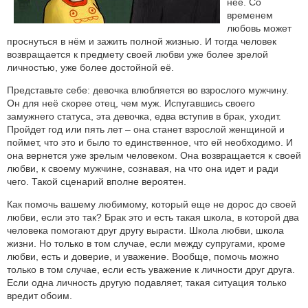
неё. Со
временем
любовь может
проснуться в нём и зажить полной жизнью. И тогда человек
возвращается к предмету своей любви уже более зрелой
личностью, уже более достойной её.
Представьте себе: девочка влюбляется во взрослого мужчину.
Он для неё скорее отец, чем муж. Испугавшись своего
замужнего статуса, эта девочка, едва вступив в брак, уходит.
Пройдет год или пять лет – она станет взрослой женщиной и
поймет, что это и было то единственное, что ей необходимо. И
она вернется уже зрелым человеком. Она возвращается к своей
любви, к своему мужчине, сознавая, на что она идет и ради
чего. Такой сценарий вполне вероятен.
Как помочь вашему любимому, который еще не дорос до своей
любви, если это так? Брак это и есть такая школа, в которой два
человека помогают друг другу вырасти. Школа любви, школа
жизни. Но только в том случае, если между супругами, кроме
любви, есть и доверие, и уважение. Вообще, помочь можно
только в том случае, если есть уважение к личности друг друга.
Если одна личность другую подавляет, такая ситуация только
вредит обоим.