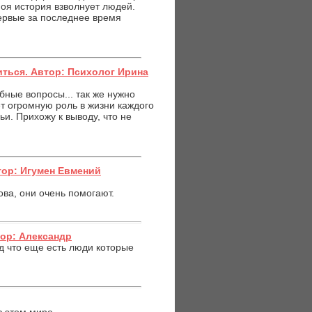
моя история взволнует людей.
первые за последнее время
ться. Автор: Психолог Ирина
бные вопросы... так же нужно
т огромную роль в жизни каждого
ьи. Прихожу к выводу, что не
втор: Игумен Евмений
ва, они очень помогают.
тор: Александр
 что еще есть люди которые