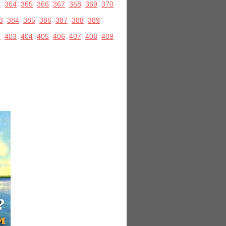
3
364
365
366
367
368
369
370
3
384
385
386
387
388
389
2
403
404
405
406
407
408
409