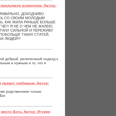
– придумали романтики. Автор:
ПРАВИЛЬНО, ДОХОДЧИВО
АСЬ СО СВОИМ МОЛОДЫМ
ТЬ, КАК ЖИЛА РАНЬШЕ БОЛЬШЕ
Е!!! Я НЕ О ЧЕМ НЕ ЖАЛЕЮ,
 СТАНУ СИЛЬНОЙ И ПЕРЕЖИВУ
И ПОБОЛЬШЕ ТАКИХ СТАТЕЙ,
Х ЛЮДЕЙ!!!
кой добрый, религиозный подход к
льным и нужным и то, что я
й привет любимым. Автор:
аже родственники только
Бог.
место Бога. Автор: Игумен