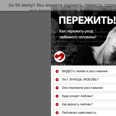
За 50 минут Вы можете оце
ВИДЕО о любви и расставании
Тест ЗНАЕШЬ ЛЮБОВЬ?
Они пережили расставание
Куда уходит любовь?
Как вернуть любовь?
Любовная зависимость