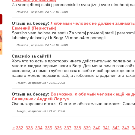
Za vremj 4tenij statii j pereosmislele svou jizn,i svoe otnohenij 
Natasha , возраст: 24 / 22.01.2008
Отзыв на беседу:
Любимый человек не должен занимать 
Евмений (Перистый)
Spasibo vam bolhoe za statiu.Za vremj pro4tenij statii j pereosmi
lubimimy 4eloveky i k Bogy. Vi mne o4en pomogli
Natasha , возраст: 24 / 22.01.2008
Спасибо за сайт!!!
Хоть что то есть в просторах инета действительно полезное,
многим людям первые шаги к Богу. Для меня лично ваш сайт
сознании, и помог глубже осознать себя и всё происходящее
нашего можно пережить всё, а любовные страдания это такая
Павел , возраст: 25 / 22.01.2008
Отзыв на беседу:
Возможно, любимый человек ещё не д
Священник Андрей Лоргус
Очень хорошая статья. Она мне обязательно поможет. Спаси
Тимур , возраст: 23 / 21.01.2008
«
332
333
334
335
336
337
338
339
340
341
342
343
3