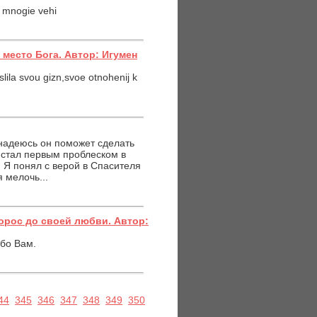
na mnogie vehi
место Бога. Автор: Игумен
slila svou gizn,svoe otnohenij k
 надеюсь он поможет сделать
 стал первым проблеском в
. Я понял с верой в Спасителя
 мелочь...
орос до своей любви. Автор:
бо Вам.
44
345
346
347
348
349
350