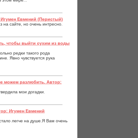
 этом мире...
: Игумен Евмений (Перистый)
 на сайте, но очень интресно.
ть, чтобы выйти сухим из воды
ольно редки такого рода
е. Явно чувствуется рука
не можем разлюбить. Автор:
твердила мои догадки.
втор: Игумен Евмений
стало легче на душе.Я Вам очень