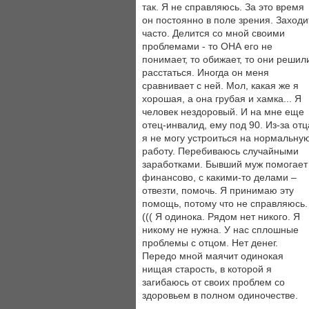
так. Я не справляюсь. За это время
он постоянно в поле зрения. Заходи
часто. Делится со мной своими
проблемами - то ОНА его не
понимает, то обижает, то они решил
расстаться. Иногда он меня
сравнивает с ней. Мол, какая же я
хорошая, а она грубая и хамка... Я
человек нездоровый. И на мне еще
отец-инвалид, ему под 90. Из-за отц
я не могу устроиться на нормальну
работу. Перебиваюсь случайными
заработками. Бывший муж помогает
финансово, с какими-то делами –
отвезти, помочь. Я принимаю эту
помощь, потому что не справляюсь.
((( Я одинока. Рядом нет никого. Я
никому не нужна. У нас сплошные
проблемы с отцом. Нет денег.
Передо мной маячит одинокая
нищая старость, в которой я
загибаюсь от своих проблем со
здоровьем в полном одиночестве.