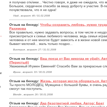
я получаю отклики... Честно говоря, я даже не ожидала, что 
Большое, сердечное спасибо за вашу доброту и участие. В-
почувствовала, что я не одна!
Vladi , возраст: 46 / 01.02.2008
Отзыв на беседу:
Чтобы сохранить любовь, нужно труди
Рахимова
Все правильно, нужно задавать вопросы, в том числе и неудо
присмотреться к семье любимого человека. ведь семья играе
человека и от нее многое будет зависеть и в жизни новой сем
бывает мелочей... жаль только поздно...
Виктория , возраст: 27 / 31.01.2008
Отзыв на беседу:
Ваш поезд от Вас никогда не уйдёт. А
(Перистый)
Уважаемый Игумен Евмений! Спасибо Вам за прекрасные сло
Ирина , возраст: 33 / 30.01.2008
 и
Отзыв на беседу:
Жизнь, которая могла оборваться. Ав
Ты просто МОЛОДЕЦ. Мужщина с большой буквы, я очень рад
я
смогут так поступить.
Blondin , возраст: 26 / 30.01.2008
Отзыв на беседу:
Дар безответной любви. Автор: Брат