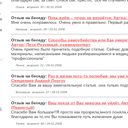
Благодарю Вас за сайт. Спаси Вас Христос. Все не случайно в
о
Ольга , возраст: 35 / 30.01.2008
ю
Отзыв на беседу:
Пока ждём – точно не вернётся. Автор
аю
Мне очень понравилось. Очень умно и правильно. Первый раз
ою
Наташа , возраст: 28 / 29.01.2008
Отзыв на беседу:
Способы самоубийства или Как умере
Автор: Петр Розумный, судмедэксперт
Очень приятно было прочитать подобную статью. Сейчас дов
материалы, написанными людьми разбирающимися в медицин
"профессионала"
Ленка , возраст: 21 / 28.01.2008
Отзыв на беседу:
Раз в жизни кого-то полюбив, мы уже 
Священник Андрей Лоргус
Спасибо Вам за вашу замечательную статью. она только под
Виктория , возраст: 27 / 28.01.2008
.
Отзыв на беседу:
Ваш поезд от Вас никогда не уйдёт. А
(Перистый)
5
Спасибо Вам большое!!Я просто как прозрела,много поняла,
благодарна за то,что Вы показываете путь излечения души.
Татка , возраст: 49 / 26.01.2008