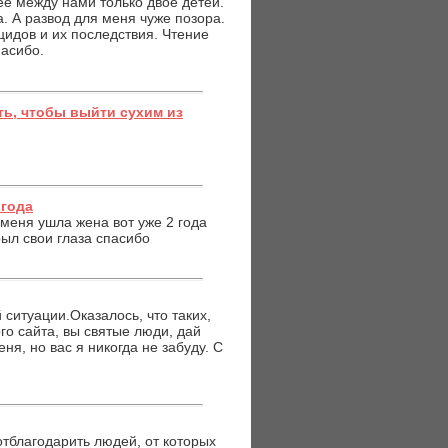
ее между нами только двое детей.
 А развод для меня чуже позора.
цидов и их последствия. Чтение
пасибо.
ь, чтобы выйти сухим из
 года
 меня ушла жена вот уже 2 года
рыл свои глаза спасибо
ситуации.Оказалось, что таких,
го сайта, вы святые люди, дай
ня, но вас я никогда не забуду. С
отблагодарить людей, от которых