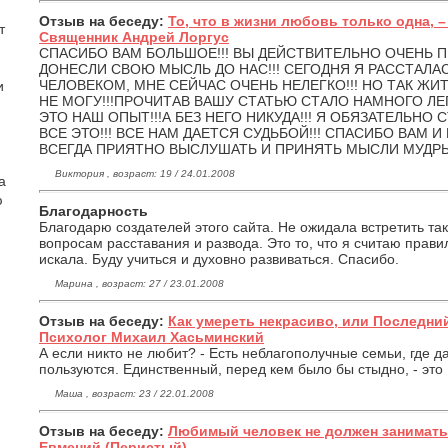
Отзыв на беседу:
То, что в жизни любовь только одна, 
т
Священник Андрей Лоргус
СПАСИБО ВАМ БОЛЬШОЕ!!! ВЫ ДЕЙСТВИТЕЛЬНО ОЧЕНЬ 
ДОНЕСЛИ СВОЮ МЫСЛЬ ДО НАС!!! СЕГОДНЯ Я РАССТАЛ
ЧЕЛОВЕКОМ, МНЕ СЕЙЧАС ОЧЕНЬ НЕЛЕГКО!!! НО ТАК ЖИ
и
НЕ МОГУ!!!ПРОЧИТАВ ВАШУ СТАТЬЮ СТАЛО НАМНОГО ЛЕГЧ
ЭТО НАШ ОПЫТ!!!А БЕЗ НЕГО НИКУДА!!! Я ОБЯЗАТЕЛЬНО
ВСЕ ЭТО!!! ВСЕ НАМ ДАЕТСЯ СУДЬБОЙ!!! СПАСИБО ВАМ 
ВСЕГДА ПРИЯТНО ВЫСЛУШАТЬ И ПРИНЯТЬ МЫСЛИ МУДРЫ
Виктория , возраст: 19 / 24.01.2008
а
ю
Благодарность
Благодарю создателей этого сайта. Не ожидала встретить та
вопросам расставания и развода. Это то, что я считаю прави
искала. Буду учиться и духовно развиваться. Спасибо.
Марина , возраст: 27 / 23.01.2008
Отзыв на беседу:
Как умереть некрасиво, или Последни
Психолог Михаил Хасьминский
А если никто не любит? - Есть неблагополучные семьи, где д
пользуются. Единственный, перед кем было бы стыдно, - это 
Маша , возраст: 23 / 22.01.2008
Отзыв на беседу:
Любимый человек не должен занимать 
Евмений (Перистый)