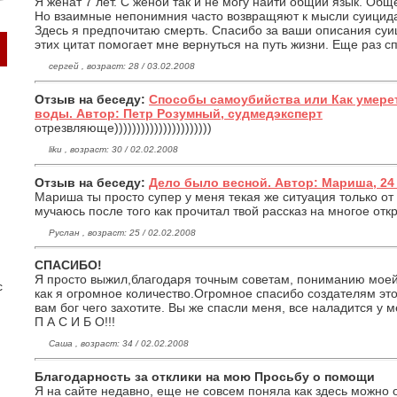
Я женат 7 лет. С женой так и не могу найти общий язык. Общ
Но взаимные непонимния часто возвращяют к мысли суицида.
Здесь я предпочитаю смерть. Спасибо за ваши описания суи
этих цитат помогает мне вернуться на путь жизни. Еще раз с
сергей , возраст: 28 / 03.02.2008
Отзыв на беседу:
Способы самоубийства или Как умерет
воды. Автор: Петр Розумный, судмедэксперт
отрезвляюще))))))))))))))))))))))
liku , возраст: 30 / 02.02.2008
Отзыв на беседу:
Дело было весной. Автор: Мариша, 24
Мариша ты просто супер у меня текая же ситуация только от
мучаюсь после того как прочитал твой рассказ на многое отк
Руслан , возраст: 25 / 02.02.2008
СПАСИБО!
Я просто выжил,благодаря точным советам, пониманию моей 
с
как я огромное количество.Огромное спасибо создателям это
вам бог чего захотите. Вы же спасли меня, все наладится у ме
П А С И Б О!!!
Саша , возраст: 34 / 02.02.2008
Благодарность за отклики на мою Просьбу о помощи
Я на сайте недавно, еще не совсем поняла как здесь можно 