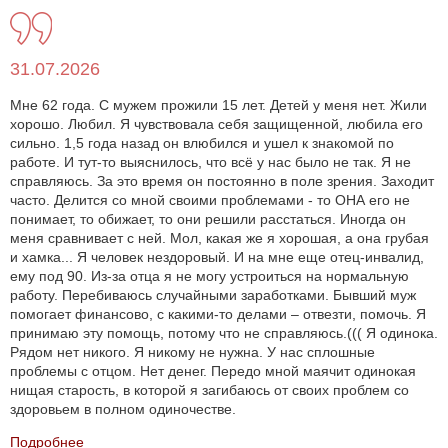
31.07.2026
Мне 62 года. С мужем прожили 15 лет. Детей у меня нет. Жили
хорошо. Любил. Я чувствовала себя защищенной, любила его
сильно. 1,5 года назад он влюбился и ушел к знакомой по
работе. И тут-то выяснилось, что всё у нас было не так. Я не
справляюсь. За это время он постоянно в поле зрения. Заходит
часто. Делится со мной своими проблемами - то ОНА его не
понимает, то обижает, то они решили расстаться. Иногда он
меня сравнивает с ней. Мол, какая же я хорошая, а она грубая
и хамка... Я человек нездоровый. И на мне еще отец-инвалид,
ему под 90. Из-за отца я не могу устроиться на нормальную
работу. Перебиваюсь случайными заработками. Бывший муж
помогает финансово, с какими-то делами – отвезти, помочь. Я
принимаю эту помощь, потому что не справляюсь.((( Я одинока.
Рядом нет никого. Я никому не нужна. У нас сплошные
проблемы с отцом. Нет денег. Передо мной маячит одинокая
нищая старость, в которой я загибаюсь от своих проблем со
здоровьем в полном одиночестве.
Подробнее