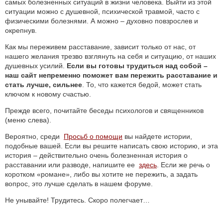
самых болезненных ситуаций в жизни человека. Выйти из этой
ситуации можно с душевной, психической травмой, часто с
физическими болезнями. А можно – духовно повзрослев и
окрепнув.
Как мы переживем расставание, зависит только от нас, от
нашего желания трезво взглянуть на себя и ситуацию, от наших
душевных усилий.
Если вы готовы трудиться над собой –
наш сайт непременно поможет вам пережить расставание и
стать лучше, сильнее
. То, что кажется бедой, может стать
ключом к новому счастью.
Прежде всего, почитайте беседы психологов и священников
(меню слева).
Вероятно, среди
Просьб о помощи
вы найдете истории,
подобные вашей. Если вы решите написать свою историю, и эта
история – действительно очень болезненная история о
расставании или разводе, напишите ее
здесь
. Если же речь о
коротком «романе», либо вы хотите не пережить, а задать
вопрос, это лучше сделать в нашем форуме.
Не унывайте! Трудитесь. Скоро полегчает…