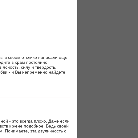
Вы в своем отклике написали еще
одите в храм постоянно,
 ясность, силу и твердость.
юбви - и Вы непременно найдете
ной - это всегда плохо. Даже если
увств к жене подобное. Ведь своей
им. Понимаете, эта двуличность с