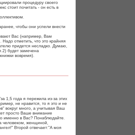
ициировали процедуру своего
кс стоит почитать - он есть в
коллективом.
заранее, чтобы они успели внести
аивают Вас (например, Вам
. Надо отметить, что это крайняя
дателю придется несладко. Думаю,
п.2) будет замечена
книжки вовремя).
за 1,5 года я пережила из-за этих
ример, не нравится, то я это и не
в" вокруг много, а учитывая Ваш
ожет просто Ваше внимание
-то именно в Вас? Понаблюдайте.
 а человеком, женщиной,
ангел!" Второй отвечает:"А моя