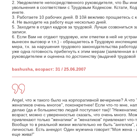
2. Уведомляете непосредственного руководителя, что Вы ин
увольнения в соответствии с Трудовым Кодексом. Кстати, Коде
инете.
3. Работаете 10 рабочих дней. В 10й вежливо прощаетесь с 
4. Не выходите на работу еще несколько дней.
5. Заходите в отдел кадров за трудовой. Лучше созвониться 
записи.
6. Если Вам не отдают трудовую, или отметки в ней не устр
вынесен выговор и т.п.) - обращаетесь в Трудовую инспекцию
мера, т.к. за нарушения трудового законодательства работо
уже одна готовность прибегнуть к этим мерам (заявленная в 
руководителем и оценена по достоинству (выдачей трудовой 
bashusha, возраст: 31 / 25.06.2007
Angel, что ж такого было на корпоративной вечеринке? А что "
женатиков очень многое", поконкретнее! Если что-то мне, нап
делаю (да и большинство людей поступают так)! "Неженатико
возраст, можно с уверенностью сказать, что очень много. М
привлекают только "женатики" и "женатиков" привлекает что
Вообще то в реальной жизни желательно не быть "ангелом",
личностью. Есть анекдот. Один мужчина говорит:"Моя жена - 
еще жива!"