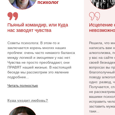
психолог
Пьяный командир, или Куда
Исцеление о
нас заводят чувства
невозможно
Советы психолога: В этом-то и
Решила, что м
заключается корень многих наших
написать вам 
проблем: очень часто никакого баланса
алкоголизма, п
между логикой и эмоциями у нас нет.
у вас на сайте
Чувства не просто преобладают, они
своей безнадеж
ПРАВЯТ нашей жизнью. В настоящей
вопросах вы пр
беседе мы рассмотрим это явление
благополучный 
подробнее...
поводу алкого
одно: развод, 
Читать полностью
Получается, сп
не рассматрива
вашими психол
Куда уходит любовь?
исправить чело
заставить мужа
таки...