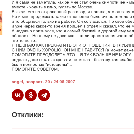
И я сама не заметила, как он мне стал очень симпотичен - м
вместе - ходить в кино, гулять по Москве...
Выведя его на откровенный разговор, я поняла, что он запута
Но и мне продолжать такие отношения было очень тяжело и 
и то общаться только на работе. Он согласился. Но своё обе
и уже через какое-то время пришел в отдел и сказал, что не 
А недавно признался, что я самый близкий и дорогой ему чел
обожает... Но я ему не доверяю... то ли просто меня часто о
что-то не то...
Я НЕ ЗНАЮ КАК ПРЕКРАТИТЬ ЭТИ ОТНОШЕНИЯ. В ГЛУБИН
С НИМ ОЧЕНЬ ХОРОШО. ОН МНЕ НРАВИТСЯ (а может даже и 
ПОМОГИТЕ ПРЕОДОЛЕТЬ ЭТО... Я ТАК БОЛЬШЕ НЕ МОГУ... я
неделю даже встать с кровати не могла - была жуткая слабост
были полностью "истощены"...
ПОМОГИТЕ СОВЕТОМ.
angel, возраст: 20 / 24.06.2007
Отклики: