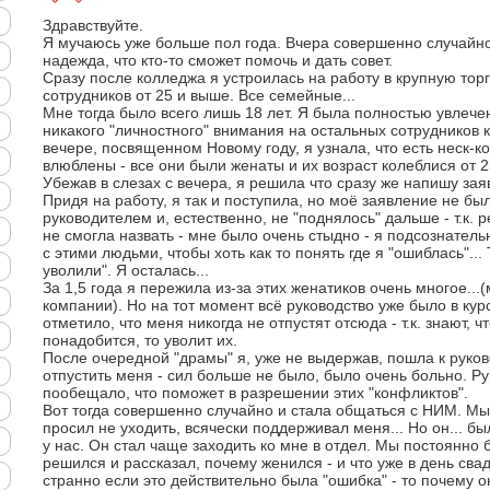
Здравствуйте.
Я мучаюсь уже больше пол года. Вчера совершенно случайно
надежда, что кто-то сможет помочь и дать совет.
Сразу после колледжа я устроилась на работу в крупную тор
сотрудников от 25 и выше. Все семейные...
Мне тогда было всего лишь 18 лет. Я была полностью увлече
никакого "личностного" внимания на остальных сотрудников 
вечере, посвященном Новому году, я узнала, что есть неск-ко
влюблены - все они были женаты и их возраст колеблися от 25
Убежав в слезах с вечера, я решила что сразу же напишу зая
Придя на работу, я так и поступила, но моё заявление не б
руководителем и, естественно, не "поднялось" дальше - т.к. 
не смогла назвать - мне было очень стыдно - я подсознател
с этими людьми, чтобы хоть как то понять где я "ошиблась"...
уволили". Я осталась...
За 1,5 года я пережила из-за этих женатиков очень многое...
компании). Но на тот момент всё руководство уже было в ку
отметило, что меня никогда не отпустят отсюда - т.к. знают, ч
понадобится, то уволит их.
После очередной "драмы" я, уже не выдержав, пошла к руков
отпустить меня - сил больше не было, было очень больно. Ру
пообещало, что поможет в разрешении этих "конфликтов".
Вот тогда совершенно случайно и стала общаться с НИМ. Мы
просил не уходить, всячески поддерживал меня... Но он... бы
у нас. Он стал чаще заходить ко мне в отдел. Мы постоянно
решился и рассказал, почему женился - и что уже в день свад
странно если это действительно была "ошибка" - то почему он