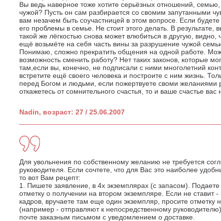
Вы ведь наверное тоже хотите серьёзных отношений, семью, 
чужой? Пусть он сам разбирается со свомим запутанными чу
вам незачем быть соучастницей в этом вопросе. Если будете
его проблемы в семье. Не стоит этого делать. В результате, в
такой же лёгкостью снова может влюбиться в другую, видно,
ещё возьмёте на себя часть вины за разрушение чужой семьи
Понимаю, сложно прекратить общения на одной работе. Може
возможность сменить работу? Нет таких законов, которые мог
там,если вы, конечно, не подписали с ними многолетний кон
встретите ещё своего человека и построите с ним жизнь. Тол
перед Богом и людьми, если пожертвуете своми желаниями р
откажетесь от сомнительного счастья, то и ваше счастье вас 
Nadin, возраст: 27 / 25.06.2007
Для увольнения по собственному желанию не требуется сог
руководителя. Если сочтете, что для Вас это наиболее удобн
то вот Вам рецепт:
1. Пишете заявление, в 4х экземплярах (с запасом). Подаете
отметку о получении на втором экземпляре. Если не ставит -
кадров, вручаете там еще один экземпляр, просите отметку н
(например - отправляют к непосредственному руководителю)
почте заказным письмом с уведомлением о доставке.