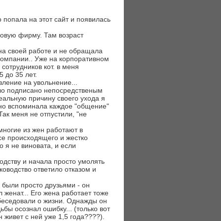
 попала на этот сайт и появилась
говую фирму. Там возраст
на своей работе и не обращала
компании.. Уже на корпоративном
 сотрудников кот. в меня
 до 35 лет.
вление на увольнение...
ыло подписано непосредственым
реальную причину своего ухода я
ьно вспоминала каждое "общение"
 Так меня не отпустили, "не
(многие из жен работают в
рсе происходящего и жестко
то я не виновата, и если
одству и начала просто умолять
ководство ответило отказом и
 были просто друзьями - он
л женат... Его жена работает тоже
 беседовали о жизни. Однажды он
ьбы осознал ошибку... (только вот
 живет с ней уже 1,5 года????).