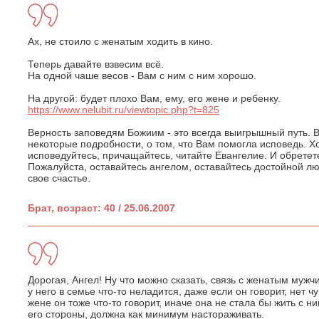
Ах, не стоило с женатым ходить в кино.
Теперь давайте взвесим всё.
На одной чаше весов - Вам с ним с ним хорошо.
На другой: будет плохо Вам, ему, его жене и ребенку.
https://www.nelubit.ru/viewtopic.php?t=825
Верность заповедям Божиим - это всегда выигрышный путь. 
некоторые подробности, о том, что Вам помогла исповедь. Х
исповедуйтесь, причащайтесь, читайте Евангелие. И обретете
Пожалуйста, оставайтесь ангелом, оставайтесь достойной л
свое счастье.
Брат, возраст: 40 / 25.06.2007
Дорогая, Ангел! Ну что можно сказать, связь с женатым мужчи
у него в семье что-то неладится, даже если он говорит, нет ч
жене он тоже что-то говорит, иначе она не стала бы жить с н
его стороны, должна как минимум настораживать.