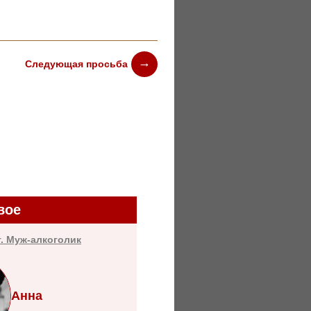
Следующая просьба
вое
т. Муж-алкоголик
Анна