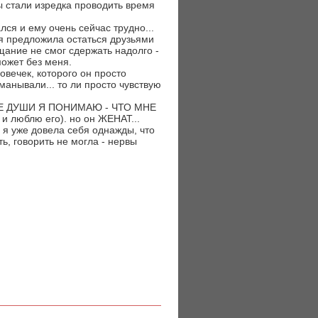
ы стали изредка проводить время
лся и ему очень сейчас трудно...
я предложила остаться друзьями
щание не смог сдержать надолго -
может без меня.
овечек, которого он просто
бманывали... то ли просто чувствую
Е ДУШИ Я ПОНИМАЮ - ЧТО МНЕ
люблю его). но он ЖЕНАТ...
 уже довела себя однажды, что
ь, говорить не могла - нервы