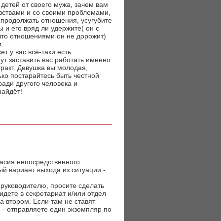
детей от своего мужа, зачем вам
вствами и со своими проблемами,
 продолжать отношения, усугубите
ы и его вряд ли удержите( он с
 что отношениями он не дорожит)
.
т у вас всё-таки есть
ут заставить вас работать именно
тракт. Девушка вы молодая,
ько постарайтесь быть честной
ади другого человека и
найдёт!
ласия непосредственного
ый вариант выхода из ситуации -
 руководителю, просите сделать
 идете в секретариат и/или отдел
а втором. Если там не ставят
 - отправляете один экземпляр по