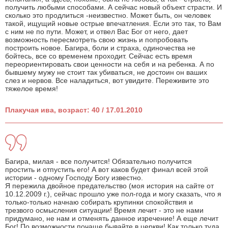
получить любыми способами. А сейчас новый объект страсти. И
сколько это продлиться -неизвестно. Может быть, он человек
такой, ищущий новые острые впечатления. Если это так, то Вам
с ним не по пути. Может, и отвел Вас Бог от него, дает
возможность пересмотреть свою жизнь и попробовать
построить новое. Багира, боли и страха, одиночества не
бойтесь, все со временем проходит. Сейчас есть время
переориентировать свои ценности на себя и на ребенка. А по
бывшему мужу не стоит так убиваться, не достоин он ваших
слез и нервов. Все наладиться, вот увидите. Переживите это
тяжелое время!
Плакучая ива, возраст: 40 / 17.01.2010
Багира, милая - все получится! Обязательно получится
простить и отпустить его! А вот каков будет финал всей этой
истории - одному Господу Богу известно.
Я пережила двойное предательство (моя история на сайте от
10.12.2009 г.), сейчас прошло уже пол-года и могу сказать, что я
только-только начнаю собирать крупинки спокойствия и
трезвого осмысления ситуации! Время лечит - это не нами
придумано, не нам и отменять данное изречение! А еще лечит
Бог! По возможности почаще бывайте в церкви! Как только туда