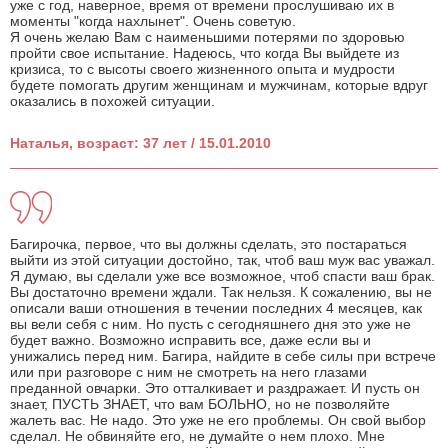
уже с год, наверное, время от времени прослушиваю их в
моменты "когда нахлынет". Очень советую.
Я очень желаю Вам с наименьшими потерями по здоровью
пройти свое испытание. Надеюсь, что когда Вы выйдете из
кризиса, то с высоты своего жизненного опыта и мудрости
будете помогать другим женщинам и мужчинам, которые вдруг
оказались в похожей ситуации.
Наталья, возраст: 37 лет / 15.01.2010
Багирочка, первое, что вы должны сделать, это постараться
выйти из этой ситуации достойно, так, чтоб ваш муж вас уважал.
Я думаю, вы сделали уже все возможное, чтоб спасти ваш брак.
Вы достаточно времени ждали. Так нельзя. К сожалению, вы не
описали ваши отношения в течении последних 4 месяцев, как
вы вели себя с ним. Но пусть с сегодняшнего дня это уже не
будет важно. Возможно исправить все, даже если вы и
унижались перед ним. Багира, найдите в себе силы при встрече
или при разговоре с ним не смотреть на него глазами
преданной овчарки. Это отталкивает и раздражает. И пусть он
знает, ПУСТЬ ЗНАЕТ, что вам БОЛЬНО, но не позволяйте
жалеть вас. Не надо. Это уже не его проблемы. Он свой выбор
сделал. Не обвиняйте его, не думайте о нем плохо. Мне