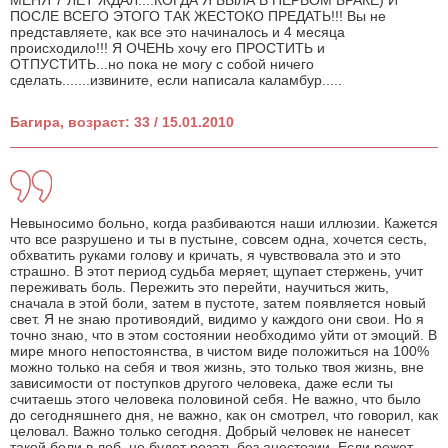
МЕНЯ 7 ЛЕТ ЖДАЛ....КОГДА Я БЫЛА В ПЕРВОМ БРАКЕ) И
ПОСЛЕ ВСЕГО ЭТОГО ТАК ЖЕСТОКО ПРЕДАТЬ!!! Вы не
представляете, как все это начиналось и 4 месяца
происходило!!! Я ОЧЕНЬ хочу его ПРОСТИТЬ и
ОТПУСТИТЬ...но пока не могу с собой ничего
сделать.......извините, если написала каламбур.....
Багира, возраст: 33 / 15.01.2010
Невыносимо больно, когда разбиваются наши иллюзии. Кажется
что все разрушено и ты в пустыне, совсем одна, хочется сесть,
обхватить руками голову и кричать, я чувствовала это и это
страшно. В этот период судьба меряет, щупает стержень, учит
переживать боль. Пережить это перейти, научиться жить,
сначала в этой боли, затем в пустоте, затем появляется новый
свет. Я не знаю противоядий, видимо у каждого они свои. Но я
точно знаю, что в этом состоянии необходимо уйти от эмоций. В
мире много непостоянства, в чистом виде положиться на 100%
можно только на себя и твоя жизнь, это только твоя жизнь, вне
зависимости от поступков другого человека, даже если ты
считаешь этого человека половиной себя. Не важно, что было
до сегодняшнего дня, не важно, как он смотрел, что говорил, как
целовал. Важно только сегодня. Добрый человек не нанесет
такой боли в лоб, не будет резать без анестезии. Если режет –