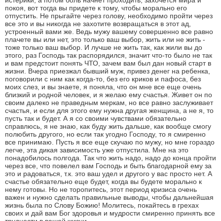
истерики, а потом боль начнет проходить, захочется мира и
покоя, вот тогда вы придете к тому, чтобы морально его
отпустить. Не прыгайте через голову, необходимо пройти через
все это и вы никогда не захотите возвращаться в этот ад,
устроенный вами же. Ведь мужу вашему совершенно все равно
плачете вы или нет, это только ваш выбор, жить или не жить -
тоже только ваш выбор. И лучше не жить так, как жили вы до
этого, раз Господь так распорядился, значит что-то было не так
и вам предстоит понять ЧТО, зачем вам был дан новый старт в
жизни. Вчера приезжал бывший муж, привез денег на ребенка,
поговорили с ним как когда-то, без его криков и пафоса, без
моих слез, и вы знаете, я поняла, что он мне все еще очень
близкий и родной человек, и я желаю ему счастья. Живет он по
своим далеко не праведным меркам, но все равно заслуживает
счастья, и если для этого ему нужна другая женщина, а не я, то
пусть так и будет. А я со своими чувствами обязательно
справлюсь, я не знаю, как буду жить дальше, как вообще смогу
полюбить другого, но если так угодно Господу, то я смиренно
все принимаю. Пусть я все еще скучаю по мужу, но мне гораздо
легче, эта дикая зависимость уже отпустила. Мне на это
понадобилось полгода. Так что жить надо, надо до конца пройти
через все, что повелел вам Господь и быть благодарной ему за
это и радоваться, т.к. это ваш удел и другого у вас просто нет. А
счастье обязательно еще будет, когда вы будете морально к
нему готовы. Но не торопитесь, этот период кризиса очень
важен и нужно сделать правильные выводы, чтобы дальнейшая
жизнь была по Слову Божию! Молитесь, покайтесь в грехах
своих и дай вам Бог здоровья и мудрости смиренно принять все