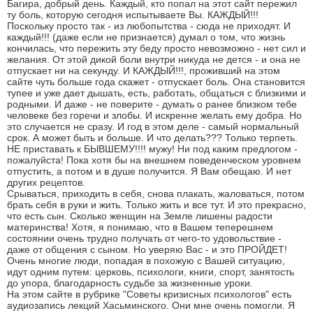
Багира, добрый день. Каждый, кто попал на этот сайт пережил
ту боль, которую сегодня испытываете Вы. КАЖДЫЙ!!!
Поскольку просто так - из любопытства - сюда не приходят. И
каждый!!! (даже если не признается) думал о том, что жизнь
кончилась, что пережить эту беду просто невозможно - нет сил и
желания. От этой дикой боли внутри никуда не дется - и она не
отпускает ни на секунду. И КАЖДЫЙ!!!, проживший на этом
сайте чуть больше года скажет - отпускает боль. Она становится
тупее и уже дает дышать, есть, работать, общаться с близкими и
родными. И даже - не поверите - думать о ранее близком тебе
человеке без горечи и злобы. И искренне желать ему добра. Но
это случается не сразу. И год в этом деле - самый нормальный
срок. А может быть и больше. И что делать??? Только терпеть.
НЕ приставать к БЫВШЕМУ!!!! мужу! Ни под каким предлогом -
пожалуйста! Пока хотя бы на внешнем поведенческом уровнем
отпустить, а потом и в душе получится. Я Вам обещаю. И нет
других рецептов.
Срываться, приходить в себя, снова плакать, жаловаться, потом
брать себя в руки и жить. Только жить и все тут. И это прекрасно,
что есть сын. Сколько женщин на Земле лишены радости
материнства! Хотя, я понимаю, что в Вашем теперешнем
состоянии очень трудно получать от чего-то удовольствие -
даже от общения с сыном. Но уверяю Вас - и это ПРОЙДЕТ!
Очень многие люди, попадая в похожую с Вашей ситуацию,
идут одним путем: церковь, психологи, книги, спорт, занятость
до упора, благодарность судьбе за жизненные уроки.
На этом сайте в рубрике "Советы кризисных психологов" есть
аудиозапись лекций Хасьминского. Они мне очень помогли. Я