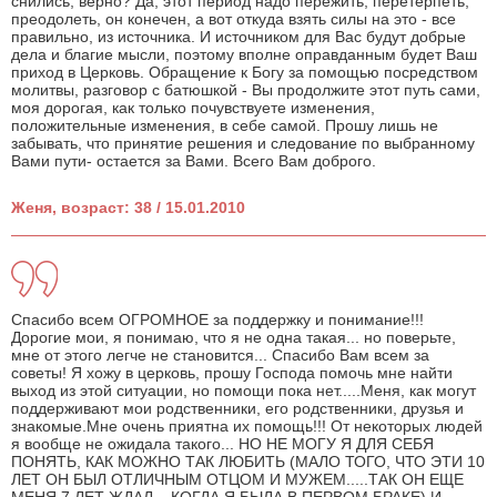
снились, верно? Да, этот период надо пережить, перетерпеть,
преодолеть, он конечен, а вот откуда взять силы на это - все
правильно, из источника. И источником для Вас будут добрые
дела и благие мысли, поэтому вполне оправданным будет Ваш
приход в Церковь. Обращение к Богу за помощью посредством
молитвы, разговор с батюшкой - Вы продолжите этот путь сами,
моя дорогая, как только почувствуете изменения,
положительные изменения, в себе самой. Прошу лишь не
забывать, что принятие решения и следование по выбранному
Вами пути- остается за Вами. Всего Вам доброго.
Женя, возраст: 38 / 15.01.2010
Спасибо всем ОГРОМНОЕ за поддержку и понимание!!!
Дорогие мои, я понимаю, что я не одна такая... но поверьте,
мне от этого легче не становится... Спасибо Вам всем за
советы! Я хожу в церковь, прошу Господа помочь мне найти
выход из этой ситуации, но помощи пока нет.....Меня, как могут
поддерживают мои родственники, его родственники, друзья и
знакомые.Мне очень приятна их помощь!!! От некоторых людей
я вообще не ожидала такого... НО НЕ МОГУ Я ДЛЯ СЕБЯ
ПОНЯТЬ, КАК МОЖНО ТАК ЛЮБИТЬ (МАЛО ТОГО, ЧТО ЭТИ 10
ЛЕТ ОН БЫЛ ОТЛИЧНЫМ ОТЦОМ И МУЖЕМ.....ТАК ОН ЕЩЕ