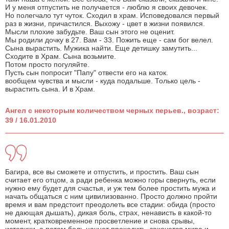
И у меня отпустить не получается - люблю я своих девочек.
Но полегчало тут чуток. Сходил в храм. Исповедовался первый
раз в жизни, причастился. Выхожу - цвет в жизни появился.
Мысли плохие забудьте. Ваш сын этого не оценит.
Мы родили дочку в 27. Вам - 33. Пожить еще - сам бог велел.
Сына вырастить. Мужика найти. Еще детишку замутить...
Сходите в Храм. Сына возьмите.
Потом просто погуляйте.
Пусть сын попросит "Папу" отвести его на каток.
вообщем чувства и мысли - куда подальше. Только цель -
вырастить сына. И в Храм.
Ангел с некоторым количеством черных перьев., возраст:
39 / 16.01.2010
Багира, все вы сможете и отпустить, и простить. Ваш сын
считает его отцом, а ради ребенка можно горы свернуть, если
нужно ему будет для счастья, и уж тем более простить мужа и
начать общаться с ним цивилизованно. Просто должно пройти
время и вам предстоит преодолеть все стадии: обида (просто
не дающая дышать), дикая боль, страх, ненависть в какой-то
момент, кратковременное просветление и снова срывы,