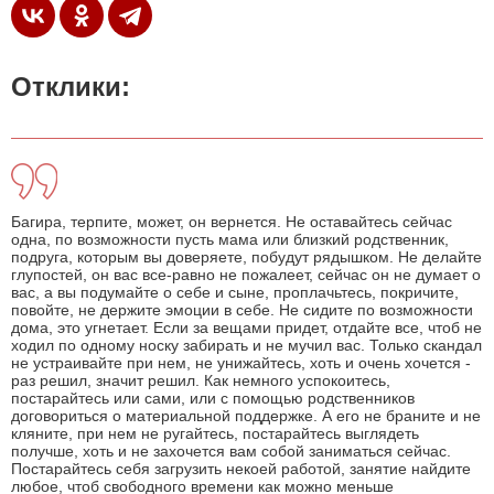
Отклики:
Багира, терпите, может, он вернется. Не оставайтесь сейчас
одна, по возможности пусть мама или близкий родственник,
подруга, которым вы доверяете, побудут рядышком. Не делайте
глупостей, он вас все-равно не пожалеет, сейчас он не думает о
вас, а вы подумайте о себе и сыне, проплачьтесь, покричите,
повойте, не держите эмоции в себе. Не сидите по возможности
дома, это угнетает. Если за вещами придет, отдайте все, чтоб не
ходил по одному носку забирать и не мучил вас. Только скандал
не устраивайте при нем, не унижайтесь, хоть и очень хочется -
раз решил, значит решил. Как немного успокоитесь,
постарайтесь или сами, или с помощью родственников
договориться о материальной поддержке. А его не браните и не
кляните, при нем не ругайтесь, постарайтесь выглядеть
получше, хоть и не захочется вам собой заниматься сейчас.
Постарайтесь себя загрузить некоей работой, занятие найдите
любое, чтоб свободного времени как можно меньше