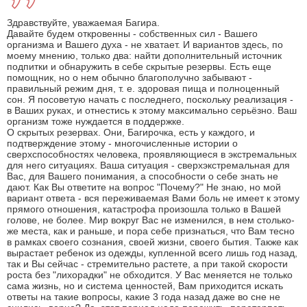
Здравствуйте, уважаемая Багира.
Давайте будем откровенны - собственных сил - Вашего
организма и Вашего духа - не хватает. И вариантов здесь, по
моему мнению, только два: найти дополнительный источник
подпитки и обнаружить в себе скрытые резервы. Есть еще
помощник, но о нем обычно благополучно забывают -
правильный режим дня, т. е. здоровая пища и полноценный
сон. Я посоветую начать с последнего, поскольку реализация -
в Ваших руках, и отнестись к этому максимально серьёзно. Ваш
организм тоже нуждается в поддержке.
О скрытых резервах. Они, Багирочка, есть у каждого, и
подтверждение этому - многочисленные истории о
сверхспособностях человека, проявляющиеся в экстремальных
для него ситуациях. Ваша ситуация - сверхэкстремальная для
Вас, для Вашего понимания, а способности о себе знать не
дают. Как Вы ответите на вопрос "Почему?" Не знаю, но мой
вариант ответа - вся переживаемая Вами боль не имеет к этому
прямого отношения, катастрофа произошла только в Вашей
голове, не более. Мир вокруг Вас не изменился, в нем столько-
же места, как и раньше, и пора себе признаться, что Вам тесно
в рамках своего сознания, своей жизни, своего бытия. Также как
вырастает ребенок из одежды, купленной всего лишь год назад,
так и Вы сейчас - стремительно растете, а при такой скорости
роста без "лихорадки" не обходится. У Вас меняется не только
сама жизнь, но и система ценностей, Вам приходится искать
ответы на такие вопросы, какие 3 года назад даже во сне не