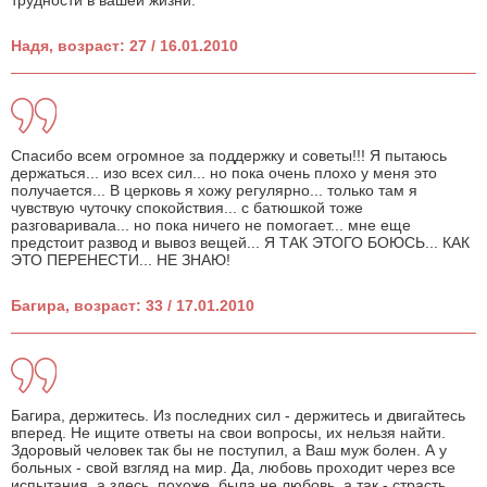
трудности в вашей жизни.
Надя, возраст: 27 / 16.01.2010
Спасибо всем огромное за поддержку и советы!!! Я пытаюсь
держаться... изо всех сил... но пока очень плохо у меня это
получается... В церковь я хожу регулярно... только там я
чувствую чуточку спокойствия... с батюшкой тоже
разговаривала... но пока ничего не помогает... мне еще
предстоит развод и вывоз вещей... Я ТАК ЭТОГО БОЮСЬ... КАК
ЭТО ПЕРЕНЕСТИ... НЕ ЗНАЮ!
Багира, возраст: 33 / 17.01.2010
Багира, держитесь. Из последних сил - держитесь и двигайтесь
вперед. Не ищите ответы на свои вопросы, их нельзя найти.
Здоровый человек так бы не поступил, а Ваш муж болен. А у
больных - свой взгляд на мир. Да, любовь проходит через все
испытания, а здесь, похоже, была не любовь, а так - страсть,