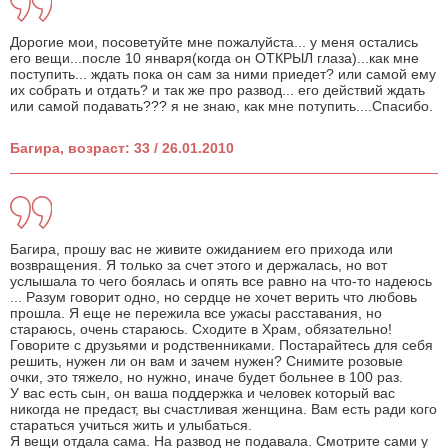
Дорогие мои, посоветуйте мне пожалуйста... у меня остались
его вещи...после 10 января(когда он ОТКРЫЛ глаза)...как мне
поступить... ждать пока он сам за ними приедет? или самой ему
их собрать и отдать? и так же про развод... его действий ждать
или самой подавать??? я не знаю, как мне потупить....Спасибо.
Багира, возраст: 33 / 26.01.2010
Багира, прошу вас не живите ожиданием его прихода или
возвращения. Я только за счет этого и держалась, но вот
услышала то чего боялась и опять все равно на что-то надеюсь
... Разум говорит одно, но сердце не хочет верить что любовь
прошла. Я еще не пережила все ужасы расставания, но
стараюсь, очень стараюсь. Сходите в Храм, обязательно!
Говорите с друзьями и родственниками. Постарайтесь для себя
решить, нужен ли он вам и зачем нужен? Снимите розовые
очки, это тяжело, но нужно, иначе будет больнее в 100 раз.
У вас есть сын, он ваша поддержка и человек который вас
никогда не предаст, вы счастливая женщина. Вам есть ради кого
стараться учиться жить и улыбаться.
Я вещи отдала сама. На развод не подавала. Смотрите сами у