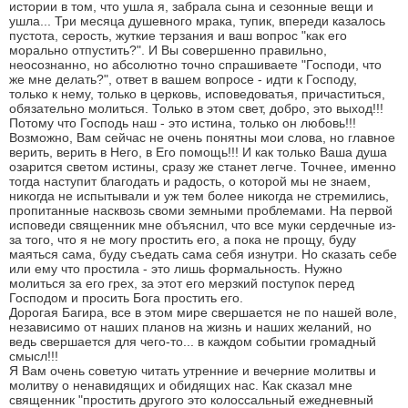
истории в том, что ушла я, забрала сына и сезонные вещи и
ушла... Три месяца душевного мрака, тупик, впереди казалось
пустота, серость, жуткие терзания и ваш вопрос "как его
морально отпустить?". И Вы совершенно правильно,
неосознанно, но абсолютно точно спрашиваете "Господи, что
же мне делать?", ответ в вашем вопросе - идти к Господу,
только к нему, только в церковь, исповедоватья, причаститься,
обязательно молиться. Только в этом свет, добро, это выход!!!
Потому что Господь наш - это истина, только он любовь!!!
Возможно, Вам сейчас не очень понятны мои слова, но главное
верить, верить в Него, в Его помощь!!! И как только Ваша душа
озарится светом истины, сразу же станет легче. Точнее, именно
тогда наступит благодать и радость, о которой мы не знаем,
никогда не испытывали и уж тем более никогда не стремились,
пропитанные насквозь своми земными проблемами. На первой
исповеди священник мне объяснил, что все муки сердечные из-
за того, что я не могу простить его, а пока не прощу, буду
маяться сама, буду съедать сама себя изнутри. Но сказать себе
или ему что простила - это лишь формальность. Нужно
молиться за его грех, за этот его мерзкий поступок перед
Господом и просить Бога простить его.
Дорогая Багира, все в этом мире свершается не по нашей воле,
независимо от наших планов на жизнь и наших желаний, но
ведь свершается для чего-то... в каждом событии громадный
смысл!!!
Я Вам очень советую читать утренние и вечерние молитвы и
молитву о ненавидящих и обидящих нас. Как сказал мне
священник "простить другого это колоссальный ежедневный