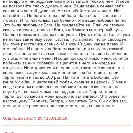
ни подругам, ни родственникам отзываться плохо о нем. И себе
не позволяйте плохо думать о нем. Ваша задача сейчас себя
сохранить чистой душевно. Не вышибайте клин клином. Не
пачкайтесь. Не бегите от вашей боли. Ваша боль - это ваша
любовь. И то, насколько вам больно - это ваша любовь плачет.
Это была любовь от Бога. Не предавайте ее. Плачьте столько,
сколько плачете, просите Бога, чтоб указал вам верный путь.
Сердце подскажет вам, как поступать. Пусть отболит. Только уже
не показывайте ему свои чувства, пусть знает, что он свободен.
Мы тоже расстались осенью. И я уже 10 дней как не плачу. И
это победа. И еще мы работаем вместе, и я вижу его каждый
день, как он строчится смс-ками с кем-то, а на лице блаженная
улыбка. И не видит меня. И когда проходит мимо меня, хочется
побежать за ним собачкой и вцепится в него и никогда не
отпускать. Ноги трясутся и в горле ком, глаза стеклянные, и я
вцепляюсь в стул и молюсь и повторяю себе: терпи, терпи,
терпи, терпи и так до 100 раз. Начните читать Библию. Это
книга о любви, о настоящей любви, сходите в церковь. У меня
везде стикеры наклеены: на рабочем столе, в кошельке, на
ноут-буке, во всех карманах, над кроватью: "терпи, терпи,
терпи, Бог со мной в моей душе, нельзя злиться. Это будет по-
настоящему." Терпите, Багира, и молитесь Богу, Он любит вас,
утешит и все расставит на свои места... но, со временем...
Ольга, возраст: 29 / 15.01.2010