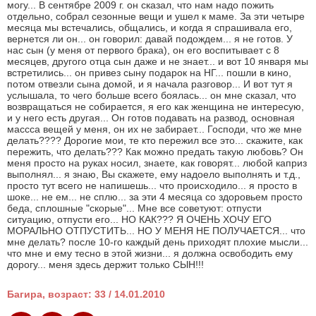
могу... В сентябре 2009 г. он сказал, что нам надо пожить
отдельно, собрал сезонные вещи и ушел к маме. За эти четыре
месяца мы встечались, общались, и когда я спрашивала его,
вернется ли он... он говорил: давай подождем... я не готов. У
нас сын (у меня от первого брака), он его воспитывает с 8
месяцев, другого отца сын даже и не знает... и вот 10 января мы
встретились... он привез сыну подарок на НГ... пошли в кино,
потом отвезли сына домой, и я начала разговор... И вот тут я
услышала, то чего больше всего боялась... он мне сказал, что
возвращаться не собирается, я его как женщина не интересую,
и у него есть другая... Он готов подавать на развод, основная
массса вещей у меня, он их не забирает... Господи, что же мне
делать???? Дорогие мои, те кто пережил все это... скажите, как
пережить, что делать??? Как можно предать такую любовь? Он
меня просто на руках носил, знаете, как говорят... любой каприз
выполнял... я знаю, Вы скажете, ему надоело выполнять и т.д.,
просто тут всего не напишешь... что происходило... я просто в
шоке... не ем... не сплю... за эти 4 месяца со здоровьем просто
беда, сплошные "скорые"... Мне все советуют: отпусти
ситуацию, отпусти его... НО КАК??? Я ОЧЕНЬ ХОЧУ ЕГО
МОРАЛЬНО ОТПУСТИТЬ... НО У МЕНЯ НЕ ПОЛУЧАЕТСЯ... что
мне делать? после 10-го каждый день приходят плохие мысли...
что мне и ему тесно в этой жизни... я должна освободить ему
дорогу... меня здесь держит только СЫН!!!
Багира, возраст: 33 / 14.01.2010