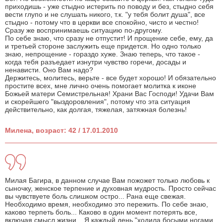
приходишь - уже стыдно истерить по поводу и без, стыдно себя
вести глупо и не слушать никого, т.к. "у тебя болит душа", все
стыдно - потому что в церкви все спокойно, чисто и честно!
Сразу же воспринимаешь ситуацию по-другому.
По себе знаю, что сразу не отпустит! И прощение себе, ему, да
и третьей стороне заслужить еще придется. Но одно только
знаю, непрощение - гораздо хуже. Знаю теперь, что такое -
когда тебя разъедает изнутри чувство горечи, досады и
ненависти. Оно Вам надо?
Держитесь, молитесь, верьте - все будет хорошо! И обязательно
простите всех, мне лично очень помогает молитка к иконе
Божьей матери Семистрельная! Храни Вас Господи! Удачи Вам
и скорейшего "выздоровления", потому что эта ситуация
действительно, как долгая, тяжелая, затяжная болезнь!
Милена, возраст: 42 / 17.01.2010
Милая Багира, в данном случае Вам пожожет только любовь к
сыночку, женское терпение и духовная мудрость. Просто сейчас
вы чувствуете боль слишком остро... Рана еще свежая.
Необходимо время, необходимо это пережить. По себе знаю,
каково терпеть боль... Каково в один момент потерять все,
включая смысл жизни... Я каждый день "ходила босыми ногами