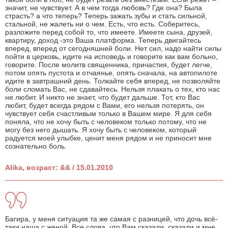
значит, не чувствует. А в чем тогда любовь? Где она? Была
страсть? а что теперь? Теперь зажать зубы и стать сильной,
стальной, не жалеть ни о чем. Есть, что есть. Соберитесь,
разложите перед собой то, что имеете. Имеете сына, друзей,
квартиру, доход -это Ваша платформа. Теперь двигайтесь
вперед, вперед от сегодняшней боли. Нет сил, надо найти силы
пойти в церковь, идите на исповедь и говорите как вам больно,
говорите. После молитв священника, причастия, будет легче,
потом опять пустота и отчаянье, опять сначала, на автопилоте
идите в завтрашний день. Толкайте себя вперед, не позволяйте
боли сломать Вас, не сдавайтесь. Нельзя плакать о тех, кто нас
не любит. И никто не знает, что будет дальше. Тот, кто Вас
любит, будет всегда рядом с Вами, его нельзя потерять, он
чувствует себя счастливым только в Вашем мире. Я для себя
поняла, что не хочу быть с человеком только потому, что не
могу без него дышать. Я хочу быть с человеком, который
радуется моей улыбке, ценит меня рядом и не приносит мне
сознательно боль.
Alika, возраст: && / 15.01.2010
Багира, у меня ситуация та же самая с разницей, что дочь всё-
таки наша с женой. Все слова, что Вам сказали, сказали и мне.