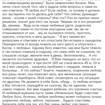
по извергающему вулкану". Было невыносимо больно. Мне
легко стало после того, как я задала себе вопросы и сама на
них ответила: "Я люблю его? Если люблю, то почему я должна
его заставлять что-то делать для себя? Что сейчас руководит
мною - эгоизм с моей стороны? Или что? Раз он принял такое
решение, значит для него так лучше. Уважаю ли я его решение?
Да, уважаю... Ведь если наши любимые (дети, родители)
совершают какие-то поступки неугодные нам, мы же не
отказываемся от них... мы их пытаемся понять, простить,
принять, отпустить и жить дальше..." И вот такими вот
вопросами и ответами я его отпустила без истерик и скандалов.
Перекрестила (я всегда ложила на него крест) и отпустила с
Богом, с любовью. Одному Богу известно, как мне было тяжело,
я так сильно плакала в подушку, что сама себя не слышала, но
слышали соседи, звонили мне в дверь, беспокоились... А что
касается состояния здоровья... Я Вам передать не могу, что со
мной происходило, я при росте 169 см стала весить 45 кг, 10 кг
за 2 мес скинула... начались проблемы с сердцем, лежала в
больнице... А что сейчас? Знаете, пережила, искренняя любовь
все раны лечит, она помогает жить, все жизненные ситуации
помогает перебороть. Мой совет: посмотрите на эту ситуацию
по-другому. Не держите в себе боль, обиду... ту любовь которая
в Вас теплется, передайте ее сыночку. Вы не одиноки, это
самое главное. Бог вам подарил ребенка, это огромное счастье.
И любимый мужчина пусть также обязательно будет счастлив.
Любую боль, болезнь, любые проблемы может побороть только
искренняя любовь, забота, терпение... Будьте счастливы.
Берегите себя для тех, кто Вас очень любит, для своего