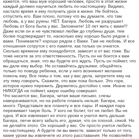
кажется, что ваш муж хороший человек, просто в этой жизни
каждый должен научиться любить по-настоящему. Видимо,
настало время и ему получить урок в жизни. Не бойтесь
отпустить его. Вам плохо, потому что вы думаете, что там
любовь, а у вас руины. НЕТ. Багира. Любовь не разрушает.
Любовь от Бога была у вас. Запомните! 10 лет жить с вами!!!
Даже если он и не чувствовал любви до глубины души, тем
более подтверждает то, насколько ему хорошо было рядом с
вами. Понимаете? хорошо рядом с Вами. Там не любовь. И все
отношения сотрутся с его памяти, как только он очнется.
Сколько времени ему понадобится, зависит и от вас тоже. Вы
тоже несете за это ответственность. Пусть он не боится к вам
обращаться, зная, что вы будете его ждать. Пусть он поймет, что
вы дали ему выбор. Не оставайтесь друзьями, общайтесь
только по поводу ребенка, если у него возникнет желание
помочь ему. Все темы о том, как у вас дела, запретите ему на
эту тему говорить. Скажите, что вам пока больно. Это горе,
которое нужно пережить. Держитесь достойно с ним. Иначе он
НИКОГДА не поймет, какую ошибку совершил.
Что касается вас, Багира, читая ваше письмо, слезы
наворачиваются, но на работе плакать нельзя. Багира, нас
много. Представьте все планету и все пары. И каждая пара
переживает такую боль. У кого не болит, тот не любит. Вы не
одна. И все извлекают из этого уроки и учатся жить дальше.
Багира, легче всего забыть его, думая, что он плохой, сякой. Но
не делайте этого. Он хороший у вас. Он просто учится любить
по-настоящему. А будете ли вы вместе, зависит только от того,
какие уроки вы извлечете из этого расставания. Не позволяйте