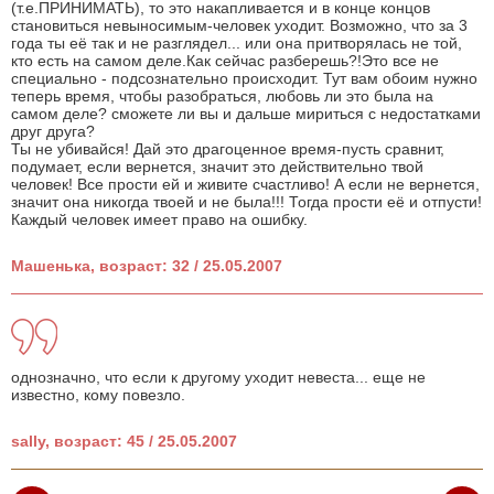
(т.е.ПРИНИМАТЬ), то это накапливается и в конце концов
становиться невыносимым-человек уходит. Возможно, что за 3
года ты её так и не разглядел... или она притворялась не той,
кто есть на самом деле.Как сейчас разберешь?!Это все не
специально - подсознательно происходит. Тут вам обоим нужно
теперь время, чтобы разобраться, любовь ли это была на
самом деле? сможете ли вы и дальше мириться с недостатками
друг друга?
Ты не убивайся! Дай это драгоценное время-пусть сравнит,
подумает, если вернется, значит это действительно твой
человек! Все прости ей и живите счастливо! А если не вернется,
значит она никогда твоей и не была!!! Тогда прости её и отпусти!
Каждый человек имеет право на ошибку.
Машенька, возраст: 32 / 25.05.2007
однозначно, что если к другому уходит невеста... еще не
известно, кому повезло.
sally, возраст: 45 / 25.05.2007