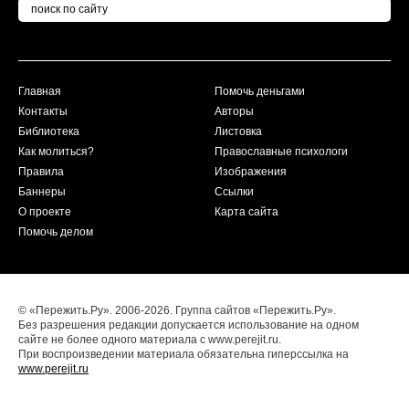
Главная
Помочь деньгами
Контакты
Авторы
Библиотека
Листовка
Как молиться?
Православные психологи
Правила
Изображения
Баннеры
Ссылки
О проекте
Карта сайта
Помочь делом
© «Пережить.Ру». 2006-2026. Группа сайтов «Пережить.Ру».
Без разрешения редакции допускается использование на одном
сайте не более одного материала с www.perejit.ru.
При воспроизведении материала обязательна гиперссылка на
www.perejit.ru