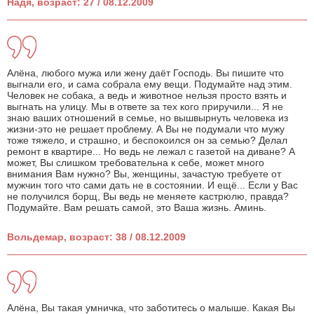
Надя, возраст: 27 / 08.12.2009
Алёна, любого мужа или жену даёт Господь. Вы пишите что
выгнали его, и сама собрала ему вещи. Подумайте над этим.
Человек не собака, а ведь и животное нельзя просто взять и
выгнать на улицу. Мы в ответе за тех кого приручили... Я не
знаю ваших отношений в семье, но вышвырнуть человека из
жизни-это не решает проблему. А Вы не подумали что мужу
тоже тяжело, и страшно, и беспокоился он за семью? Делал
ремонт в квартире... Но ведь не лежал с газетой на диване? А
может, Вы слишком требовательна к себе, может много
внимания Вам нужно? Вы, женщины, зачастую требуете от
мужчин того что сами дать не в состоянии. И ещё... Если у Вас
не получился борщ, Вы ведь не меняете кастрюлю, правда?
Подумайте. Вам решать самой, это Ваша жизнь. Аминь.
Вольдемар, возраст: 38 / 08.12.2009
Алёна, Вы такая умничка, что заботитесь о малыше. Какая Вы