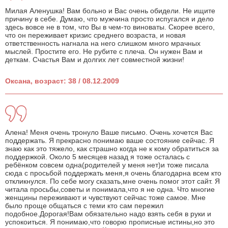
Милая Аленушка! Вам больно и Вас очень обидели. Не ищите
причину в себе. Думаю, что мужчина просто испугался и дело
здесь вовсе не в том, что Вы в чем-то виноваты. Скорее всего,
что он переживает кризис среднего возраста, и новая
ответственность нагнала на него слишком много мрачных
мыслей. Простите его. Не рубите с плеча. Он нужен Вам и
деткам. Счастья Вам и долгих лет совместной жизни!
Оксана, возраст: 38 / 08.12.2009
Алена! Меня очень тронуло Ваше письмо. Очень хочется Вас
поддержать. Я прекрасно понимаю ваше состояние сейчас. Я
знаю как это тяжело, как страшно когда не к кому обратиться за
поддержкой. Около 5 месяцев назад я тоже осталась с
ребёнком совсем одна(родителей у меня нет)и тоже писала
сюда с просьбой поддержать меня,я очень благодарна всем кто
откликнулся. По себе могу сказать,мне очень помог этот сайт. Я
читала просьбы,советы и понимала,что я не одна. Что многие
женщины переживают и чувствуют сейчас тоже самое. Мне
было проще общаться с теми кто сам пережил
подобное.Дорогая!Вам обязательно надо взять себя в руки и
успокоиться. Я понимаю,что говорю прописные истины,но это