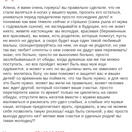
Алена, я вами очень горжусь! вы правильно сделали, что не
стали валяться в ногах у вашего мужа, просить его остаться,
унижаться перед предателем просто последнее дело! я
понимаю как вам тяжело сейчас и страшно (сама ушла от мужа
с годовалым сыном), не заглядывайте в будущее, его не знает
никто, живите настоящим. вы молодая, красивая (беременные
все красивые), вы мама, есть родители, которые помогут, пусть
не много но друзья, а скоро будет еще один такой любимый
малыш. сконцентрируйтесь на нем, он еще не родился, но уже
так вас любит! хлопоты о нем совсем не дадут вам переживать!
знаю, что больно, просто не выносимо больно, просто
захлебываешься от обиды, когда думаешь как же так можно
поступать...но все пройдет. может быть ваш муж еще
одумается, а может и нет, но вы должны жить не зависимо от
него. молитесь Богу, он вам поможет и защитит вас и ваших
детей! со временем вы поймете, что так было нужно, и для чего
это было нужно. может вы жили не правильно, может человек
вас ждет другой, который составит ваше счастье. просто
перетерпите какое то время! только не циклитесь на своих
обидах, отпустите весь негатив вместе с мужем вашим.
жаловаться и раскисать это удел слабых, а слабые это мужья
наши, которые предпочитают врать, предавать, а мы не можем
себе позволить такую роскошь! надо быть сильной, у вас просто
выхода другого нет! желаю вам счастья и удачных родов! вы
такая молодец!!!