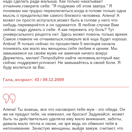
надо сделать ради малыша. Как только накатывает
отчаяние,говорите себе: "Я подумаю об этом завтра." Я
понимаю как трудно переключиться,когда в голове только одна
мысль о предательстве самого близкого человека. Алена! А
может он просто испугался,может быть в голове у него что-
нибудь перевернётся и он одумается. В любом случае Вам
сейчас надо думать о себе. А как пережить эту боль? Тут
универсального рецепта нет. Здесь может помочь только время.
Самое главное не отчаиваться,поверьте всё еще будет хорошо.
Алёна! Я только сейчас по прошествии 5 месяцев начала
понимать как мало мы женщины себя любим и ценим. Мы
замыкаемся на своём муже не замечая ничего вокруг.
Держитесь, милая! Попробуйте найти человека,который вас
сейчас поддержит,успокоит. Не замыкайтесь в своей боли. Я
буду молиться за Вас.
Гала, возраст: 43 / 09.12.2009
Алена! Ты знаешь, все что наговорил тебе муж - это обида. Он
же не предал тебя, не изменил, не бросил! Задумайся, может
быть ты действительно уделяла ему мало внимания, заботы,
давала мало тепла и ласки, не зря ведь он обвинил тебя в
непонимании. Зачастую женщины, выйдя замуж, считают, что