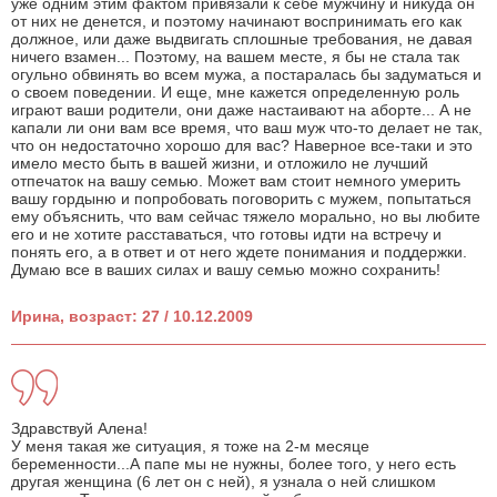
уже одним этим фактом привязали к себе мужчину и никуда он
от них не денется, и поэтому начинают воспринимать его как
должное, или даже выдвигать сплошные требования, не давая
ничего взамен... Поэтому, на вашем месте, я бы не стала так
огульно обвинять во всем мужа, а постаралась бы задуматься и
о своем поведении. И еще, мне кажется определенную роль
играют ваши родители, они даже настаивают на аборте... А не
капали ли они вам все время, что ваш муж что-то делает не так,
что он недостаточно хорошо для вас? Наверное все-таки и это
имело место быть в вашей жизни, и отложило не лучший
отпечаток на вашу семью. Может вам стоит немного умерить
вашу гордыню и попробовать поговорить с мужем, попытаться
ему объяснить, что вам сейчас тяжело морально, но вы любите
его и не хотите расставаться, что готовы идти на встречу и
понять его, а в ответ и от него ждете понимания и поддержки.
Думаю все в ваших силах и вашу семью можно сохранить!
Ирина, возраст: 27 / 10.12.2009
Здравствуй Алена!
У меня такая же ситуация, я тоже на 2-м месяце
беременности...А папе мы не нужны, более того, у него есть
другая женщина (6 лет он с ней), я узнала о ней слишком