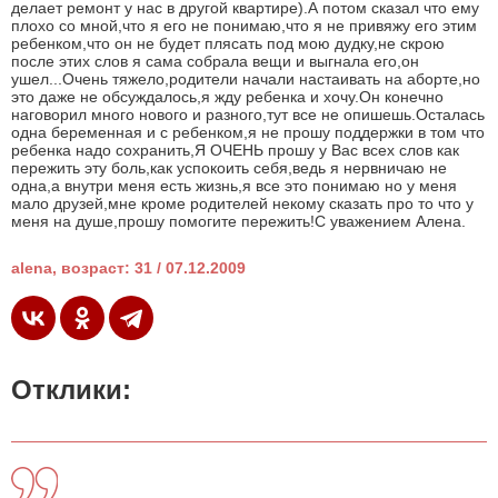
делает ремонт у нас в другой квартире).А потом сказал что ему
плохо со мной,что я его не понимаю,что я не привяжу его этим
ребенком,что он не будет плясать под мою дудку,не скрою
после этих слов я сама собрала вещи и выгнала его,он
ушел...Очень тяжело,родители начали настаивать на аборте,но
это даже не обсуждалось,я жду ребенка и хочу.Он конечно
наговорил много нового и разного,тут все не опишешь.Осталась
одна беременная и с ребенком,я не прошу поддержки в том что
ребенка надо сохранить,Я ОЧЕНЬ прошу у Вас всех слов как
пережить эту боль,как успокоить себя,ведь я нервничаю не
одна,а внутри меня есть жизнь,я все это понимаю но у меня
мало друзей,мне кроме родителей некому сказать про то что у
меня на душе,прошу помогите пережить!С уважением Алена.
alena, возраст: 31 / 07.12.2009
Отклики: