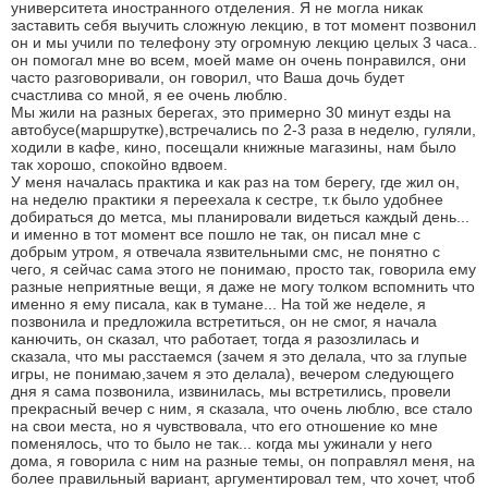
университета иностранного отделения. Я не могла никак
заставить себя выучить сложную лекцию, в тот момент позвонил
он и мы учили по телефону эту огромную лекцию целых 3 часа..
он помогал мне во всем, моей маме он очень понравился, они
часто разговоривали, он говорил, что Ваша дочь будет
счастлива со мной, я ее очень люблю.
Мы жили на разных берегах, это примерно 30 минут езды на
автобусе(маршрутке),встречались по 2-3 раза в неделю, гуляли,
ходили в кафе, кино, посещали книжные магазины, нам было
так хорошо, спокойно вдвоем.
У меня началась практика и как раз на том берегу, где жил он,
на неделю практики я переехала к сестре, т.к было удобнее
добираться до метса, мы планировали видеться каждый день...
и именно в тот момент все пошло не так, он писал мне с
добрым утром, я отвечала язвительными смс, не понятно с
чего, я сейчас сама этого не понимаю, просто так, говорила ему
разные неприятные вещи, я даже не могу толком вспомнить что
именно я ему писала, как в тумане... На той же неделе, я
позвонила и предложила встретиться, он не смог, я начала
канючить, он сказал, что работает, тогда я разозлилась и
сказала, что мы расстаемся (зачем я это делала, что за глупые
игры, не понимаю,зачем я это делала), вечером следующего
дня я сама позвонила, извинилась, мы встретились, провели
прекрасный вечер с ним, я сказала, что очень люблю, все стало
на свои места, но я чувствовала, что его отношение ко мне
поменялось, что то было не так... когда мы ужинали у него
дома, я говорила с ним на разные темы, он поправлял меня, на
более правильный вариант, аргументировал тем, что хочет, чтоб