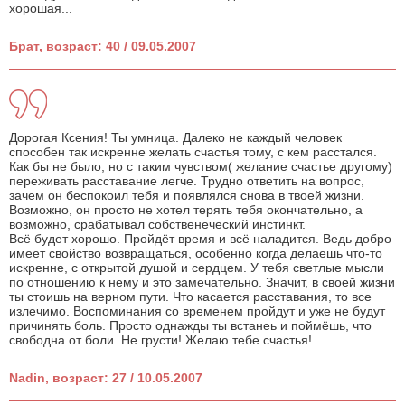
хорошая...
Брат, возраст: 40 / 09.05.2007
Дорогая Ксения! Ты умница. Далеко не каждый человек
способен так искренне желать счастья тому, с кем расстался.
Как бы не было, но с таким чувством( желание счастье другому)
переживать расставание легче. Трудно ответить на вопрос,
зачем он беспокоил тебя и появлялся снова в твоей жизни.
Возможно, он просто не хотел терять тебя окончательно, а
возможно, срабатывал собственеческий инстинкт.
Всё будет хорошо. Пройдёт время и всё наладится. Ведь добро
имеет свойство возвращаться, особенно когда делаешь что-то
искренне, с открытой душой и сердцем. У тебя светлые мысли
по отношению к нему и это замечательно. Значит, в своей жизни
ты стоишь на верном пути. Что касается расставания, то все
излечимо. Воспоминания со временем пройдут и уже не будут
причинять боль. Просто однажды ты встанеь и поймёшь, что
свободна от боли. Не грусти! Желаю тебе счастья!
Nadin, возраст: 27 / 10.05.2007