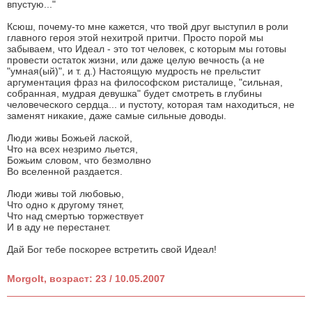
впустую..."
Ксюш, почему-то мне кажется, что твой друг выступил в роли
главного героя этой нехитрой притчи. Просто порой мы
забываем, что Идеал - это тот человек, с которым мы готовы
провести остаток жизни, или даже целую вечность (а не
"умная(ый)", и т. д.) Настоящую мудрость не прельстит
аргументация фраз на философском ристалище, "сильная,
собранная, мудрая девушка" будет смотреть в глубины
человеческого сердца... и пустоту, которая там находиться, не
заменят никакие, даже самые сильные доводы.
Люди живы Божьей лаской,
Что на всех незримо льется,
Божьим словом, что безмолвно
Во вселенной раздается.
Люди живы той любовью,
Что одно к другому тянет,
Что над смертью торжествует
И в аду не перестанет.
Дай Бог тебе поскорее встретить свой Идеал!
Morgolt, возраст: 23 / 10.05.2007