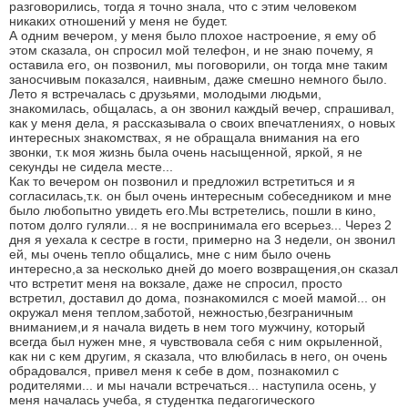
разговорились, тогда я точно знала, что с этим человеком
никаких отношений у меня не будет.
А одним вечером, у меня было плохое настроение, я ему об
этом сказала, он спросил мой телефон, и не знаю почему, я
оставила его, он позвонил, мы поговорили, он тогда мне таким
заносчивым показался, наивным, даже смешно немного было.
Лето я встречалась с друзьями, молодыми людьми,
знакомилась, общалась, а он звонил каждый вечер, спрашивал,
как у меня дела, я рассказывала о своих впечатлениях, о новых
интересных знакомствах, я не обращала внимания на его
звонки, т.к моя жизнь была очень насыщенной, яркой, я не
секунды не сидела месте...
Как то вечером он позвонил и предложил встретиться и я
согласилась,т.к. он был очень интересным собеседником и мне
было любопытно увидеть его.Мы встретелись, пошли в кино,
потом долго гуляли... я не воспринимала его всерьез... Через 2
дня я уехала к сестре в гости, примерно на 3 недели, он звонил
ей, мы очень тепло общались, мне с ним было очень
интересно,а за несколько дней до моего возвращения,он сказал
что встретит меня на вокзале, даже не спросил, просто
встретил, доставил до дома, познакомился с моей мамой... он
окружал меня теплом,заботой, нежностью,безграничным
вниманием,и я начала видеть в нем того мужчину, который
всегда был нужен мне, я чувствовала себя с ним окрыленной,
как ни с кем другим, я сказала, что влюбилась в него, он очень
обрадовался, привел меня к себе в дом, познакомил с
родителями... и мы начали встречаться... наступила осень, у
меня началась учеба, я студентка педагогического