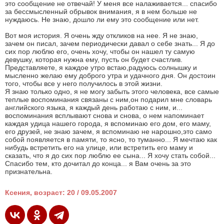
это сообщение не отвечай! У меня все налаживается... спасибо
за бессмысленный обрывок внимания, я в нем больше не
нуждаюсь. Не знаю, дошло ли ему это сообщение или нет.
Вот моя история. Я очень жду откликов на нее. Я не знаю,
зачем он писал, зачем периодически давал о себе знать... Я до
сих пор люблю его, очень хочу, чтобы он нашел ту самую
девушку, которая нужна ему, пусть он будет счастлив.
Представляете, я каждое утро встаю,радуюсь солнышку и
мысленно желаю ему доброго утра и удачного дня. Он достоин
того, чтобы все у него получилось в этой жизни.
Я знаю только одно, я не могу забыть этого человека, все самые
теплые воспоминания связаны с ним,он подарил мне словарь
английского языка, я каждый день работаю с ним, и...
воспоминания всплывают снова и снова, о нем напоминает
каждая удица нашего города, я вспоминаю его дом, его маму,
его друзей, не знаю зачем, я вспоминаю не нарошно,это само
собой появляется в памяти, то ясно, то туманно... Я мечтаю как
нибудь встретить его на улице, или встретить его маму и
сказать, что я до сих пор люблю ее сына... Я хочу стать собой...
Спасибо тем, кто дочитал до конца... я Вам очень за это
признательна.
Ксения, возраст: 20 / 09.05.2007