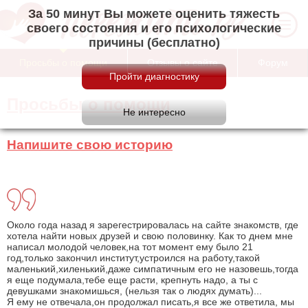
За 50 минут Вы можете оценить тяжесть
своего состояния и его психологические
причины (бесплатно)
Просьбы о помощи
Отзывы о сайте
Форум
Просьбы о помощи
Напишите свою историю
Около года назад я зарегестрировалась на сайте знакомств, где
хотела найти новых друзей и свою половинку. Как то днем мне
написал молодой человек,на тот момент ему было 21
год,только закончил институт,устроился на работу,такой
маленький,хиленький,даже симпатичным его не назовешь,тогда
я еще подумала,тебе еще расти, крепнуть надо, а ты с
девушками знакомишься, (нельзя так о людях думать)...
Я ему не отвечала,он продолжал писать,я все же ответила, мы