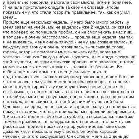
я правильно говорила, излогала свои мысли четче и понятнее.
Я начала пристально следить за своими словами, чтобы
показать ему, что стала говорить правильнее, так, как он учил
меня...
Прошло еще несколько недель.. у него было много работы, у
меня завал на учебе, мы не виделись уже 2 недели, он сказал
что приедет, но помешала пробка, он не смог уехать в час пик...
в тот день я очень расстроилась... прошла еще неделя, мы так
и не виделись, меня очень тянуло к нему, мы созванивались, к
каждому его звонку я очень готовилась, выписывала слова,
фразы, которые помогали мне выражать себя, когда мне
хотелось "ляпнуть" какую нибудь глупость, я не могда сказать ни
этой глупости, не грамматически правильного варианта, в такие
моменты мне хотелось плакать... плакать от бессилия. Во
избежание таких моментов я еще сильнее начала
подготавливаться к нашим вечерним разговорам, и чем больше
я готовилась, тем ужаснее становились разговоры, он просил
меня аргументировать ту или иную точку зрения, если я ее
высказываю, а если я не могла сказать ничего в доказательство
он клеймил мои слова пустыми, после каждого разговора с ним
я плакала очень сильно, от необъяснимой душевной боли.
Однажды вечером, он позвонил и спросил, хочу ли я приехать к
нему, я ответила, что да, и приехала, мы провели вечер вместе,
1-й за эти 3 недели.. Это была суббота, в воскресенье такой же
тяжелый разговор... в понедельник он написал, что нам лучше
расстаться, притом никак это не аргументировав, мне стало
даже легче, я пожелала ему счастья, он очень хороший
человек, он этого заслуживает. Он оставил меня за 1 день до