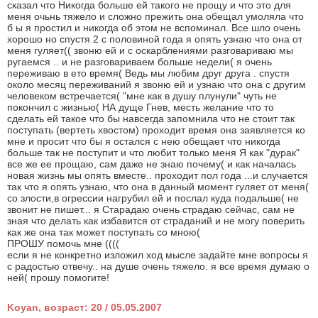
сказал что Никогда больше ей такого не прощу и что это для
меня очьнь тяжело и сложно прежить она обещал умоляла что
б ы я простил и никогда об этом не вспоминал. Все шло очень
хорошо но спустя 2 с половиной года я опять узнаю что она от
меня гуляет(( звоню ей и с оскарблениями разговариваю мы
ругаемся .. и не разговариваем больше недели( я очень
переживаю в ето время( Ведь мы любим друг друга . спустя
около месяц переживаний я звоню ей и узнаю что она с другим
человеком встречается( "мне как в душу плунули" чуть не
покончил с жизнью( НА дуще Гнев, месть желание что то
сделать ей такое что бы навсегда запомнила что не стоит так
поступать (вертеть хвостом) проходит время она заявляется ко
мне и просит что бы я остался с нею обещает что никогда
больше так не поступит и что любит только меня Я как "дурак"
все же ее прощаю, сам даже не знаю почему( и как началась
новая жизнь мы опять вместе.. проходит пол года ...и случается
так что я опять узнаю, что она в данный момент гуляет от меня(
со злости,в огрессии нагрубил ей и послал куда подальше( не
звонит не пишет... я Старадаю очень страдаю сейчас, сам не
зная что делать как избавится от страданий и не могу поверить
как же она так может поступать со мною(
ПРОШУ помочь мне ((((
если я не конкретно изложил ход мысле задайте мне вопросы я
с радостью отвечу.. на душе очень тяжело. я все время думаю о
ней( прошу помогите!
Koyan, возраст: 20 / 05.05.2007