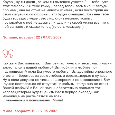
Koyan , ну ты даеш , за кем ты пытешся угнатся ?!!!! тебе нужен
этот геморой ? Я тебе кричу , перед тобой весь мир !!! забудь
про неё , она не стоит не минуты усилий , если посмотриш на
свою ситуацию со стороны , это будет очевидно.. без неё тебе
будет гораздо лучше , это лиш стоит немного усили ,
постарайся о неё не думать , и удали из своей жизни все что с
ней связано , и сказке конец (то есть кошмару..)
Noname, возраст: 22 / 07.05.2007
Как же я Вас понимаю....Вам сейчас тяжело и весь смысл жизни
заключался в вашей любимой.Вы любили и любите по-
настоящему!А если Вы умеете любить - Вы достойны огромного
счастья!!!Боритесь за свою любовь и верьте...верьте в лучшее!
Ну а если девушка не чиста в намерениях по отношению к Вам
,лучше постораться её отпустить и забыть...тогда она не стоит
Вашей любви!И в Вашей жизни обязательно появится тот
человек,который будет ценить Вас в первую очередь как
мужчину,а не распыляться на всех!
С уважением и пониманием, Мила!
Мила, возраст: 19 / 07.05.2007