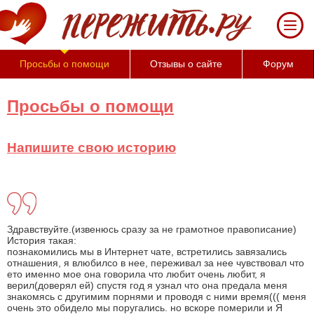
За 50
минут Вы
можете
оценить
Просьбы о помощи
Отзывы о сайте
Форум
тяжесть
своего
состояния
Просьбы о помощи
и его
психологические
причины
Напишите свою историю
(бесплатно)
Здравствуйте.(извенюсь сразу за не грамотное правописание)
История такая:
познакомились мы в Интернет чате, встретились завязались
отнашения, я влюбилсо в нее, переживал за нее чувствовал что
ето именно мое она говорила что любит очень любит, я
верил(доверял ей) спустя год я узнал что она предала меня
знакомясь с другимим порнями и проводя с ними время((( меня
очень это обидело мы поругались. но вскоре померили и Я