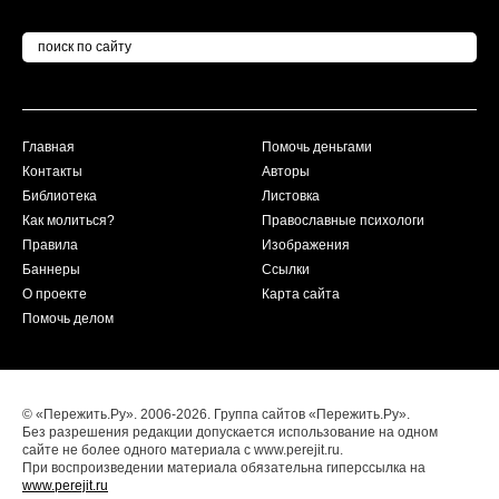
Главная
Помочь деньгами
Контакты
Авторы
Библиотека
Листовка
Как молиться?
Православные психологи
Правила
Изображения
Баннеры
Ссылки
О проекте
Карта сайта
Помочь делом
© «Пережить.Ру». 2006-2026. Группа сайтов «Пережить.Ру».
Без разрешения редакции допускается использование на одном
сайте не более одного материала с www.perejit.ru.
При воспроизведении материала обязательна гиперссылка на
www.perejit.ru