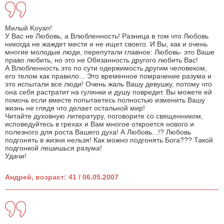
Милый Koyan!
У Вас не Любовь, а Влюбленность! Разница в том что Любовь
никогда не жаждет мести и не ищет своего. И Вы, как и очень
многие молодые люди, перепутали главное: Любовь- это Ваше
право любить, но это не Обязанность другого любить Вас!
А Влюбленность это по сути одержимость другим человеком,
его телом как правило... Это временное помрачение разума и
это испытали все люди! Очень жаль Вашу девушку, потому что
она себя растратит на гулянки и душу повредит. Вы можете ей
помочь если вместе попытаетесь полностью изменить Вашу
жизнь не глядя что делает остальной мир!
Читайте духовную литературу, поговорите со священником,
исповедуйтесь в грехах и Вам многое откроется нового и
полезного для роста Вашего духа! А Любовь...!? Любовь
подгонять в жизни нельзя! Как можно подгонять Бога??? Такой
подгонкой лешишься разума!
Удачи!
Андрей, возраст: 41 / 06.05.2007