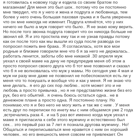
я готовилась к новому году и ездила со своим братом по
магазинам! Для меня это был шок.. потому что он постоянно
мне твердил, что я у него и жена и подруга и любовница, тем
более у него очень большая паховая грыжа и я была уверенна
что он мне никогда не изменит. Подруга клянётся, что у них
ничего не было а муж говорит что было.. Я не знаю кому верить.
Но после того звонка подруга говорит что он никогда больше не
звонил ей. Я и это простила ему так и не узнав правды потому
как он после того как мы вышли из суда после развода он
попросил пожить вне брака.. Я согласилась, хотя все мои
родные и близкие говорили мне что б я за него не держалась..
работать ленится, заботы обо мне никакой .30 апреля муж
уехал к своей маме на дачу не предупредив меня об этом а
просто попросил своего друга что б тот мне позвонил и сказал
что б я не волновалась что муж у мамы. Но сегодня уже 4 мая и
муж ни разу мне даже не позвонил не побеспокоился есть ли у
меня что то покушать и вообще что и как у меня. Я не знаю что
мне делать.. я его до сих пор люблю.. хотя может это и не
любовь а просто привычка , но я не представляю жизни без его
рук, без его обьятий.. я очень боюсь остаться одна.. не в
денежном плане а просто одна. Я постоянно плачу. Но
понимаю,что я и без него не могу жить и так же с ним . У меня
есть друг по переписки по инету мы с ним общаемся уже 2 года
,встречались раза 4.. и на 5 раз вот именно когда муж уехал к
маме я пригласила к себе этого мужчину и естественно был
сек... это первый раз за 7 лет я познала другова мужчину.. Но!
Общаться и переписываться мне нравится с ним он хороший
человек.. но его внешность меня совсем не привлекает. Он