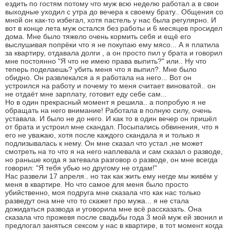
ездить по гостям потому что муж всю неделю работал а в свои
выходные уходил с утра до вечера к своему брату.. Общения со
мной он как-то избегал, хотя пастель у нас была регулярно. И
вот в конце лета муж остался без работы и 6 месяцев просидел
дома. Мне было тяжело очень кормить себя и ещё его
выслушивая попрёки что я не покупаю ему мясо... А я платила
за квартиру, отдавала долги , а он просто пил у брата и говорил
мне постоянно "Я что не имею права выпить?" или.. Ну что
теперь поделаешь? убить меня что я выпил?. Мне было
обидно. Он развлекался а я работала на него... Вот он
устроился на работу и почему то меня считает виноватой.. он
не отдаёт мне зарплату, готовит еду себе сам...
Но в один прекрасный момент я решила.. а попробую я не
обращать на него внимание! Работала в полную силу, очень
уставала. И было не до него. И как то в один вечер он пришёл
от брата и устроил мне скандал. Посыпались обвинения, что я
его не уважаю, хотя после каждого скандала я и только я
подлизывалась к нему. Он мне сказал что устал ,не может
смотреть на то что я на него наплевала и сам сказал о разводе,
но раньше когда я затевала разговор о разводе, он мне всегда
говорил: "Я тебя убью но другому не отдам!"
Нас развели 17 апреля.. но так как жить ему негде мы живём у
меня в квартире. Но что самое для меня было просто
убийственно, моя подруга мне сказала что как нас только
разведут она мне что то скажет про мужа... я не стала
дожидаться развода и уговорила мне всё рассказать. Она
сказала что прожевя после свадьбы года 3 мой муж ей звонил и
предлогал заняться сексом у нас в квартире, в тот момент когда