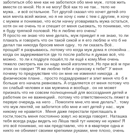
заботиться обо мне как не заботился обо мне муж.. готов жить
вмести со мной. Но я не могу! Всё как то не так... тело не
мужа... и всё остальное. Тот другой сказал что хочет детей-это
моя мечта всей жизни, но я не хочу с ним с тем с другим, я хочу
с мужем и понимаю, что если начну уговаривать мужа остаться,
хотя он не очень то и спешит от меня сьезжать, то понимаю, что
я буду тряпкой половой. Но я люблю его очень!
Я просто не знаю что мне делать, муж приедит я не знаю, то ли
плакать и говорить что он такой сикой и я его люблю и что б не
делал так никогда бросив меня одну.. то ли сказать Всё..
прощай! я разрываюсь..потому что когда муж дома я спокойна ..
когда он задерживается где то после работы я думаю всё, что
можно.. то ли к подруге пошёл,то ли ещё к кому.Мне очень
тяжело смотреть как он надо мной изголяется..Но при всё м при
этом он говорит "Я же люблю тебя и прихожу к тебе!" У меня
почему то предчувствие что он мне не изменял никогда ..в
физическом плане... просто подзадоривает и злит меня что б я
больше его начала ревновать. А отдаляется от меня потому что
он слабый человек и как мужчина и вообще.. он не может
признать что не совсем полноценный для воссоздания детей и
работник он не важнецкий.. потому что ответственность ляжет в
первую очередь на него .. Помогите мне,что мне делать?.. тому
что муж лентяй, не заботится обо мне и нет детей у нас.. муж
никому не нравится . Меня даже перестали приглашать в
гости,тоесть меня постоянно зовут..но всегда говорят.. Наташка
тебя всегда рады видеть но Лёша твой тут никому не нужен! Я
это всё понимаю, но как представлю, что я в квартире одна и
никто не обнимет своими крепкими руками, мне плохо, очень