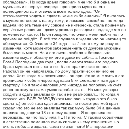
обследовали. Но когда врачи говорили мне что б я одна не
мучалась и в первую очередь проверила мужа на его
полноценность.. я отвечала всем только одно.. "Он
отказывается ходить и сдавать какие либо анализы" Я пыталась
с мужем поговорить на эту тему; и ласково, спокойно.. но когда
видела что эта тема ему совсем не интересна, стала принемать
серьёзные решения.. даже угрожала разводом в надежде что он
поменяется как то. Но он говорил, что очень меня любит но по
врачам не пойдёт.. Я всё это слушала и ждала что он наконец то
образумится. Сейчас мне 34 года .. за 7 лет я ему ни разу не
изменила, хотя моментов забеременнить от другова мужчины
было очень много. Но я его очень любила и боялась что
изменив ему.. я обману ни его и даже не себя... а Господа
Бога-! Последние два года , после смерти жены его родного
брата муж стал пить, хотя все 5 лет практически не пил...
Работал он не напрягаясь, по дому практически ничего не
делал. Хотя когда мы поженились .он пришёл ко мне жить я его
прописала к себе и через год наши 5 ки сломали и нам дали
квартиру. Но я такой человек ,что никогда не поприкну на счёт
денег потому как сама умею зарабатывать.. На мои уговоры
сходить и сдать анализы он так и не реагировал... Но когда я
сказала что .ВСЁ! РАЗВОД!(хотя мне очень трудно это было
сделать,) он всё таки сдвл анализы.. но посмотрев мой врач
сказал что это не его анализы так как мужу было 34 а данные
анализа подходили 18 летнему парню... Я попросила его
перездать.. на что получила НЕТ! и точка. С такими событиями
я естественно поменяла очень сильно к нему отношение..но
очень любила и ждала.. сама не зная чего! Мы перестали