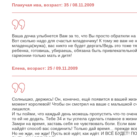
Плакучая ива, возраст: 35 / 08.11.2009
Ваша дочка улыбнется Вам за то, что Вы просто обратили на 
Вот сколько надо для счастья младенчику! К тому же вам не 
младенца(мужа), вас никто не будет дергать!Ведь это тоже т
ребенка, готовишь, убираешь, обязана быть привлекательной.
гармонии-только мать и дитя!
Елена, возраст: 25 / 09.11.2009
Солнышко, держись! Он, конечно, ещё появится в вашей жизн
момент королевой! Чтобы он смотрел на ваше с малышкой сча
лишился.
И ты пойми, что каждый день можешь пропустить что-то очень
то ей не додать. Тебе 34 и ты успела сделать главное в жизни
Замри на время, заставь себя не чувствовать боли. Если вам
найдёт способ вас соединить! Только дай время... прежде все
Но не жди, не жди! Пусть всё идёт, как идёт. И ВСЁ БУДЕ