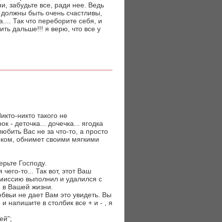
ни, забудьте все, ради нее. Ведь
ы должны быть очень счастливы,
а.... Так что переборите себя, и
ть дальше!!! я верю, что все у
икто-никто такого не
к - деточка... дочечка... ягодка
юбить Вас не за что-то, а просто
иком, обнимет своими мягкими
ерьте Господу.
чего-то... Так вот, этот Ваш
 миссию выполнил и удалился с
) в Вашей жизни.
бвьи не дает Вам это увидеть. Вы
и напишите в столбик все + и - , я
ей";