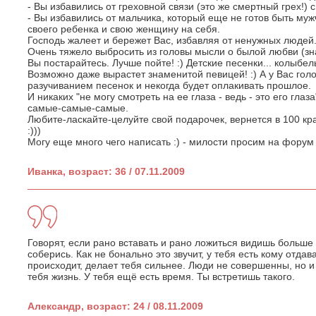
- Вы избавились от греховной связи (это же смертный грех!)
- Вы избавились от мальчика, который еще не готов быть муж
своего ребенка и свою женщину на себя.
Господь жалеет и бережет Вас, избавляя от ненужных людей
Очень тяжело выбросить из головы мысли о былой любви (зн
Вы постарайтесь. Лучше пойте! :) Детские песенки... колыбель
Возможно даже вырастет знаменитой певицей! :) А у Вас гол
разучиванием песенок и некогда будет оплакивать прошлое.
И никаких "не могу смотреть на ее глаза - ведь - это его глаза"
самые-самые-самые.
Любите-ласкайте-целуйте свой подарочек, вернется в 100 кр
:)))
Могу еще много чего написать :) - милости просим на форум в
Иванка, возраст: 36 / 07.11.2009
Говорят, если рано вставать и рано ложиться видишь больше
соберись. Как не бонально это звучит, у тебя есть кому отдава
происходит, делает тебя сильнее. Люди не совершенны, но и с
тебя жизнь. У тебя ещё есть время. Ты встретишь такого.
Александр, возраст: 24 / 08.11.2009