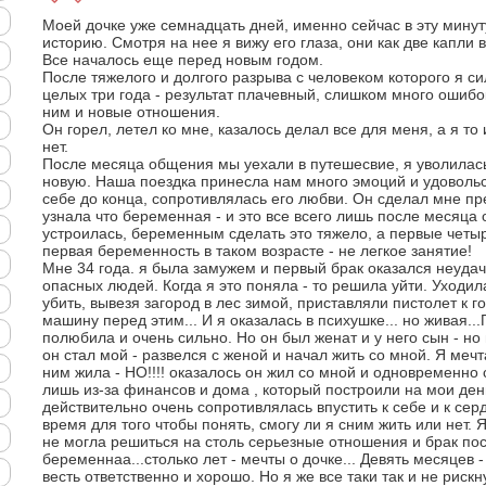
Моей дочке уже семнадцать дней, именно сейчас в эту минут
историю. Смотря на нее я вижу его глаза, они как две капли 
Все началось еще перед новым годом.
После тяжелого и долгого разрыва с человеком которого я си
целых три года - результат плачевный, слишком много ошибок
ним и новые отношения.
Он горел, летел ко мне, казалось делал все для меня, а я то
нет.
После месяца общения мы уехали в путешесвие, я уволилась
новую. Наша поездка принесла нам много эмоций и удовольст
себе до конца, сопротивлялась его любви. Он сделал мне пр
узнала что беременная - и это все всего лишь после месяца 
устроилась, беременным сделать это тяжело, а первые четы
первая беременность в таком возрасте - не легкое занятие!
Мне 34 года. я была замужем и первый брак оказался неудач
опасных людей. Когда я это поняла - то решила уйти. Уходил
убить, вывезя загород в лес зимой, приставляли пистолет к г
машину перед этим... И я оказалась в психушке... но живая...
полюбила и очень сильно. Но он был женат и у него сын - но
он стал мой - развелся с женой и начал жить со мной. Я мечт
ним жила - НО!!!! оказалось он жил со мной и одновременно 
лишь из-за финансов и дома , который построили на мои деньг
действительно очень сопротивлялась впустить к себе и к серд
время для того чтобы понять, смогу ли я сним жить или нет
не могла решиться на столь серьезные отношения и брак пос
беременнаа...столько лет - мечты о дочке... Девять месяцев 
весть ответственно и хорошо. Но я же все таки так и не риск