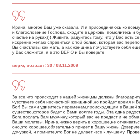
Ирина, многое Вам уже сказали. И я присоединяюсь ко всему
и благословение Господа, сходите в церковь, помолитесь и б
счастье на руках))) Живите, радуйтесь тому, что у Вас есть се
искренне желаю справиться с той болью, которая вас переп
Вы счастливы как мать, а как женщина почувствуете себя ещ
у Вас сложится, я в это ВЕРЮ и Вы поверьте!
верю, возраст: 30 / 08.11.2009
За все,что происходит в нашей жизни,мы должны благодарит
чувствуете себя несчастной женщиной,но пройдет время и В
Бог! Вы сами удивитесь переменам,происходящим в Вашей 
существо,которое будет с Вами долгие годы. Эта одна радост
Бога послать Вам мужчину,который ваc не предаст и не обман
Ваши молитвы. Ирина,нужно верить в хорошее,не отчаиватьс
оно,это хорошее,обязательно придет в Вашу жизнь. Доверьте
дочуркой, и помните,что Бог не делает -все к лучшему. Пров