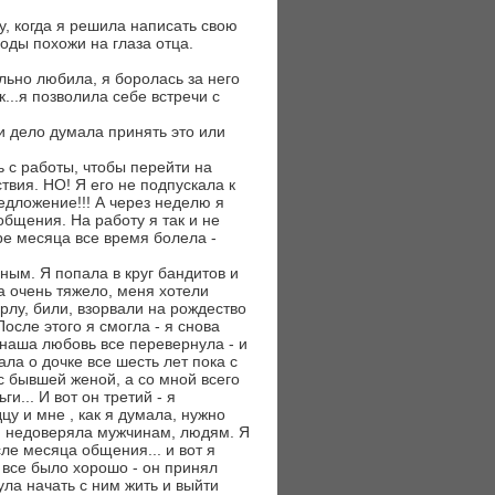
у, когда я решила написать свою
воды похожи на глаза отца.
льно любила, я боролась за него
...я позволила себе встречи с
 и дело думала принять это или
 с работы, чтобы перейти на
вия. НО! Я его не подпускала к
едложение!!! А через неделю я
общения. На работу я так и не
ре месяца все время болела -
ным. Я попала в круг бандитов и
а очень тяжело, меня хотели
орлу, били, взорвали на рождество
После этого я смогла - я снова
 наша любовь все перевернула - и
ала о дочке все шесть лет пока с
с бывшей женой, а со мной всего
и... И вот он третий - я
цу и мне , как я думала, нужно
. Я недоверяла мужчинам, людям. Я
ле месяца общения... и вот я
- все было хорошо - он принял
нула начать с ним жить и выйти