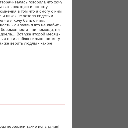
отворачивалась говорила что хочу
ызвать реакцию и остроту
омнения в том что я смогу с ним
 и никак не хотела видеть и
е - и я хочу быть с ним.
сти - он заявил что не любит -
и беременности - ни помощи, ни
адоела... Вот уже второй месяц -
ь я ее и люблю сильно, не могу
Как же верить людям - как же
 раз пережили такие испытания!