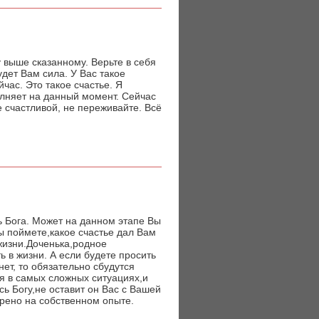
 выше сказанному. Верьте в себя
удет Вам сила. У Вас такое
йчас. Это такое счастье. Я
олняет на данный момент. Сейчас
е счастливой, не переживайте. Всё
ь Бога. Может на данном этапе Вы
ы поймете,какое счастье дал Вам
жизни.Доченька,родное
ь в жизни. А если будете просить
ет, то обязательно сбудутся
я в самых сложных ситуациях,и
сь Богу,не оставит он Вас с Вашей
ерено на собственном опыте.