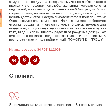
замуж - я же все думала, говорила ему что не люблю, часто 
прекратить отношения, как любая женщина , которая хочет в
ощущений, а на самом деле хотелось чтоб был рядом. Мои с
создать семью, он моложе меня на 8 лет, я видела недостатки
ценить достоинства. Наступил момент когда я поняла - это мо
Оказалось уже слишком поздно. На девятом месяце беременно
чувства прошли - и ничего он не хочет...В самые тяжелые дн
поддержки, холод - лед - одни слова - не люблю - не хочу - н
каждый день слезы, никакой радости от рождения дочери, хот
смотреть на ее глаза - ведь - это его глаза!!! И опять слезы. 
вернуться к жизни - где найти силы!!! ПОМОГИТЕ!!! ПРОШУ!!!
Ирина, возраст: 34 / 07.11.2009
Отклики:
Я прочитала вашу историю, и заплакала.. Вы очень сильная,