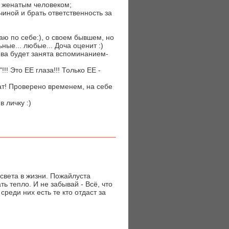
 с женатым человеком;
чиной и брать ответственность за
.
аю по себе:), о своем бывшем, но
ные... любые... Доча оценит :)
ова будет занята вспоминанием-
!!! Это ЕЕ глаза!!! Только ЕЕ -
ат! Проверено временем, на себе
 личку :)
 света в жизни. Пожайлуста
ть тепло. И не забывай - Всё, что
реди них есть те кто отдаст за