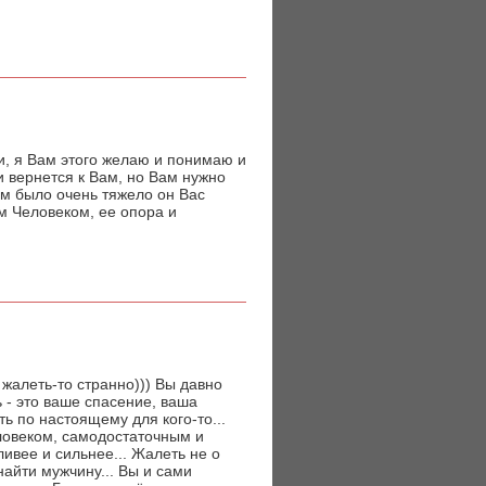
и, я Вам этого желаю и понимаю и
 вернется к Вам, но Вам нужно
ам было очень тяжело он Вас
м Человеком, ее опора и
и жалеть-то странно))) Вы давно
ь - это ваше спасение, ваша
ь по настоящему для кого-то...
еловеком, самодостаточным и
ливее и сильнее... Жалеть не о
найти мужчину... Вы и сами