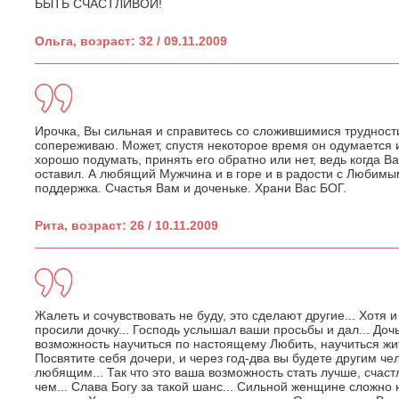
БЫТЬ СЧАСТЛИВОЙ!
Ольга, возраст: 32 / 09.11.2009
Ирочка, Вы сильная и справитесь со сложившимися трудност
сопереживаю. Может, спустя некоторое время он одумается и
хорошо подумать, принять его обратно или нет, ведь когда В
оставил. А любящий Мужчина и в горе и в радости с Любимы
поддержка. Счастья Вам и доченьке. Храни Вас БОГ.
Рита, возраст: 26 / 10.11.2009
Жалеть и сочувствовать не буду, это сделают другие... Хотя 
просили дочку... Господь услышал ваши просьбы и дал... Доч
возможность научиться по настоящему Любить, научиться жит
Посвятите себя дочери, и через год-два вы будете другим ч
любящим... Так что это ваша возможность стать лучше, счаст
чем... Слава Богу за такой шанс... Сильной женщине сложно 