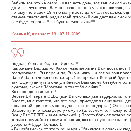
Забыть все это не легко... у вас есть дочь, вот ваш смысл жиз
дети все чувствуют. Вам повезло, что она у вас появилась, в
потому что в свои 19 я не могу иметь детей.... я осталась одн
станьте счастливой ради своей дочурки!! она даст вам силы жи
вас будет хорошо!!! вы будете счастливы!!!!!
Ксения К, возраст: 19 / 07.11.2009
Бедная, бедная, бедная, Ирочка!!!
Как же мне Вас жалко! Какая тяжелая жизнь Вам досталась. Н
заслуживает... Вы пережили, Вы умничка... и вот он ваш подаро
Ваша! Вот он человечек, который не предаст. Который будет л
так. Еще чуть-чуть и она улыбнется Вам своим беззубым рот
ручками, скажет "Мамочка, я так тебя люблю!"
Вот оно где счастье-то!
Верьте ЕЙ, верьте СЕБЕ (вон Вы сколько уже выдержали...), в
Знаете, мне кажется, что все люди приходят в нашу жизнь для 
последний пришел именно для вот этого подарка :) Он свою
Вашего пути, открыв дорогу чему-то (а, возможно, и кому-то :
Все у Вас ТЕПЕРЬ замечательно! :) Просто боль от потери лю
только подумайте (возьмите листик, как советуют психологи :) 
уверена + будет больше!):
- Вы избавились от этого кошмара - "бандитов и опасных люд