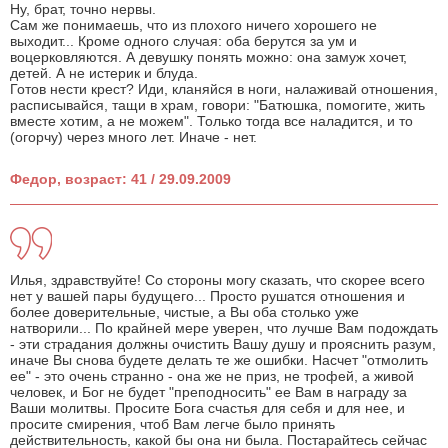
Ну, брат, точно нервы.
Сам же понимаешь, что из плохого ничего хорошего не
выходит... Кроме одного случая: оба берутся за ум и
воцерковляются. А девушку понять можно: она замуж хочет,
детей. А не истерик и блуда.
Готов нести крест? Иди, кланяйся в ноги, налаживай отношения,
расписывайся, тащи в храм, говори: "Батюшка, помогите, жить
вместе хотим, а не можем". Только тогда все наладится, и то
(огорчу) через много лет. Иначе - нет.
Федор, возраст: 41 / 29.09.2009
Илья, здравствуйте! Со стороны могу сказать, что скорее всего
нет у вашей пары будущего... Просто рушатся отношения и
более доверительные, чистые, а Вы оба столько уже
натворили... По крайней мере уверен, что лучше Вам подождать
- эти страдания должны очистить Вашу душу и прояснить разум,
иначе Вы снова будете делать те же ошибки. Насчет "отмолить
ее" - это очень странно - она же не приз, не трофей, а живой
человек, и Бог не будет "преподносить" ее Вам в награду за
Ваши молитвы. Просите Бога счастья для себя и для нее, и
просите смирения, чтоб Вам легче было принять
действительность, какой бы она ни была. Постарайтесь сейчас