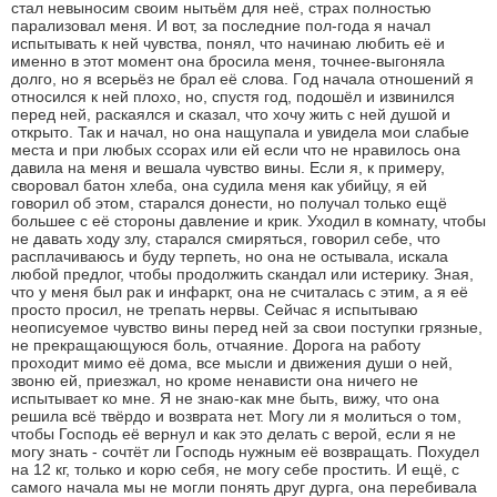
стал невыносим своим нытьём для неё, страх полностью
парализовал меня. И вот, за последние пол-года я начал
испытывать к ней чувства, понял, что начинаю любить её и
именно в этот момент она бросила меня, точнее-выгоняла
долго, но я всерьёз не брал её слова. Год начала отношений я
относился к ней плохо, но, спустя год, подошёл и извинился
перед ней, раскаялся и сказал, что хочу жить с ней душой и
открыто. Так и начал, но она нащупала и увидела мои слабые
места и при любых ссорах или ей если что не нравилось она
давила на меня и вешала чувство вины. Если я, к примеру,
своровал батон хлеба, она судила меня как убийцу, я ей
говорил об этом, старался донести, но получал только ещё
большее с её стороны давление и крик. Уходил в комнату, чтобы
не давать ходу злу, старался смиряться, говорил себе, что
расплачиваюсь и буду терпеть, но она не остывала, искала
любой предлог, чтобы продолжить скандал или истерику. Зная,
что у меня был рак и инфаркт, она не считалась с этим, а я её
просто просил, не трепать нервы. Сейчас я испытываю
неописуемое чувство вины перед ней за свои поступки грязные,
не прекращающуюся боль, отчаяние. Дорога на работу
проходит мимо её дома, все мысли и движения души о ней,
звоню ей, приезжал, но кроме ненависти она ничего не
испытывает ко мне. Я не знаю-как мне быть, вижу, что она
решила всё твёрдо и возврата нет. Могу ли я молиться о том,
чтобы Господь её вернул и как это делать с верой, если я не
могу знать - сочтёт ли Господь нужным её возвращать. Похудел
на 12 кг, только и корю себя, не могу себе простить. И ещё, с
самого начала мы не могли понять друг дурга, она перебивала