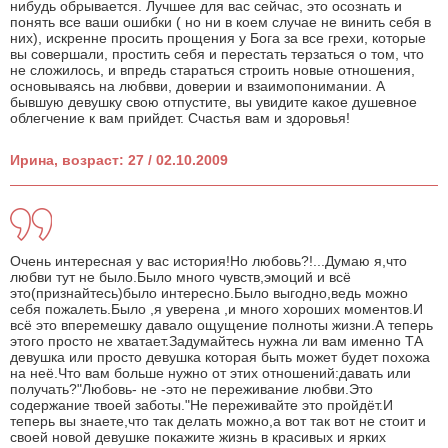
нибудь обрывается. Лучшее для вас сейчас, это осознать и
понять все ваши ошибки ( но ни в коем случае не винить себя в
них), искренне просить прощения у Бога за все грехи, которые
вы совершали, простить себя и перестать терзаться о том, что
не сложилось, и впредь стараться строить новые отношения,
основываясь на любвви, доверии и взаимопонимании. А
бывшую девушку свою отпустите, вы увидите какое душевное
облегчение к вам прийдет. Счастья вам и здоровья!
Ирина, возраст: 27 / 02.10.2009
Очень интересная у вас история!Но любовь?!...Думаю я,что
любви тут не было.Было много чувств,эмоций и всё
это(признайтесь)было интересно.Было выгодно,ведь можно
себя пожалеть.Было ,я уверена ,и много хороших моментов.И
всё это вперемешку давало ощущение полноты жизни.А теперь
этого просто не хватает.Задумайтесь нужна ли вам именно ТА
девушка или просто девушка которая быть может будет похожа
на неё.Что вам больше нужно от этих отношений:давать или
получать?"Любовь- не -это не переживание любви.Это
содержание твоей заботы."Не переживайте это пройдёт.И
теперь вы знаете,что так делать можно,а вот так вот не стоит и
своей новой девушке покажите жизнь в красивых и ярких