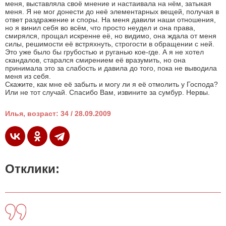
меня, выставляла своё мнение и настаивала на нём, затыкая
меня. Я не мог донести до неё элементарных вещей, получая в
ответ раздражение и споры. На меня давили наши отношения,
но я винил себя во всём, что просто неудел и она права,
смирялся, прощал искренне её, но видимо, она ждала от меня
силы, решимости её встряхнуть, строгости в обращении с ней.
Это уже было бы грубостью и руганью кое-где. А я не хотел
скандалов, старался смирением её вразумить, но она
принимала это за слабость и давила до того, пока не выводила
меня из себя.
Скажите, как мне её забыть и могу ли я её отмолить у Господа?
Или не тот случай. Спасибо Вам, извините за сумбур. Нервы.
Илья, возраст: 34 / 28.09.2009
Отклики: