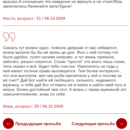
красках.А отношения эти наверное не вернуть и не стоит.Игра
закончилась.Начинайте жить!Удачи!
Настя, возраст: 21 / 06.10.2009
Сказать тут можно одно- повезло девушке от вас избавится,
иначе выпили бы бы её жизнь до дна. Жил с ней потому что
было удобно, гулял налево направо- а тут жизнь прижала,
заболел, решил покаятся. Слово "прости" это всего лишь слово,
типа сказал и всё, будет тебе счастье. Накопилось за годы у
неё-имеет полное право выговорится. Тем более интересно ,
что она выгоняла- жил как рыба-прилипала у неё и похоже за
её счет? Дай Бог найти ей любящего, сильного, надежного
мужчину, а тебе дай Бог оставить её в покое и найти свой путь в
жизни, более достойный чем этот. А жизнь с таким мужчиной это
самоуничтожение, знаю по себе.
Инна, возраст: 29 / 06.10.2009
Предыдущая просьба
Следующая просьба