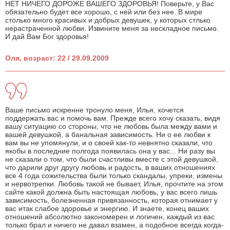
НЕТ НИЧЕГО ДОРОЖЕ ВАШЕГО ЗДОРОВЬЯ! Поверьте, у Вас
обязательно будет все хорошо, с ней или без нее. В мире
столько много красивых и добрых девушек, у которых стлько
нерастраченной любви. Извините меня за нескладное письмо.
И дай Вам Бог здоровья!
Оля, возраст: 22 / 29.09.2009
Ваше письмо искренне тронуло меня, Илья, хочется
поддержать вас и помочь вам. Прежде всего хочу сказать, видя
вашу ситуацию со стороны, что не любовь была между вами и
вашей девушкой, а банальная зависимость. Ни о ее любви к
вам вы не упомянули, и о своей как-то невнятно сказали, что
якобы в последние полгода появилась она у вас... Ни разу вы
не сказали о том, что были счастливы вместе с этой девушкой,
что дарили друг другу любовь и радость, в ваших отношениях
все 4 года сожительства были только скандалы, упреки, измены
и нервотрепки. Любовь такой не бывает, Илья, прочтите на этом
сайте какой должна быть настоящая любовь, у вас всего лишь
зависимость, болезненная привязанность, которая отнимает у
вас итак слабое здоровье и энергию. И знаете, конец ваших
отношений абсолютно закономерен и логичен, каждый из вас
только брал и ничего не давал взамен, а подобное всегда когда-