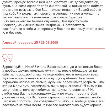
думать прежде всего о ней и ее чувствах - не досаждайте ей,
пусть она сама сделает себя счастливой, и только если поймет,
что это не возможно без Вас - только тогда, при Вашей работе
над собой и реальных перемен в отношении нее и женщин в
целом, возможно совместное счастливое будущее.
В жизни ничего не бывает случайно, Вам просто была
необходима именно такая "встряска". Постарайтесь
разобраться в себе и наверняка у Вас еще все получится, с ней
или без нее.
Алексей, возраст: 25 / 29.09.2009
Здравствуйте, Илья! Читала Ваше письмо, да и не только Ваше,
а вообще других молодых мужчин, которые обращаются на
сайт за помощью.Только не подумайте, что я ненавижу всех
мужчин и приравниваю всех под одну гребенку.Но я была
поражена насколько сильно мужчины переживают разрывы. Или
это на моем пути встречались лишь одни эгоисты? Я сижу и не
могу понять, почему любимые женщины не ценят это? Не
любит она Вас по настоящему.Если не может простить Вам
даже не знаю, что Вы такого страшного и совершили-то, чтобы
Вас и не простить. Все совершают ошибки. А вообще время все
расставит на свои места. У Вас все обязательно будет хорошо.