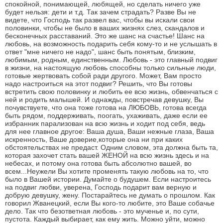
спокойной, понимающей, любящей, но сделать ничего уже
будет нельзя: дети и т.д. Так зачем страдать? Разве Вы не
видете, что Господь так развел вас, чтобы вы искали свои
половинки, чтобы не было в ваших жизнях слез, скандалов и
бесконечных расставаний. Это же шанс на счастье! Шанс на
любовь, на возможность подарить себя кому-то и не услышать в
ответ "мне ничего не надо", шанс быть понятым, близким,
любимым, родным, единственным. Любовь - это главный подвиг
в жизни, на настоящую любовь способны только сильные люди,
готовые жертвовать собой ради другого. Может, Вам просто
надо настроиться на этот подвиг? Решить, что Вы готовы
встретить свою половинку и любить ее всю жизнь, обвенчаться с
ней и родить малышей. И однажды, повстречав девушку, Вы
почувствуете, что она тоже готова на ЛЮБОВЬ, готова всегда
быть рядом, поддерживать, поогать, ухаживать, даже если ее
избранник парализован на всю жизнь и ходит под себя, ведь
для нее главное другое: Ваша душа, Ваши нежные глаза, Ваша
искренность, Ваше доверие,которые она ни при каких
обстоятельствах не предаст. Одним словом, эта должна быть та,
которая захочет стать вашей ЖЕНОЙ на всю жизнь здесь и на
небесах, и потому она готова быть абсолютно вашей, во
всем...Неужели Вы хотите променять такую любовь на то, что
было в Вашей истории. Думайте о будушем. Если настроитесь
на подвиг любви, уверена, Господь подарит вам верную и
добрую девушку, жену. Постарайтесь не думать о прошлом. Как
говорил Жванецкий, если Вы кого-то любите, это Ваше собачье
дело. Так что безответная любовь - это мученье и, по сути,
пустота. Каждый выбирает, как ему жить. Можно уйти, можно