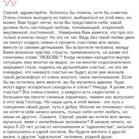
Сергей, здравствуйте. Хотелось бы помочь, хотя бы советом.
Очень сложно выходить из такого, выбираться из этой ямы, но,
может, Вам будет легче, если Вы представите себе, какой
должна быть настоящая любовь: понимающей, искренней,
жертвенной, постоянной... Наверняка Вам кажется, что про это
только в книгах пишут. Но это не так. Ведь без такой любви двое
не смогут создать семью и прожить счастливо всю жизнь,
вместе со своими детишками. Вы встретили человека, между
Вами возникли чувства, страсть, привязанность, но разве это
синонимы слова "ЛЮБОВЬ"? Когда человек находится внутри
ситуации, ему многое не видно, он на многое подсознательно
закрывает глаза, надеясь на дальнейшее счастье...но это же
очевидно, что никакого счастья не будет, если уже вначале
такой дискомфорт от очень многого, такое непонимание. Если
бы вы остались жить вместе, вы бы мучались вдвоем. Куда
могут вдруг испариться скандалы и слезы? Никуда. А разве это
счастье? Все очень сложно, у каждого есть недостатки, у
большинства просто сложные характеры, такими нас выпускает
в этот мир Господь. Но наша цель в этой жизни - это путь к
очищению своей души, путь к добру. Многие не понимают этого,
не хотят в себе ничего менять, только себя хотят любить, но
никак не другого. Скажите, Сергей, разве вы хотите всю жизнь
мучаться, живя с нелюбимым человеком? В начале ничего, но
через 5-10 лет, устав от непонимания и "одиночества", засыпая
и просыпаясь в одной постели, Вы будете мечтать о другой
жизни, о другом "идеальном" человеке, родной душе,