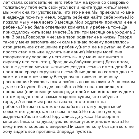
лет стала советовать:не чего тебе там на кухне со свекровью
толкаться-у тебя есть свой угол вот и идите туда жить.У меня
мы жили она то чувствовала, что это не ее.Мы приехали ко мне
в надежде пожить у меня, родить ребенка,найти себе жилье.Но
пожили мы у меня всего 3 месяца.Мои родители приняли и ее и
ребенка.У нас была отдельная комната и у ребенка тоже.Да
приходилось жить всем вместе.За эти три месяца она уходила 2
или 3 раза.Говорила мне: мне твои родители не нужны.Говоря
такое у меня автоматически сам не знаю почему появлялось
отрицательное отношение к ребенку(нет я ее не ругал,не бил-а
просто стал меньше уделять внимания).Матери моей она
говорила:ему хорошо у него есть вы а у меня нет никого я
сирота(у нее есть отец, брат, дочь,бабушка,дядя).Дело в том,
что я с детства мечтал жениться,создать семью иметь детей и
настолько сразу погрузился в семейные дела до самого дна не
заметив с кем же я живу.Всегда очень тяжело переношу
расставание.Казалось такая любовь до конца жизни.А на самом
деле я ей нужен был для хозяйства.Мне она говорила, что
поправим (при помощи моих родителей и меня)половину дома
потом продаст ее и возьмем кредит купим, что нибудь в
городе.А знакомым рассказывала, что отпишет на
ребенка.Потом я стал мало зарабатывать и у родни моей
совсем нет денег,стал во всем плохой.Не пил,не гулял,не
жадничал.Ушла к себе.Поругались до ужаса.Наговорили
многое.Тяжело на душе,чувство покинутости,никчемности.Не
вижу ничего хорошего впереди.Ни скем не хочу быть,ни кого не
хочу видеть все противно.Впереди пустота.