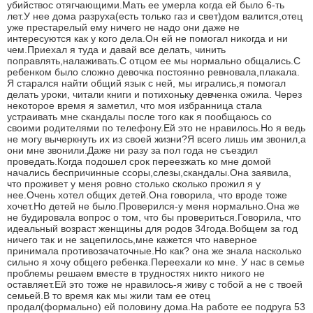
убийствос отягчающими.Мать ее умерла когда ей было 6-ть
лет.У нее дома разруха(есть только газ и свет)дом валится,отец
уже престарелый ему ничего не надо они даже не
интересуются как у кого дела.Он ей не помогал никогда и ни
чем.Приехал я туда и давай все делать, чинить
поправлять,налаживать.С отцом ее мы нормально общались.С
ребенком было сложно девочка постоянно ревновала,плакала.
Я старался найти общий язык с ней, мы игрались,я помогал
делать уроки, читали книги и потихоньку девченка ожила. Через
некоторое время я заметил, что моя избранница стала
устраивать мне скандалы после того как я пообщаюсь со
своими родителями по телефону.Ей это не нравилось.Но я ведь
не могу вычеркнуть их из своей жизни?Я всего лишь им звонил,а
они мне звонили.Даже ни разу за пол года не съездил
проведать.Когда подошел срок переезжать ко мне домой
начались беспричинные ссоры,слезы,скандалы.Она заявила,
что проживет у меня ровно столько сколько прожил я у
нее.Очень хотел общих детей.Она говорила, что вроде тоже
хочет.Но детей не было.Проверился-у меня нормально.Она же
не будировала вопрос о том, что бы провериться.Говорила, что
идеальный возраст женщины для родов 34года.Вобщем за год
ничего так и не зацепилось,мне кажется что наверное
принимала противозачаточные.Но как? она же знала насколько
сильно я хочу общего ребенка.Переехали ко мне. У нас в семье
проблемы решаем вместе в трудностях никто никого не
оставляет.Ей это тоже не нравилось-я живу с тобой а не с твоей
семьей.В то время как мы жили там ее отец
продал(формально) ей половину дома.На работе ее подруга 53