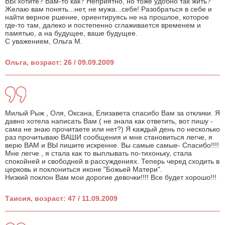
ВЫ хотите? Вам-то как? Неприятно, но тоже удобно так жить?
Желаю вам понять...нет, не мужа...себя! Разобраться в себе и
найти верное ршение, ориентируясь не на прошлое, которое
где-то там, далеко и постепенно сглаживается временем и
памятью, а на будущее, ваше будущее.
С уважением, Ольга М.
Ольга, возраст: 26 / 09.09.2009
Милый Рыж , Оля, Оксана, Елизавета спасибо Вам за отклики. Я
давно хотела написать Вам ( не знала как ответить, вот пишу -
сама не знаю прочитаете или нет?) Я каждый день по несколько
раз прочитываю ВАШИ сообщения и мне становиться легче, я
верю ВАМ и ВЫ пишите искренне. Вы самые самые- Спасибо!!!!
Мне легче , я стала как то выплывать по-тихоньку, стала
спокойней и свободней в рассуждениях. Теперь черед сходить в
церковь и поклониться иконе "Божьей Матери".
Низкий поклон Вам мои дорогие девочки!!!! Все будет хорошо!!!
Таисия, возраст: 47 / 11.09.2009