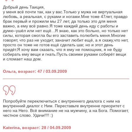
Добрый день Таиция,
у меня всё почти так, как у вас.Только у мужа не виртуальная
любовь, а реальная, с руками и ногами.Мне тоже 47лет, правдо
брак первый и прожили мы 27 лет, да только это для меня
важно, а ему всё равно.Я тоже каждий день иду с работы и
думю–ушёл или нет ещё...Я знаю, как это больно, но только нет
силы, которая смогла бы его заставить полюбить меня.Многие
говорят, что раз не уходит, заначит любит ещё, а я скажу,что нет,
просто он тоже не готов ещё сделать шаг, но и этот день
придёт.Я хочу вам сказать, что я ему не помощник, я не буду
собирать ему вещи и гнать.Пусть своими руками собирёт вещи
и сломает наш дом.
Ольга, возраст: 47 / 03.09.2009
Попробуйте переключиться с внутреннего диалога с ним на
внутренний диалог с Ним. Переставьте внутренне приоритет с
него на Него. Всё внимание не на мужчину, а на Бога. Помогает,
честное слово. Удачи!!!! :)
Katerina, возраст: 28 / 04.09.2009