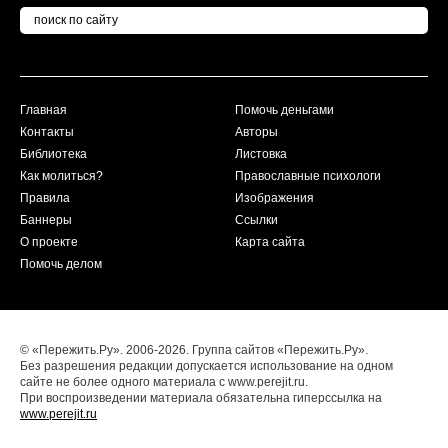
Главная
Помочь деньгами
Контакты
Авторы
Библиотека
Листовка
Как молиться?
Православные психологи
Правила
Изображения
Баннеры
Ссылки
О проекте
Карта сайта
Помочь делом
© «Пережить.Ру». 2006-2026. Группа сайтов «Пережить.Ру».
Без разрешения редакции допускается использование на одном
сайте не более одного материала с www.perejit.ru.
При воспроизведении материала обязательна гиперссылка на
www.perejit.ru