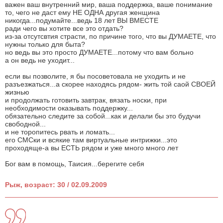
важен ваш внутренний мир, ваша поддержка, ваше понимание
то, чего не даст ему НЕ ОДНА другая женщина
никогда...подумайте...ведь 18 лет ВЫ ВМЕСТЕ
ради чего вы хотите все это отдать?
из-за отсутсвтия страсти, по причине того, что вы ДУМАЕТЕ, что
нужны только для быта?
но ведь вы это просто ДУМАЕТЕ...потому что вам больно
а он ведь не уходит...
если вы позволите, я бы посоветовала не уходить и не
разъезжаться...а скорее находясь рядом- жить той саой СВОЕЙ
жизнью
и продолжать готовить завтрак, вязать носки, при
необходимости оказывать поддержку...
обязательно следите за собой...как и делали бы это будучи
свободной...
и не торопитесь рвать и ломать...
его СМСки и всякие там виртуальные интрижки...это
проходяще-а вы ЕСТЬ рядом и уже много много лет
Бог вам в помощь, Таисия...берегите себя
Рыж, возраст: 30 / 02.09.2009