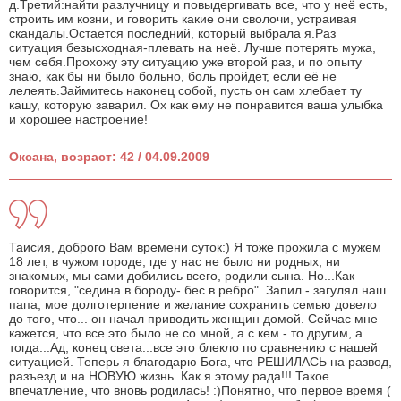
д.Третий:найти разлучницу и повыдергивать все, что у неё есть,
строить им козни, и говорить какие они сволочи, устраивая
скандалы.Остается последний, который выбрала я.Раз
ситуация безысходная-плевать на неё. Лучше потерять мужа,
чем себя.Прохожу эту ситуацию уже второй раз, и по опыту
знаю, как бы ни было больно, боль пройдет, если её не
лелеять.Займитесь наконец собой, пусть он сам хлебает ту
кашу, которую заварил. Ох как ему не понравится ваша улыбка
и хорошее настроение!
Оксана, возраст: 42 / 04.09.2009
Таисия, доброго Вам времени суток:) Я тоже прожила с мужем
18 лет, в чужом городе, где у нас не было ни родных, ни
знакомых, мы сами добились всего, родили сына. Но...Как
говорится, "седина в бороду- бес в ребро". Запил - загулял наш
папа, мое долготерпение и желание сохранить семью довело
до того, что... он начал приводить женщин домой. Сейчас мне
кажется, что все это было не со мной, а с кем - то другим, а
тогда...Ад, конец света...все это блекло по сравнению с нашей
ситуацией. Теперь я благодарю Бога, что РЕШИЛАСЬ на развод,
разъезд и на НОВУЮ жизнь. Как я этому рада!!! Такое
впечатление, что вновь родилась! :)Понятно, что первое время (