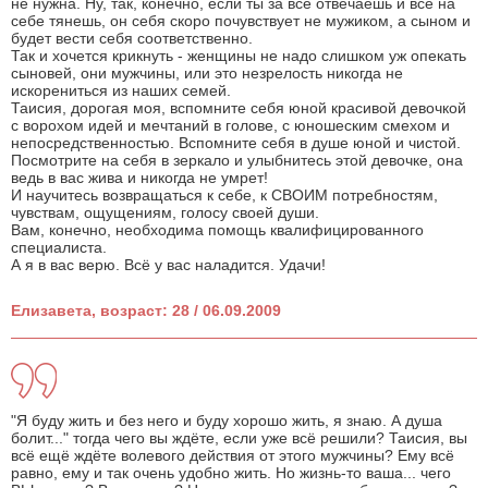
не нужна. Ну, так, конечно, если ты за всё отвечаешь и всё на
себе тянешь, он себя скоро почувствует не мужиком, а сыном и
будет вести себя соответственно.
Так и хочется крикнуть - женщины не надо слишком уж опекать
сыновей, они мужчины, или это незрелость никогда не
искорениться из наших семей.
Таисия, дорогая моя, вспомните себя юной красивой девочкой
с ворохом идей и мечтаний в голове, с юношеским смехом и
непосредственностью. Вспомните себя в душе юной и чистой.
Посмотрите на себя в зеркало и улыбнитесь этой девочке, она
ведь в вас жива и никогда не умрет!
И научитесь возвращаться к себе, к СВОИМ потребностям,
чувствам, ощущениям, голосу своей души.
Вам, конечно, необходима помощь квалифицированного
специалиста.
А я в вас верю. Всё у вас наладится. Удачи!
Елизавета, возраст: 28 / 06.09.2009
"Я буду жить и без него и буду хорошо жить, я знаю. А душа
болит..." тогда чего вы ждёте, если уже всё решили? Таисия, вы
всё ещё ждёте волевого действия от этого мужчины? Ему всё
равно, ему и так очень удобно жить. Но жизнь-то ваша... чего