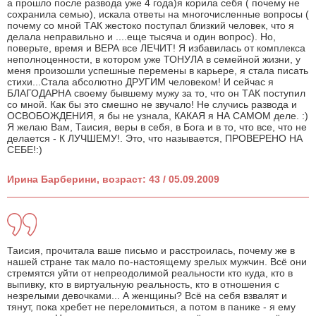
а прошло после развода уже 4 года)я корила себя ( почему не
сохранила семью), искала ответы на многочисленные вопросы (
почему со мной ТАК жестоко поступал близкий человек, что я
делала неправильно и ....еще тысяча и один вопрос). Но,
поверьте, время и ВЕРА все ЛЕЧИТ! Я избавилась от комплекса
неполноценности, в котором уже ТОНУЛА в семейной жизни, у
меня произошли успешные перемены в карьере, я стала писать
стихи...Стала абсолютно ДРУГИМ человеком! И сейчас я
БЛАГОДАРНА своему бывшему мужу за то, что он ТАК поступил
со мной. Как бы это смешно не звучало! Не случись развода и
ОСВОБОЖДЕНИЯ, я бы не узнала, КАКАЯ я НА САМОМ деле. :)
Я желаю Вам, Таисия, веры в себя, в Бога и в то, что все, что не
делается - К ЛУЧШЕМУ!. Это, что называется, ПРОВЕРЕНО НА
СЕБЕ!:)
Ирина Барберини, возраст: 43 / 05.09.2009
Таисия, прочитала ваше письмо и расстроилась, почему же в
нашей стране так мало по-настоящему зрелых мужчин. Всё они
стремятся уйти от непреодолимой реальности кто куда, кто в
выпивку, кто в виртуальную реальность, кто в отношения с
незрелыми девочками... А женщины? Всё на себя взвалят и
тянут, пока хребет не переломиться, а потом в панике - я ему