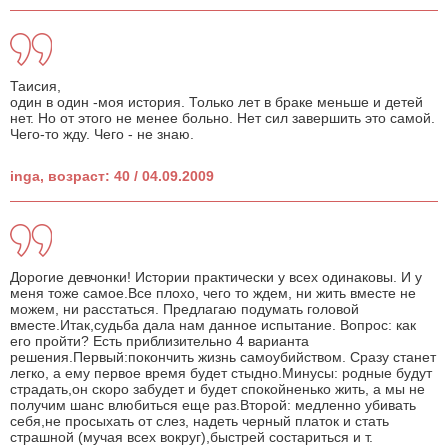
Таисия,
один в один -моя история. Только лет в браке меньше и детей
нет. Но от этого не менее больно. Нет сил завершить это самой.
Чего-то жду. Чего - не знаю.
inga, возраст: 40 / 04.09.2009
Дорогие девчонки! Истории практически у всех одинаковы. И у
меня тоже самое.Все плохо, чего то ждем, ни жить вместе не
можем, ни расстаться. Предлагаю подумать головой
вместе.Итак,судьба дала нам данное испытание. Вопрос: как
его пройти? Есть приблизительно 4 варианта
решения.Первый:покончить жизнь самоубийством. Сразу станет
легко, а ему первое время будет стыдно.Минусы: родные будут
страдать,он скоро забудет и будет спокойненько жить, а мы не
получим шанс влюбиться еще раз.Второй: медленно убивать
себя,не просыхать от слез, надеть черный платок и стать
страшной (мучая всех вокруг),быстрей состариться и т.