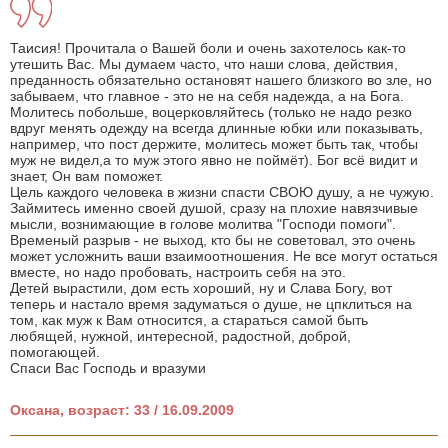
Таисия! Прочитала о Вашей боли и очень захотелось как-то
утешить Вас. Мы думаем часто, что наши слова, действия,
преданность обязательно остановят нашего близкого во зле, но
забываем, что главное - это не на себя надежда, а на Бога.
Молитесь побольше, воцерковляйтесь (только не надо резко
вдруг менять одежду на всегда длинные юбки или показывать,
например, что пост держите, молитесь может быть так, чтобы
муж не видел,а то муж этого явно не поймёт). Бог всё видит и
знает, Он вам поможет.
Цель каждого человека в жизни спасти СВОЮ душу, а не чужую.
Займитесь именно своей душой, сразу на плохие навязчивые
мысли, вознимающие в голове молитва "Господи помоги".
Временый разрыв - не выход, кто бы не советовал, это очень
может усложнить ваши взаимоотношения. Не все могут остаться
вместе, но надо пробовать, настроить себя на это.
Детей вырастили, дом есть хороший, ну и Слава Богу, вот
теперь и настало время задуматься о душе, не цпклиться на
том, как муж к Вам относится, а стараться самой быть
любящей, нужной, интересной, радостной, доброй,
помогающей.
Спаси Вас Господь и вразуми
Оксана, возраст: 33 / 16.09.2009