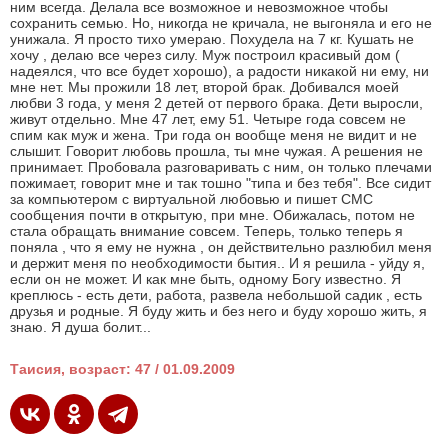
ним всегда. Делала все возможное и невозможное чтобы
сохранить семью. Но, никогда не кричала, не выгоняла и его не
унижала. Я просто тихо умераю. Похудела на 7 кг. Кушать не
хочу , делаю все через силу. Муж построил красивый дом (
надеялся, что все будет хорошо), а радости никакой ни ему, ни
мне нет. Мы прожили 18 лет, второй брак. Добивался моей
любви 3 года, у меня 2 детей от первого брака. Дети выросли,
живут отдельно. Мне 47 лет, ему 51. Четыре года совсем не
спим как муж и жена. Три года он вообще меня не видит и не
слышит. Говорит любовь прошла, ты мне чужая. А решения не
принимает. Пробовала разговаривать с ним, он только плечами
пожимает, говорит мне и так тошно "типа и без тебя". Все сидит
за компьютером с виртуальной любовью и пишет СМС
сообщения почти в открытую, при мне. Обижалась, потом не
стала обращать внимание совсем. Теперь, только теперь я
поняла , что я ему не нужна , он действительно разлюбил меня
и держит меня по необходимости бытия.. И я решила - уйду я,
если он не может. И как мне быть, одному Богу известно. Я
креплюсь - есть дети, работа, развела небольшой садик , есть
друзья и родные. Я буду жить и без него и буду хорошо жить, я
знаю. Я душа болит...
Таисия, возраст: 47 / 01.09.2009