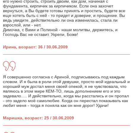
его нужно строить, строить двоим, как дом, начиная с
фундамента, кирпичик за кирпичиком. Если она захочет
вернуться, а Вы будете готовы принять и простить, будете все
еще хотеть быть с ней - то придет и доверие, и прощение. Вы
ведь увидите, действительно ли она изменилась, стала ли
взрослой, или - нет.
Димочка, с Вами и Полиной - наши молитвы, держитесь, и
Господь Вас не оставит. Укрепи, Боже!
Ирина, возраст: 36 / 30.06.2009
Я совершенно согласна с Ариной, подписываюсь под каждым
словом. И я была в роли этой девушки, просто мой идеальный и
хороший муж достал меня своей опекой, я не чувствовала, что
являюсь в этом мире КЕМ-ТО, лишь дополнением его и это
задевало..... И действительно, когда мы расстались и он пропал
- это задело моё самолюбие. Когда он перестал показывать как
любит меня - тогда я поняла как он мне дорог! Удачи!
Маришка, возраст: 25 / 30.06.2009