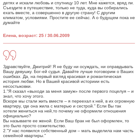
детях и искали любовь и спутницу 10 лет. Мне кажется, вряд ли.
Съездите в путешествие, только не туда, куда вы собирались
ехать вместе, а совершенно в другую страну! С другим
климатом, условиями. Простите ее сейчас. А о будущем пока не
думайте
Елена, возраст: 25 / 30.06.2009
Здравствуйте, Дмитрий! Я не буду ни осуждать, ни оправдывать
Вашу девушку. Бог-ей судья. Давайте лучше поговорим о Ваших
ошибках. Да, на первый взгляд красивая и романтическая
история любви. Но в Вашей красивой историии есть
несостыковки.
1."Я сказал «выходи за меня замуж» после первого поцелуя – и
знал, что хочу этого.
Вскоре мы стали жить вместе – я переехал к ней, в их огромную
квартиру, где она жила с матерью и сестрой." Если Вы так
хотели жениться на ней,то почему не оформили отношения
официально?
Вы называете ее женой. Если Ваш брак не был оформлен, то
это было просто сожительство.
2."У нас появился собственный дом – мать выделила нам часть
семейной квартиры."