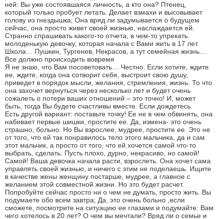
ней: Вы уже состоявшаяся личность, а кто она? Птенец,
который только пробует летать. Делает взмахи и высовывает
голову из гнездышка; Она вряд ли задумывается о будущем
сейчас, она просто живет своей жизнью, наслаждается ей.
Странно спрашивать какого-то отчета, в чем-то упрекать
молоденькую девочку, которая начала с Вами жить в 17 лет.
Школа… Пушкин, Тургенев, Некрасов, а тут семейная жизнь…
Все должно происходить вовремя
Я не знаю, что Вам посоветовать… Честно. Если хотите, ждите
ее, ждите, когда она сотворит себя, выстроит свою душу,
приведет в порядок мысли, желания, стремления, жизнь. То что
она захочет вернуться через несколько лет и будет очень
сожалеть о потери ваших отношений – это точно! И, может
быть, тогда Вы будете счастливы вместе. Если дождетесь.
Есть другой вариант: поставьте точку! Ее не в чем обвинять, она
набивает первые шишки, простите ее. Да, измена- это очень
страшно, больно. Но Вы взрослее, мудрее, простите ее. Это не
от того, что ей так понравилось тело этого мальчика, да и сам
этот мальчик, а просто от того, что ей хочется самой что-то
выбрать, сделать. Пусть плохо, дурно, некрасиво, но самой!
Самой! Ваша девочка начала расти, взрослеть. Она хочет сама
управлять своей жизнью, и ничего с этим не поделаешь. Ищите
в качестве жены женщину постарше, мудрее, а главное с
желанием этой совместной жизни. Но это будет расчет.
Попробуйте сейчас просто ни о чем не думать, просто жить. Вы
подумаете обо всем завтра; Да, это очень больно ,если
сможете, посмотрите на ситуацию ее глазами и подумайте: Вам
чего хотелось в 20 лет? О чем вы мечтали? Вряд ли о семье и