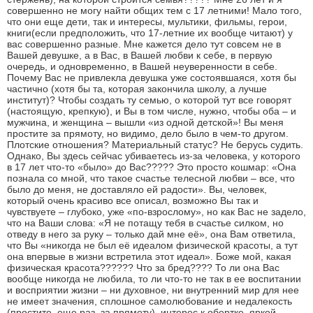
совершенно не могу найти общих тем с 17 летними! Мало того,
что они еще дети, так и интересы, мультики, фильмы, герои,
книги(если предположить, что 17-летние их вообще читают) у
вас совершенно разные. Мне кажется дело тут совсем не в
Вашей девушке, а в Вас, в Вашей любви к себе, в первую
очередь, и одновременно, в Вашей неуверенности в себе.
Почему Вас не привлекла девушка уже состоявшаяся, хотя бы
частично (хотя бы та, которая закончила школу, а лучше
институт)? Чтобы создать ту семью, о которой тут все говорят
(настоящую, крепкую), и Вы в том числе, нужно, чтобы оба – и
мужчина, и женщина – вышли «из одной детской»! Вы меня
простите за прямоту, но видимо, дело было в чем-то другом.
Плотские отношения? Материальный статус? Не берусь судить.
Однако, Вы здесь сейчас убиваетесь из-за человека, у которого
в 17 лет что-то «было» до Вас????? Это просто кошмар: «Она
познала со мной, что такое счастье телесной любви – все, что
было до меня, не доставляло ей радости». Вы, человек,
который очень красиво все описал, возможно Вы так и
чувствуете – глубоко, уже «по-взрослому», но как Вас не задело,
что на Ваши слова: «Я не потащу тебя в счастье силком, но
отведу в него за руку – только дай мне её», она Вам ответила,
что Вы «никогда не был её идеалом физической красоты, а тут
она впервые в жизни встретила этот идеал». Боже мой, какая
физическая красота?????? Что за бред???? То ли она Вас
вообще никогда не любила, то ли что-то не так в ее воспитании
и восприятии жизни – ни духовное, ни внутренний мир для нее
не имеет значения, сплошное самолюбование и недалекость
(простите, еще раз, за прямоту), интерес к обертке, яркой