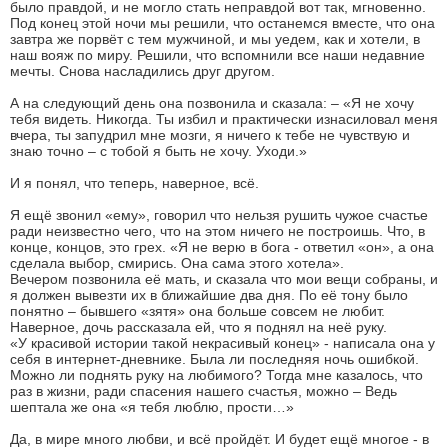
было правдой, и не могло стать неправдой вот так, мгновенно.
Под конец этой ночи мы решили, что останемся вместе, что она
завтра же порвёт с тем мужчиной, и мы уедем, как и хотели, в
наш вояж по миру. Решили, что вспомнили все наши недавние
мечты. Снова насладились друг другом.
А на следующий день она позвонила и сказала: – «Я не хочу
тебя видеть. Никогда. Ты избил и практически изнасиловал меня
вчера, ты запудрил мне мозги, я ничего к тебе не чувствую и
знаю точно – с тобой я быть не хочу. Уходи.»
И я понял, что теперь, наверное, всё.
Я ещё звонил «ему», говорил что нельзя рушить чужое счастье
ради неизвестно чего, что на этом ничего не построишь. Что, в
конце, концов, это грех. «Я не верю в бога - ответил «он», а она
сделала выбор, смирись. Она сама этого хотела».
Вечером позвонила её мать, и сказала что мои вещи собраны, и
я должен вывезти их в ближайшие два дня. По её тону было
понятно – бывшего «зятя» она больше совсем не любит.
Наверное, дочь рассказала ей, что я поднял на неё руку.
«У красивой истории такой некрасивый конец» - написала она у
себя в интернет-дневнике. Была ли последняя ночь ошибкой.
Можно ли поднять руку на любимого? Тогда мне казалось, что
раз в жизни, ради спасения нашего счастья, можно – Ведь
шептала же она «я тебя люблю, прости…»
Да, в мире много любви, и всё пройдёт. И будет ещё многое - в