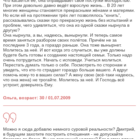
Что касается её, она оправдывает свои поступки молодостью.
При этом довольно давно ведёт взрослую жизнь... В 20 лет
многие женщины становятся прекрасными жёнами и матерями.
Но если ей на протяжении трёх лет позволялось "юнить",
рассказывались сказки про прекрасную жизнь без испытаний и
проблем, чего удивляться, что она из одной сказки нырнула в
другую?
Она нырнула, а вы, надеюсь, вынырнули. И теперь самое
время заняться разбором своих полётов. Причём не за
последние 3 года, а гораздо раньше. Она тоже вынырнет.
Молитесь за неё. И вот когда это случиться, вы уже должны
будете быть готовы к созданию настоящей семьи. Только надо
очень потрудиться. Начать с исповеди. Учиться молиться.
Перестать думать только о себе. Посмотреть по сторонам и
увидеть, что кто-то страдает гораздо больше вашего. А вдруг
помочь кому-то в ваших силах? А жену свою (всё-таки надеюсь,
что она жена) не трогайте. Молитесь за неё. И Господь всё
устроит, доверьтесь Ему.
Ольга, возраст: 30 / 01.07.2009
Можно я сюда добавлю немного суровой реальности? Дмитрий,
в будущем захотите построить отношения - не допускайте