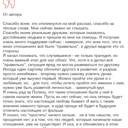
От автора
Спасибо всем, кто откликнулся на мой рассказ, спасибо за
тёплые слова. Мне сейчас важно их слышать.
Спасибо моим реальным друзьям, которые оказались
достойными людьми и пришли ко мне на помощь. Я получаю
очень много поддержки сейчас - наверное, это знак того, что в
моих отношениях всё было "правильно", и друзья видели это со
стороны.
Я начал понимать, что случившееся - не только трагедия, но
очень важный этап для нас обоих. Что, хотя я и делал всё
"правильно", ситуация вряд ли могла развиваться по-другому.
Иногда один партнёр обгоняет другого в развитии, и разрыв
просто неизбежен - второму нужно самому усвоить уроки,
который уже выучил первый. Можно пройти эти уроки и с
любимым, но... для того, чтобы хотеть пройти это именно с ним,
нужно уже быть развитой личностью... замкнутый круг.
Я очень рад за Полину, что такие отношения были у неё в
самом начале жизни. Пусть их нет сейчас, но она теперь будет
точно знать, что настоящая любовь бывает. И жить с таким
знанием намного проще, и куда проще ей будет в будущем
отличить настоящее от фальши.
Я понял, что "простить" ничего нельзя... не в том смысле, что
прощения нет, а в том, что тех людей, которые начинали наши
отношения, уже не существует. И она, и я обновились в этом