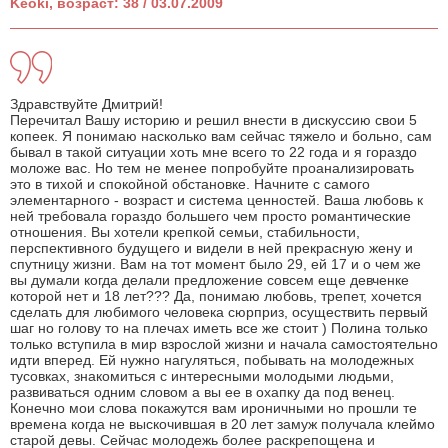
Keoki, возраст: 38 / 03.07.2009
Здравствуйте Дмитрий!
Перечитал Вашу историю и решил внести в дискуссию свои 5
копеек. Я понимаю насколько вам сейчас тяжело и больно, сам
бывал в такой ситуации хоть мне всего то 22 года и я гораздо
моложе вас. Но тем не менее попробуйте проанализировать
это в тихой и спокойной обстановке. Начните с самого
элементарного - возраст и система ценностей. Ваша любовь к
ней требовала гораздо большего чем просто романтические
отношения. Вы хотели крепкой семьи, стабильности,
перспективного будущего и видели в ней прекрасную жену и
спутницу жизни. Вам на тот момент было 29, ей 17 и о чем же
вы думали когда делали предложение совсем еще девченке
которой нет и 18 лет??? Да, понимаю любовь, трепет, хочется
сделать для любимого человека сюрприз, осуществить первый
шаг но голову то на плечах иметь все же стоит ) Полина только
только вступила в мир взрослой жизни и начала самостоятельно
идти вперед. Ей нужно нагуляться, побывать на молодежных
тусовках, знакомиться с интересными молодыми людьми,
развиваться одним словом а вы ее в охапку да под венец.
Конечно мои слова покажутся вам ироничными но прошли те
времена когда не выскочившая в 20 лет замуж получала клеймо
старой девы. Сейчас молодежь более раскрепощена и