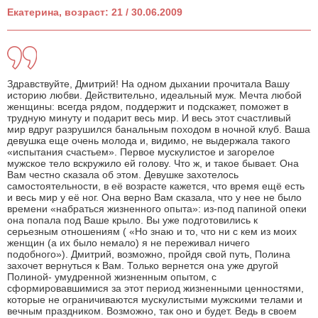
Екатерина, возраст: 21 / 30.06.2009
Здравствуйте, Дмитрий! На одном дыхании прочитала Вашу
историю любви. Действительно, идеальный муж. Мечта любой
женщины: всегда рядом, поддержит и подскажет, поможет в
трудную минуту и подарит весь мир. И весь этот счастливый
мир вдруг разрушился банальным походом в ночной клуб. Ваша
девушка еще очень молода и, видимо, не выдержала такого
«испытания счастьем». Первое мускулистое и загорелое
мужское тело вскружило ей голову. Что ж, и такое бывает. Она
Вам честно сказала об этом. Девушке захотелось
самостоятельности, в её возрасте кажется, что время ещё есть
и весь мир у её ног. Она верно Вам сказала, что у нее не было
времени «набраться жизненного опыта»: из-под папиной опеки
она попала под Ваше крыло. Вы уже подготовились к
серьезным отношениям ( «Но знаю и то, что ни с кем из моих
женщин (а их было немало) я не переживал ничего
подобного»). Дмитрий, возможно, пройдя свой путь, Полина
захочет вернуться к Вам. Только вернется она уже другой
Полиной- умудренной жизненным опытом, с
сформировавшимися за этот период жизненными ценностями,
которые не ограничиваются мускулистыми мужскими телами и
вечным праздником. Возможно, так оно и будет. Ведь в своем