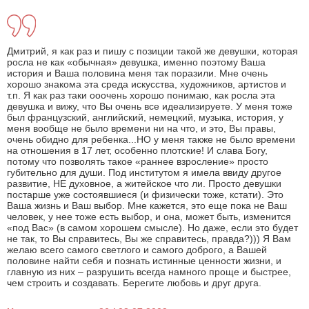
Дмитрий, я как раз и пишу с позиции такой же девушки, которая
росла не как «обычная» девушка, именно поэтому Ваша
история и Ваша половина меня так поразили. Мне очень
хорошо знакома эта среда искусства, художников, артистов и
т.п. Я как раз таки ооочень хорошо понимаю, как росла эта
девушка и вижу, что Вы очень все идеализируете. У меня тоже
был французский, английский, немецкий, музыка, история, у
меня вообще не было времени ни на что, и это, Вы правы,
очень обидно для ребенка...НО у меня также не было времени
на отношения в 17 лет, особенно плотские! И слава Богу,
потому что позволять такое «раннее взросление» просто
губительно для души. Под институтом я имела ввиду другое
развитие, НЕ духовное, а житейское что ли. Просто девушки
постарше уже состоявшиеся (и физически тоже, кстати). Это
Ваша жизнь и Ваш выбор. Мне кажется, это еще пока не Ваш
человек, у нее тоже есть выбор, и она, может быть, изменится
«под Вас» (в самом хорошем смысле). Но даже, если это будет
не так, то Вы справитесь, Вы же справитесь, правда?))) Я Вам
желаю всего самого светлого и самого доброго, а Вашей
половине найти себя и познать истинные ценности жизни, и
главную из них – разрушить всегда намного проще и быстрее,
чем строить и создавать. Берегите любовь и друг друга.