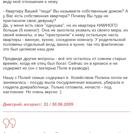
виду моё отношение к нему.
- Квартиру Вашей "тещи" Вы называете собственным домом? А
у Вас есть собственная квартира? Почему Вы туда не
пригласили свою девушку?
Да, у меня есть своя "однушка", но их квартира НАМНОГО
больше (6 комнат). Она не захотела уезжать из своего мира, из
своей комнаты, и мы "пристроили" к нему остальную часть
квартиры - ванную, кухню, соседнюю комнату. У родительской
половины отдельный вход, ванна и кухня, так что фактически
это был целиком наш дом.
Предвидя другие вопросы - всё это осталось от совсем старых
времён, когда её отец был богат. Сейчас он в кризисе и не
содержит их (он с матерью Поли в разводе).
Нашу с Полей семью содержал я. Хозяйством Полина почти не
занималась - посуду мыла посудомечная машина, убирала и
гладила домработница. Только готовила, нечасто - под
настоение. Но очень вкусно :)
Дмитрий, возраст: 31 / 30.06.2009