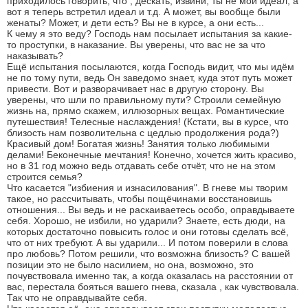
приходилось говорить, что , дескать, извини, ты не мой идеал, а
вот я теперь встретил идеал и т.д. А может, вы вообще были
женаты? Может, и дети есть? Вы не в курсе, а они есть...
К чему я это веду? Господь нам посылает испытания за какие-
то проступки, в наказание. Вы уверены, что вас не за что
наказывать?
Ещё испытания посылаются, когда Господь видит, что мы идём
не по тому пути, ведь Он заведомо знает, куда этот путь может
привести. Вот и разворачивает нас в другую сторону. Вы
уверены, что шли по правильному пути? Строили семейную
жизнь на, прямо скажем, иллюзорных вещах. Романтические
путешествия! Телесные наслаждения! (Кстати, вы в курсе, что
близость нам позволительна с цедлью продолжения рода?)
Красивый дом! Богатая жизнь! Занятия только любимыми
делами! Беконечные мечтания! Конечно, хочется жить красиво,
но в 31 год можно ведь отдавать себе отчёт, что не на этом
строится семья?
Что касается "избиения и изнасилования". В гневе мы творим
такое, но рассчитывать, чтобы пощёчинами восстановишь
отношения... Вы ведь и не раскаиваетесь особо, оправдываете
себя. Хорошо, не избили, но ударили? Знаете, есть дюди, на
которых достаточно повысить голос и они готовы сделать всё,
что от них требуют. А вы ударили... И потом поверили в слова
про любовь? Потом решили, что возможна близость? С вашей
позиции это не было насилием, но она, возможно, это
почувствовала именно так, а когда оказалась на расстоянии от
вас, перестала бояться вашего гнева, сказала , как чувствовала.
Так что не оправдывайте себя.