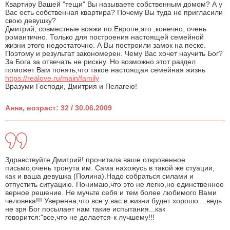
Квартиру Вашей "тещи" Вы называете собственным домом? А у
Вас есть собственная квартира? Почему Вы туда не пригласили
свою девушку?
Дмитрий, совместные вояжи по Европе,это ,конечно, очень
романтично. Только для построения настоящей семейной
жизни этого недостаточно. А Вы построили замок на песке.
Поэтому и результат закономерен. Чему Вас хочет научить Бог?
За Бога за отвечать не рискну. Но возможно этот раздел
поможет Вам понять,что такое настоящая семейная жизнь
https://realove.ru/main/family
Вразуми Господи, Дмитрия и Пелагею!
Анна, возраст: 32 / 30.06.2009
Здравствуйте Дмитрий! прочитала ваше откровенное
письмо,очень тронута им. Сама нахожусь в такой же стуации,
как и ваша девушка (Полина).Надо собраться силами и
отпустить ситуацию. Понимаю,что это не легко,но единственное
верное решение. Не мучьте себя и тем более любимого Вами
человека!!! Уверенна,что все у вас в жизни будет хорошо....ведь
не зря Бог посылает нам такие испытания...как
говорится:"все,что не делается-к лучшему!!!