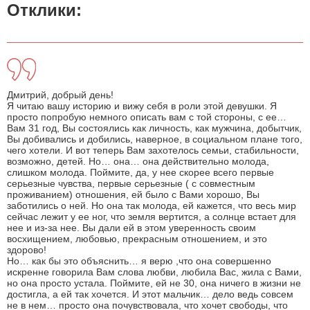
Отклики:
Дмитрий, добрый день!
Я читаю вашу историю и вижу себя в роли этой девушки. Я
просто попробую немного описать вам с той стороны, с ее…
Вам 31 год, Вы состоялись как личность, как мужчина, добытчик,
Вы добивались и добились, наверное, в социальном плане того,
чего хотели. И вот теперь Вам захотелось семьи, стабильности,
возможно, детей. Но… она… она действительно молода,
слишком молода. Поймите, да, у нее скорее всего первые
серьезные чувства, первые серьезные ( с совместным
проживанием) отношения, ей было с Вами хорошо, Вы
заботились о ней. Но она так молода, ей кажется, что весь мир
сейчас лежит у ее ног, что земля вертится, а солнце встает для
нее и из-за нее. Вы дали ей в этом уверенность своим
восхищением, любовью, прекрасным отношением, и это
здорово!
Но… как бы это объяснить… я верю ,что она совершенно
искренне говорила Вам слова любви, любила Вас, жила с Вами,
но она просто устала. Поймите, ей не 30, она ничего в жизни не
достигла, а ей так хочется. И этот мальчик… дело ведь совсем
не в нем… просто она почувствовала, что хочет свободы, что