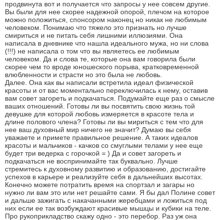
продвинута вот и получается что запросы у нее совсем другие.
Вы были для нее скорее надежной опорой, плечом на которое
можно положиться, спонсором наконец но никак не любимым
человеком. Понимаю что тяжело это признать но лучше
смириться и не питать себя лишними иллюзиями. Она
написала в дневнике что нашла идеального мужа, но ни слова
(!!!) не написала о том что вы являетесь ее любимым
человеком. Да и слова те, которые она вам говорила были
скорее чем то вроде юношеского порыва, кратковременной
влюбленности и страсти но это была не любовь.
Далее. Она как вы написали встретила идеал физической
красоты и от вас моментально переключилась к нему, оставив
вам совет загореть и подкачаться. Подумайте еще раз о смысле
ваших отношений. Готовы ли вы посвятить свою жизнь той
девушке для которой любовь измеряется в красоте тела и
длине полового члена? Готовы ли вы мириться с тем что для
нее ваш духовный мир ничего не значит? Думаю вы себя
уважаете и примете правильное решение. А таких идеалов
красоты и мальчиков - качков со смуглыми телами у нее еще
будет три ведерка с горочкой = ) Да и совет загореть и
подкачаться не воспринимайте так буквально. Лучше
стремитесь к духовному развитию и образованию, достигайте
успехов в карьере и реализуйте себя в дальнейших высотах.
Конечно можете потратить время на спортзал и загары но
нужно ли вам это или нет решайте сами. Я бы дал Полине совет
и дальше зажигать с накачанными жеребцами и ложиться под
них если ее так возбуждают красивые мышцы и кубики на теле.
Про рукоприкладство скажу одно - это перебор. Раз уж она