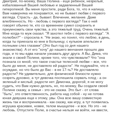
Дмитрий, по-моему, Ваша Полина - еще ребенок, незрелый,
избалованный Вашей любовью и задавленный Вашей
гиперопекой. Вы меня простите, ради Бога, то, что я напишу,
Вам наверняка не понравится, но не бывает любви с первого
взгляда. Страсть - да, бывает. Влечение, желание. Даже
влюбленность. Но - любовь с первого взгляда? Так о ней
говорят обычно те, кто со временем сумел сохранить и
приумножить свои чувства, а это тяжелый труд. Очень тяжелый.
Мне когда-то муж сказал: "Я захотел тебя с первого взгляда". "А
полюбил?" - спросила я. "Не знаю, но понял, что люблю, в день,
когда ты приехала ко мне в больницу, с кульком апельсин и
полными слез глазами" (Это был год со дня нашего
знакомства). А от его "хочу" до нашего венчания прошло два
года, и то мы едва начали узнавать друг друга. А Вы, Дима, что
знали о своей Полине, кроме того, что чувствовали? Что "она
познала со мной, что такое счастье телесной любви – все, что
было до меня, не доставляло ей радости". Не подумайте, что я
осуждаю, но что было до Вас - в ее 17-ть? Не доставляло
радости? Не удивительно, для физической близости нужно
созреть духовно, а тут девочка поспешила сорвать плод - а он
зеленый и кислый, радости нет. Димочка, дорогой, я не могу
судить, что Вам нужно делать, но, по-моему, Вы создали своей
Полине сказку, а семья - это не сказка. Это быт - от слова
"быть", это ответственность, работа над собой - ну не готова
юная девушка еще к этому, увы. Она всю вашу совместную
жизнь так и воспринимала - как сказку, как игру, а тут появилась
игрушка красивее, новее, телом мышцатее - и все. Но это - не
любовь. Отпустите Полю, в счастье нельзя ни войти, ни ввести,