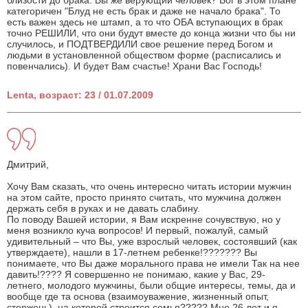
близости до брака. Вы же верующий человек? Бог в этом плане
категоричен "Блуд не есть брак и даже не начало брака". То
есть важен здесь не штамп, а то что ОБА вступающих в брак
точно РЕШИЛИ, что они будут вместе до конца жизни что бы ни
случилось, и ПОДТВЕРДИЛИ свое решение перед Богом и
людьми в установленной обществом форме (расписались и
повенчались). И будет Вам счастье! Храни Вас Господь!
Lenta, возраст: 23 / 01.07.2009
Дмитрий,
Хочу Вам сказать, что очень интересно читать истории мужчин
на этом сайте, просто принято считать, что мужчина должен
держать себя в руках и не давать слабину.
По поводу Вашей истории, я Вам искренне сочувствую, но у
меня возникло куча вопросов! И первый, пожалуй, самый
удивительный – что Вы, уже взрослый человек, состоявший (как
утверждаете), нашли в 17-летнем ребенке!??????? Вы
понимаете, что Вы даже морального права не имели Так на нее
давить!???? Я совершенно не понимаю, какие у Вас, 29-
летнего, молодого мужчины, были общие интересы, темы, да и
вообще где та основа (взаимоуважение, жизненный опыт,
стержень), на которой строится семья????? Мне 26 лет и я