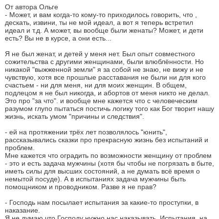
От автора Ольге
- Может, и вам когда-то кому-то приходилось говорить, что ,
дескать, извини, ты не мой идеал, а вот я теперь встретил
идеал и т.д. А может, вы вообще были женаты? Может, и дети
есть? Вы не в курсе, а они есть...
Я не был женат, и детей у меня нет. Был опыт совместного
сожительства с другими женщинами, были влюблённости. Но
никакой "выжженной земли" я за собой не знаю, не вижу и не
чувствую, хотя все прошлые расставания не были ни для кого
счастьем - ни для меня, ни для моих женщин. В общем,
подлецом я не был никогда, и абортов от меня никто не делал.
Это про "за что". и вообще мне кажется что с человеческим
разумом глупо пытаться постичь логику того как Бог творит нашу
жизнь, искать умом "причины и следствия".
- ей на протяжении трёх лет позволялось "юнить",
рассказывались сказки про прекрасную жизнь без испытаний и
проблем.
Мне кажется что оградить по возможности женщину от проблем
- это и есть задача мужчины (хотя бы чтобы не погрязать в быте,
иметь силы для высших состояний, а не думать всё время о
немытой посуде). А в испытаниях задача мужчины быть
помощником и проводником. Разве я не прав?
- Господь нам посылает испытания за какие-то проступки, в
наказание.
Я не думаю что Господу нужно нас наказывать. Испытания, на