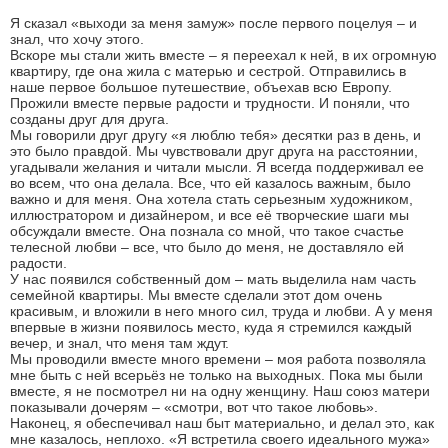
Я сказал «выходи за меня замуж» после первого поцелуя – и
знал, что хочу этого.
Вскоре мы стали жить вместе – я переехал к ней, в их огромную
квартиру, где она жила с матерью и сестрой. Отправились в
наше первое большое путешествие, объехав всю Европу.
Прожили вместе первые радости и трудности. И поняли, что
созданы друг для друга.
Мы говорили друг другу «я люблю тебя» десятки раз в день, и
это было правдой. Мы чувствовали друг друга на расстоянии,
угадывали желания и читали мысли. Я всегда поддерживал ее
во всем, что она делала. Все, что ей казалось важным, было
важно и для меня. Она хотела стать серьезным художником,
иллюстратором и дизайнером, и все её творческие шаги мы
обсуждали вместе. Она познала со мной, что такое счастье
телесной любви – все, что было до меня, не доставляло ей
радости.
У нас появился собственный дом – мать выделила нам часть
семейной квартиры. Мы вместе сделали этот дом очень
красивым, и вложили в него много сил, труда и любви. А у меня
впервые в жизни появилось место, куда я стремился каждый
вечер, и знал, что меня там ждут.
Мы проводили вместе много времени – моя работа позволяла
мне быть с ней всерьёз не только на выходных. Пока мы были
вместе, я не посмотрел ни на одну женщину. Наш союз матери
показывали дочерям – «смотри, вот что такое любовь».
Наконец, я обеспечивал наш быт материально, и делал это, как
мне казалось, неплохо. «Я встретила своего идеального мужа»