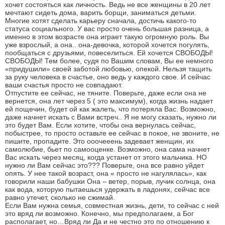
хочет состояться как личность. Ведь не все женщины в 20 лет
мечтают сидеть дома, варить борщи, заниматься детьми.
Многие хотят сделать карьеру сначала, достичь какого-то
статуса социального. У вас просто очень большая разница, а
именно в этом возрасте она играет такую огромную роль. Вы
уже взрослый, а она.. она-девочка, которой хочется погулять,
пообщаться с друзьями, повеселиться. Ей хочется СВОБОДЫ!
СВОБОДЫ! Тем более, судя по Вашим словам, Вы ее немного
«придушили» своей заботой любовью, опекой. Нельзя тащить
за руку человека в счастье, оно ведь у каждого свое. И сейчас
ваши счастья просто не совпадают.
Отпустите ее сейчас, не тяните. Поверьте, даже если она не
вернется, она лет через 5 ( это максимум), когда жизнь надает
ей пощечин, будет ой как жалеть, что потеряла Вас. Возможно,
даже начнет искать с Вами встреч.. Я не могу сказать, нужно ли
это будет Вам. Если хотите, чтобы она вернулась сейчас,
побыстрее, то просто оставьте ее сейчас в покое, не звоните, не
пишите, пропадите. Это ооочееень задевает женщин, их
самолюбие, бьет по самооценке. Возможно, она сама начнет
Вас искать через месяц, когда устанет от этого мальчика. НО
нужно ли Вам сейчас это??? Поверьте, она все равно уйдет
опять. У нее такой возраст, она « просто не нагулялась», как
говорили наши бабушки Она – ветер, порыв, лучик солнца, она
как вода, которую пытаешься удержать в ладонях, сейчас все
равно утечет, сколько не сжимай.
Если Вам нужна семья, совместная жизнь, дети, то сейчас с ней
это вряд ли возможно. Конечно, мы предполагаем, а Бог
располагает, но…Вряд ли Да и не честно это по отношению к