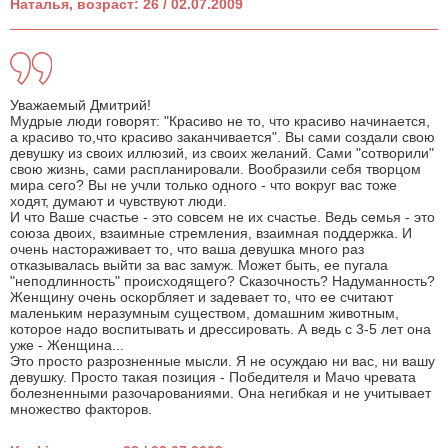
Наталья, возраст: 26 / 02.07.2009
Уважаемый Дмитрий!
Мудрые люди говорят: "Красиво не то, что красиво начинается,
а красиво то,что красиво заканчивается". Вы сами создали свою
девушку из своих иллюзий, из своих желаний. Сами "сотворили"
свою жизнь, сами распланировали. Вообразили себя творцом
мира сего? Вы не учли только одного - что вокруг вас тоже
ходят, думают и чувствуют люди.
И что Ваше счастье - это совсем не их счастье. Ведь семья - это
союза двоих, взаимные стремления, взаимная поддержка. И
очень настораживает то, что ваша девушка много раз
отказывалась выйти за вас замуж. Может быть, ее пугала
"неподлинность" происходящего? Сказочность? Надуманность?
Женщину очень оскорбляет и задевает то, что ее считают
маленьким неразумным существом, домашним животным,
которое надо воспитывать и дрессировать. А ведь с 3-5 лет она
уже - Женщина...
Это просто разрозненные мысли. Я не осуждаю ни вас, ни вашу
девушку. Просто такая позиция - Победителя и Мачо чревата
болезненными разочарованиями. Она негибкая и не учитывает
множество факторов.