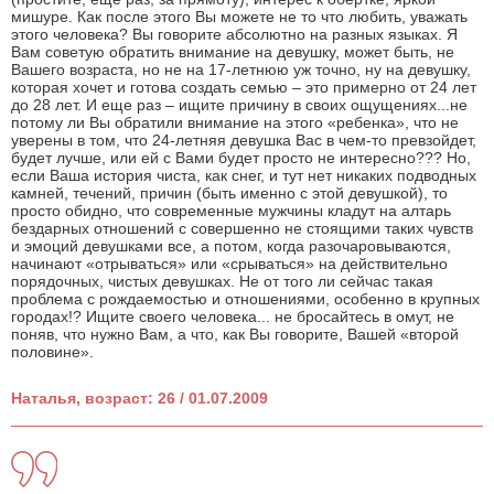
мишуре. Как после этого Вы можете не то что любить, уважать
этого человека? Вы говорите абсолютно на разных языках. Я
Вам советую обратить внимание на девушку, может быть, не
Вашего возраста, но не на 17-летнюю уж точно, ну на девушку,
которая хочет и готова создать семью – это примерно от 24 лет
до 28 лет. И еще раз – ищите причину в своих ощущениях...не
потому ли Вы обратили внимание на этого «ребенка», что не
уверены в том, что 24-летняя девушка Вас в чем-то превзойдет,
будет лучше, или ей с Вами будет просто не интересно??? Но,
если Ваша история чиста, как снег, и тут нет никаких подводных
камней, течений, причин (быть именно с этой девушкой), то
просто обидно, что современные мужчины кладут на алтарь
бездарных отношений с совершенно не стоящими таких чувств
и эмоций девушками все, а потом, когда разочаровываются,
начинают «отрываться» или «срываться» на действительно
порядочных, чистых девушках. Не от того ли сейчас такая
проблема с рождаемостью и отношениями, особенно в крупных
городах!? Ищите своего человека... не бросайтесь в омут, не
поняв, что нужно Вам, а что, как Вы говорите, Вашей «второй
половине».
Наталья, возраст: 26 / 01.07.2009