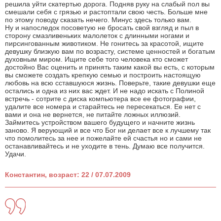
решила уйти скатертью дорога. Подняв руку на слабый пол вы
смешали себя с грязью и растоптали свою честь. Больше мне
по этому поводу сказать нечего. Минус здесь только вам.
Ну и напоследок посоветую не бросать свой взгляд и пыл в
сторону смазливеньких малолеток с длинными ногами и
пирсингованным животиком. Не гонитесь за красотой, ищите
девушку близкую вам по возрасту, системе ценностей и богатым
духовным миром. Ищите себе того человека кто сможет
достойно Вас оценить и принять таким какой вы есть, с которым
вы сможете создать крепкую семью и построить настоящую
любовь на всю сставшуюся жизнь. Поверьте, такие девушки еще
остались и одна из них вас ждет. И не надо искать с Полиной
встречь - сотрите с диска компьютера все ее фотографии,
удалите все номера и старайтесь не пересекаться. Ее нет с
вами и она не вернется, не питайте ложных иллюзий.
Займитесь устройством вашего будущего и начните жизнь
заново. Я верующий и все что Бог ни делает все к лучшему так
что помолитесь за нее и пожелайте ей счастья но и сами не
останавливайтесь и не уходите в тень. Думаю все получится.
Удачи.
Константин, возраст: 22 / 07.07.2009