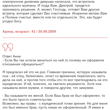
электронном дневнике девушка написала, что встретила
идеального мужчину. И тогда Вам, Дмитрий, придется
принимать решение. А, может, Господь, готовит Вам другую
встречу, которая сделает Вас счастливым. Искренне желаю Вам
и Полине счастья: вместе или по отдельности. Это, как будет
угодно Богу.
Арина, возраст: 41 / 30.06.2009
Ответ Анне
- Если Вы так хотели жениться на ней,то почему не оформили
отношения официально?
Я предлагал ей это не раз. Главная причина, которую называла
она - её отец, бизнесмен, хочет со временем переписать часть
дела на неё, и против того чтобы кто-то мог претендовать на это
юридически. И ей, конечно, не хватало решимости. Хотя она
называла меня мужем, и говорила другим, что замужем.
- Вы называете ее женой. Если Ваш брак не был оформлен, то
это было просто сожительство.
Возможно, вы правы - с юридической точки зрения. Но для меня
это был именно брак, пусть никак не оформленный. Я имею в