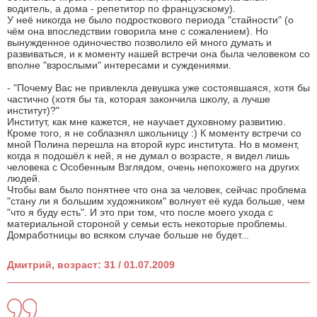
водитель, а дома - репетитор по французскому).
У неё никогда не было подросткового периода "стайности" (о
чём она впоследствии говорила мне с сожалением). Но
вынужденное одиночество позволило ей много думать и
развиваться, и к моменту нашей встречи она была человеком со
вполне "взрослыми" интересами и суждениями.
- "Почему Вас не привлекла девушка уже состоявшаяся, хотя бы
частично (хотя бы та, которая закончила школу, а лучше
институт)?"
Институт, как мне кажется, не научает духовному развитию.
Кроме того, я не соблазнял школьницу :) К моменту встречи со
мной Полина перешла на второй курс института. Но в момент,
когда я подошёл к ней, я не думал о возрасте, я видел лишь
человека с Особенным Взглядом, очень непохожего на других
людей.
Чтобы вам было понятнее что она за человек, сейчас проблема
"стану ли я большим художником" волнует её куда больше, чем
"что я буду есть". И это при том, что после моего ухода с
материальной стороной у семьи есть некоторые проблемы.
Домработницы во всяком случае больше не будет...
Дмитрий, возраст: 31 / 01.07.2009