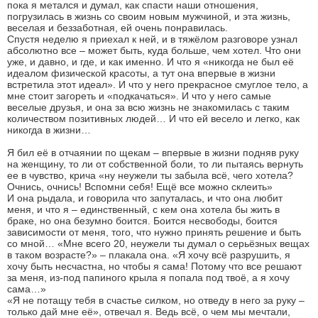
пока я метался и думал, как спасти наши отношения,
погрузилась в жизнь со своим новым мужчиной, и эта жизнь,
веселая и беззаботная, ей очень понравилась.
Спустя неделю я приехал к ней, и в тяжёлом разговоре узнал
абсолютно все – может быть, куда больше, чем хотел. Что они
уже, и давно, и где, и как именно. И что я «никогда не был её
идеалом физической красоты, а тут она впервые в жизни
встретила этот идеал». И что у него прекрасное смуглое тело, а
мне стоит загореть и «подкачаться». И что у него самые
веселые друзья, и она за всю жизнь не знакомилась с таким
количеством позитивных людей… И что ей весело и легко, как
никогда в жизни…
Я бил её в отчаянии по щекам – впервые в жизни подняв руку
на женщину, то ли от собственной боли, то ли пытаясь вернуть
ее в чувство, крича «ну неужели ты забыла всё, чего хотела?
Очнись, очнись! Вспомни себя! Ещё все можно склеить»
И она рыдала, и говорила что запуталась, и что она любит
меня, и что я – единственный, с кем она хотела бы жить в
браке, но она безумно боится. Боится несвободы, боится
зависимости от меня, того, что нужно принять решение и быть
со мной… «Мне всего 20, неужели ты думал о серьёзных вещах
в таком возрасте?» – плакала она. «Я хочу всё разрушить, я
хочу быть несчастна, но чтобы я сама! Потому что все решают
за меня, из-под папиного крыла я попала под твоё, а я хочу
сама…»
«Я не потащу тебя в счастье силком, но отведу в него за руку –
только дай мне её», отвечал я. Ведь всё, о чем мы мечтали,