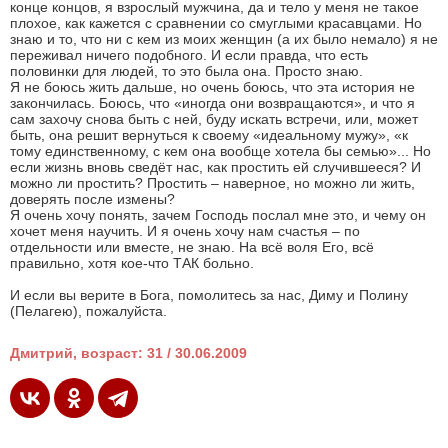
конце концов, я взрослый мужчина, да и тело у меня не такое
плохое, как кажется с сравнении со смуглыми красавцами. Но
знаю и то, что ни с кем из моих женщин (а их было немало) я не
переживал ничего подобного. И если правда, что есть
половинки для людей, то это была она. Просто знаю.
Я не боюсь жить дальше, но очень боюсь, что эта история не
закончилась. Боюсь, что «иногда они возвращаются», и что я
сам захочу снова быть с ней, буду искать встречи, или, может
быть, она решит вернуться к своему «идеальному мужу», «к
тому единственному, с кем она вообще хотела бы семью»... Но
если жизнь вновь сведёт нас, как простить ей случившееся? И
можно ли простить? Простить – наверное, но можно ли жить,
доверять после измены?
Я очень хочу понять, зачем Господь послал мне это, и чему он
хочет меня научить. И я очень хочу нам счастья – по
отдельности или вместе, не знаю. На всё воля Его, всё
правильно, хотя кое-что ТАК больно.
И если вы верите в Бога, помолитесь за нас, Диму и Полину
(Пелагею), пожалуйста.
Дмитрий, возраст: 31 / 30.06.2009