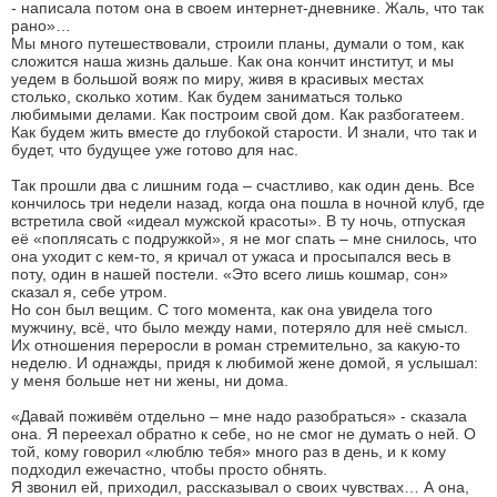
- написала потом она в своем интернет-дневнике. Жаль, что так
рано»…
Мы много путешествовали, строили планы, думали о том, как
сложится наша жизнь дальше. Как она кончит институт, и мы
уедем в большой вояж по миру, живя в красивых местах
столько, сколько хотим. Как будем заниматься только
любимыми делами. Как построим свой дом. Как разбогатеем.
Как будем жить вместе до глубокой старости. И знали, что так и
будет, что будущее уже готово для нас.
Так прошли два с лишним года – счастливо, как один день. Все
кончилось три недели назад, когда она пошла в ночной клуб, где
встретила свой «идеал мужской красоты». В ту ночь, отпуская
её «поплясать с подружкой», я не мог спать – мне снилось, что
она уходит с кем-то, я кричал от ужаса и просыпался весь в
поту, один в нашей постели. «Это всего лишь кошмар, сон»
сказал я, себе утром.
Но сон был вещим. С того момента, как она увидела того
мужчину, всё, что было между нами, потеряло для неё смысл.
Их отношения переросли в роман стремительно, за какую-то
неделю. И однажды, придя к любимой жене домой, я услышал:
у меня больше нет ни жены, ни дома.
«Давай поживём отдельно – мне надо разобраться» - сказала
она. Я переехал обратно к себе, но не смог не думать о ней. О
той, кому говорил «люблю тебя» много раз в день, и к кому
подходил ежечастно, чтобы просто обнять.
Я звонил ей, приходил, рассказывал о своих чувствах… А она,