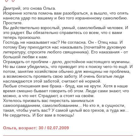
Дмитрий, это снова Ольга.
Искренне хотела помочь вам разобраться, а вышло, что опять
нанесла удар по вашему и без того израненному самолюбию.
Простите.
Вы действительно взрослый, умный, самолюбивый человек. И
это радует. Вы обязательно справитесь со всем, что с вами
теперь произошло.
Господь не наказывает нас? Не согласна. Он - Отец наш. И
потому Ему приходится нас наказывать (почитайте духовную
литературу, спросите любого священника). Его наказания - от
большой любви к нам.
Ограждать от проблем - дело, достойное настоящего мужчины.
Но вы сами убедились, что приводит это к поиску чего-то ещё. И
потом, занятие хозяйством обычно для женщины не проблема,
а возможность проявить свою заботу. И очень богатые люди
наслаждаются этой заботой, считают её нормой.
Любые отношения вне брака - блуд, как не крути. Хотя в наше
время смешно бывает говорить об этом. Люди сами знают, что
можно, а что нет. Страдают, а стоят на своём.
Хотелось призвать вас перестать заниматься
самооправданием, самолюбованием... Но кто я, в сущности,
такая, чтобы учить вас? У самой целый воз грехов, а туда же...
Не сердитесь. И Бог вам в помощь!
Ольга, возраст: 30 / 02.07.2009