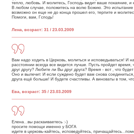
тепло, любовь. И молитесь, Господь видит ваше покаяние, и н
В любом случае, положитесь на волю Божию. Это испытание 
возможно он еще не до конца прошел его, терпите и молитес
Помоги, вам, Гсподь!
Лена, возраст: 31 / 23.03.2009
Вам надо ходить в Церковь, молиться и исповедываться! И на
расстоянии всегда все видится лучше. Пусть пройдет время,
друг другу? Любите ли Вы друг друга? Время - вот , что буде
Оно и вылечит. И если суждено будет вам снова соединиться,
друга ещё больше! И будете счастливы. А виноваты в том, чт
Ева, возраст: 35 / 23.03.2009
Елена...вы раскаиваетесь :-)
просите помощи именно у БОГА
идите в церковь-кайтесь, исповедуйтесь, причащайтесь...пом