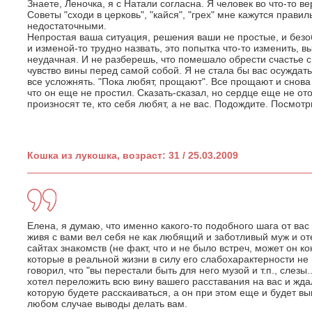
Знаете, Леночка, я с Натали согласна. Я человек во что-то 
Советы "сходи в церковь", "кайся", "грех" мне кажутся прави
недостаточными.
Непростая ваша ситуация, решения ваши не простые, и безо
и изменой-то трудно назвать, это попытка что-то изменить, 
неудачная. И не разберешь, что помешало обрести счастье с 
чувство вины перед самой собой. Я не стала бы вас осуждать
все усложнять. "Пока любят, прощают". Все прощают и снова 
что он еще не простил. Сказать-сказал, но сердце еще не от
произносят те, кто себя любят, а не вас. Подождите. Посмотр
Кошка из лукошка, возраст: 31 / 25.03.2009
Елена, я думаю, что именно какого-то подобного шага от вас
живя с вами вел себя не как любящий и заботливый муж и от
сайтах знакомств (не факт, что и не было встреч, может он к
которые в реальной жизни в силу его слабохарактерности не
говорил, что "вы перестали быть для него музой и т.п., слезы.
хотел переложить всю вину вашего расставания на вас и ждал
которую будете расскаиваться, а он при этом еще и будет в
любом случае выводы делать вам.