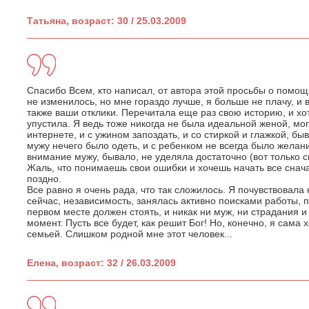
Татьяна, возраст: 30 / 25.03.2009
Спасибо Всем, кто написал, от автора этой просьбы о помощ
не изменилось, но мне гораздо лучше, я больше не плачу, и
также ваши отклики. Перечитала еще раз свою историю, и хот
упустила. Я ведь тоже никогда не была идеальной женой, мог
интернете, и с ужином запоздать, и со стиркой и глажкой, бы
мужу нечего было одеть, и с ребенком не всегда было желани
внимание мужу, бывало, не уделяла достаточно (вот только ска
Жаль, что понимаешь свои ошибки и хочешь начать все сначал
поздно.
Все равно я очень рада, что так сложилось. Я почувствовала
сейчас, независимость, занялась активно поисками работы, п
первом месте должен стоять, и никак ни муж, ни страдания и
момент. Пусть все будет, как решит Бог! Но, конечно, я сама
семьей. Слишком родной мне этот человек...
Елена, возраст: 32 / 26.03.2009