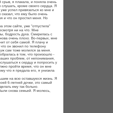
 срыв, я плакала, и поняла очень
я слушать, кроме своего сердца. Я
 уже успел привязаться ко мне и
 сказал, что ему было очень
ня и что он простил меня. Но
а этом сайте, уже "отпустила"
несмотря ни на что. Мне
лы, бодрость духа. Смирилась с
снова очень плохо. Во-первых, мне
ит от себя самой. Я плачу и
, что он звонил по телефону
муж сам тоже молился за меня.
обралась в том, что произошло -
 наших проблем, от непонимания,
ислушаться к сердцу и попросить у
олжно пройти время, что он мне
ому что я предала его, я унизила
ьшим на всю оставшуюся жизнь. Я
моей 6-летней дочки, это самый
делать ему так больно.
 были снова семьей. Я молюсь,