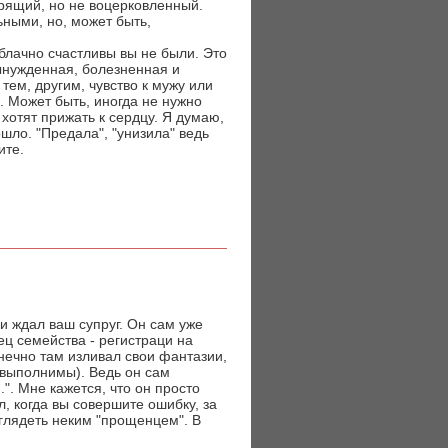
верящий, но не воцерковленный.
льными, но, может быть,
блачно счастливы вы не были. Это
вынужденная, болезненная и
тем, другим, чувство к мужу или
. Может быть, иногда не нужно
хотят прижать к сердцу. Я думаю,
ошло. "Предала", "унизила" ведь
ите.
 и ждал ваш супруг. Он сам уже
ец семейства - регистраци на
онечно там изливал свои фантазии,
 выполнимы). Ведь он сам
..". Мне кажется, что он просто
, когда вы совершите ошибку, за
ыглядеть неким "прощенцем". В