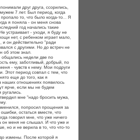
онимали друг друга, ссорились,
амужем 7 лет. Был период, когда
пропало то, что было когда-то... Я
гда я поняла - он меня снова
последний год начались такие
е устраивает - уходи, я буду не
омощи нет, с ребенком играет мало,
 и он действительно "ради
вался с другими. Но до встреч не
н об этом знал.
ы общались недели две по
ость ему, заботливый, добрый, по
меня - чувств к нему. Мои подруги
ги. Этот период совпал с тем, что
ято еще до того, как я
 в наших отношениях появилось
дут ярче, если мы не будем
я ругались.
 твердил мне "надо бросить мужа,
ому.
 изменился, попросил прощения за
 ошибки, остаться вместе, что
огда говорил мне, что уже ничего
 а он меня не слышал. И что уже и
е, но и не верила в то, что что-то
до измены. После которой я