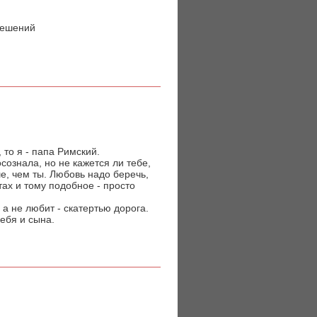
решений
 то я - папа Римский.
сознала, но не кажется ли тебе,
ше, чем ты. Любовь надо беречь,
тах и тому подобное - просто
 а не любит - скатертью дорога.
себя и сына.