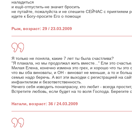
наладиться
и ещё-отпустить-не значит бросить
не путайте, пожалуйста и не спешите СЕЙЧАС с приятияем 
идите к Богу-просите Его о помощи
Рыж, возраст: 29 / 23.03.2009
Я только не поняла, какие 7 лет ты была счастлива?
"Я плакала, но мы продолжал жить вместе..." Ели это счастье,
Милая Елена, конечно измена это грех, и хорошо что ты это о
что вы оба виноваты, и ОН - виноват не меньше, а то и боль
семью надо беречь. А вот эти выходки с регистрацией на сай
инфантилизм и безответственность.
Нечего себя изводить понапрасну, кто любит - всегда простит,
Встретите любовь, если будет на то воля Господа. Берегите 
Натали, возраст: 36 / 24.03.2009