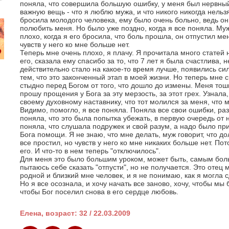
поняла, что совершила большую ошибку, у меня был нервный
важную вещь - что я люблю мужа, и что никого никогда нельз
бросила молодого человека, ему было очень больно, ведь он
полюбить меня. Но было уже поздно, когда я все поняла. Муж
плохо, когда я его бросила, что боль прошла, он отпустил ме
чувств у него ко мне больше нет.
Теперь мне очень плохо, я плачу. Я прочитала много статей н
его, сказала ему спасибо за то, что 7 лет я была счастлива, 
действительно стало на какое-то время лучше, появились си
тем, что это законченный этап в моей жизни. Но теперь мне 
стыдно перед Богом от того, что дошло до измены. Меня тошн
прошу прощения у Бога за эту мерзость, за этот грех. Узнала
своему духовному наставнику, что тот молился за меня, что 
Видимо, помогло, я все поняла. Поняла все свои ошибки, раз
поняла, что это была попытка убежать, в первую очередь от
поняла, что слушала подружек и свой разум, а надо было пр
Бога помощи. Я не знаю, что мне делать, муж говорит, что д
все простил, но чувств у него ко мне никаких больше нет. Пот
его. И что-то в нем теперь "отключилось".
Для меня это было большим уроком, может быть, самым бол
пытаюсь себе сказать "отпусти", но не получается. Это отец 
родной и близкий мне человек, и я не понимаю, как я могла с
Но я все осознала, и хочу начать все заново, хочу, чтобы мы
чтобы Бог поселил снова в его сердце любовь.
Елена, возраст: 32 / 22.03.2009