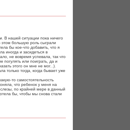
и. В нашей ситуации пока ничего
 в этом большую роль сыграли
ела бы кое-что добавить, что я
ла иногда и засидеться в
вало, не вовремя успевала, так что
е погулять или поиграть, да и
зать этого он мне не мог...).
а только тогда, когда бывает уже
 какую-то самостоятельность
оняла, что ребенок у меня на
 слезы, по крайней мере в данный
 хотела бы, чтобы мы снова стали