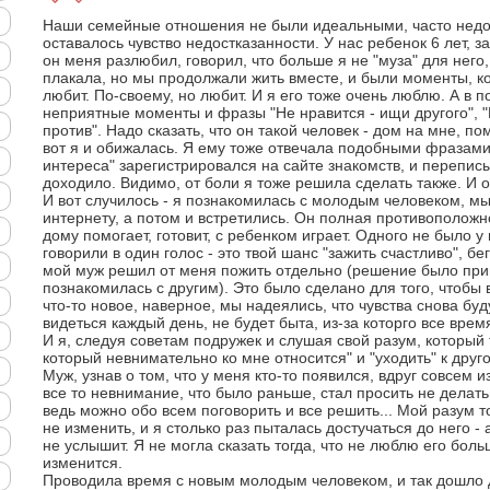
Наши семейные отношения не были идеальными, часто недоп
оставалось чувство недостказанности. У нас ребенок 6 лет, з
он меня разлюбил, говорил, что больше я не "муза" для него, 
плакала, но мы продолжали жить вместе, и были моменты, ко
любит. По-своему, но любит. И я его тоже очень люблю. А в 
неприятные моменты и фразы "Не нравится - ищи другого", "Н
против". Надо сказать, что он такой человек - дом на мне, п
вот я и обижалась. Я ему тоже отвечала подобными фразами,
интереса" зарегистрировался на сайте знакомств, и переписы
доходило. Видимо, от боли я тоже решила сделать также. И о
И вот случилось - я познакомилась с молодым человеком, м
интернету, а потом и встретились. Он полная противоположн
дому помогает, готовит, с ребенком играет. Одного не было у 
говорили в один голос - это твой шанс "зажить счастливо", бе
мой муж решил от меня пожить отдельно (решение было прин
познакомилась с другим). Это было сделано для того, чтобы
что-то новое, наверное, мы надеялись, что чувства снова бу
видеться каждый день, не будет быта, из-за которго все врем
И я, следуя советам подружек и слушая свой разум, который
который невнимательно ко мне относится" и "уходить" к друг
Муж, узнав о том, что у меня кто-то появился, вдруг совсем
все то невнимание, что было раньше, стал просить не делать
ведь можно обо всем поговорить и все решить... Мой разум т
не изменить, и я столько раз пыталась достучаться до него -
не услышит. Я не могла сказать тогда, что не люблю его больш
изменится.
Проводила время с новым молодым человеком, и так дошло 